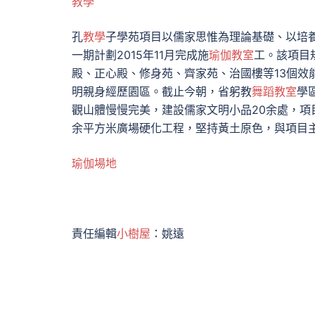
教學
孔
教學
子學苑項目以儒家思惟為理論基礎、以培
一期計劃2015年11月完成施
瑜伽教室
工。該項目
殿、正心殿、修身苑、齊家苑、治國樓等13個效
明親身經歷園區。截止今朝，省躬教
舞蹈教室
學
觀山體慢慢完美，建設儒家文明小品20余處，項
余平方米廣場硬化工程，堅持黃土原色，與項目
瑜伽場地
責任編輯
小樹屋
：姚遠