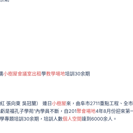
儒
小樹屋
會議室出租
學
教學場地
培訓30余期
新紅 張向東 吳冠蘭） 連日
小樹屋
來，曲阜市2711重點工程、全市
虧是福孔子學苑”內學員不斷，自201
聚會場地
4年8月份迎來第
學專題培訓30余期，培訓人數
個人空間
達到6000余人。