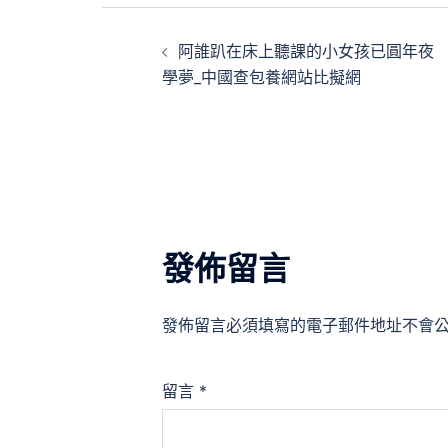
文
阿誰趴在床上聽課的小女孩已圓年夜
章
學夢_中國查包養網站比擬網
導
覽
發佈留言
發佈留言必須填寫的電子郵件地址不會
留言
*