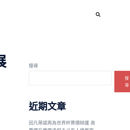
展
搜尋
搜
尋
近期文章
因凡蒂諾再為世界杯票價辯護 高