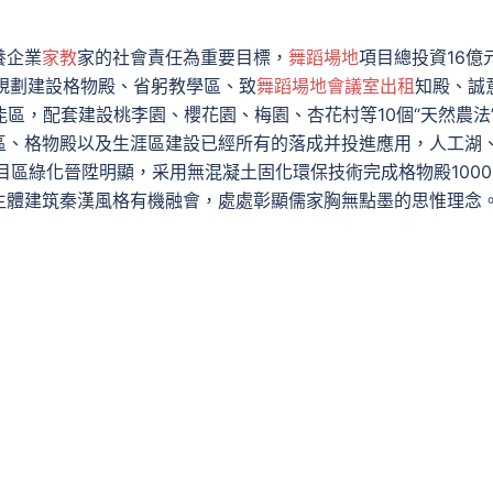
養企業
家教
家的社會責任為重要目標，
舞蹈場地
項目總投資16億
規劃建設格物殿、省躬教學區、致
舞蹈場地
會議室出租
知殿、誠
能區，配套建設桃李園、櫻花園、梅園、杏花村等10個“天然農法
區、格物殿以及生涯區建設已經所有的落成并投進應用，人工湖
目區綠化晉陞明顯，采用無混凝土固化環保技術完成格物殿1000
主體建筑秦漢風格有機融會，處處彰顯儒家胸無點墨的思惟理念