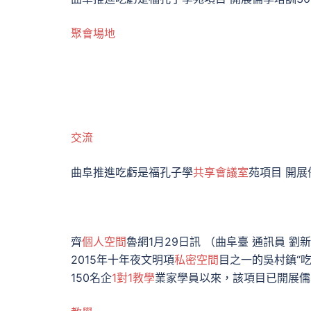
聚會場地
交流
曲阜推進吃虧是福孔子學
共享會議室
苑項目 開展
齊
個人空間
魯網1月29日訊 （曲阜臺 通訊員 劉
2015年十年夜文明項
私密空間
目之一的吳村鎮“吃
150名企
1對1教學
業家學員以來，該項目已開展儒