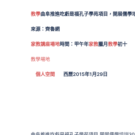
教學
曲阜推進吃虧是福孔子學苑項目，開展儒學培
來源：齊魯網
家教
講座場地
時間：甲午年
家教
臘月
教學
初十
教學場地
個人空間
西歷2015年1月29日
曲阜推進吃虧是福孔子學苑項目 開展儒學培訓3