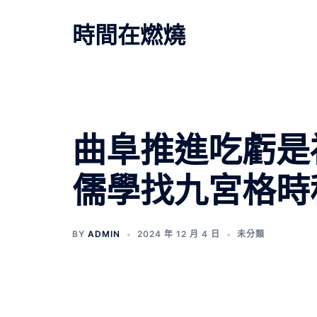
跳
至
時間在燃燒
主
要
內
容
曲阜推進吃虧是
儒學找九宮格時
BY
ADMIN
2024 年 12 月 4 日
未分類