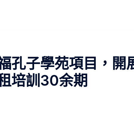
福孔子學苑項目，開
租培訓30余期