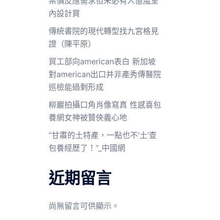
票價反應需求但未必有人億嵐室
內設計買
傳統書院的現代轉型找九宮格見
證（陳平原）
貿工部向american表白 新加坡
對american出口并非產秀傳醫院
巡檢能過剩形成
柳巖拍攝口角肖像寫真 性感喜包
養網女神被贊俠義心地
“甘肅的土特產，一點也不‘土’查
包養經歷了！”_中國網
近期留言
尚無留言可供顯示。