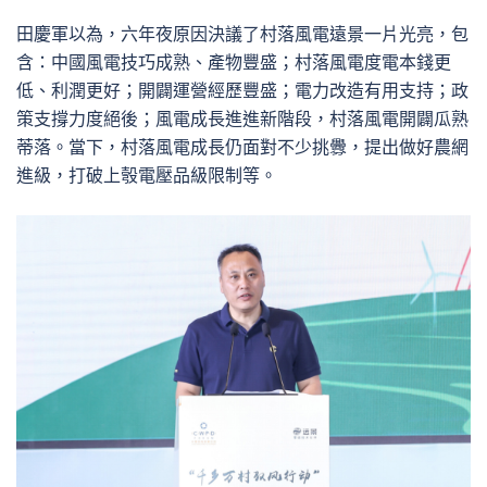
田慶軍以為，六年夜原因決議了村落風電遠景一片光亮，包
含：中國風電技巧成熟、產物豐盛；村落風電度電本錢更
低、利潤更好；開闢運營經歷豐盛；電力改造有用支持；政
策支撐力度絕後；風電成長進進新階段，村落風電開闢瓜熟
蒂落。當下，村落風電成長仍面對不少挑釁，提出做好農網
進級，打破上彀電壓品級限制等。