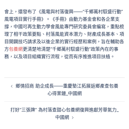
會上，還發布了《風電與村落復興——“千鄉萬村馭盛行動”
風電項目實行手冊》。《手冊》由動力基金會和各企業支
撐，中國可再生動力學會風能專門研究委員會編寫，重點梳
理了相干政策要點、村落風能資本潛力、財產成長基本、項
目開闢技巧請求及以後企業的實行經歷和案例，旨在輔助各
方
包養網
更清楚地清楚“千鄉萬村馭盛行動”政策內在的事
務，以及項目組織實行流程，從而有序推進項目扶植。
文
鄉情招商 助企成長——重慶墊江拓展返鄉產查包養
章
心得業鏈_中國網
導
覽
打好“三張牌” 為村落查甜心包養網復興進獻芳華氣力_
中國網