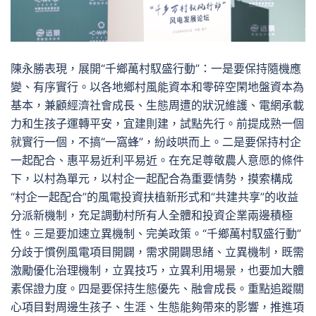
陳永勝表現，展開“千鄉萬村馭盛行動”：一是要保持隨機應
變、有序實行。以各地鄉村風能資本和零碎空閑地盤資本為
基本，兼顧經濟社會成長、生態周遭的狀況維護、電網承載
力和生孩子運轉平安，宜建則建，試點先行。前提成熟一個
就實行一個，不搞“一窩蜂”，紛歧哄而上。二是要保持村企
一起配合、惠平易近利平易近。在充足尊敬農人意愿的條件
下，以村為單元，以村企一起配合為重要情勢，摸索構成
“村企一起配合”的風電投資扶植新形式和“共建共享”的收益
分派新機制，充足調動村所有人全體和投資企業兩邊積極
性。三是要加速立異機制、完美政策。“千鄉萬村馭盛行動”
分歧于慣例風電項目開闢，需求開闢思緒、立異機制，既需
激勵優化治理機制，立異技巧，立異利用場景，也要加大體
素保證力度。四是要保持生態優先、融會成長。重點追蹤關
心項目對周邊生孩子、生涯、生態能夠帶來的影響，推進項