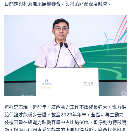
目開闢與村落風采無機聯合，與村落財產深度融會。
熊祥忠表現，近些年，廣西動力工作不竭成長強大，電力供
給保證才能穩步晉陞。截至2023年年末，全區可再生動力
裝機容量在總電力裝機容量中占比約60%，乾淨動力特徵明
顯，與廣西山淨水秀生態美的上風相得益彰。廣西村落地區