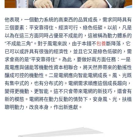
他表現，一個動力系統的高東西的品質成長，需求同時具有
三個要素：平安靠得住、經濟可行、綠色低碳。以前，凡是
以為在這三方面同時占優是不成能的，這被稱為動力體系的
“不成能三角”。對于風電來說，由于本錢不
包養
斷降落，它
已可以或許具有很強的經濟性，並且它又是綠色低碳的，需
求會商的是“平安靠得住”。為此，要做好兩方面任務：一是
風電應與儲能等機動性資本相聯合，將天然界帶來的動搖性
釀成可控的機動性。二是電網應向智能電網成長。風、光既
有集中式的，也有分布式的。電網需求順應這個成長趨向，
變得更機動、更智能。這不只會帶來電網的新技巧，還會有
新的模態。電網將在動力反動的情勢下，安身風、光，扶植
聰明動力，改良本身，作出新進獻。