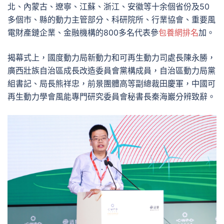
北、內蒙古、遼寧、江蘇、浙江、安徽等十余個省份及50
多個市、縣的動力主管部分、科研院所、行業協會、重要風
電財產鏈企業、金融機構的800多名代表參
包養網排名
加。
揭幕式上，國度動力局新動力和可再生動力司處長陳永勝，
廣西壯族自治區成長改造委員會黨構成員，自治區動力局黨
組書記、局長熊祥忠，前景團體高等副總裁田慶軍，中國可
再生動力學會風能專門研究委員會秘書長秦海巖分辨致辭。