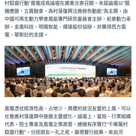
村馭盛行動”風電成長論壇在廣東北寧召開。本屆論壇以“隨
機應變，立異融會，為村落復興注進綠色動能”為主題，由
中國可再生動力學會風能專門研究委員會主辦，前景動力承
辦，金風科技、明陽智能、運達股份協辦，并獲得西方風
電、華斯壯的支撐。
風電憑仗經濟性高、占地少、周遭的狀況友愛的上風，可以
在推進村落復興中施展主要感化。論壇上，當局、行業組織
代表，院士專家及風電企業高管，繚繞有序實行“千鄉萬村
馭盛行動”，分送朋友一孔之見，展現實行結果。來自河