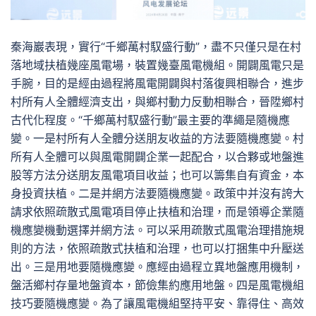
秦海巖表現，實行“千鄉萬村馭盛行動”，盡不只僅只是在村
落地域扶植幾座風電場，裝置幾臺風電機組。開闢風電只是
手腕，目的是經由過程將風電開闢與村落復興相聯合，進步
村所有人全體經濟支出，與鄉村動力反動相聯合，晉陞鄉村
古代化程度。“千鄉萬村馭盛行動”最主要的準繩是隨機應
變。一是村所有人全體分送朋友收益的方法要隨機應變。村
所有人全體可以與風電開闢企業一起配合，以合夥或地盤進
股等方法分送朋友風電項目收益；也可以籌集自有資金，本
身投資扶植。二是并網方法要隨機應變。政策中并沒有誇大
請求依照疏散式風電項目停止扶植和治理，而是領導企業隨
機應變機動選擇并網方法。可以采用疏散式風電治理措施規
則的方法，依照疏散式扶植和治理，也可以打捆集中升壓送
出。三是用地要隨機應變。應經由過程立異地盤應用機制，
盤活鄉村存量地盤資本，節儉集約應用地盤。四是風電機組
技巧要隨機應變。為了讓風電機組堅持平安、靠得住、高效