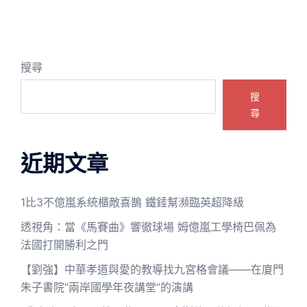
搜尋
搜
尋
近期文章
1比3不億嵐系統櫃敵喜鵲 鐵錘幫瀕臨英超降級
透視角：當《馬賽曲》響徹球場 姆億嵐工學椅巴佩為
法國打開勝利之門
【劉強】中華孝道與愛的教導找九宮格會議——在廈門
朱子書院“兩岸國學年夜講堂”的演講