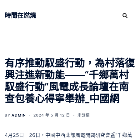
跳
至
時間在燃燒
主
要
內
容
有序推動馭盛行動，為村落復
興注進新動能——“千鄉萬村
馭盛行動”風電成長論壇在南
查包養心得寧舉辦_中國網
BY
ADMIN
2024 年 5 月 12 日
未分類
4月25日—26日，中國中西北部風電開闢研究會暨“千鄉萬