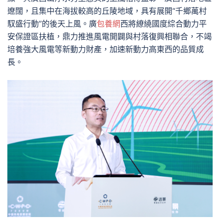
遼闊，且集中在海拔較高的丘陵地域，具有展開“千鄉萬村
馭盛行動”的後天上風。廣
包養網
西將繚繞國度綜合動力平
安保證區扶植，鼎力推進風電開闢與村落復興相聯合，不竭
培養強大風電等新動力財產，加速新動力高東西的品質成
長。