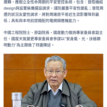
運轉，應樹立全性命周期的平安管控系統，包含：晉陞機組
design與設置裝備擺設請求，謹防嚴重平安性變亂；晉陞周
遭的狀況友愛性請求，將對周邊居平易近生涯影響降到最
低；具有與本地前提婚配的電網順應機能力。
中國工程院院士、原副院長，國度動力徵詢專家委員會副主
任，國度天氣變更專家委員會參謀以“安身風、光，扶植聰
明動力”為主題做了特邀陳述。