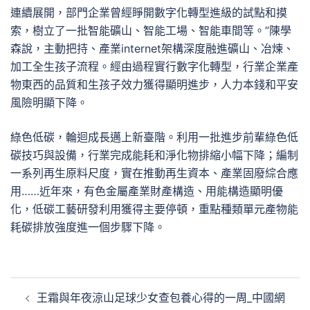
連續展開，部門企業曾經睜開數字化轉型進級的試點和摸
索，樹立了一批智能礦山、智能工場、智能車間等。”陳學
森說，主動把持、產業internet架構深度融進礦山、冶煉、
加工全生孩子流程。經由過程實行數字化轉型，行業企業產
物東西的品質和生孩子效力獲得顯明進步，人力本錢和平安
風險明顯下降。
綠色低碳，輪迴成長邁上新臺階。利用一批進步前輩綠色低
碳技巧與設備，行業完成能耗和淨化物排縮小幅下降；編制
一系列再生原料尺度，實在推動再生資本、產業固廢綜合應
用……近年來，有色金屬產業財產構造、用能構造顯明優
化，低碳工藝研發利用獲得主要停頓，重點種類單元產物能
耗碳排放強度進一個步驟下降。
文
王霜與年夜涼山足球少女查包養心得的一周_中國網
章