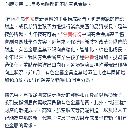
心臟支架……良多範疇都離不開有色金屬。
“有色金屬
包養
是新資料的主要構成部門，也是典範的傳統
財產，成長新質生孩子力推進行業高東西的品質成長，是年
夜勢所趨，也年夜有可為。”
包養行情
中國有色金屬產業協
會副會長陳學森先容，近年來，保持用新技巧改革晉陞傳統
財產，有色金屬產業不竭向高端化、智能化、綠色化成長。
本年以來，我國有色金屬產業生孩子穩
包養
健增加，投資構
造優化，重點產物進出口向好，各項經濟目標均浮現出積極
向上狀況。前6月，有色金屬企業產業增添值比往年同期增
加10.8%，超出跨越產業範疇4.8個百分點。
據先容，年夜範圍裝備更換新的資料和花費品以舊換新等一
系列支撐擴展內需政策帶動有色金屬花費，此外，“新三樣”
財產的敏捷成長，高鐵、航空航天等高端制造，以及以人工
智能為重點的新一代電子信息等新興財產成長也拉動了對有
色金屬的需求。