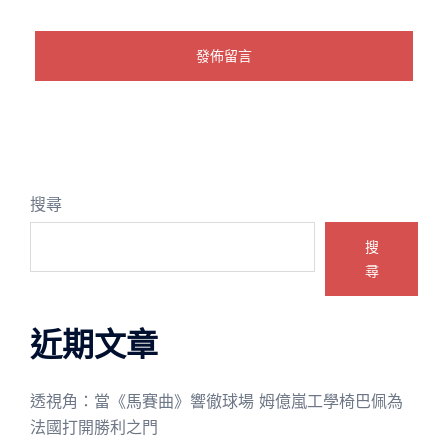
搜尋
搜
尋
近期文章
透視角：當《馬賽曲》響徹球場 姆億嵐工學椅巴佩為
法國打開勝利之門