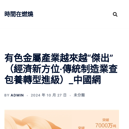
跳
至
時間在燃燒
主
要
內
容
有色金屬產業越來越“傑出”
（經濟新方位·傳統制造業查
包養轉型進級）_中國網
BY
ADMIN
2024 年 10 月 27 日
未分類