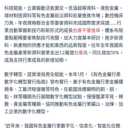
科技賦能，立異驅動活氣實足。低溫超導資料、液態金屬、
增材制造資料等有色金屬前沿資料批量進進市場；數控機床
刀具、年夜規格輕合金等要害資料完成國際需求保證……行
業自動掌握新技巧和新形式的成長
包養平臺推舉
，體系布局
重點範疇要害焦點技巧攻關，加大力度基本研討，進步新資
料、新產物的供應才能和東西的品質程度。往年全年我國有
色金屬產業新資料營業支出1.2萬億
包養
元，同比增加10%，
成為支持行業成長的新增加極。
數字轉型，提質增效周全賦能。本年1月，《有色金屬行業
數字化轉型實行指南》發布實行，基于有色金屬行業金屬種
類多、工藝流程復雜等特色，在範圍效應顯明的銅、鋁、
鉛、鋅等種類先行展開數字化轉型試點，慢慢籠罩罕見、稀
散、貴金屬等種類，協同推動有色金屬行業礦山、冶煉、加
工企業的數字化轉型。
“近年來，我國有色金屬行業數字化、信息化、智能化任務