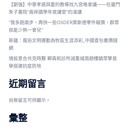
【劉強】中華孝道與愛的教導找九宮格會議——在廈門
朱子書院“兩岸國學年夜講堂”的演講
“我多跑兩步，再快一些OSDER奧斯德零件報價，群眾
就能少熱一會兒”
新疆：風俗文明運動為牧區生涯添彩_中國查包養價錢
網
情投意合共克時艱 鄆森和診所減重城南趙樓鎮眾擎易
舉搭建抗疫防地
近期留言
尚無留言可供顯示。
彙整