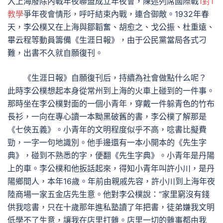
入上海廢除內戰年夜聯盟成立年夜會，陳述列席國際戰
1對1
教學
爭年夜會情形，呼吁結束內戰，連合御敵。1932年春
天，李公樸又在上海與鄒韜奮、胡愈之、戈公振、杜重遠、
畢云程等動員籌備《生涯日報》，由于公民黨當局各式刁
難，出書不久就自願復刊。
《生涯日報》自願復刊后，持續為社會做點什么呢？
此時李公樸想起本身從常州到上海的火車上碰到的一件事。
那時坐在李公樸對面的一個小青年，穿戴一件躲青色的竹布
長衫，一向在專心讀一本黝黑破舊的書，李公樸了解那是
《七俠五義》。小青年的文明程度似乎不高，唸書比擬費
勁，一字一句地識別。他手邊還有一本小開本的《先生字
典》，碰到不熟悉的字，便翻《先生字典》。小青年是丹陽
上的車。李公樸和他扳話起來，得知小青年叫許小川，是丹
陽鄉間人，本年16歲。年前由親戚先容，許小川到上海年夜
陸商場一家五金店先生意。他對李公樸說：“家里窮沒有錢
供我唸書，只在十歲那年進私塾讀了年把書，徒弟嫌我文明
低學不了生意，讓我在店里打雜。店里一切的雜事都由我