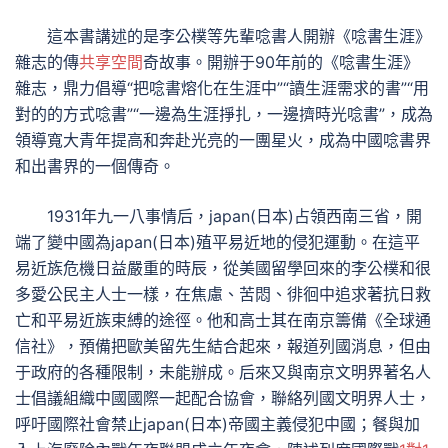
這本書講述的是李公樸等先輩唸書人開辦《唸書生涯》
雜志的傳
共享空間
奇故事。開辦于90年前的《唸書生涯》
雜志，鼎力倡導“把唸書熔化在生涯中”“讀生涯需求的書”“用
對的的方式唸書”“一邊為生涯掙扎，一邊擠時光唸書”，成為
領導寬大青年提高和奔赴光亮的一團星火，成為中國唸書界
和出書界的一個傳奇。
1931年九一八事情后，japan(日本)占領西南三省，開
端了變中國為japan(日本)殖平易近地的侵犯運動。在這平
易近族危機日益嚴重的時辰，從美國留學回來的李公樸和很
多愛公民主人士一樣，在焦慮、苦悶、徘徊中追求著抗日救
亡和平易近族束縛的途徑。他和高士其在南京籌備《全球通
信社》，預備把歐美留先生結合起來，報道列國消息，但由
于政府的各種限制，未能辦成。后來又與南京文明界著名人
士倡議組織中國國際一起配合協會，聯絡列國文明界人士，
呼吁國際社會禁止japan(日本)帝國主義侵犯中國；餐與加