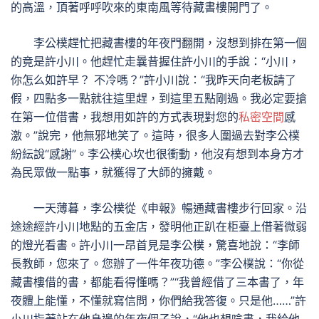
的高溫，頂著呼呼吹來的東南風等待藏書樓開門了。
李公樸趕忙把藏書樓的年夜門翻開，沒想到排在第一個
的竟是許小川。他趕忙走曩昔握住許小川的手說：“小川，
你怎么如許早？ 不冷嗎？”許小川說：“我昨天向老板請了
假，四點多一點就往這里趕，到這里五點剛過。我必定要搶
在第一位借書，我想用如許的方式表現對您的
私密空間
感
激。”說完，他無邪地笑了。這時，很多人圍過去對李公樸
紛紜說“感謝”。李公樸心坎也很衝動，他沒有想到本身方才
為民眾做一點事，就獲得了大師的擁戴。
一天薄暮，李公樸從《申報》暢通藏書樓步行回家。沿
途途經許小川地點的五金店，發明他正趴在柜臺上借著微弱
的燈光看書。許小川一昂首見是李公樸，驚喜地說：“李師
長教師，您來了。您辦了一件年夜功德。”李公樸說：“你從
藏書樓借的書，都能看得懂嗎？”“我曾經借了三本書了，年
夜體上能懂，不懂就寫信問，你們給我答復。只是他……”許