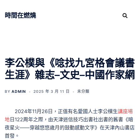
跳
至
時間在燃燒
主
要
內
容
李公樸與《唸找九宮格會議書
生涯》雜志–文史–中國作家網
BY
ADMIN
2025 年 3 月 11 日
未分類
2024年11月26日，正值有名愛國人士李公樸生
講座場
地
日122周年之際，由天津迷信技巧出書社出書的舊書《暗
夜星火——穿越悠悠歲月的鼓動感動文字》在天津內山書店
首發。