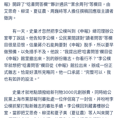
報》開辟了“唸書問答欄”“夥計通訊”“業余周刊”等欄目，由
艾思奇、柳湜、夏征農、周巍峙等人擔任撰稿回應版主讀者
徵詢。
有一天，史量才忽然把李公樸叫到《申報》總司理辦公
室零丁說話。他告知李公樸，公民黨間諜對“讀者問答”等欄
目很是忌恨，估量蔣介石能夠要對《申報》脫手，所以要早
做預備，以免措手不及。他說：“我提出把‘唸書問答’欄目從
《申報》館里撤出來，別的辦份雜志。你看行不？”李公樸
早就想把“唸書問答”欄目從《申報》館拉出來，辦成一份正
式雜志。恰是好漢所見略同。他一口承諾：“完整可以，我
也有如許的設法。”
史量才就地點頭撥給新刊物3000元創辦費，同時給公
民黨上海市黨部報刊審批處一位伴侶寫了一封信，并吩咐李
公樸抓緊打點新雜志的審批手續。李公樸回到藏書樓辦公
室，當即把艾思奇、柳湜和夏子美（夏征農）等人叫來開了