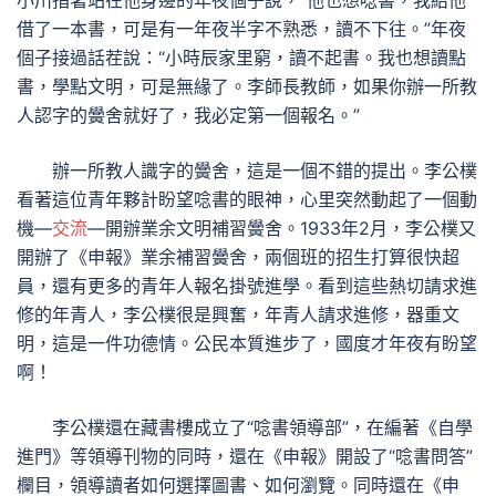
小川指著站在他身邊的年夜個子說，“他也想唸書，我給他
借了一本書，可是有一年夜半字不熟悉，讀不下往。”年夜
個子接過話茬說：“小時辰家里窮，讀不起書。我也想讀點
書，學點文明，可是無緣了。李師長教師，如果你辦一所教
人認字的黌舍就好了，我必定第一個報名。”
辦一所教人識字的黌舍，這是一個不錯的提出。李公樸
看著這位青年夥計盼望唸書的眼神，心里突然動起了一個動
機—
交流
—開辦業余文明補習黌舍。1933年2月，李公樸又
開辦了《申報》業余補習黌舍，兩個班的招生打算很快超
員，還有更多的青年人報名掛號進學。看到這些熱切請求進
修的年青人，李公樸很是興奮，年青人請求進修，器重文
明，這是一件功德情。公民本質進步了，國度才年夜有盼望
啊！
李公樸還在藏書樓成立了“唸書領導部”，在編著《自學
進門》等領導刊物的同時，還在《申報》開設了“唸書問答”
欄目，領導讀者如何選擇圖書、如何瀏覽。同時還在《申