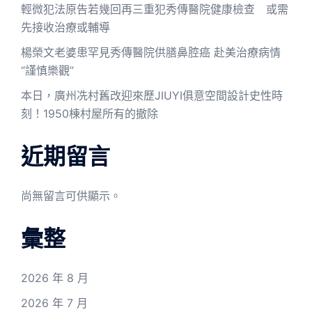
輕微犯法原告若幾回再三重犯秀傳醫院健康檢查 或需
先接收治療或輔導
楊榮文老婆患罕見秀傳醫院供膳鼻腔癌 赴美治療病情
“謹慎樂觀”
本日，廣州冼村舊改迎來歷JIUYI俱意空間設計史性時
刻！1950棟村屋所有的撤除
近期留言
尚無留言可供顯示。
彙整
2026 年 8 月
2026 年 7 月