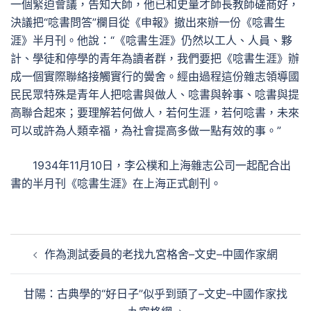
一個緊迫會議，告知大師，他已和史量才師長教師磋商好，
決議把“唸書問答”欄目從《申報》撤出來辦一份《唸書生
涯》半月刊。他說：“《唸書生涯》仍然以工人、人員、夥
計、學徒和停學的青年為讀者群，我們要把《唸書生涯》辦
成一個實際聯絡接觸實行的黌舍。經由過程這份雜志領導國
民民眾特殊是青年人把唸書與做人、唸書與幹事、唸書與提
高聯合起來；要理解若何做人，若何生涯，若何唸書，未來
可以或許為人類幸福，為社會提高多做一點有效的事。”
1934年11月10日，李公樸和上海雜志公司一起配合出
書的半月刊《唸書生涯》在上海正式創刊。
文
作為測試委員的老找九宮格舍–文史–中國作家網
章
導
甘陽：古典學的“好日子”似乎到頭了–文史–中國作家找
覽