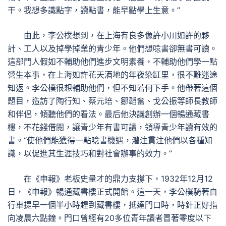
干。我想多識點字，讀點書，能早點學上生意。”
由此，李公樸想到，在上海有良多像許小川如許的夥
計、工人以及掉學掉業的青少年。他們想唸書卻無書可讀。
這部門人假如不輔助他們進步文明素養，不輔助他們學一點
營生本事，在上海如許花天酒地的年夜染缸里，很不難迷途
知返。李公樸很想輔助他們，但不知若何下手。他帶著這個
題目，造訪了陶行知、蔡元培、鄒韜奮、戈公振等師長教師
和伴侶，傾聽他們的看法。最后他決議創辦一個暢通藏書
樓，不花錢借閱，讓青少年有書可讀，領導青少年讀有效的
書。“使他們能獲得一點唸書機遇，灌注貫注他們以各種知
識，以促進其生涯技巧和對社會辦事的效力。”
在《申報》老板史量才的鼎力支撐下，1932年12月12
日，《申報》暢通藏書樓正式開館。這一天，李公樸騎著自
行車提早一個半小時趕到藏書樓，抵達門口時，時針正好指
向凌晨六點鐘。門口曾經有20多位青年讀者冒著零度以下