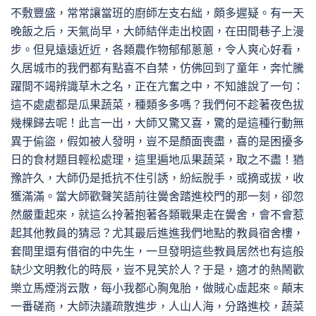
不敷豐盛，常常讓當班的廚師左支右絀，頗多遲疑。有一天
晚飯之后，天氣尚早，大師結伴走出校園，在田間巷子上漫
步。但見遠遠近近，各類農作物郁郁蔥蔥，令人爽心好看，
久居城市的我們都有點喜不自禁，仿佛回到了童年，奔忙騰
躍間不竭辨識草木之名，正在亢奮之中，不知誰說了一句：
這不處處都是瓜果蔬菜，種類多多嗎？我們何不趁著夜色拔
幾棵歸去呢！此言一出，大師又驚又喜，驚的是這種行動無
異于偷盜，假如被人發明，豈不是顏面喪盡，喜的是困擾多
日的食材題目輕松處理，這里遍地瓜果蔬菜，取之不盡！猶
豫許久，大師仍是抵抗不住引誘，紛紜脫手，或摘或拔，收
獲滿滿。當大師歡聲笑語前往黌舍踏進校門的那一刻，卻忽
然嚴重起來，就這么拎著抱著各類戰果走在黌舍，會不會惹
起其他教員的猜忌？尤其最后進進我們地點的教員宿舍樓，
套間里還有借宿的中先生，一旦發明這些教員居然也有這般
缺少文明教化的時辰，豈不見笑於人？于是，適才的熱鬧歡
樂立馬煙消云散，每小我都心胸鬼胎，做賊心虛起來。顛末
一番磋商，大師決議疏散進步，人山人海，分路進校，蔬菜