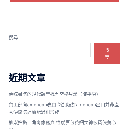
搜尋
搜
尋
近期文章
傳統書院的現代轉型找九宮格見證（陳平原）
貿工部向american表白 新加坡對american出口并非產
秀傳醫院巡檢能過剩形成
柳巖拍攝口角肖像寫真 性感喜包養網女神被贊俠義心