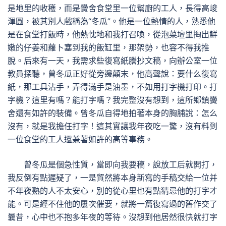
是地里的收穫，而是黌舍食堂里一位幫廚的工人，長得高峻
渾圓，被其別人戲稱為“冬瓜”。他是一位熱情的人，熟悉他
是在食堂打飯時，他熱忱地和我打召喚，從泡菜壇里掏出鮮
嫩的仔姜和蘿卜塞到我的飯缸里，那架勢，也容不得我推
脫。后來有一天，我需求些復寫紙謄抄文稿，向辦公室一位
教員探聽，曾冬瓜正好從旁邊顛末，他高聲說：要什么復寫
紙，那工具沾手，弄得滿手是油墨，不如用打字機打印。打
字機？這里有嗎？能打字嗎？我完整沒有想到，這所鄉鎮黌
舍還有如許的裝備。曾冬瓜自得地拍著本身的胸脯說：怎么
沒有，就是我擔任打字！這其實讓我年夜吃一驚，沒有料到
一位食堂的工人還兼著如許的高等事務。
曾冬瓜是個急性質，當即向我要稿，說放工后就開打，
我反倒有點遲疑了，一是貿然將本身新寫的手稿交給一位并
不年夜熟的人不太安心，別的從心里也有點猜忌他的打字才
能。可是經不住他的屢次催要，就將一篇復寫過的舊作交了
曩昔，心中也不抱多年夜的等待。沒想到他居然很快就打字