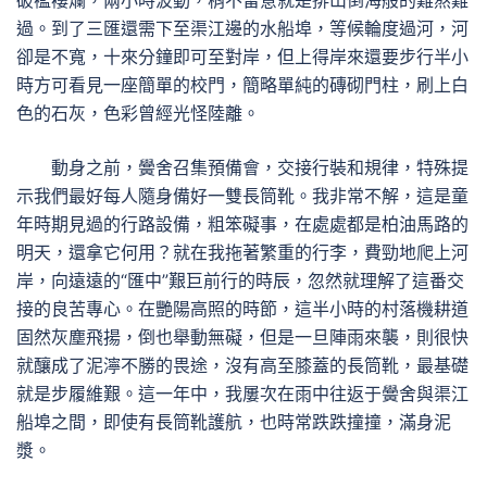
破襤褸爛，兩小時波動，稍不留意就是排山倒海般的難熬難
過。到了三匯還需下至渠江邊的水船埠，等候輪度過河，河
卻是不寬，十來分鐘即可至對岸，但上得岸來還要步行半小
時方可看見一座簡單的校門，簡略單純的磚砌門柱，刷上白
色的石灰，色彩曾經光怪陸離。
動身之前，黌舍召集預備會，交接行裝和規律，特殊提
示我們最好每人隨身備好一雙長筒靴。我非常不解，這是童
年時期見過的行路設備，粗笨礙事，在處處都是柏油馬路的
明天，還拿它何用？就在我拖著繁重的行李，費勁地爬上河
岸，向遠遠的“匯中”艱巨前行的時辰，忽然就理解了這番交
接的良苦專心。在艷陽高照的時節，這半小時的村落機耕道
固然灰塵飛揚，倒也舉動無礙，但是一旦陣雨來襲，則很快
就釀成了泥濘不勝的畏途，沒有高至膝蓋的長筒靴，最基礎
就是步履維艱。這一年中，我屢次在雨中往返于黌舍與渠江
船埠之間，即使有長筒靴護航，也時常跌跌撞撞，滿身泥
漿。