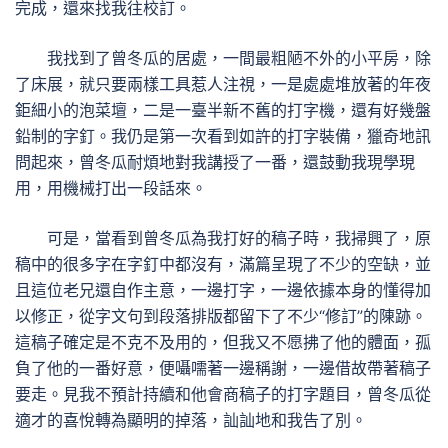
完成，還來找我往校訂。
我找到了曾冬瓜的居處，一間最粗陋不外的小平房，除
了床展，就只要兩樣工具惹人注視，一是處處堆放著的年夜
鉅細小的泡菜壇，二是一臺半新不舊的打字機，還有好幾盤
鉛制的字釘。我仍是第一次看到如許的打字裝備，獵奇地訊
問起來，曾冬瓜耐煩地對我講授了一番，還鼓動我現學現
用，用機械打出一段話來。
可是，當看到曾冬瓜為我打好的稿子時，我掃興了，原
稿中的很多字在字釘中都沒有，滿篇呈現了不少的空缺，並
且這位老兄還自作主意，一邊打字，一邊依據本身的懂得加
以修正，從字文句到段落排版都留下了不少“修訂”的陳跡。
這稿子確定是不克不及用的，但我又不愿拂了他的體面，孤
負了他的一番好意，便囁嚅著一邊稱謝，一邊借故帶著稿子
要走。見我不預計持續和他會商稿子的打字題目，曾冬瓜從
適才的喜悅轉為顯明的掉落，訕訕地和我告了別。