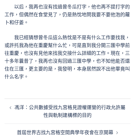
以后，我再也沒有找過曾冬瓜打字，他也再不提打字的
工作，但偶然在食堂見了，仍是熱忱地問我要不要他泡的蘿
卜和仔姜。
我已經猜想曾冬瓜這么熱忱是不是有什么工作要找我，
或許托我為他在重慶幫什么忙，可是直到我分開三匯中學前
往重慶，也沒有見他來找我交接什么詳細的工作。現在，三
十多年曩昔了，我再也沒有回過三匯中學，也不知他能否還
住在三匯，更主要的是，我發明，本身居然說不出他畢竟叫
什么名字。
文
馮洋：公共數據受找九宮格見證權運營的行政允許屬
章
性與軌制建構標的目的
導
覽
首屆世界古找九宮格空間典學年夜會在京開幕