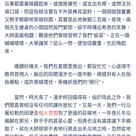
瓜果都盡量暗藏起來，或揣進褲兜，或支出衣襟，或想法另
尋口袋，但這些辦法實在不外是掩耳盜鈴，一個個鼓鼓囊囊
又輕手輕腳地穿過校園，其實是此地無銀三百兩。是夜，兩
個先生棲身的小間固然房門緊閉，卻不時傳出希奇的笑聲，
大師面面相覷：難道他們曾經發明了我們“偷菜”，正在一路
嘁嘁喳喳，大舉譏笑？這么一想，便加倍嚴重，也后悔起
來。
連續好幾天，我們在套間里進出，都促忙忙，心虛得不
敢昂首視人，飯后的田間漫步也一度中斷，總感到有人在指
指導點，或許黑暗埋伏，乘機抓我們的“現行”。
當然，時光長了，漫步終回還得有，由於除此之外，我
們簡直曾經沒有任何的課外放松了。又是一天，我們一行沿
著松軟的田埂走
個人空間
到了更遠的莊稼地，一年夜片冬瓜
橫躺在那兒，胖乎乎的甚是心愛，但再也沒有誰提議下手摘
取了。就在大師戀戀不舍地行將走出冬瓜地之時，忽然從地