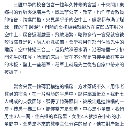
三匯中學的校舍包含一幢年久掉修的會堂，十來間川東
鄉村的竹編夾泥墻房舍，既當辦公室、教室，也作年青教員
的宿舍。跨進門檻，只見黑乎乎的空中上，處處都布滿了煤
球一樣的“千腳泥”，粗陋的桌椅板凳就擺放在這凹凸不服的
空中上。房舍返潮嚴重，飛蚊浩繁，略微多待一會兒就會被
咬得滿身是包，讓人心亂如麻。會堂被用作部門住讀先生的
睡房，空中抹過三合土，但仍然滲著水漬，沿著墻壁一字排
開先生的床展，所謂的床展，實在不外就是直接平放在空中
的木板，墊上一些稻草，稻草上就是先生從各自家中帶來的
被褥了。
黌舍只要一幢磚混構造的樓房，方才落成不久，用作老
教員的宿舍，在一片粗陋的平房中，顯得高聳挺立。我們七
人構成的支教團隊，獲得了特殊照料，被設定進這幢樓的一
層。樓房一梯三戶，擺佈雙方是套房，中心是小單間。我們
男生3人一間，住右邊的套房里，女生4人就擠在中心的小
單間中。套房是本來的教務主任分得的屋子，他在對岸鎮上