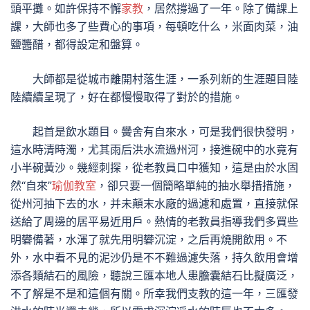
頭平攤。如許保持不懈
家教
，居然撐過了一年。除了備課上
課，大師也多了些費心的事項，每頓吃什么，米面肉菜，油
鹽醬醋，都得設定和盤算。
大師都是從城市離開村落生涯，一系列新的生涯題目陸
陸續續呈現了，好在都慢慢取得了對於的措施。
起首是飲水題目。黌舍有自來水，可是我們很快發明，
這水時清時濁，尤其雨后洪水流過州河，接進碗中的水竟有
小半碗黃沙。幾經刺探，從老教員口中獲知，這是由於水固
然“自來”
瑜伽教室
，卻只要一個簡略單純的抽水舉措措施，
從州河抽下去的水，并未顛末水廠的過濾和處置，直接就保
送給了周邊的居平易近用戶。熱情的老教員指導我們多買些
明礬備著，水渾了就先用明礬沉淀，之后再燒開飲用。不
外，水中看不見的泥沙仍是不不難過濾失落，持久飲用會增
添各類結石的風險，聽說三匯本地人患膽囊結石比擬廣泛，
不了解是不是和這個有關。所幸我們支教的這一年，三匯發