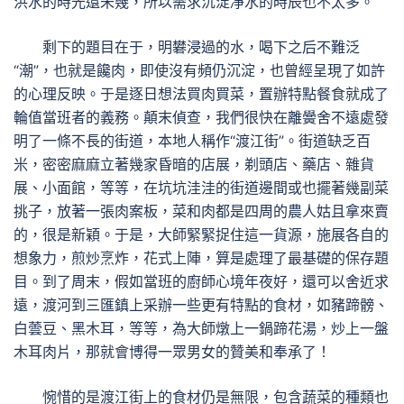
洪水的時光還未幾，所以需求沉淀凈水的時辰也不太多。
剩下的題目在于，明礬浸過的水，喝下之后不難泛
“潮”，也就是饞肉，即使沒有頻仍沉淀，也曾經呈現了如許
的心理反映。于是逐日想法買肉買菜，置辦特點餐食就成了
輪值當班者的義務。顛末偵查，我們很快在離黌舍不遠處發
明了一條不長的街道，本地人稱作“渡江街”。街道缺乏百
米，密密麻麻立著幾家昏暗的店展，剃頭店、藥店、雜貨
展、小面館，等等，在坑坑洼洼的街道邊間或也擺著幾副菜
挑子，放著一張肉案板，菜和肉都是四周的農人姑且拿來賣
的，很是新穎。于是，大師緊緊捉住這一貨源，施展各自的
想象力，煎炒烹炸，花式上陣，算是處理了最基礎的保存題
目。到了周末，假如當班的廚師心境年夜好，還可以舍近求
遠，渡河到三匯鎮上采辦一些更有特點的食材，如豬蹄髈、
白蕓豆、黑木耳，等等，為大師燉上一鍋蹄花湯，炒上一盤
木耳肉片，那就會博得一眾男女的贊美和奉承了！
惋惜的是渡江街上的食材仍是無限，包含蔬菜的種類也