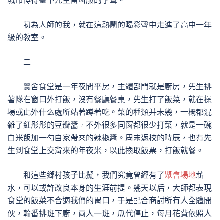
城市博得臺下先生雷叫般的掌聲。
初為人師的我，就在這熱鬧的喝彩聲中走進了高中一年
級的教室。
二
黌舍食堂是一年夜間平房，主體部門就是廚房，先生排
著隊在窗口外打飯，沒有餐廳餐桌，先生打了飯菜，就在操
場或此外什么處所站著蹲著吃。菜的種類并未幾，一概都混
雜了紅彤彤的豆瓣醬，不外很多同窗都很少打菜，就是一碗
白米飯加一勺自家帶來的辣椒醬。周末返校的時辰，也有先
生到食堂上交背來的年夜米，以此換取飯票，打飯就餐。
和這些鄉村孩子比擬，我們究竟曾經有了
聚會場地
薪
水，可以或許改良本身的生涯前提。幾天以后，大師都表現
食堂的飯菜不合適我們的胃口，于是配合商討所有人全體開
伙，輪番排班下廚，兩人一班，瓜代停止，每月花費依照人