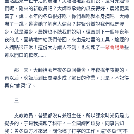
里站起來一位干活的農婦，笑嘻嘻地對我們說：沒有見過你
們呢，剛來的新教員吧？大師奉承她的瓜長得好，農婦更興
奮了，說：本年的冬瓜很好吃，你們想吃就本身摘吧！大師
嚇了一跳，難道她了解有人偷菜？趕緊分辯說我們就是漫
步，就是漫步。農婦也不聽我們說明，徑直割下一個年夜年
夜的瓜，固執地捧給我們帶回，來由是地里的工具，途經的
人摘點很正常！這份大方讓人不測，也勾起了一
聚會場地
些
難以開口的歉疚……
那一天，大師抬著年夜冬瓜回黌舍，年夜搖年夜擺的。
再以后，晚飯后到田間漫步成了逐日的作業，只是，不記得
再有“偷菜”了。
三
支教教員，普通都沒有兼班主任，所以課余時光仍是比
擬多的，于是我搞起了科研。一全國課回睡房，同事告知
我：曾冬瓜方才來過，問你稿子打字的工作。這“冬瓜”可不