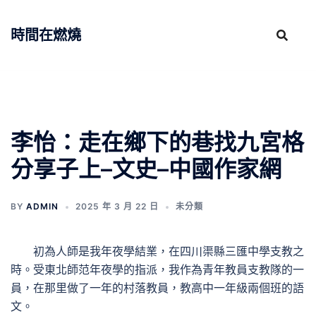
跳
至
時間在燃燒
主
要
內
容
李怡：走在鄉下的巷找九宮格
分享子上–文史–中國作家網
BY
ADMIN
2025 年 3 月 22 日
未分類
初為人師是我年夜學結業，在四川渠縣三匯中學支教之
時。受東北師范年夜學的指派，我作為青年教員支教隊的一
員，在那里做了一年的村落教員，教高中一年級兩個班的語
文。