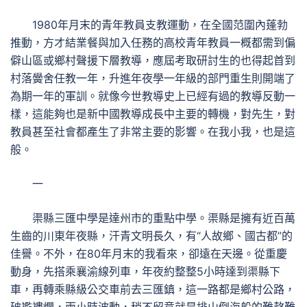
1980年月末的青年教員支教運動，在全國范圍內蓬勃
推動，方才結業餐與加入任務的高校青年教員一概都需到偏
僻山區或鄉村聲援下層教導，應屆考取研討生的也得起首到
村落黌舍任教一年，升進年夜學一年級的部門重生則開端了
為期一年的軍訓。就像今世教導史上已經有過的教導反動一
樣，這能夠也是新中國教導成長中主要的轉機，對先生，對
教員甚至社會都產生了非常主要的影響。在我小我，也是這
般。
一
渠縣三匯中學是達州市的重點中學。渠縣是擁有近百萬
生齒的川東年夜縣，汗青文明長久，有“人故鄉、國古都”的
佳譽。不外，在80年月末的我看來，卻遠在天邊。從重慶
動身，先搭乘襄渝線列車，年夜約整整5小時達到渠縣下
車，再轉乘縣級公交車前去三匯鎮，這一路都是鄉村公路，