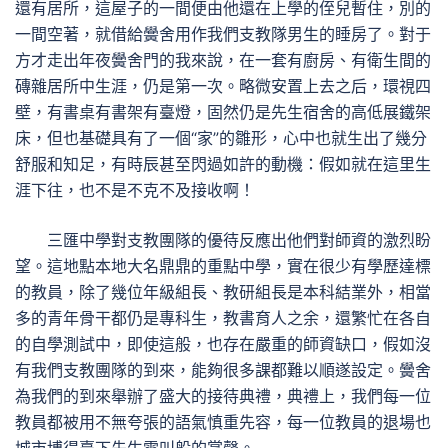
還有居所，這屋子的一間便由他還在上學的侄兒暫住，別的
一間空著，就借給黌舍用作我們支教隊男生的睡房了。對于
方才走出年夜黌舍門的我來說，在一套有廚房、有衛生間的
磚雜居所中生涯，仍是第一次。略微安置上去之后，環視四
壁，有書桌有書架有臺燈，固然仍是先生宿舍的高低展鐵架
床，但也基礎具有了一個“家”的雛形，心中也就生出了幾分
舒服和知足，有時辰甚至閃過如許的動機：假如就在這里生
涯下往，也不是不克不及接收啊！
三匯中學對支教團隊的優待反應出他們對師資的激烈盼
望。這地點本地大名鼎鼎的重點中學，實在很少有學歷達標
的教員，除了幾位年級組長、教研組長是本科結業外，相當
多的青年骨干都仍是專科生，教書育人之余，還繁忙在各自
的自學測試中，即使這般，也存在嚴重的師資缺口，假如沒
有我們支教團隊的到來，能夠很多課都難以順遂設定。黌舍
為我們的到來舉辦了盛大的接待典禮，典禮上，我們每一位
教員都被用不無夸張的語氣慎重先容，每一位教員的退場也