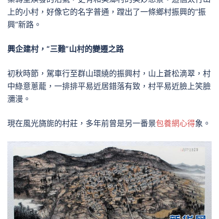
上的小村，好像它的名字普通，蹚出了一條鄉村振興的“振
興”新路。
興企建村，“三難”山村的變遷之路
初秋時節，駕車行至群山環繞的振興村，山上蒼松滴翠，村
中綠意蔥蘢，一排排平易近居錯落有致，村平易近臉上笑臉
瀰漫。
現在風光旖旎的村莊，多年前曾是另一番景
包養網心得
象。