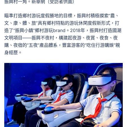
振興村一角。新華網（受訪者供圖）
瞄準打造鄉村游玩度假勝地的目標，振興村積極摸索“農、
文、康、體、旅”具有鄉村特點的游玩休閑度假新形式，打
造了“振興小鎮”鄉村游玩brand。2018年，振興村打造國潮
文明項目——振興不夜村，構建起夜游、夜賞、夜食、夜
購、夜宿的“五夜”產品體系，豐富游客的“吃住行游購娛”親
身經歷。