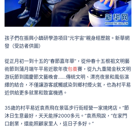
孩子們在振興小鎮研學游項目“元宇宙”親身經歷館。新華網
發（受訪者供圖）
從正月初一到十五的“春節嘉年華”，從仲春十五根祖文明藝
術節到蒲月端午平易近歌年夜
包養
賽，從九九重陽金秋文明
游玩節到國慶節文藝晚會……傳統文明、漂亮夜景和風俗演
繹的結合，不僅讓游客感觸感染到鄉村煙火氣，也為村平易
近供給更多就業和致富機遇。
35歲的村平易近袁燕飛在景區步行街經營一家燒烤店。“節
沐日生意最好，天天能掙2000多元。”袁燕飛說，“在家門
口創業，還能照顧家里人，這日子多好。”