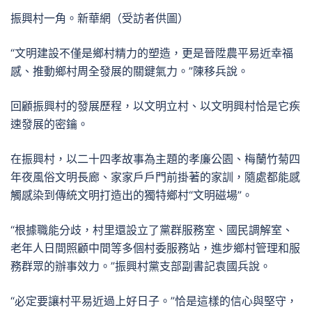
振興村一角。新華網（受訪者供圖）
“文明建設不僅是鄉村精力的塑造，更是晉陞農平易近幸福
感、推動鄉村周全發展的關鍵氣力。”陳移兵說。
回顧振興村的發展歷程，以文明立村、以文明興村恰是它疾
速發展的密鑰。
在振興村，以二十四孝故事為主題的孝廉公園、梅蘭竹菊四
年夜風俗文明長廊、家家戶戶門前掛著的家訓，隨處都能感
觸感染到傳統文明打造出的獨特鄉村“文明磁場”。
“根據職能分歧，村里還設立了黨群服務室、國民調解室、
老年人日間照顧中間等多個村委服務站，進步鄉村管理和服
務群眾的辦事效力。”振興村黨支部副書記袁國兵說。
“必定要讓村平易近過上好日子。”恰是這樣的信心與堅守，