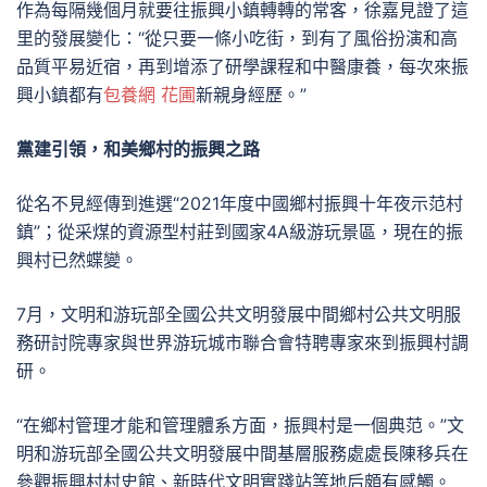
作為每隔幾個月就要往振興小鎮轉轉的常客，徐嘉見證了這
里的發展變化：“從只要一條小吃街，到有了風俗扮演和高
品質平易近宿，再到增添了研學課程和中醫康養，每次來振
興小鎮都有
包養網 花圃
新親身經歷。”
黨建引領，和美鄉村的振興之路
從名不見經傳到進選“2021年度中國鄉村振興十年夜示范村
鎮”；從采煤的資源型村莊到國家4A級游玩景區，現在的振
興村已然蝶變。
7月，文明和游玩部全國公共文明發展中間鄉村公共文明服
務研討院專家與世界游玩城市聯合會特聘專家來到振興村調
研。
“在鄉村管理才能和管理體系方面，振興村是一個典范。”文
明和游玩部全國公共文明發展中間基層服務處處長陳移兵在
參觀振興村村史館、新時代文明實踐站等地后頗有感觸。