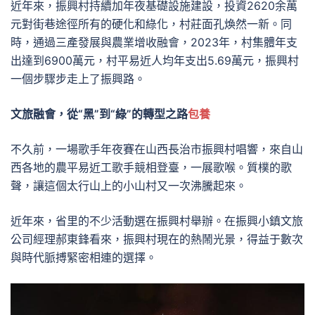
近年來，振興村持續加年夜基礎設施建設，投資2620余萬
元對街巷途徑所有的硬化和綠化，村莊面孔煥然一新。同
時，通過三產發展與農業增收融會，2023年，村集體年支
出達到6900萬元，村平易近人均年支出5.69萬元，振興村
一個步驟步走上了振興路。
文旅融會，從“黑”到“綠”的轉型之路
包養
不久前，一場歌手年夜賽在山西長治市振興村唱響，來自山
西各地的農平易近工歌手競相登臺，一展歌喉。質樸的歌
聲，讓這個太行山上的小山村又一次沸騰起來。
近年來，省里的不少活動選在振興村舉辦。在振興小鎮文旅
公司經理郝東鋒看來，振興村現在的熱鬧光景，得益于數次
與時代脈搏緊密相連的選擇。