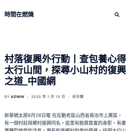
跳
至
時間在燃燒
主
要
內
容
村落復興外行動丨查包養心得
太行山間，探尋小山村的復興
之道_中國網
BY
ADMIN
2025 年 1 月 10 日
未分類
新華網太原8月28日電 在反動老區山西省長治市上黨區，
有一個村莊與鄉村振興同名。這里有脫貧致富的身影，有產
業轉型煥發的活氣，更有和美鄉村的美妙愿景。這個太行山