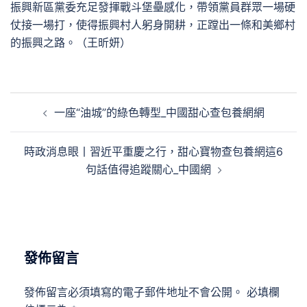
振興新區黨委充足發揮戰斗堡壘感化，帶領黨員群眾一場硬
仗接一場打，使得振興村人躬身開耕，正蹚出一條和美鄉村
的振興之路。（王昕妍）
文
一座“油城”的綠色轉型_中國甜心查包養網網
章
導
時政消息眼丨習近平重慶之行，甜心寶物查包養網這6
覽
句話值得追蹤關心_中國網
發佈留言
發佈留言必須填寫的電子郵件地址不會公開。
必填欄