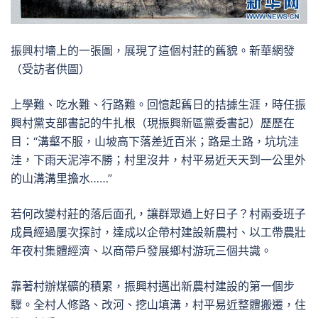
振興村墻上的一張圖，展現了這個村莊的舊貌。新華網發
（受訪者供圖）
上學難、吃水難、行路難。回憶起舊日的拮據生涯，時任振
興村黨支部書記的牛扎根（現振興新區黨委書記）歷歷在
目：“溝壑不服，山坡高下落差近百米；路是土路，坑坑洼
洼，下雨天泥濘不勝；村里沒井，村平易近天天到一公里外
的山溝溝里擔水……”
若何改變村莊的落后面孔，讓群眾過上好日子？村兩委班子
成員經過屢次探討，達成以企帶村建設新農村、以工帶農壯
年夜村集體經濟、以商帶戶發展鄉村游玩三個共識。
靠著村辦煤礦的積累，振興村邁出新農村建設的第一個步
驟。全村人修路、改河、挖山填溝，村平易近整體搬遷，住