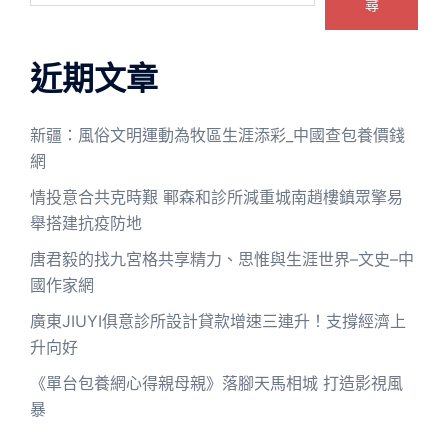
尋
近期文章
新疆：風俗文明運動為牧區生涯添彩_中國查包養價錢
網
情投意合共克時艱 鄆森和診所減重城南趙樓鎮眾擎易
舉搭建抗疫防地
唐君毅的找九宮格共享精力、思惟與生涯世界–文史–中
國作家網
廣東JIUYI俱意診所設計貸款增速三連升！支撐經濟上
升向好
《單台包養網心得親母親》落腳天馬相城 打造影視風
暴