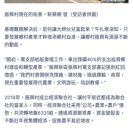
振興村現在的街景。新華網 發（受訪者供圖）
基礎難題解決后，若何讓大師伙兒富起來？牛扎根深知，只
要發展鄉村產業才幹增添鄉村血液，讓鄉村振興有源源不斷
的動能。
“開初，黨支部給股東唱工作，拿出煤礦40%的支出投資鄉
村建設和轉型產業。”振興新區振興村黨支部書記張劍紅回
憶道，“我們村曾開辦洗煤廠、建材廠，搞過運輸、商貿，
現在重要發展現代農業、文明游玩、培訓教導。”
2018年，振興村成立經濟聯合社，讓村平易近都成為聯合
社的當家人。同時，經濟聯合社采用“公司+農業+農戶”情
勢，共流轉地盤6331畝，通過資源變資產、資金變股金，
不斷壯年夜集體經濟，促進農平易近增收。