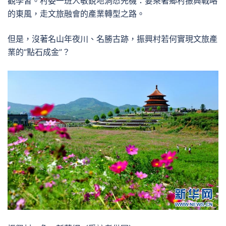
觀學習。村委一班人敏銳地洞悉先機：要乘著鄉村振興戰略
的東風，走文旅融會的產業轉型之路。
但是，沒著名山年夜川、名勝古跡，振興村若何實現文旅產
業的“點石成金”？