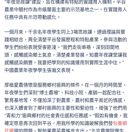
“年夜思政課”建設，旨在構建有特點的實踐育人機制。平谷
農業中關村作為市級層面主要的示范基地之一，在實踐育人
任務中具有示范帶動感化。
一個月來，千余名年夜學生同上3場思政課，通過理論與實
踐相結合，周全清楚平谷發展歷程和特點產業，參與活動的
學生們紛紛表現受害匪淺。“我們走街串巷，深刻田間地
頭，感觸感染鄉土氣息，清楚產業發展。知農年夜課堂讓我
感觸感染頗豐，我要把學到的知識運用到實際生涯中往。”
中國農業年夜學學生張瀚文表現。
厚植愛農情懷是服務鄉村振興的條件。在一個月的時間里，
年夜學生們深刻“博士農場”、科技小院、產銷一起配合社、
繁育基地等，不僅加深了對農業、農村和農平易近的情感，
也深入體會到了鄉村振興的主要性和緊迫性，增強了他們用
“青和力”振興鄉村的社會責任感和任務感。“假如有機會，我
確定愿意再次回到平谷，用我所學的知識破解我們發
包養網
花圃
現的問題，幫助果農菜農進步支出。”北京農學院學生