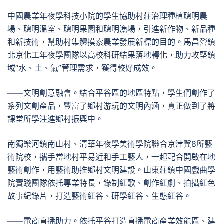
中國農業年夜學科技小院的學生協助村莊治理種植聰明農
場、聰明溫室、聰明果園和聰明漁場，引進新作物、新品種
和新技術，幫助村集體摸索農業發展新標的目的。馬昌營鎮
北京化工年夜學團隊以高校科研結果落地轉化，助力攻堅鎮
域“水、土、氣”管理需求，獲得較好成效。
——文明創意融會。結合平谷區的地區特點，學生們創作了
系列文創產品，豐富了鄉村游玩的文明內涵，真正做到了將
課堂所學注進鄉村振興中。
南獨樂河鎮南山村、清華年夜學美術學院聯合京津冀8所藝
術院校，攜手當地村平易近和手工藝人，一起配合開啟在地
藝術創作，用藝術助推鄉村文明建設。山東莊鎮中國戲曲學
院實踐團隊依托專業特長，錄制紅歌、創作紅劇、拍攝紅色
故事紀錄片，打造藝術紅谷、研學紅谷、生態紅谷。
——電商直播助力。依托平谷打造直播電商產業效能區、建