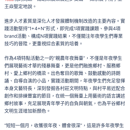
王焱堅定地說。
進步人才素質是深化人才發展體制機制改造的主要內容。實
踐活動堅持“1+4+N”形式，即完成1項實踐課題、參與4項
brand活動、構成N項實踐結果，不僅關注年夜學生們專業
技巧的晉陞，更重視綜合素質的培養。
作為4項特點活動之一的“親農年夜舞臺”，不僅是年夜學生
們展現藝術才華的殘暴舞臺，更是他們融進鄉村、服務鄉
村、愛上鄉村的橋梁。出色奪目的歌舞、鼓動感動的詩朗
誦、自導自演的小品，實踐活動期間，年夜學生們充足發揮
本身文藝特長，深刻發掘各村莊文明特點，與村平易近配合
創作和排練豐富的節目，在統一個舞臺上用藝術的語言講述
鄉村故事，充足展現青年學子的自負與朝氣，也為平谷鄉村
文明生涯增加新顏色。
“短短一個月，收獲很年夜、體會很深”，這是許多年夜學生