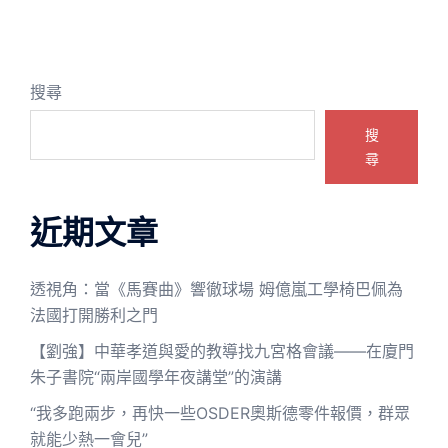
搜尋
搜
尋
近期文章
透視角：當《馬賽曲》響徹球場 姆億嵐工學椅巴佩為
法國打開勝利之門
【劉強】中華孝道與愛的教導找九宮格會議——在廈門
朱子書院“兩岸國學年夜講堂”的演講
“我多跑兩步，再快一些OSDER奧斯德零件報價，群眾
就能少熱一會兒”