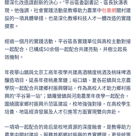
驟深化改造謀創新的決心。”平谷區委副書記、區長狄濤表
現。他強調，社會實踐活動是教導助力農業中
包養網
關村建
設的一項具體舉措，也是深化教導科技人才一體改造的實踐
摸索。
經過一個月的實踐活動，平谷區各實踐單位與高校主動對接
一起配合，已構成50余個一起配合共建亮點，并樹立起長
效機制。
年夜華山鎮與北京工商年夜學共建高酒精度桃酒及桃味啤酒
釀造項目，延長年夜桃產業鏈；峪口鎮、夏各莊鎮與北京農
學院一起配合共建鄉村振興驛站，作為高校人才助力鄉村振
興的“平谷第一站”；鎮羅營鎮與河南農業年夜學一起配合，
圍繞國家鄉村振興示范區建設，校地強強對接，在高校學生
培養、地區經濟發展及人才引進等方面實現雙向奔赴。
一項項一起配合的背后是校地資源的深度融會，是教導助力
農業中關村建設、服務首都鄉村振興的真實體現，更是統籌