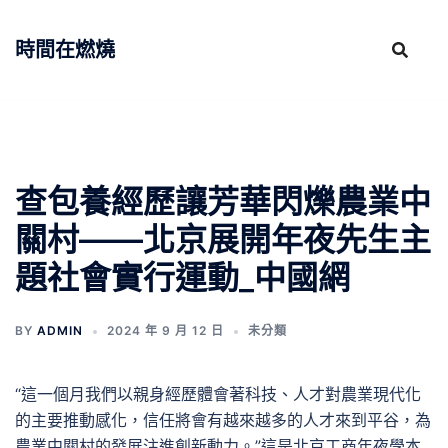
跳
至
時間在燃燒
主
要
內
容
查包養經歷讓芳華閃爍農業中
關村——北京展開年夜先生主
題社會實行運動_中國網
BY
ADMIN
2024 年 9 月 12 日
未分類
“這一個月我們以親身經歷體會著科技、人才對農業現代化
的主要推動感化，信任將會有越來越多的人才來到平谷，為
農業中關村的發展注進創新動力。”這是北京工商年夜學本