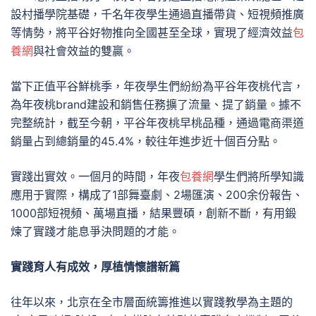
設村播學院基礎，千名年夜學生通過直播帶貨、短視頻推廣
等情勢，將平谷好物推向全國甚至全球，實現了經濟效益
包
養網
與社會效益的雙贏。
當下正值平谷鮮桃季，年夜學生們紛紛為平谷年夜桃代言，
為年夜桃brand建設和銷售任務擴了流量、提了銷量。據不
完整統計，截至今朝，平谷年夜桃早桃品種，通過電商渠道
銷量占到總銷量的45.4%，較往年進步近十個百分點。
實踐出實效。一個月的時間，年夜
包養網
學生們將所學知識
應用于實際，構成了1部舞臺劇、2場匯演、200余份報告、
1000部短視頻、萬場直播，結果豐碩，創新不斷，有用鍛
煉了實踐才能息爭決問題的才能。
實踐育人有成效，厚植情懷譜新篇
往年以來，北京在全市層面統籌推進以實踐教學為主題的