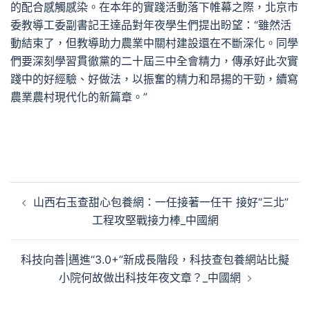
的配合感觸感染。在本年的實踐活動落下帷幕之際，北京市
委教導工委副書記王達品對年夜學生們提出盼望：“雖然活
動結束了，但教導助力農業中關村建設還在不斷深化。同學
們要深刻學習貫徹黨的二十屆三中全會精力，傳承好此次實
踐中的好經驗、好做法，以振奮的精力和昂揚的干勁，續寫
農業農村現代化的新篇章。”
文
山西右玉查甜心包養網：一任接著一任干 接好“三北”
章
工程攻堅戰接力棒_中國網
導
覽
科技向善|邁進“3.0+”新成長階段，科技查包養網站比擬
小院何故做出科技年夜文章？_中國網