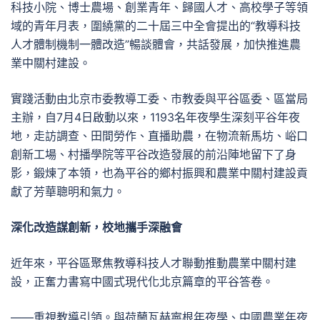
科技小院、博士農場、創業青年、歸國人才、高校學子等領
域的青年月表，圍繞黨的二十屆三中全會提出的“教導科技
人才體制機制一體改造”暢談體會，共話發展，加快推進農
業中關村建設。
實踐活動由北京市委教導工委、市教委與平谷區委、區當局
主辦，自7月4日啟動以來，1193名年夜學生深刻平谷年夜
地，走訪調查、田間勞作、直播助農，在物流新馬坊、峪口
創新工場、村播學院等平谷改造發展的前沿陣地留下了身
影，鍛煉了本領，也為平谷的鄉村振興和農業中關村建設貢
獻了芳華聰明和氣力。
深化改造謀創新，校地攜手深融會
近年來，平谷區聚焦教導科技人才聯動推動農業中關村建
設，正奮力書寫中國式現代化北京篇章的平谷答卷。
——重視教導引領。與荷蘭瓦赫寧根年夜學、中國農業年夜