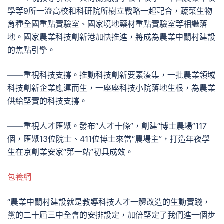
學等9所一流高校和科研院所樹立戰略一起配合，蔬菜生物
育種全國重點實驗室、國家境地藥材重點實驗室等相繼落
地。國家農業科技創新港加快推進，將成為農業中關村建設
的焦點引擎。
——重視科技支撐。推動科技創新要素湊集，一批農業領域
科技創新企業應運而生，一座座科技小院落地生根，為農業
供給堅實的科技支撐。
——重視人才匯聚。發布“人才十條”，創建“博士農場”117
個，匯聚13位院士、411位博士來當“農場主”，打造年夜學
生在京創業安家“第一站”初具成效。
包養網
“農業中關村建設就是教導科技人才一體改造的生動實踐，
黨的二十屆三中全會的安排設定，加倍堅定了我們進一個步