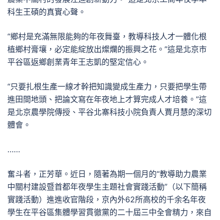
科生王碩的真實心聲。
“鄉村是充滿無限能夠的年夜舞臺，教導科技人才一體化根
植鄉村膏壤，必定能綻放出燦爛的振興之花。”這是北京市
平谷區返鄉創業青年王志凱的堅定信心。
“只要扎根生產一線才幹把知識變成生產力，只要把學生帶
進田間地頭、把論文寫在年夜地上才算完成人才培養。”這
是北京農學院傳授、平谷北寨科技小院負責人賈月慧的深切
體會。
……
奮斗者，正芳華。近日，隨著為期一個月的“教導助力農業
中關村建設暨首都年夜學生主題社會實踐活動”（以下簡稱
實踐活動）進進收官階段，京內外62所高校的千余名年夜
學生在平谷區集體學習貫徹黨的二十屆三中全會精力，來自