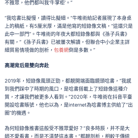
不雅眾，他們都叫我‘牛掌柜’。”
“我唸書比擬慢，讀得比擬細。”牛唯術給記者展現了本身桌
上的稿紙，有5厘米厚，滿是他寫的短錄像文稿，“這還只是
此中一部門”。牛唯術的年夜大都短錄像都與《孫子兵書》
有關，“《孫子兵書》已被屢次解讀，但聯合中小企業主詳
細貿易情境做的剖析，
包養網
倒是多數。”
高潮背后是雙向奔赴
2019年，短錄像風頭正勁，都靚開端面臨鏡頭唸書，“我感
到我們踩中了時期的風口，是唸書搭載上了短錄像這種介
質，才讓我們被更多人看到。”2020年，牛唯術在抖音平臺
開設唸書賬號，他也以為，是internet為唸書博主供給了“出
圈”的機遇。
為何短錄像推書這般受不雅眾愛好？“良多時辰，并不是大
師不愛看書，而是不清楚這本書。”都靚剖析，相較于傳統