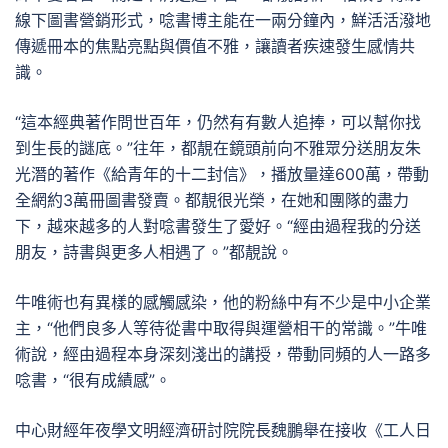
線下圖書營銷形式，唸書博主能在一兩分鐘內，鮮活活潑地
傳遞冊本的焦點亮點與價值不雅，讓讀者疾速發生感情共
識。
“這本經典著作問世百年，仍然有有數人追捧，可以幫你找
到生長的謎底。”往年，都靚在鏡頭前向不雅眾分送朋友朱
光潛的著作《給青年的十二封信》，播放量達600萬，帶動
全網約3萬冊圖書發賣。都靚很光榮，在她和團隊的盡力
下，越來越多的人對唸書發生了愛好。“經由過程我的分送
朋友，詩書與更多人相遇了。”都靚說。
牛唯術也有異樣的感觸感染，他的粉絲中有不少是中小企業
主，“他們良多人等待從書中取得與運營相干的常識。”牛唯
術說，經由過程本身深刻淺出的講授，帶動同頻的人一路多
唸書，“很有成績感”。
中心財經年夜學文明經濟研討院院長魏鵬舉在接收《工人日