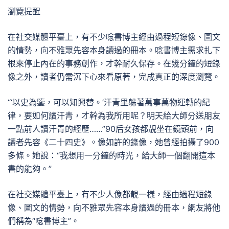
瀏覽提醒
在社交媒體平臺上，有不少唸書博主經由過程短錄像、圖文
的情勢，向不雅眾先容本身讀過的冊本。唸書博主需求扎下
根來停止內在的事務創作，才幹耐久保存。在幾分鐘的短錄
像之外，讀者仍需沉下心來看原著，完成真正的深度瀏覽。
“‘以史為鑒，可以知興替。’汗青里躲著萬事萬物運轉的紀
律，要如何讀汗青，才幹為我所用呢？明天給大師分送朋友
一點前人讀汗青的經歷……”90后女孩都靚坐在鏡頭前，向
讀者先容《二十四史》。像如許的錄像，她曾經拍攝了900
多條。她說：“我想用一分鐘的時光，給大師一個翻開這本
書的能夠。”
在社交媒體平臺上，有不少人像都靚一樣，經由過程短錄
像、圖文的情勢，向不雅眾先容本身讀過的冊本，網友將他
們稱為“唸書博主”。