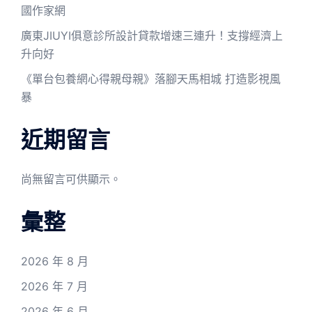
國作家網
廣東JIUYI俱意診所設計貸款增速三連升！支撐經濟上
升向好
《單台包養網心得親母親》落腳天馬相城 打造影視風
暴
近期留言
尚無留言可供顯示。
彙整
2026 年 8 月
2026 年 7 月
2026 年 6 月