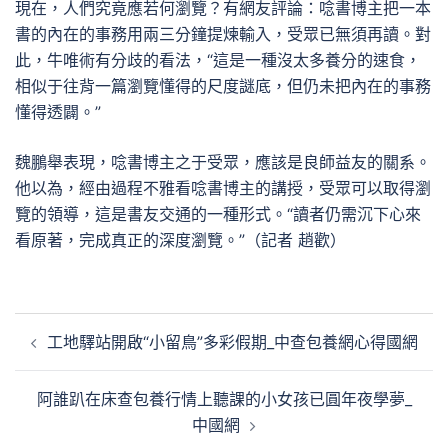
現在，人們究竟應若何瀏覽？有網友評論：唸書博主把一本
書的內在的事務用兩三分鐘提煉輸入，受眾已無須再讀。對
此，牛唯術有分歧的看法，“這是一種沒太多養分的速食，
相似于往背一篇瀏覽懂得的尺度謎底，但仍未把內在的事務
懂得透闢。”
魏鵬舉表現，唸書博主之于受眾，應該是良師益友的關系。
他以為，經由過程不雅看唸書博主的講授，受眾可以取得瀏
覽的領導，這是書友交通的一種形式。“讀者仍需沉下心來
看原著，完成真正的深度瀏覽。”（記者 趙歡）
文
工地驛站開啟“小留鳥”多彩假期_中查包養網心得國網
章
導
阿誰趴在床查包養行情上聽課的小女孩已圓年夜學夢_
覽
中國網