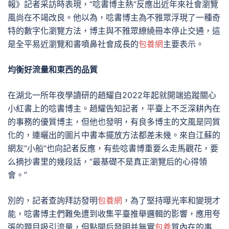
報》記者采訪時表現，“唸書博主熱”反應出近年來社會瀏覽
風尚在不竭改良。他以為，唸書博主為不雅眾浮現了一種奇
特的數字化瀏覽方法，博主與不雅眾繚繞冊本停止交通，這
是全平易近瀏覽和書噴鼻社會成長的
包養網
主要表示。
均衡好流量和東西的品質
在湖北一所年夜學讀研的趙耀自2022年起就開端追蹤關心
小紅書上的唸書博主。趙耀告知記者，平臺上不乏深耕內在
的事務的優質博主，但他也發明，有良多博主的文風是同質
化的，連曬出的圖片中書本擺放方法都差未幾。來自江蘇的
網友“小船”也向記者反應，有些唸書博重要么走馬觀花，要
么摘抄書里的幾段話，“最基礎不是真正瀏覽后的心得領
會。”
別的，記者查詢拜訪發明
包養網
，為了堅持曝光率和變現才
能，唸書博主們難免遭到收集平臺推舉邏輯的影響，應用夸
張的題目吸引流量，但點開后發明并無實
包養
質內在的事