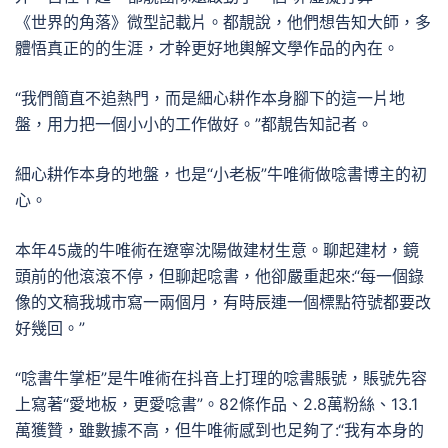
《世界的角落》微型記載片。都靚說，他們想告知大師，多
體悟真正的的生涯，才幹更好地輿解文學作品的內在。
“我們簡直不追熱門，而是細心耕作本身腳下的這一片地
盤，用力把一個小小的工作做好。”都靚告知記者。
細心耕作本身的地盤，也是“小老板”牛唯術做唸書博主的初
心。
本年45歲的牛唯術在遼寧沈陽做建材生意。聊起建材，鏡
頭前的他滾滾不停，但聊起唸書，他卻嚴重起來:“每一個錄
像的文稿我城市寫一兩個月，有時辰連一個標點符號都要改
好幾回。”
“唸書牛掌柜”是牛唯術在抖音上打理的唸書賬號，賬號先容
上寫著“愛地板，更愛唸書”。82條作品、2.8萬粉絲、13.1
萬獲贊，雖數據不高，但牛唯術感到也足夠了:“我有本身的