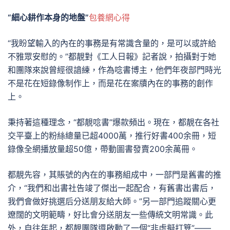
“細心耕作本身的地盤”
包養網心得
“我盼望輸入的內在的事務是有常識含量的，是可以或許給
不雅眾安慰的。”都靚對《工人日報》記者說，拍攝對于她
和團隊來說曾經很諳練，作為唸書博主，他們年夜部門時光
不是花在短錄像制作上，而是花在案牘內在的事務的創作
上。
秉持著這種理念，“都靚唸書”爆款頻出。現在，都靚在各社
交平臺上的粉絲總量已超4000萬，推行好書400余冊，短
錄像全網播放量超50億，帶動圖書發賣200余萬冊。
都靚先容，其賬號的內在的事務組成中，一部門是舊書的推
介，“我們和出書社告竣了傑出一起配合，有舊書出書后，
我們會做好挑選后分送朋友給大師。”另一部門追蹤關心更
遼闊的文明範疇，好比會分送朋友一些傳統文明常識。此
外，自往年起，都靚團隊還啟動了一個“非虛擬打算”——