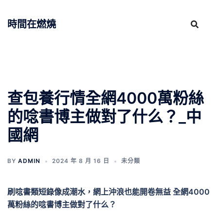
跳
至
時間在燃燒
主
要
內
容
查包養行情全網4000萬粉絲
的唸書博主做對了什么？_中
國網
BY
ADMIN
2024 年 8 月 16 日
未分類
刷唸書類短錄像成潮水，網上沖浪也能開卷無益 全網4000
萬粉絲的唸書博主做對了什么？