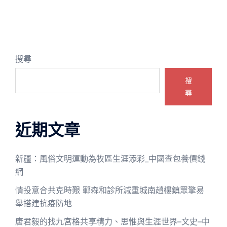
搜尋
搜
尋
近期文章
新疆：風俗文明運動為牧區生涯添彩_中國查包養價錢
網
情投意合共克時艱 鄆森和診所減重城南趙樓鎮眾擎易
舉搭建抗疫防地
唐君毅的找九宮格共享精力、思惟與生涯世界–文史–中