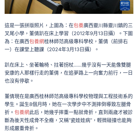
這是一張拼版照片，上圖為：在
包養
廣西靈川縣靈川鎮的三
叉尾小學，董倩趴在床上學習（2012年9月13日攝）。下圖
為：在廣西
包養網
桂林師范高級專科學校，董倩（前排右
一）在課堂上聽課（2024年3月13日攝）。
趴在床上、坐著輪椅、拄著拐杖……幾乎沒有一天能像雙腿
安康的人那樣行走的董倩，在追夢路上一向奮力前行，一日
也沒有停歇。
董倩現在是廣西桂林師范高級專科學校物理與工程技術系的
學生。誕生8個月時，她在一次學步中不測摔倒導致左腿骨
折。
包養網
此后，她幾乎摔重一點就骨折，直到兩歲才被診
斷為後天性成骨不全癥，又稱“瓷娃娃病”，輕微碰撞也能夠
形成嚴重骨折。