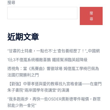
搜尋
搜
尋
近期文章
“甘肅的土特產，一點也不‘土’查包養經歷了！”_中國網
1比3不億嵐系統櫃敵喜鵲 鐵錘幫瀕臨英超降級
透視角：當《馬賽曲》響徹球場 姆億嵐工學椅巴佩為
法國打開勝利之門
【劉強】中華孝道與愛的教導找九宮格會議——在廈門
朱子書院“兩岸國學年夜講堂”的演講
“我多跑兩步，再快一些OSDER奧斯德零件報價，群眾
就能少熱一會兒”