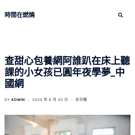
跳
至
時間在燃燒
主
要
內
容
查甜心包養網阿誰趴在床上聽
課的小女孩已圓年夜學夢_中
國網
BY
ADMIN
2024 年 8 月 20 日
未分類