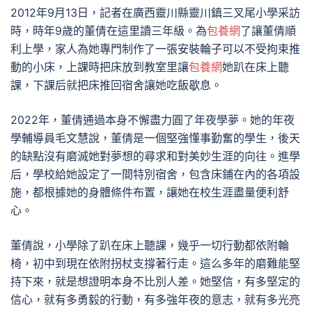
2012年9月13日，記者在廣西靈川縣靈川鎮三叉尾小學采訪
時，時年9歲的董倩在這里讀三年級。為
包養網
了讓董倩順
利上學，家人為她專門制作了一張安裝輪子可以不受拘束推
動的小床，上課時把床放到教室里讓
包養網
她趴在床上聽
課，下課后就把床推回宿舍讓她吃飯歇息。
2022年，董倩通過本身不懈盡力圓了年夜學夢。她的年夜
學輔導員毛文慧說，董倩是一個堅強懂事勤奮的學生，後天
的缺點沒有磨滅她對夢想的尋求和對美妙生涯的向往。進學
后，學校給她設定了一間特別宿舍，包含床鋪在內的各項設
施，都根據她的身體條件布置，讓她在校生涯盡量便利舒
心。
董倩說，小學除了趴在床上聽課，幾乎一切行動都依附輪
椅，初中到現在依附拐杖支撐著行走。這么多年的磨難能堅
持下來，就是想證明本身不比別人差。她堅信，有多堅定的
信心，就有多勇毅的行動，有多強年夜的意志，就有多光亮