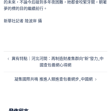
的未來，不論今后碰到多年夜困難，她都會咬緊牙關，朝著
夢的標的目的繼續前行。
新華社記者 陸波岸 攝
文
冀有特點｜河北河間：再制造財產集群向“新”發力_中
章
國查包養網心得網
導
覽
凝集國際共鳴 推進人類進查包養網步_中國網