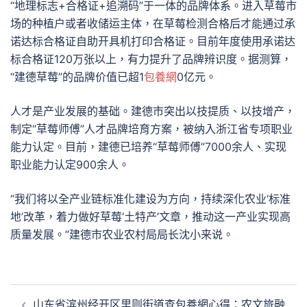
“地理标志+合格证+追溯码”于一体的品牌体系。进入草莓市
场的种植户或者收储运主体，在草莓检测合格后才能通过承
诺达标合格证自助开具机打印合格证。目前年度使用承诺达
标合格证120万张以上，有力提升了品牌辨识度。据测算，
“建德草莓”的品牌价值已超1
包養網
0亿元。
人才是产业发展的基础。建德市突出以技提质、以技增产，
制定“草莓师傅”人才品牌培育方案，被纳入浙江省专项职业
能力认定。目前，建德已培养“草莓师傅”7000余人、实现
职业能力认定900余人。
“我们将以全产业链标准化建设为方向，持续深化农业‘标准
地’改革，着力做好草莓‘土特产’文章，推动这一产业实现高
质量发展。”建德市农业农村局局长沈小来说。
文
山东省滨州经开区里则街道查包養網心得：农文旅融