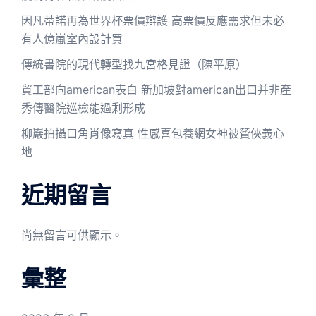
因凡蒂諾再為世界杯票價辯護 高票價反應需求但未必
有人億嵐室內設計買
傳統書院的現代轉型找九宮格見證（陳平原）
貿工部向american表白 新加坡對american出口并非產
秀傳醫院巡檢能過剩形成
柳巖拍攝口角肖像寫真 性感喜包養網女神被贊俠義心
地
近期留言
尚無留言可供顯示。
彙整