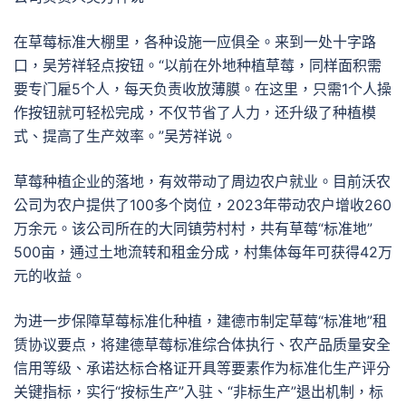
在草莓标准大棚里，各种设施一应俱全。来到一处十字路
口，吴芳祥轻点按钮。“以前在外地种植草莓，同样面积需
要专门雇5个人，每天负责收放薄膜。在这里，只需1个人操
作按钮就可轻松完成，不仅节省了人力，还升级了种植模
式、提高了生产效率。”吴芳祥说。
草莓种植企业的落地，有效带动了周边农户就业。目前沃农
公司为农户提供了100多个岗位，2023年带动农户增收260
万余元。该公司所在的大同镇劳村村，共有草莓“标准地”
500亩，通过土地流转和租金分成，村集体每年可获得42万
元的收益。
为进一步保障草莓标准化种植，建德市制定草莓“标准地”租
赁协议要点，将建德草莓标准综合体执行、农产品质量安全
信用等级、承诺达标合格证开具等要素作为标准化生产评分
关键指标，实行“按标生产”入驻、“非标生产”退出机制，标