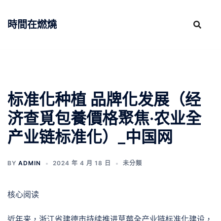
跳
至
時間在燃燒
主
要
內
容
标准化种植 品牌化发展（经
济查覓包養價格聚焦·农业全
产业链标准化）_中国网
BY
ADMIN
2024 年 4 月 18 日
未分類
核心阅读
近年来，浙江省建德市持续推进草莓全产业链标准化建设，