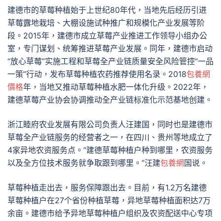
建德市的草莓种植始于上世纪80年代，当地先后经历引进
草莓露地栽培、大棚设施试种推广和规模化产业发展等阶
段。2015年，建德市成立草莓产业推进工作领导小组办公
室，专门谋划、统筹推进草莓产业发展。同年，建德市启动
“放心草莓”实施工程和草莓全产业链质量安全风险管控“一品
一策”行动，发布草莓种植农药推荐使用名录。2018
包養網
價格
年，当地又推动草莓种植水肥一体化升级。2022年，
建德草莓产业协会协调推动全产业链标准化示范基地创建。
浙江睦府农业发展有限公司负责人汪建国，同时也是建德市
草莓全产业链服务的经营者之一，在四川、贵州等地成立了
4家异地农资服务点。“建德草莓种植户种到哪里，农资服务
以及全方位技术服务就争取跟到哪里。”汪建
包養網
国说。
草莓种植走出去，服务保障跟出去。目前，有1.2万名建德
草莓种植户在27个省份种植草莓，异地草莓种植面积达7万
余亩。建德市给予异地草莓种植户组织及农资配送中心专项