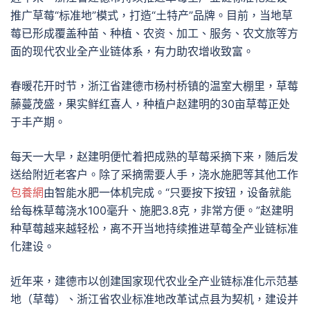
推广草莓“标准地”模式，打造“土特产”品牌。目前，当地草
莓已形成覆盖种苗、种植、农资、加工、服务、农文旅等方
面的现代农业全产业链体系，有力助农增收致富。
春暖花开时节，浙江省建德市杨村桥镇的温室大棚里，草莓
藤蔓茂盛，果实鲜红喜人，种植户赵建明的30亩草莓正处
于丰产期。
每天一大早，赵建明便忙着把成熟的草莓采摘下来，随后发
送给附近老客户。除了采摘需要人手，浇水施肥等其他工作
包養網
由智能水肥一体机完成。“只要按下按钮，设备就能
给每株草莓浇水100毫升、施肥3.8克，非常方便。”赵建明
种草莓越来越轻松，离不开当地持续推进草莓全产业链标准
化建设。
近年来，建德市以创建国家现代农业全产业链标准化示范基
地（草莓）、浙江省农业标准地改革试点县为契机，建设并