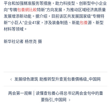
平台和加强精准服务等措施，助力科技型、创新型中小企业
向“专精
包養網比較
特新”方向发展，为推动区域经济高质量
发展增添新动能。据介绍，目前该区共发展国家级“专精特
新”“小巨人”企业41家，涉及装备制造、新能
包養
源、新型
材料等领域。
新华社记者 杨世尧 摄
文
发展绿色建筑 助推转型升查覓包養價格级_中国网
章
導
两会第一观察 | 读懂查包養心得总书记两会金句中的重
覽
要指引_中国网