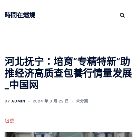
跳
至
時間在燃燒
主
要
內
容
河北抚宁：培育“专精特新”助
推经济高质查包養行情量发展
_中国网
BY
ADMIN
2024 年 3 月 22 日
未分類
包養