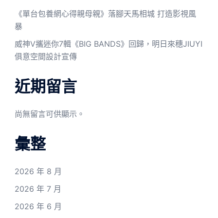
《單台包養網心得親母親》落腳天馬相城 打造影視風
暴
威神V攜迷你7輯《BIG BANDS》回歸，明日來穗JIUYI
俱意空間設計宣傳
近期留言
尚無留言可供顯示。
彙整
2026 年 8 月
2026 年 7 月
2026 年 6 月