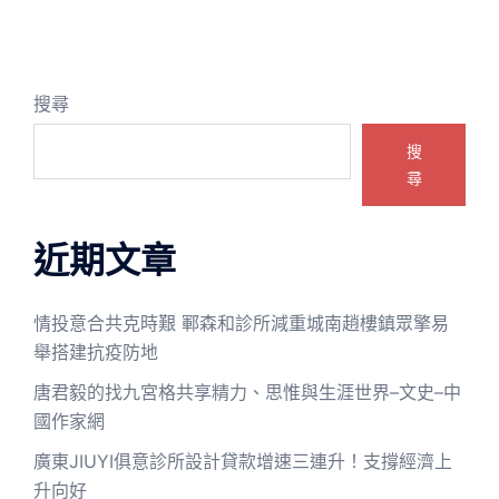
搜尋
搜
尋
近期文章
情投意合共克時艱 鄆森和診所減重城南趙樓鎮眾擎易
舉搭建抗疫防地
唐君毅的找九宮格共享精力、思惟與生涯世界–文史–中
國作家網
廣東JIUYI俱意診所設計貸款增速三連升！支撐經濟上
升向好