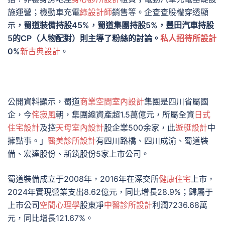
施運營；機動車充電
綠設計師
銷售等。企查查股權穿透顯
示
，蜀道裝備持股45%，蜀道集團持股5%，豐田汽車持股
5的CP（人物配對）則主導了粉絲的討論。
私人招待所設計
0%
新古典設計
。
公開資料顯示，蜀道
商業空間室內設計
集團是四川省屬國
企，今
侘寂風
朝，集團總資產超1.5萬億元，所屬全資
日式
住宅設計
及控
天母室內設計
股企業500余家，此
遊艇設計
中
擁點事。」
醫美診所設計
有四川路橋、四川成渝、蜀道裝
備、宏達股份、新筑股份5家上市公司。
蜀道裝備成立于2008年，2016年在深交所
健康住宅
上市，
2024年實現營業支出8.62億元，同比增長28.9%；歸屬于
上市公司
空間心理學
股東凈
中醫診所設計
利潤7236.68萬
元，同比增長121.67%。