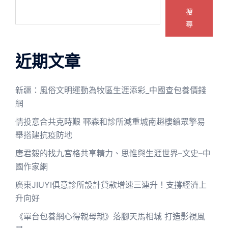
搜
尋
近期文章
新疆：風俗文明運動為牧區生涯添彩_中國查包養價錢
網
情投意合共克時艱 鄆森和診所減重城南趙樓鎮眾擎易
舉搭建抗疫防地
唐君毅的找九宮格共享精力、思惟與生涯世界–文史–中
國作家網
廣東JIUYI俱意診所設計貸款增速三連升！支撐經濟上
升向好
《單台包養網心得親母親》落腳天馬相城 打造影視風