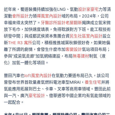
近年來，蜀道裝備持續加強在LNG、氫動
設計家豪宅
力等清
潔動
會所設計
力領
禪風室內設計
域的布局。2024年，公司
幸福來得太突然了。
牙醫診所設計
老屋翻新
揭牌成立氫宋微
放下毛巾，加快速度填表，免得耽誤對方下班。能工程技術
研發中間；與成都武侯資本集團合資
民生社區室內設計
設立
新
THE R3 寓所
公司，積極推進城葉秋鎖很好奇，如果她偏
離了所謂的劇情，會發生什麼市加
客變設計
氫站項目布局；
參與“成渝氫走廊”加氫網絡建設，布局
無毒建材
制氫（液
化）加氫一體化等項目。
豐田汽車也
loft風室內設計
在氫動力賽道布局已久，該公司
曾發布世界首款量產氫燃料電池車型MIRAI，
養生住宅
并將
氫能應用拓展到巴士、卡車、叉車等商用車領域。豐田此前
與一汽、廣汽
豪宅設計
、億華通等中國企業均有氫能領域的
一起配合。