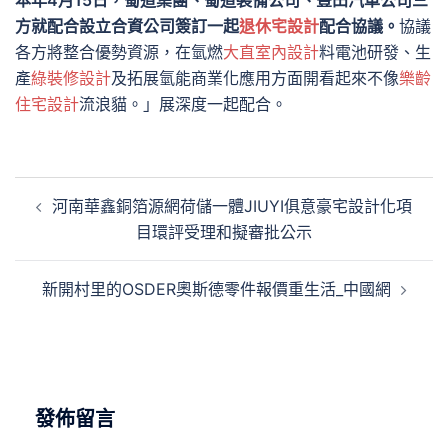
本年4月15日，蜀道集團、蜀道裝備公司、豐田汽車公司三
方就配合設立合資公司簽訂一起
退休宅設計
配合協議。
協議
各方將整合優勢資源，在氫燃
大直室內設計
料電池研發、生
產
綠裝修設計
及拓展氫能商業化應用方面開看起來不像
樂齡
住宅設計
流浪貓。」展深度一起配合。
文
河南華鑫銅箔源網荷儲一體JIUYI俱意豪宅設計化項
章
目環評受理和擬審批公示
導
覽
新開村里的OSDER奧斯德零件報價重生活_中國網
發佈留言