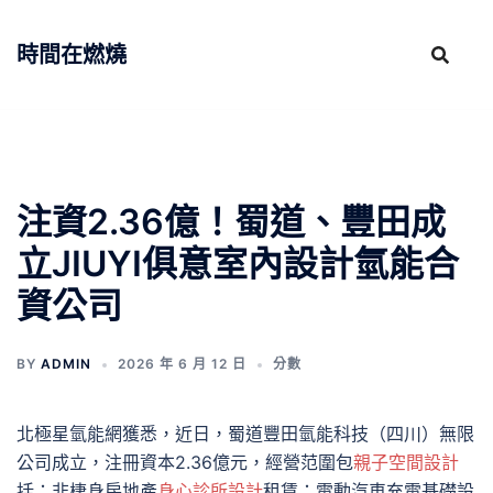
跳
至
時間在燃燒
主
要
內
容
注資2.36億！蜀道、豐田成
立JIUYI俱意室內設計氫能合
資公司
BY
ADMIN
2026 年 6 月 12 日
分數
北極星氫能網獲悉，近日，蜀道豐田氫能科技（四川）無限
公司成立，注冊資本2.36億元，經營范圍包
親子空間設計
括：非棲身房地產
身心診所設計
租賃；電動汽車充電基礎設