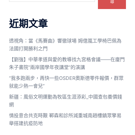
尋
近期文章
透視角：當《馬賽曲》響徹球場 姆億嵐工學椅巴佩為
法國打開勝利之門
【劉強】中華孝道與愛的教導找九宮格會議——在廈門
朱子書院“兩岸國學年夜講堂”的演講
“我多跑兩步，再快一些OSDER奧斯德零件報價，群眾
就能少熱一會兒”
新疆：風俗文明運動為牧區生涯添彩_中國查包養價錢
網
情投意合共克時艱 鄆森和診所減重城南趙樓鎮眾擎易
舉搭建抗疫防地