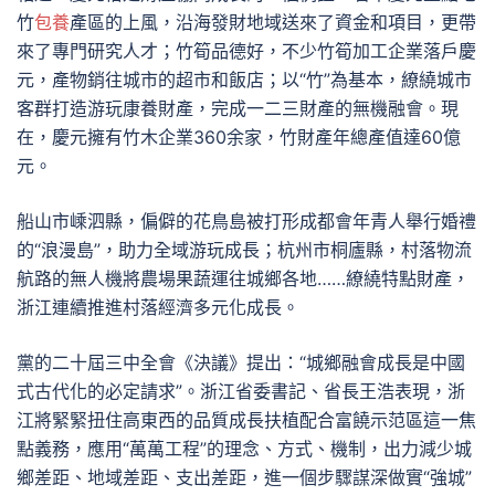
竹
包養
產區的上風，沿海發財地域送來了資金和項目，更帶
來了專門研究人才；竹筍品德好，不少竹筍加工企業落戶慶
元，產物銷往城市的超市和飯店；以“竹”為基本，繚繞城市
客群打造游玩康養財產，完成一二三財產的無機融會。現
在，慶元擁有竹木企業360余家，竹財產年總產值達60億
元。
船山市嵊泗縣，偏僻的花鳥島被打形成都會年青人舉行婚禮
的“浪漫島”，助力全域游玩成長；杭州市桐廬縣，村落物流
航路的無人機將農場果蔬運往城鄉各地……繚繞特點財產，
浙江連續推進村落經濟多元化成長。
黨的二十屆三中全會《決議》提出：“城鄉融會成長是中國
式古代化的必定請求”。浙江省委書記、省長王浩表現，浙
江將緊緊扭住高東西的品質成長扶植配合富饒示范區這一焦
點義務，應用“萬萬工程”的理念、方式、機制，出力減少城
鄉差距、地域差距、支出差距，進一個步驟謀深做實“強城”