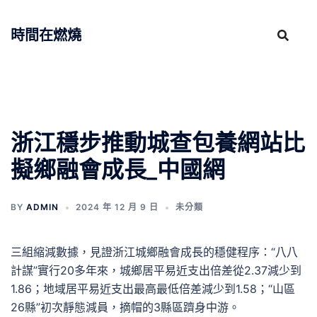
跳
至
時間在燃燒
主
要
內
容
浙江穩步推動城查包養網站比
擬鄉融會成長_中國網
BY
ADMIN
2024 年 12 月 9 日
未分類
三組縮減數據，見證浙江城鄉融會成長的穩健程序：“八八
計謀”實行20多年來，城鄉居平易近支出倍差從2.37減少到
1.86；地域居平易近支出最高最低倍差減少到1.58；“山區
26縣”初次靜態減員，摘帽的3縣區躋身中游。