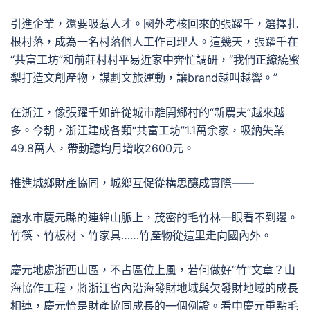
引進企業，還要吸惹人才。國外考核回來的張躍千，選擇扎
根村落，成為一名村落個人工作司理人。這幾天，張躍千在
“共富工坊”和前莊村村平易近家中奔忙調研，“我們正繚繞蜜
梨打造文創產物，謀劃文旅運動，讓brand越叫越響。”
在浙江，像張躍千如許從城市離開鄉村的“新農夫”越來越
多。今朝，浙江建成各類“共富工坊”1.1萬余家，吸納失業
49.8萬人，帶動聽均月增收2600元。
推進城鄉財產協同，城鄉互促從構思釀成實際——
麗水市慶元縣的連綿山脈上，茂密的毛竹林一眼看不到邊。
竹筷、竹板材、竹家具……竹產物從這里走向國內外。
慶元地處浙西山區，不占區位上風，若何做好“竹”文章？山
海協作工程，將浙江省內沿海發財地域與欠發財地域的成長
相連，慶元恰是財產協同成長的一個例證。看中慶元重點毛