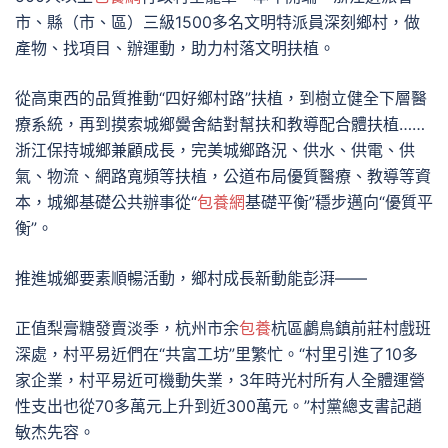
市、縣（市、區）三級1500多名文明特派員深刻鄉村，做
產物、找項目、辦運動，助力村落文明扶植。
從高東西的品質推動“四好鄉村路”扶植，到樹立健全下層醫
療系統，再到摸索城鄉黌舍結對幫扶和教導配合體扶植……
浙江保持城鄉兼顧成長，完美城鄉路況、供水、供電、供
氣、物流、網路寬頻等扶植，公道布局優質醫療、教導等資
本，城鄉基礎公共辦事從“
包養網
基礎平衡”穩步邁向“優質平
衡”。
推進城鄉要素順暢活動，鄉村成長新動能彭湃——
正值梨膏糖發賣淡季，杭州市余
包養
杭區鸕鳥鎮前莊村戲班
深處，村平易近們在“共富工坊”里繁忙。“村里引進了10多
家企業，村平易近可機動失業，3年時光村所有人全體運營
性支出也從70多萬元上升到近300萬元。”村黨總支書記趙
敏杰先容。