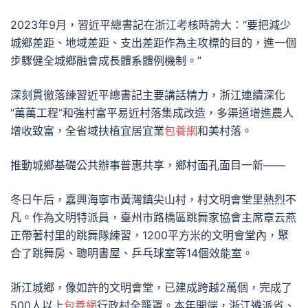
2023年9月，習近平總書記在浙江考核時誇大：“要把減少
城鄉差距、地域差距、支出差距作為主攻標的目的，進一個
步驟健全城鄉融會成長體系體例機制。”
深刻貫徹落練習近平總書記主要講話精力，浙江連續深化
“萬萬工程”和強村富平易近村落集成改造，多渠道增進農人
增收致富，全省域扶植宜居宜業
包養網
和美村落。
推動城鄉基礎公共辦事普惠共享，鄉村面孔面目一新——
冬日午后，嘉興海寧市黃灣鎮尖山村，村文明會堂里熱烈不
凡。作為文明特派員，臺州市路橋區跳舞家協會主席章云燕
正帶著村里的跳舞隊練習，1200平方米的文明會堂內，聚
合了跳舞房、聰明書屋、乒乓球室等14個效能室。
浙江城鄉，像如許的文明會堂，已建成跨越2萬個，完成了
500人以上
包養網
行政村全籠罩。本年開端，浙江遴派省、