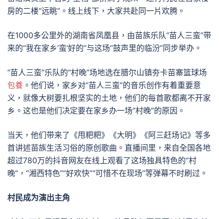
房的二楼“远眺”。线上线下，大家共赴同一片欢腾。
在1000多公里外的湖南省凤凰县，由苗族乐队“苗人三蛮”带
来的“我在家乡‘蛮’好的”与这场“鼓声里的临汾”同步举办。
“苗人三蛮”乐队的“村晚”场地选在腊尔山镇夯卡苗寨篮球场
包養
。他们说，家乡对“苗人三蛮”的音乐创作有着重要意
义，就像大树要扎根坚实的土地，他们的每首歌都离不开家
乡。这也是他们决定要在家乡办一场“村晚”的原因。
当天，他们带来了《甩粑粑》《大明》《阿三赶场记》等多
首讲述苗族生活习俗的原创歌曲。直播间里，来自全国各地
超过780万的抖音网友在线上观看了这场独具特色的“村
晚”，“湘西特色”“好欢快”“可惜不在现场”等弹幕不时刷过。
村民成为演出主角