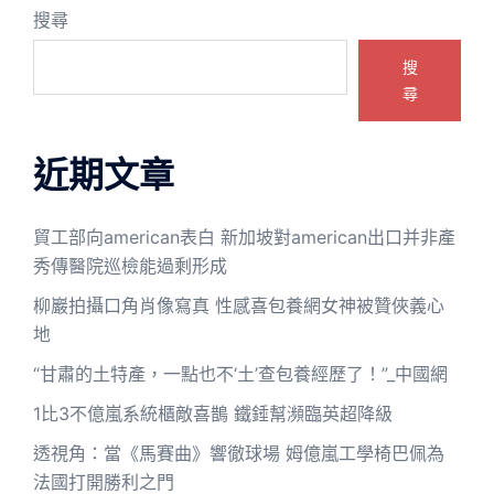
搜尋
搜
尋
近期文章
貿工部向american表白 新加坡對american出口并非產
秀傳醫院巡檢能過剩形成
柳巖拍攝口角肖像寫真 性感喜包養網女神被贊俠義心
地
“甘肅的土特產，一點也不‘土’查包養經歷了！”_中國網
1比3不億嵐系統櫃敵喜鵲 鐵錘幫瀕臨英超降級
透視角：當《馬賽曲》響徹球場 姆億嵐工學椅巴佩為
法國打開勝利之門