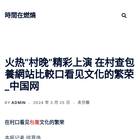
跳
至
時間在燃燒
主
要
內
容
火热“村晚”精彩上演 在村查包
養網站比較口看见文化的繁荣
_中国网
BY
ADMIN
2024 年 3 月 25 日
未分類
在村口看见
包養
文化的繁荣
本报记者 徐嘉伟