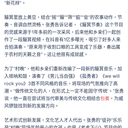
“新花样”。
簸箕里放上黄豆，结合“摇”“簸”“筛”“掂”“垒”的农事动作，节
奏、音调自然流畅。张勇告诉记者，《簸箕节奏》这个节目
的灵感来源于1年多前的一次采风，后来他和乡亲们一起创
作了一段簸箕视频，在抖音有1亿多曝光，吸引了好多人来
合拍演奏，“原来用于收割口粮的工具变成了乐器，奏出属
于农村的天籁之音”，这让他很有成就感。
为了“村晚”，他和乡亲们重新改编了一段新的簸箕音乐，加
入唢呐和鼓，演奏了《男儿当自强》《孤勇者》《we will
rock you》3首不同风格的音乐，将现场的气氛推向了高
潮。“做传统文化的人，在形式上一定不能固守‘传统’。”张勇
说，他一直在尝试将当代审美与传统文化相结合
包養
，为威
风锣鼓找到新的发展方向。
艺术形式创新发展，文化艺人才人代出。张勇的“徒孙”乐乐
是“村晚”现场年龄最小的女孩，也是《老虎下山》节目中的