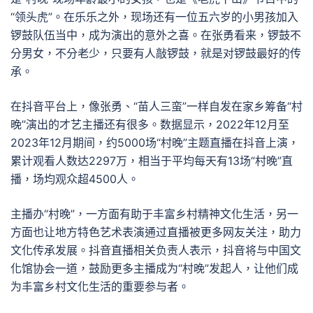
“领头虎”。在乐乐之外，现场还有一位五六岁的小男孩加入
锣鼓队伍当中，成为演出的意外之喜。在张勇看来，锣鼓不
分男女，不分老少，只要有人敲锣鼓，就是对锣鼓最好的传
承。
在抖音平台上，像张勇、“苗人三蛮”一样自发在家乡筹备“村
晚”演出的才艺主播还有很多。数据显示，2022年12月至
2023年12月期间，约5000场“村晚”主题直播在抖音上演，
累计观看人数达2297万，相当于平均每天有13场“村晚”直
播，场均观众超4500人。
主播办“村晚”，一方面有助于丰富乡村精神文化生活，另一
方面也让地方特色艺术表演通过直播被更多网友关注，助力
文化传承发展。抖音直播相关负责人表示，抖音将与中国文
化馆协会一道，鼓励更多主播成为“村晚”发起人，让他们成
为丰富乡村文化生活的重要参与者。