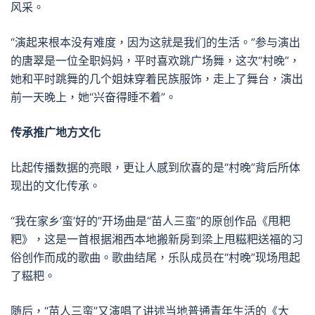
风采。
“演起来根本没有难度，因为这就是我们的生活。”参与演出
的唐翠是一位全职妈妈，平时喜欢跳广场舞，这次“村晚”，
她和平时跳舞的几个姐妹穿着民族服饰，走上了舞台，演出
前一天晚上，她“兴奋得睡不着”。
传承推广地方文化
比起传播数据的亮眼，更让人感到欣喜的是“村晚”背后所体
现出的文化传承。
“我在家乡‘蛮’好的”开场曲是“苗人三蛮”的原创作品《甩粑
粑》，这是一首根据湘西本地搬新房到梁上甩糍粑送福的习
俗创作而成的歌曲。歌曲结尾，乐队成员在“村晚”现场甩起
了糍粑。
随后，“苗人三蛮”又演唱了讲述当地普通青年生活的《大