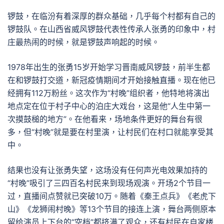
锣鼓，在临汾有着深厚的群众基础，几乎每个村都有自己的
锣鼓队。在山西省威风锣鼓代表性传承人张勇的印象中，村
庄最热闹的时候，就是锣鼓声响起的时候。
1978年出生的张勇15岁开始学习晋南威风锣鼓，前半生都
在和锣鼓打交道，新冠疫情期间才开始接触直播。现在他已
经拥有112万粉丝。这次作为“村晚”组织者，他特地将演出
地点定在位于村子中心的泊庄大戏台，这是他“人生中第一
次摸鼓槌的地方”。在他看来，场地条件更好的舞台有很
多，但“村晚”就是要在村里演，让村民们在村口就能享受其
中。
结果也没有让张勇失望，这场没有任何声光电效果加持的
“村晚”吸引了三四百名村民来到现场观演。开场2个节目一
过，直播间点赞就已突破10万。随着《秦王点兵》《老虎下
山》《龙狮闹村晚》等13个节目的接连上演，舞台两侧原本
留给演员上下台的“空档”都挤满了观众，还有村民在自家楼