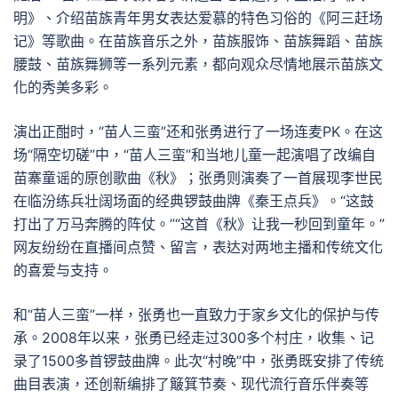
明》、介绍苗族青年男女表达爱慕的特色习俗的《阿三赶场
记》等歌曲。在苗族音乐之外，苗族服饰、苗族舞蹈、苗族
腰鼓、苗族舞狮等一系列元素，都向观众尽情地展示苗族文
化的秀美多彩。
演出正酣时，“苗人三蛮”还和张勇进行了一场连麦PK。在这
场“隔空切磋”中，“苗人三蛮”和当地儿童一起演唱了改编自
苗寨童谣的原创歌曲《秋》；张勇则演奏了一首展现李世民
在临汾练兵壮阔场面的经典锣鼓曲牌《秦王点兵》。“这鼓
打出了万马奔腾的阵仗。”“这首《秋》让我一秒回到童年。”
网友纷纷在直播间点赞、留言，表达对两地主播和传统文化
的喜爱与支持。
和“苗人三蛮”一样，张勇也一直致力于家乡文化的保护与传
承。2008年以来，张勇已经走过300多个村庄，收集、记
录了1500多首锣鼓曲牌。此次“村晚”中，张勇既安排了传统
曲目表演，还创新编排了簸箕节奏、现代流行音乐伴奏等