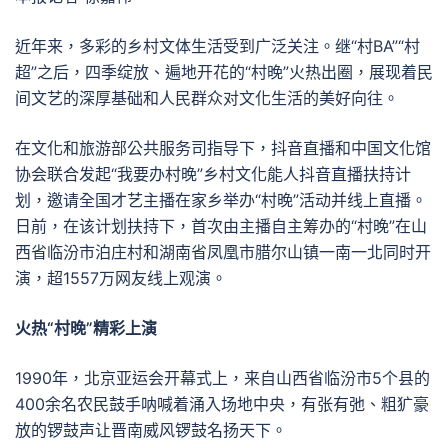
近年来，多彩的乡村文体生活受到广泛关注。继“村BA”“村
超”之后，四季绽放、遍地开花的“村晚”火热出圈，展现着民
间文艺的深厚基础和人民群众对文化生活的美好向往。
在文化和旅游部公共服务司指导下，抖音直播和中国文化馆
协会联合发起“我要办村晚”乡村文化能人抖音直播扶持计
划，邀请全国才艺主播在家乡举办“村晚”活动并线上直播。
日前，在该计划扶持下，首次由主播自主筹办的“村晚”在山
西省临汾市泊庄村和湖南省凤凰市腊尔山镇一南一北同时开
演，超1557万网友线上观演。
火热“村晚”精彩上演
1990年，北京亚运会开幕式上，来自山西省临汾市5个县的
400余名农民鼓手呐喊着涌入场地中央，有张有弛、粗犷豪
放的锣鼓声让晋南威风锣鼓名扬天下。