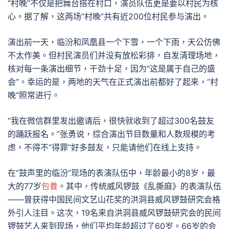
“村晚”不仅是把舞台搭在村口，演员队伍更是要以村民为核
心。据了解，这两场“村晚”共有近200位村民参与演出。
演出前一天，临汾和凤凰县一个下雪，一个下雨，天公仿佛
不太作美。但村民演员们并没有放松彩排，自发清理场地，
核对每一条演出细节，干劲十足，因为“这是属于自己的盛
会”。幸运的是，两地的天气在正式演出前都好了起来，“村
晚”照常进行。
“我在微信群里发出邀请后，很快就收到了超过300名鼓友
的踊跃报名。”张勇说，综合演出节目数量和人数规模的考
虑，不得不“得罪”好多鼓友，只能请他们在线上支持。
在“鼓声里的临汾”现场的表演队伍中，年龄最小的8岁，最
大的77岁
包養
。其中，传统威风锣鼓《乱撕麻》的表演队伍
——曾获得中国民间文艺山花奖的洪洞县威风锣鼓研究会格
外引人注目。这次，19名来自洪洞县威风锣鼓研究会的民间
锣鼓艺人来到现场，他们平均年龄超过了60岁。66岁的会