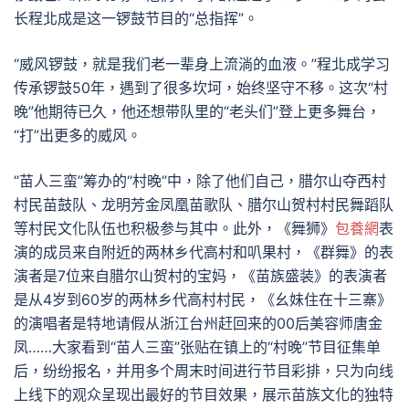
长程北成是这一锣鼓节目的“总指挥”。
“威风锣鼓，就是我们老一辈身上流淌的血液。”程北成学习
传承锣鼓50年，遇到了很多坎坷，始终坚守不移。这次“村
晚”他期待已久，他还想带队里的“老头们”登上更多舞台，
“打”出更多的威风。
“苗人三蛮”筹办的“村晚”中，除了他们自己，腊尔山夺西村
村民苗鼓队、龙明芳金凤凰苗歌队、腊尔山贺村村民舞蹈队
等村民文化队伍也积极参与其中。此外，《舞狮》
包養網
表
演的成员来自附近的两林乡代高村和叭果村，《群舞》的表
演者是7位来自腊尔山贺村的宝妈，《苗族盛装》的表演者
是从4岁到60岁的两林乡代高村村民，《幺妹住在十三寨》
的演唱者是特地请假从浙江台州赶回来的00后美容师唐金
凤……大家看到“苗人三蛮”张贴在镇上的“村晚”节目征集单
后，纷纷报名，并用多个周末时间进行节目彩排，只为向线
上线下的观众呈现出最好的节目效果，展示苗族文化的独特