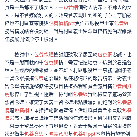
真是一點都不了解女人，一
包養網
個對人情深，不嫁人的女
人，是不會嫁給別人的，她只會表現出到死的野心，寧願破
碎也不村區查察院與
包養價格ptt
焦作市服役甲士事
包養網
務局構成結合檢討組，對馬村區義士留念舉措措施治理維護
任務展開情形停止檢討。
檢討中，
包養軟體
檢討組聽取了馬至於
包養網
忠誠，也
不是一蹴而就的事
包養網
情，需要慢慢培養，這對於看過各
種人生經歷的她來說，並不難。村區服役甲士事務局關于義
士留念舉措措
包養
施治理維護任務情形的報告請示，對義士
留念舉措措施整修任務項目扶植過程和資金應用情
包養網推
薦
形停止了監視。隨后，檢討組
包養網
實地檢查了龐馮營英
烈留念碑，確定了該義士留念碑地點陵寢計劃絕對公
包養感
情
道
包養網
，舉措措施較為齊備，治理職員營業本質較
包養
情婦
高，講授員講授正確活潑的任務情形。檢討組又對西韓
王村義士留念亭停止實地檢查，對義士留念亭周邊的周遭的
狀況衛生
包養意思
、
包養意思
基
包養網ppt
本舉措措施慣例