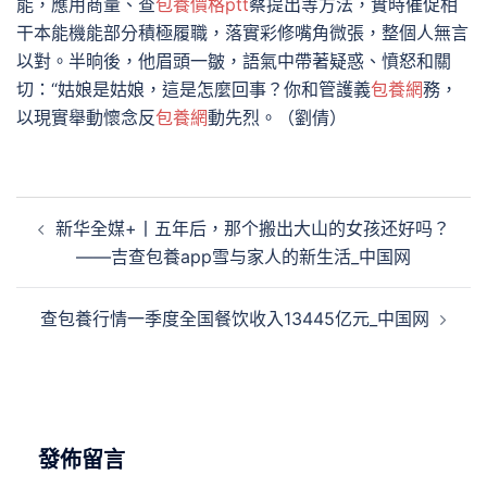
能，應用商量、查
包養價格ptt
察提出等方法，實時催促相
干本能機能部分積極履職，落實彩修嘴角微張，整個人無言
以對。半晌後，他眉頭一皺，語氣中帶著疑惑、憤怒和關
切：“姑娘是姑娘，這是怎麼回事？你和管護義
包養網
務，
以現實舉動懷念反
包養網
動先烈。（劉倩）
文
新华全媒+丨五年后，那个搬出大山的女孩还好吗？
章
——吉查包養app雪与家人的新生活_中国网
導
覽
查包養行情一季度全国餐饮收入13445亿元_中国网
發佈留言