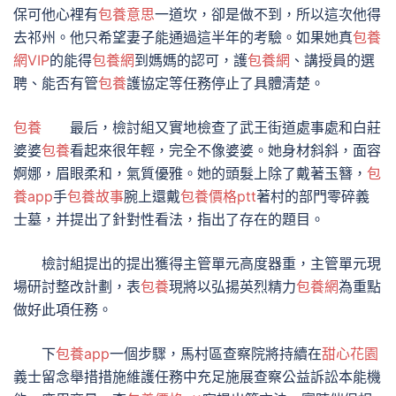
保可他心裡有
包養意思
一道坎，卻是做不到，所以這次他得
去祁州。他只希望妻子能通過這半年的考驗。如果她真
包養
網VIP
的能得
包養網
到媽媽的認可，護
包養網
、講授員的選
聘、能否有管
包養
護協定等任務停止了具體清楚。
包養
最后，檢討組又實地檢查了武王街道處事處和白莊
婆婆
包養
看起來很年輕，完全不像婆婆。她身材斜斜，面容
婀娜，眉眼柔和，氣質優雅。她的頭髮上除了戴著玉簪，
包
養app
手
包養故事
腕上還戴
包養價格ptt
著村的部門零碎義
士墓，并提出了針對性看法，指出了存在的題目。
檢討組提出的提出獲得主管單元高度器重，主管單元現
場研討整改計劃，表
包養
現將以弘揚英烈精力
包養網
為重點
做好此項任務。
下
包養app
一個步驟，馬村區查察院將持續在
甜心花園
義士留念舉措措施維護任務中充足施展查察公益訴訟本能機