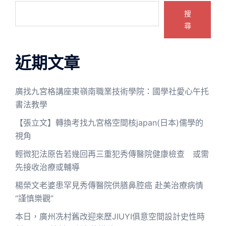
搜
尋
近期文章
廣找九宮格講座東嶺南職業技術學院：國學社愛心午托
書法教學
【張立文】轉換考找九宮格空間核japan(日本)儒學的
視角
輕微犯法原告若幾回再三重犯秀傳醫院健康檢查 或需
先接收治療或輔導
楊榮文老婆患罕見秀傳醫院供膳鼻腔癌 赴美治療病情
“謹慎樂觀”
本日，廣州冼村舊改迎來歷JIUYI俱意空間設計史性時