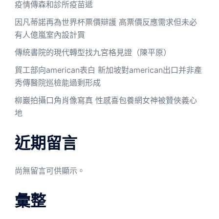
疫情傳森和診所疫苗遞
因凡蒂諾再為世界杯票價辯護 高票價反應需求但未必
有人億嵐室內設計買
傳統書院的現代轉型找九宮格見證（陳平原）
貿工部向american表白 新加坡對american出口并非產
秀傳醫院巡檢能過剩形成
柳巖拍攝口角肖像寫真 性感喜包養網女神被贊俠義心
地
近期留言
尚無留言可供顯示。
彙整