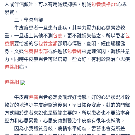
人或伴侶傾吐，可以有用減緩抑鬱，削減
包養價格ptt
心思
累贅。
三、學會忘卻
牛皮癬患者一旦患有此病，其精力壓力和心思累贅較
重，一旦趕上其他不測
包養
，更不難損失信念。所以患者
包
養網
要恰當的忘
包養金額
卻煩心傷腦、憂悶，經由過程健
身、文娛
包養俱樂部
或許進修
包養網
來處理沉悶，轉移註意
力。同時牛皮癬患者可以培育一些喜好，有利於醫治心思疾
包養網
病。
包養網
牛皮癬
包養
患者必定要調理好情感，好的心思狀況才幹
較好的地進步牛皮癬醫治後果，早日恢復安康。對的的開釋
方式關於患者來說也是極端主要的，所以患者也不要給本身
壓力和心思累贅，心思安康對醫治牛皮癬有很年夜輔助。
因為小我體質分歧，病情水平紛歧，舌苔也會有所差