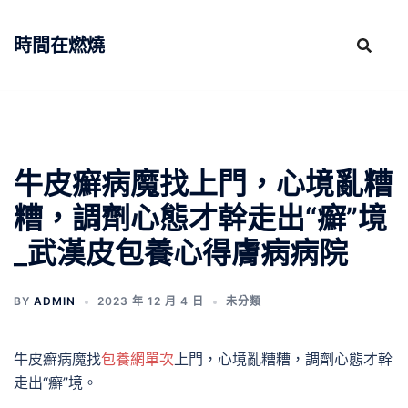
跳
至
時間在燃燒
主
要
內
容
牛皮癬病魔找上門，心境亂糟
糟，調劑心態才幹走出“癬”境
_武漢皮包養心得膚病病院
BY
ADMIN
2023 年 12 月 4 日
未分類
牛皮癬病魔找
包養網單次
上門，心境亂糟糟，調劑心態才幹
走出“癬”境。