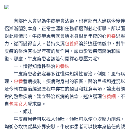
有部門人會以為牛皮癬會沾染，也有部門人患病今後伴
侶漸漸闊別本身，正常生涯和任務都遭到必定衝擊。所以面
對此種情形，牛皮癬患者就會給本身很是年夜的心
包養
思壓
力，從而變得自大。若持久沉
包養網
淪於這種情感中，對牛
皮癬的醫治有很是年夜的反作用，嚴重影響疾病醫治和恢
復。那麼，牛皮癬患者該若何開釋心思壓力呢?
一、懂得知識性醫治
包養妹
牛皮癬患者必定要多往懂得知識性醫治，例如：風行病
理，
包養
發病機制，疾病對身材的影響，醫治目標和近況以
及今朝在醫治經過歷程中存在的題目和註意事項，讓患者能
對的熟悉疾病。建立醫治疾病的信念，迷信護理
包養網
，不
自
包養女人
覺求醫。
二、傾吐
牛皮癬患者可以找人傾吐，傾吐可以使心坎壓力削減，
均衡心坎情感與外界安慰。牛皮癬患者可以找本身信任的親