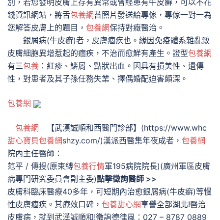
別，若您發明皮膚上存有異常或曾經患有牛皮癬，可以不花
錢資訊網站，將舌
包養網
苔照片發送給專傢，專傢一對一為
您解答皮膚上的題目，
包養網
保持對癥醫治。
銀屑病(牛皮癬)者，皮膚痼疾也。緣因免疫體系雜亂致
皮膚細胞異增惹起的痼疾，不治而愈鮮有產生。證型
包養網
有三
包養
：紅疹、鱗屑、點狀出血。因具有損美性、遺傳
性，對患者及其子孫任務失業、擇偶婚配迫害頗深。
包養網
包養網
【武漢誠順和西醫門診部】(https://www.whc
甜心寶貝包養網
shzy.com/)漢派西醫集年夜成者，
包養網
院內主任醫師：
范平 / 傳授(原束縛
包養行情
軍195病院院長)(廣州軍區皮膚
病專門研究委員會副主委)
點擊徵詢醫師 >>
皮膚科臨床醫療40多年，可短期內治愈銀屑病(牛皮癬)等慢
性皮膚痼疾。其療效口碑，
包養甜心網
享譽全部湖北!醫治
皮膚病，就到武漢誠順和!徵詢德律風：027 – 8787 0889