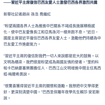
——習近平主席復信巴西友愛人士激發巴西各界激烈共識
新華社記者趙焱 孫浩 喬繼紅
“盼望兩國各界人士為推進中巴關系不竭成長施展積極感
化，使中巴友愛像長江和亞馬孫河一樣奔跑不息。”近日，
國度主席習近平復信巴西各界友愛人士，激勵他們持續為中
巴友愛工作進獻氣力。
“習近平主席的復信對我們一切人來說都是宏大的鼓舞。以
文明為橋梁，我們很是盼望成為兩國友情的使者。”里約科
帕卡巴納要塞樂團擔任人、巴西江山文明增進中間主任馬西
婭·梅爾希奧說。
“很驚喜獲得習近平主席的關懷和激勵。我想把中文學得更
好，更深刻清楚中國。”巴西圣保羅年夜學先生賴莎·安若斯
說。