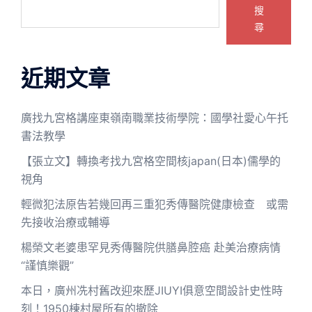
搜
尋
近期文章
廣找九宮格講座東嶺南職業技術學院：國學社愛心午托
書法教學
【張立文】轉換考找九宮格空間核japan(日本)儒學的
視角
輕微犯法原告若幾回再三重犯秀傳醫院健康檢查 或需
先接收治療或輔導
楊榮文老婆患罕見秀傳醫院供膳鼻腔癌 赴美治療病情
“謹慎樂觀”
本日，廣州冼村舊改迎來歷JIUYI俱意空間設計史性時
刻！1950棟村屋所有的撤除