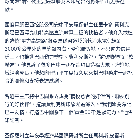
球南邊”兩年夜主要經濟體為人類配合的將來作出更多進
獻。
國度電網巴西控股公司安康平安環保部主任里卡多·費利克
斯是巴西漂亮山特高壓直流輸電工程的扶植者。他介入扶植
的這條“電力高速路”將亞馬孫河道域的乾淨水電保送到
2000多公里外的里約熱內盧、圣保羅等地，不只助力供電
穩固，也推進巴西動力轉型。費利克斯說，從“硬聯通”到“軟
聯通”，他見證了很多巴中一起配合項目造福大眾、增進地
域經濟成長，他想向習近平主席持久以來對巴中務虛一起配
合的關懷和支撐表達感謝。
習近平主席將中巴關系界說為“情投意合的好伴侶、聯袂前
行的好伙伴”，這讓費利克斯印象尤為深入。“我們愿為深化
巴中友情，打造巴中關系下一個‘黃金50年’進獻氣力。”他告
知記者。
圣保羅州立年夜學經濟與國際研討所主任馬科斯·皮雷斯