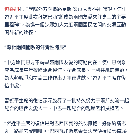
包養網
孔子學院外方院長路易斯·安東尼奧·保利諾說，信任
習近平主席此次拜訪巴西“將成為兩國友愛來往史上的主要
里程碑”，為進一個步驟加大力度兩國國民之間的交通互動
開辟新的途徑。
“深化兩國關系的汗青性時辰”
“中方愿同巴方不竭豐盛兩國友愛的時期內在，使中巴關系
成為成長中年夜國連合協作、配合成長、互利共贏的典范，
為人類戰爭和提高工作作出更年夜進獻。”習近平主席在復
信中說。
習近平主席的復信深深鼓舞了一批持久努力于兩邦交流一起
配合的巴西友愛人士、中巴一起配合的親歷者和扶植者。
“習近平主席的復信是對巴西國民的熱忱擁抱，好像約請老
友一路品茗或咖啡。”巴西瓦加斯基金會法學傳授埃萬德羅·