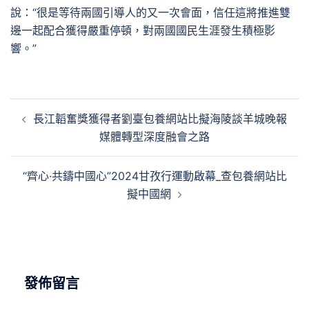
說：“很是等待兩國引導人的又一次會面，信任這將推進雙
邊一起配合獲得嚴重停頓，對兩國國民生涯發生積極影
響。”
文
長江韜奮獎獲得者劉臺包養網站比擬海陵談羊城晚報
章
媒體轉型深度融會之路
導
覽
“齊心·共鑄中國心”2024甘孜行運動啟幕_查包養網站比
擬中國網
發佈留言