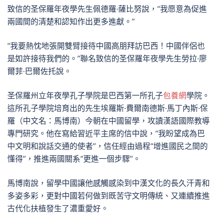
致信的圣保羅年夜學先生佩德羅·薩比努說，“我愿意為促進
兩國間的清楚和認知作出更多進獻。”
“我要熱忱地張開雙臂接待中國高朋拜訪巴西！中國伴侶也
是如許接待我們的。”聯名致信的圣保羅年夜學先生勞拉·廖
爾菲·巴爾佐托說。
圣保羅州立年夜學孔子學院是巴西第一所孔子
包養網
學院。
這所孔子學院培育出的先生埃羅斯·費爾南德斯·馬丁內斯·保
羅（中文名：馬博南）今朝在中國留學，攻讀漢語國際教導
專門研究。他在寫給習近平主席的信中說，“我盼望成為巴
中文明和說話交通的使者”，信任經由過程“增進國民之間的
懂得”，推進兩國關系“更進一個步驟”。
馬博南說，留學中國讓他感觸感染到中漢文化的長久汗青和
多姿多彩，更對中國若何做到既苦守文明傳統、又連續推進
古代化扶植發生了濃重愛好。