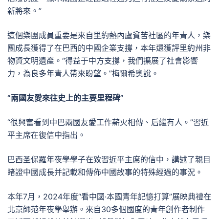
新將來。”
這個樂團成員重要是來自里約熱內盧貧苦社區的年青人，樂
團成長獲得了在巴西的中國企業支撐，本年還獲評里約州非
物資文明遺產。“得益于中方支撐，我們擴展了社會影響
力，為良多年青人帶來盼望。”梅爾希奧說。
“兩國友愛來往史上的主要里程碑”
“很興奮看到中巴兩國友愛工作薪火相傳、后繼有人。”習近
平主席在復信中指出。
巴西圣保羅年夜學學子在致習近平主席的信中，講述了親目
睹證中國成長并記載和傳佈中國故事的特殊經過的事況。
本年7月，2024年度“看中國·本國青年記憶打算”展映典禮在
北京師范年夜學舉辦。來自30多個國度的青年創作者制作