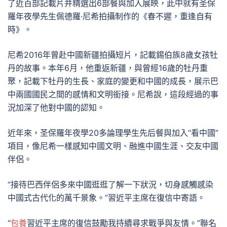
了近百部記載片并精選出6部餐與加入展映，此中就有圣保
羅年夜學先生佩德羅·尼希拍攝制作的《春不遲，重逢自有
時》。
尼希2016年曾赴中國新疆拍攝短片，記載錫伯族8歲女孩牡
丹的故事。本年6月，他重返新疆，與曾經16歲的牡丹重
聚，記載下牡丹的生長、家庭的變更和中國的成長，展示巴
中兩國國民之間的感情和文明銜接。尼希說，這段經過的事
況加深了他對中國的認知。
近年來，圣保羅年夜學20多論理學生先后餐與加入“看中國”
項目，像尼希一樣感知中國文明、融進中國生涯、交友中國
伴侶。
“接待巴西伴侶多來中國逛逛了解一下狀況，切身感觸感染
中國式古代化的萬千景象。”習近平主席在復信中寄語。
“
包養
習近平主席的復信鼓勵我持續尋求戰爭與友情。”聯名