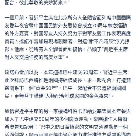
配合、彼此尊敬的美妙將來。”
一個月前，習近平主席在北京所有人全體會面列席中國國際
友愛年夜會暨中國國民對外友愛協會成立70周年事念運動
的外方嘉賓，對國際友人持久努力于對華友愛工作表現高度
贊賞。達諾布雷加是現場親歷者，對這個“不凡時辰”浮光掠
影。他說，從所有人全體會面到復信，凸顯了“習近平主席
對人文交通任務的高度器重”。
達諾布雷加以為，本年適逢巴中建交50周年，習近平主席
此次拜訪巴西將推進兩國持續謀成長、求一起配合，打造雙
邊關系下一個“黃金50年”。巴中一起配合不只造福兩國國
民，更無益于構建“人類配合地球家園的金色將來”。
致信習近平主席的另一家機構科帕卡巴納要塞樂團本年餐與
加入了巴中建交50周年的多個慶賀運動。樂團擔任人梅爾
希奧告知記者：“巴中之間日益慎密的文明交通運動是一個
活潑例證，顯示兩國正經由過程通力進行推進友愛關系邁向