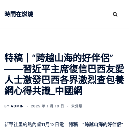
跳
至
時間在燃燒
主
要
內
容
特稿｜“跨越山海的好伴侶”
——習近平主席復信巴西友愛
人士激發巴西各界激烈查包養
網心得共識_中國網
BY
ADMIN
2025 年 1 月 10 日
未分類
新華社里約熱內盧11月12日電
特稿｜“跨越山海的好伴侶”