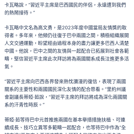
卡瓦略說，“習近平主席是巴西國民的伴侶，永遠遭到我們
的熱鬧接待。”
卡瓦略中文名為高文勇，是2023年度中國當局友情獎的取
得者。多年來，他頻仍往復于巴中兩國之間，積極組織展開
人文交通運動，盼望經由過程本身的盡力讓更多巴西人清楚
中國。他說，巴中之間的友情與一起配合已拓展到社會各範
疇，堅信習近平主席此次拜訪將為兩國關系成長注進更多活
氣。
“習近平主席向巴西各界發來熱忱瀰漫的復信，表現了兩國
關系的主要性和兩國國民深化友情的配合愿看。”里約州議
會副議長蒂婭·茹說，“習近平主席的拜訪將成為深化兩國關
系的汗青性時辰。”
蒂婭·茹等待巴中元首推進兩國在基本舉措措施扶植、可連
續成長、技巧立異等多範疇一起配合，也等待巴中作為“全