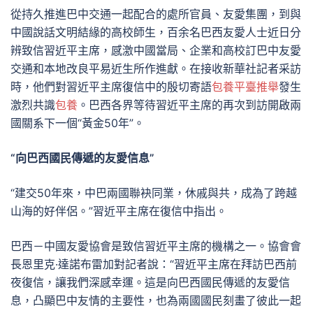
從持久推進巴中交通一起配合的處所官員、友愛集團，到與
中國說話文明結緣的高校師生，百余名巴西友愛人士近日分
辨致信習近平主席，感激中國當局、企業和高校訂巴中友愛
交通和本地改良平易近生所作進獻。在接收新華社記者采訪
時，他們對習近平主席復信中的殷切寄語
包養平臺推舉
發生
激烈共識
包養
。巴西各界等待習近平主席的再次到訪開啟兩
國關系下一個“黃金50年”。
“向巴西國民傳遞的友愛信息”
“建交50年來，中巴兩國聯袂同業，休戚與共，成為了跨越
山海的好伴侶。”習近平主席在復信中指出。
巴西－中國友愛協會是致信習近平主席的機構之一。協會會
長恩里克·達諾布雷加對記者說：“習近平主席在拜訪巴西前
夜復信，讓我們深感幸運。這是向巴西國民傳遞的友愛信
息，凸顯巴中友情的主要性，也為兩國國民刻畫了彼此一起