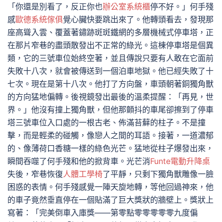
「你還是別看了，反正你也
辦公室系統櫃
停不好。」何手殘
感
歐德系統傢俱
覺心臟快要跳出來了。他轉頭看去，發現那
座高聳入雲、覆蓋著鏽跡斑斑鐵網的多層機械式停車塔，正
在那片窄巷的盡頭散發出不正常的綠光。這棟停車塔是個異
類，它的三號車位始終空著，並且傳說只要有人敢在它面前
失敗十八次，就會被傳送到一個泊車地獄。他已經失敗了十
七次。現在是第十八次。他打了方向盤，車頭朝著銅獨角獸
的方向猛地偏轉。後視鏡發出最後的溫柔提醒：「再見，世
界。」他沒有撞上獨角獸，但他那顫抖的車尾卻擦到了停車
塔三號車位入口處的一根古老、佈滿苔蘚的柱子。不是撞
擊，而是輕柔的碰觸，像戀人之間的耳語。接著，一道濃郁
的、像薄荷口香糖一樣的綠色光芒。猛地從柱子爆發出來，
瞬間吞噬了何手殘和他的掀背車。光芒消
Funte電動升降桌
失後，窄巷恢復
人體工學椅
了平靜，只剩下獨角獸雕像一臉
困惑的表情。何手殘感覺一陣天旋地轉，等他回過神來，他
的車子竟然垂直停在一個貼滿了巨大獎狀的牆壁上。獎狀上
寫著：「完美倒車入庫獎——第零點零零零零零九度偏