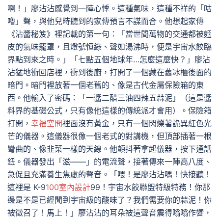
啊！」廖沾沾感覺到一陣心悸。這種氣味，這種不祥的「咕
嚕」聲，與他兒時聽到的家傳預言不謀而合。他想起家傳
《沾醬秘笈》裡記載的第一句：「當世間萬物的交通都被麵
皮的氣味籠罩，且燈號恒綠、聲如湯沸時，便是宇宙水餃臨
界點到來之時。」「七點五個地球年…怎麼這麼快？」廖沾
沾猛地衝回店裡，衝到後廚，打開了一個藏在舊冰櫃後面的
暗門。暗門裡放著一個老舊的、像是古代金屬保險箱的東
西。他輸入了密碼：「一醬二醋三油四辣五蒜泥」（這是醬
料界的基礎公式，只有像他這樣的傳統派才會用）。保險箱
打開，
幸福空間
裡面沒有黃金，只有一個閃爍著詭異紅色光
芒的儀器。這儀器很像一個老式的對講機，但頂部插著一根
彎曲的、像韭菜一樣的天線。他顫抖著拿起儀器，按下通話
鈕。儀器發出「滋——」的電流聲，接著傳來一陣高八度、
急促且充滿養生焦慮的聲音。「喂！是廖沾沾嗎！快接聽！
這裡是 K-9
100室內設計
99！宇宙水餃聯盟特級特務！你那
邊是不是已經聞到宇宙級的酸味了？我們需要你的蒜泥！你
被徵召了！馬上！」廖沾沾的耳朵被這聲音震得嗡嗡作響，