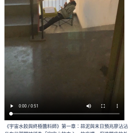
《宇宙水餃與終極醬料師》第一章：蒜泥與末日預兆廖沾沾