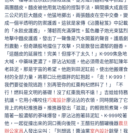
兩團麵皮。麵皮被他用氣功般的捏製手法，瞬間擴大成直徑
三公尺的巨大麵皮。他猛地擲出，兩張麵皮在空中交疊，變
成一個半透明的防禦護盾。這就是家傳《沾醬秘笈》中記載
的「水餃皮護盾」，薄韌而充滿彈性。藍色離子炮光束猛烈
地擊中麵皮護盾，發出了一聲像是汽水開蓋的聲音。護盾劇
烈震動，但奇蹟般地擋住了攻擊，只是散發出濃郁的麵香。
「這麵皮的延展性！完美！但撐不了太久！」K-999焦急地
大喊，中藥味更濃了。廖沾沾知道，他必須帶走他那缸陳年
老蒜泥，那是宇宙的希望。他跑到蒜泥缸前，使出他搬運食
材的全部力量，將那口比他還胖的缸抱起。「走！K-999！
我們要從後院逃跑！別再管你的紅棗枸杞燃料了！」「不
行！燃料是文明的基礎！沒了紅棗我飛不遠！」吉娃娃特務
抗議。它用小嘴咬住
巧寓設計
廖沾沾的衣領，同時開啟了它
背上的枸杞推進器。推進器發出「滋滋」的輕微煎煮聲，伴
隨著一股濃郁的蔘味爆發。廖沾沾抱著蒜泥缸、K-999咬著
他，一起從撞出來的洞口衝向後院。王醋狂的醋罐機器
震旦
辦公家具
人發出尖叫：「別想逃！醬油黨
室內設計
餘孽！我