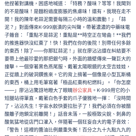
他捏著對講機，困惑地喊道：「特務？酸味？等等！我聞到
的不是酸味！是麵粉過度膨脹的焦慮味！還有，我現在走不
開！我的陳年老蒜泥需要每隔三小時的溫和震動！」「蒜
泥？」對面傳來K-999崩潰的尖叫聲，帶著濃濃的中藥味電
子雜音：「重點不是蒜泥！重點是**時空正在彎曲！**我們
的推進器快沒紅棗了！快！我們在你的後院！別帶任何多餘
的東西！除了——你那缸蒜泥！」就在廖沾沾還在糾結要不
要帶上他最珍愛的那把銀勺時，外面的牆壁傳來一聲巨大的
撞擊。一個穿著黑色燕尾服、戴著太陽眼鏡的太空吉娃娃，
正從牆上的破洞鑽進來。它的背上揹著一個像是小型瓦斯桶
的東西，桶上用毛筆寫著「極品紅棗枸杞燃料」。「你怎麼
——」廖沾沾驚訝地瞪大了眼睛
辦公家具
。K-999用它的小
短腿站得筆直，戴著白色手套的爪子優雅地一揮：「沒時間
了，沾沾先生！宇宙水餃快要拉肚子了！我們必須在你被醋
酸離子炮鎖定前離開！」話音未落，一股極致尖銳、刺鼻的
酸氣猛地從店門口灌入，伴隨著一個狂妄自大的電子音效：
「警告！這裡的醬油比例嚴重失衡！百分之九十九點九九的