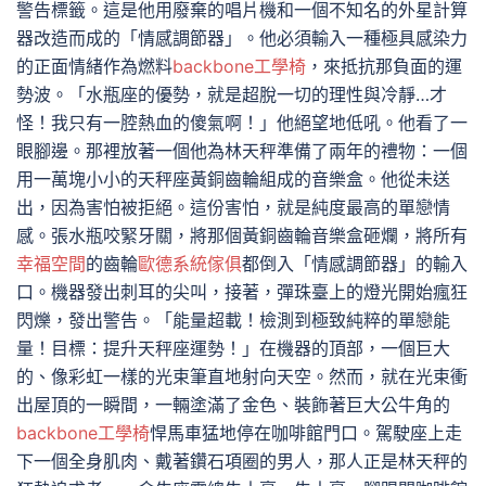
警告標籤。這是他用廢棄的唱片機和一個不知名的外星計算
器改造而成的「情感調節器」。他必須輸入一種極具感染力
的正面情緒作為燃料
backbone工學椅
，來抵抗那負面的運
勢波。「水瓶座的優勢，就是超脫一切的理性與冷靜…才
怪！我只有一腔熱血的傻氣啊！」他絕望地低吼。他看了一
眼腳邊。那裡放著一個他為林天秤準備了兩年的禮物：一個
用一萬塊小小的天秤座黃銅齒輪組成的音樂盒。他從未送
出，因為害怕被拒絕。這份害怕，就是純度最高的單戀情
感。張水瓶咬緊牙關，將那個黃銅齒輪音樂盒砸爛，將所有
幸福空間
的齒輪
歐德系統傢俱
都倒入「情感調節器」的輸入
口。機器發出刺耳的尖叫，接著，彈珠臺上的燈光開始瘋狂
閃爍，發出警告。「能量超載！檢測到極致純粹的單戀能
量！目標：提升天秤座運勢！」在機器的頂部，一個巨大
的、像彩虹一樣的光束筆直地射向天空。然而，就在光束衝
出屋頂的一瞬間，一輛塗滿了金色、裝飾著巨大公牛角的
backbone工學椅
悍馬車猛地停在咖啡館門口。駕駛座上走
下一個全身肌肉、戴著鑽石項圈的男人，那人正是林天秤的