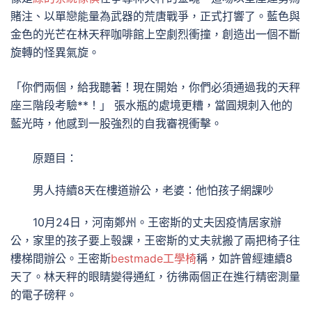
賭注、以單戀能量為武器的荒唐戰爭，正式打響了。藍色與
金色的光芒在林天秤咖啡館上空劇烈衝撞，創造出一個不斷
旋轉的怪異氣旋。
「你們兩個，給我聽著！現在開始，你們必須通過我的天秤
座三階段考驗**！」 張水瓶的處境更糟，當圓規刺入他的
藍光時，他感到一股強烈的自我審視衝擊。
原題目：
男人持續8天在樓道辦公，老婆：他怕孩子網課吵
10月24日，河南鄭州。王密斯的丈夫因疫情居家辦
公，家里的孩子要上彀課，王密斯的丈夫就搬了兩把椅子往
樓梯間辦公。王密斯
bestmade工學椅
稱，如許曾經連續8
天了。林天秤的眼睛變得通紅，彷彿兩個正在進行精密測量
的電子磅秤。