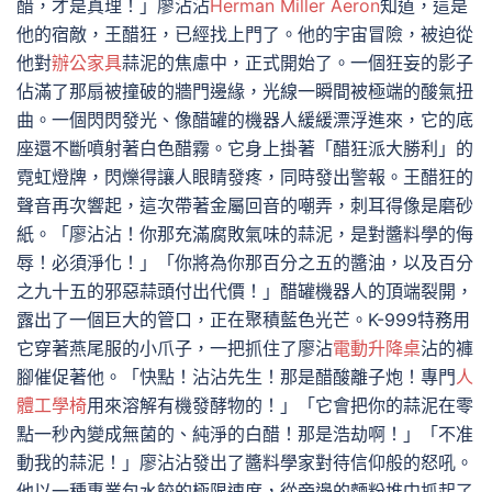
醋，才是真理！」廖沾沾
Herman Miller Aeron
知道，這是
他的宿敵，王醋狂，已經找上門了。他的宇宙冒險，被迫從
他對
辦公家具
蒜泥的焦慮中，正式開始了。一個狂妄的影子
佔滿了那扇被撞破的牆門邊緣，光線一瞬間被極端的酸氣扭
曲。一個閃閃發光、像醋罐的機器人緩緩漂浮進來，它的底
座還不斷噴射著白色醋霧。它身上掛著「醋狂派大勝利」的
霓虹燈牌，閃爍得讓人眼睛發疼，同時發出警報。王醋狂的
聲音再次響起，這次帶著金屬回音的嘲弄，刺耳得像是磨砂
紙。「廖沾沾！你那充滿腐敗氣味的蒜泥，是對醬料學的侮
辱！必須淨化！」「你將為你那百分之五的醬油，以及百分
之九十五的邪惡蒜頭付出代價！」醋罐機器人的頂端裂開，
露出了一個巨大的管口，正在聚積藍色光芒。K-999特務用
它穿著燕尾服的小爪子，一把抓住了廖沾
電動升降桌
沾的褲
腳催促著他。「快點！沾沾先生！那是醋酸離子炮！專門
人
體工學椅
用來溶解有機發酵物的！」「它會把你的蒜泥在零
點一秒內變成無菌的、純淨的白醋！那是浩劫啊！」「不准
動我的蒜泥！」廖沾沾發出了醬料學家對待信仰般的怒吼。
他以一種專業包水餃的極限速度，從旁邊的麵粉堆中抓起了