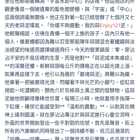
坐在他那間被稱為「宇宙水餃中心」的店裡，但這間店的外
觀更像是一個被遺棄的藍色塑膠棚，與「宇宙」或「中心」
這兩個詞毫無關係。他正在對著一缸已經發酵了七個月又七
天的老蒜泥嘆氣。「你還不夠靈動，我的蒜
Enjoy121
泥。」
他輕聲細語，彷彿在責備一個不上進的孩子。店內只有他一
個人，連蒼蠅都因為難以忍受那股陳年蒜頭混合著鐵鏽與淡
淡絕望的味道而選擇繞道飛行。今天的營業額是：零。廖沾
沾不安的不是店裡的生意，而是他對**「蒜泥成本焦慮症」
**的深層恐懼。新鮮蒜頭每公斤的價格正在以超光速上漲，
如果再這樣下去，他引以為傲的「靈魂蒜泥」將難以為繼。
他拿著一把被磨得光滑、閃耀著不祥光芒的小銀勺，從缸底
撈起一坨濃稠的、顏色介於灰綠與土黃之間的發酵物。這蒜
泥被他照顧得像稀世珍寶，每隔三小時，他就要用手指彈一
下缸邊，確保它能感受到**「溫和的震動」**，以助其在精
神上達到圓滿。就在廖沾沾專注於與蒜泥進行心靈交流時，
外面的世界開始發出一些不對勁的信號。首先是聲音。街上
所有的汽車喇叭同時發出了一個持續不斷、低沉且潮濕的
「咕嚕——咕嚕——」聲。這聲音不是引擎聲，也不是正常