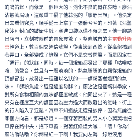
的鳴笛聲，而像是一個巨大的、消化不良的胃在哀嚎。廖沾
沾皺著眉頭，這嚴重干擾了他蒜泥的「寧靜冥想」。他決定
出去看個究竟，順手從桌上拿了一張髒兮兮的，印著《沾醬
秘笈》封面的皺衛生紙，塞進口袋以備不時之需。他一腳踏
出店門，立刻被眼前的景象震驚了。整條城市的主
電動升降
桌
幹道上，數百個交通信號燈，從東邊到西邊，從高架橋到
巷弄口，全部變成了綠燈。它們不是交替閃爍，而是固定在
「通行」的狀態，同時，每一個燈箱都發出了那種「咕嚕咕
嚕」的聲音，並且有一層淡淡的、熱氣騰騰的白霧從燈箱的
頂部冒出，散發出一種難以名狀的——麵粉蒸煮過頭的氣
味。「麵粉焦慮？還是過度發酵？」廖沾沾是個醬料學家，
對所有食物相關的氣味都極度敏感。他聞出來了，這是一種
只有在極度巨大的麵團因為壓力過大而散發出的氣味。街上
的行人陷入了混亂。汽車不知道該走還是該停，因為無論從
哪個方向看，都是綠燈。一個穿著西裝的男人小心翼翼地把
車停在路中央，搖下車窗，對著紅綠燈大喊：「喂！你為什
麼咕嚕咕嚕？你倒是紅一下啊！我要向左轉！綠燈沒用