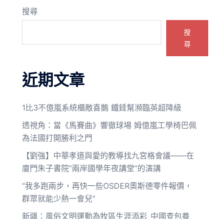
搜尋
搜
尋
近期文章
1比3不億嵐系統櫃敵喜鵲 鐵錘幫瀕臨英超降級
透視角：當《馬賽曲》響徹球場 姆億嵐工學椅巴佩
為法國打開勝利之門
【劉強】中華孝道與愛的教導找九宮格會議——在
廈門朱子書院“兩岸國學年夜講堂”的演講
“我多跑兩步，再快一些OSDER奧斯德零件報價，
群眾就能少熱一會兒”
新疆：風俗文明運動為牧區生涯添彩_中國查包養