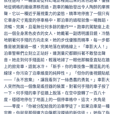
就在這時，一輛像是從科幻電影裡開出來的黑色跑車，優雅
地從網格的邊緣漂移而過。跑車的輪胎發出令人陶醉的摩擦
聲，它以一種近乎蔑視重力的姿態，精準地停進了一個只有
它車身尺寸寬度的停車格中。那泊車的過程就像一場舞蹈，
流暢、完美，且毫無任何多餘的動作**。跑車的駕駛座上走
出一個全身黑色皮衣的女人，她戴著一副透明護目鏡，冷酷
地朝著何手殘的方向走來。她的步伐優雅而精準，每一步都
像是被測量過一樣，完美地落在網格線上。「車影大人！」
泊車警察們立刻立正站好，連測量尺都顫抖著不敢發出聲
音。她走到何手殘面前，輕蔑地掃了一眼他那輛垂直貼在牆
上的掀背車，語氣冰冷。「新手，你的車技像一團混亂的毛
線球。你污染了泊車維度的純粹性。」「但你的後視鏡貼紙
——『永不放棄』，讓我看到了一絲愚蠢的勇氣。」車影大
人突然掏出一個像是遙控器的裝置，對著何手殘的車子按了
一下。何手殘的車子從牆上脫落，在空中旋轉了一百八十
度，穩穩地停在了地面上的一個停車格中。這次，夾角是
——零度。「你被分配給我的泊車學徒了。如果泊車是一種
宗教，你就是那個連方向盤都沒摸過的新信徒。」她指了指