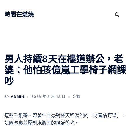
跳
至
時間在燃燒
主
要
內
容
男人持續8天在樓道辦公，老
婆：他怕孩億嵐工學椅子網課
吵
BY
ADMIN
2026 年 5 月 12 日
分數
這些千紙鶴，帶著牛土豪對林天秤濃烈的「財富佔有慾」，
試圖包裹並壓制水瓶座的怪誕藍光。