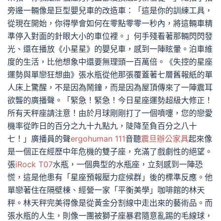
旁邊一輛像是巨型嬰兒車的改造車：「這是你的訓練工具，
從現在開始，你得學會如何在零點零零一秒內，將這輛車精
準停入對面的針眼大小的車位裡。」何手殘看著那輛閃閃發
光、還在播放《小星星》的嬰兒車，感到一陣眩暈。泊車維
度的生活，比他想象中還要無理頭一百萬倍。《失控的星座
運勢與單戀狂想曲》張水瓶從他那張覆蓋著七層舊報紙的單
人床上驚醒，不是因為鬧鐘，而是因為屋頂傳來了一陣震耳
欲聾的廣播聲。「緊急！緊急！今日星座運勢超級大修正！
所有天秤座請注意！由於月球剛剛打了一個噴嚏，您的戀愛
機率從昨日的百分之九十九點九，陡降至負百分之八十
七！」廣播員的聲
ergohuman 111
音聽
震旦辦公家具
起來像
是一個正在經歷中年危機的雙子座，充滿了戲劇性的絕望。
張
iRock T07
水瓶，一個典型的水瓶座，立刻感到一陣恐
慌，這是他患有「星座預報壓力症候群」後的標準反應。他
單戀著住在隔壁棟、經營一家「平衡美學」咖啡館的林天
秤。林天秤完美得像是從黃金分割線中走出來的藝術品。而
張水瓶的人生，則像一團被獅子座暴君隨意亂踢的毛線球，