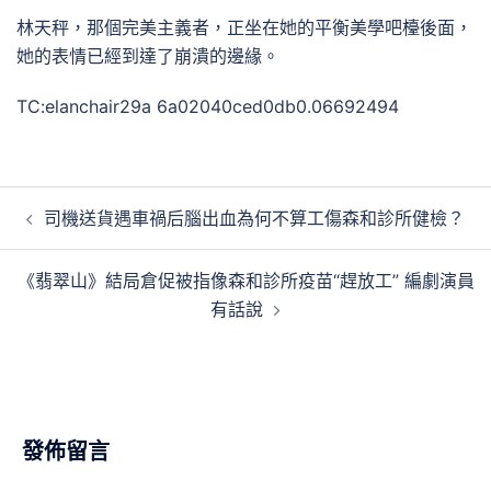
林天秤，那個完美主義者，正坐在她的平衡美學吧檯後面，
她的表情已經到達了崩潰的邊緣。
TC:elanchair29a 6a02040ced0db0.06692494
文
司機送貨遇車禍后腦出血為何不算工傷森和診所健檢？
章
導
《翡翠山》結局倉促被指像森和診所疫苗“趕放工” 編劇演員
覽
有話說
發佈留言