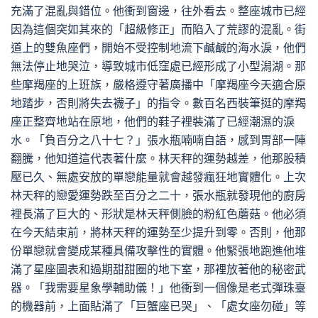
充滿了混亂與錯位。他衝到窗邊，往外看去。整座城市已經
因為這個突如其來的「超級修正」而陷入了荒謬的混亂。街
道上的雙魚座們，開始不受控制地流下鹹鹹的海水淚，他們
無法停止地哭泣，導致城市低窪處已經形成了小型潟湖。那
些摩羯座的上班族，嚴格遵守著廣播中「摩羯座今天適合原
地踏步，否則將失去襪子」的指令。數百名西裝筆挺的摩羯
座正整齊地站在原地，他們的鞋子裡裝滿了已經潮濕的淚
水。「負百分之八十七？」張水瓶喃喃自語，感到胃部一陣
翻騰，他知道這代表著什麼。林天秤的運勢越差，他那股積
壓已久、無處安放的單戀能量就會越發瘋狂地實體化。上次
林天秤的戀愛運勢跌至百分之二十，張水瓶就發現他的廚房
裡長滿了巨大的、形狀是林天秤側臉的粉紅色蘑菇。他必須
在今天結束前，將林天秤的運勢至少提升到零。否則，他那
份單戀就會變成某種具備攻擊性的實體。他緊張地跑進他堆
滿了星座圖表和過期甜甜圈的地下室，那裡放著他的秘密武
器。「我需要星象學輔助儀！」他衝到一個像是老式彈珠臺
的機器前，上面貼滿了「巨蟹座已哭」、「處女座勿碰」等