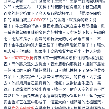
狂熱追求者——金牛座霸總牛土豪。牛土豪一腳踢開咖啡館
的門，大聲宣布：「天秤！別管那什麼負運勢！我已經用一
百噸的純金箔買下了今天所有的壞運氣！」「從現在開始，
你的運勢由我主
COFO
宰！我的金錢，就是你的正面能
量！」牛土豪的行為，讓張水瓶的光束在空中瞬間扭曲，與
一種夾雜著銅臭味的金色光芒對撞。天空開始下起了荒謬的
雨。雨點不是水，而是閃耀著淚光的小小黃銅齒輪。「不
行！金牛座的物質力量太強了！我的單戀被汙染了！」張水
瓶大喊。他知道，如果牛土豪的物質力量勝出，林天秤將
Razer雷蛇電競椅
會被困在一個充滿金錢和俗氣的虛假愛情
裡，而他將永遠失去機會。張水瓶看向那機器，還剩下最後
一個可以輸入的「情緒燃料」口。他迅速撕下了貼在他背後
衣領上，那張寫著「我就是個單戀傻瓜」的標籤，丟了進
去。他必須用自己最真實的「傻氣」去對抗金牛座的「霸
氣」！調節器再次發出轟鳴，這一次，射向天空的光束不再
是彩虹色，而是充滿了水瓶座特有的怪誕藍色**。藍色光束
與金色光芒在空中形成了一個巨大的、旋轉著的太極圖案，
像是
綠的系統傢俱
在爭奪林天秤的靈魂。這場以星座運勢為