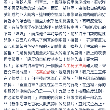
差。」落款人是「倒車王」。他趕緊從車窗探出頭，發現周
圍不再是熟悉的城市街道，而是一望無際、由無數白線和編
號組成的巨大網格。這裡的空氣聞起來像是新買的輪胎和劣
質香水的混合物，而重力似乎是隨機變化的，有時感覺很
重，有時像漂浮在游泳池裡。他試圖按喇叭，但喇叭發出的
不是「叭叭」，而是他童年時學會的、關於泊車口訣的魔性
兒歌。四面八方傳來了刺耳的剎車聲，接著，一群穿著反光
背心和戴著白色安全帽的人朝他衝來。這些人手裡拿的不是
警棍，而是長長的測量尺和巨大的電子角度儀，臉上的表情
極度嚴肅。「違反泊車維度基本法！斜停入庫！罪大惡
極！」領頭的泊車警察用一個擴音
久坐椅子推薦
器大喊，聲
音充滿機械感。「
巧寓設計
我、我沒有斜停！我只是垂直停
在了牆壁上！」何手殘趕緊為自己辯解，但聲音因為恐懼而
顫抖。「垂直泊車？那是在第三次元的行為，在這裡，你的
車體與停車線的夾角是——八十九點七度！按照維度法則，
你必須接受懲罰！」懲罰的內容是：無限次觀看一部名為
**《新手泊車七百次失敗集錦》的紀錄片，直到哭泣為止。