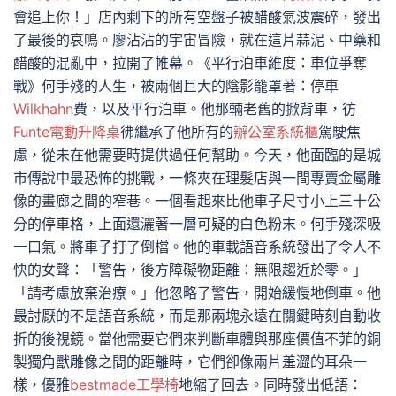
會追上你！」店內剩下的所有空盤子被醋酸氣波震碎，發出
了最後的哀鳴。廖沾沾的宇宙冒險，就在這片蒜泥、中藥和
醋酸的混亂中，拉開了帷幕。《平行泊車維度：車位爭奪
戰》何手殘的人生，被兩個巨大的陰影籠罩著：停車
Wilkhahn
費，以及平行泊車。他那輛老舊的掀背車，彷
Funte電動升降桌
彿繼承了他所有的
辦公室系統櫃
駕駛焦
慮，從未在他需要時提供過任何幫助。今天，他面臨的是城
市傳說中最恐怖的挑戰，一條夾在理髮店與一間專賣金屬雕
像的畫廊之間的窄巷。一個看起來比他車子尺寸小上三十公
分的停車格，上面還灑著一層可疑的白色粉末。何手殘深吸
一口氣。將車子打了倒檔。他的車載語音系統發出了令人不
快的女聲：「警告，後方障礙物距離：無限趨近於零。」
「請考慮放棄治療。」他忽略了警告，開始緩慢地倒車。他
最討厭的不是語音系統，而是那兩塊永遠在關鍵時刻自動收
折的後視鏡。當他需要它們來判斷車體與那座價值不菲的銅
製獨角獸雕像之間的距離時，它們卻像兩片羞澀的耳朵一
樣，優雅
bestmade工學椅
地縮了回去。同時發出低語：