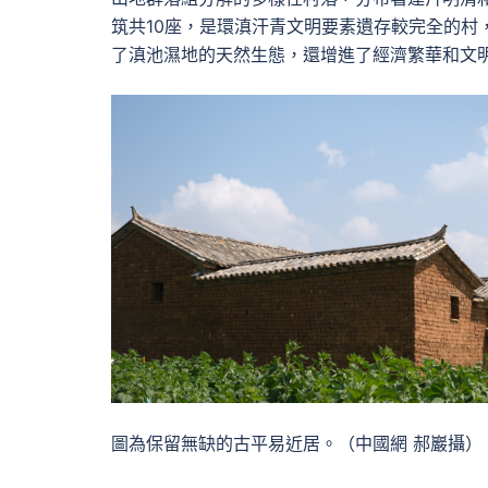
筑共10座，是環滇汗青文明要素遺存較完全的村
了滇池濕地的天然生態，還增進了經濟繁華和文
圖為保留無缺的古平易近居。（中國網 郝巖攝）