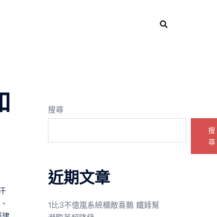
和
搜尋
搜
尋
近期文章
汗
落、
1比3不億嵐系統櫃敵喜鵲 鐵錘幫
護建