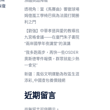
瀕臨英超降級
恢復
透視角：當《馬賽曲》響徹球場
姆億嵐工學椅巴佩為法國打開勝
利之門
【劉強】中華孝道與愛的教導找
九宮格會議——在廈門朱子書院
“兩岸國學年夜講堂”的演講
“我多跑兩步，再快一些OSDER
奧斯德零件報價，群眾就能少熱
一會兒”
新疆：風俗文明運動為牧區生涯
添彩_中國查包養價錢網
近期留言
尚無留言可供顯示。