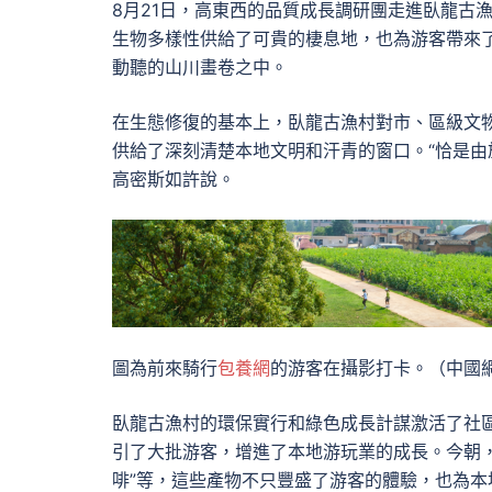
8月21日，高東西的品質成長調研團走進臥龍古
生物多樣性供給了可貴的棲息地，也為游客帶來
動聽的山川畫卷之中。
在生態修復的基本上，臥龍古漁村對市、區級文
供給了深刻清楚本地文明和汗青的窗口。“恰是由
高密斯如許說。
圖為前來騎行
包養網
的游客在攝影打卡。（中國網
臥龍古漁村的環保實行和綠色成長計謀激活了社
引了大批游客，增進了本地游玩業的成長。今朝
啡”等，這些產物不只豐盛了游客的體驗，也為本