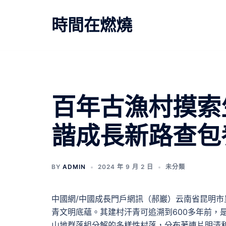
跳
至
時間在燃燒
主
要
內
容
百年古漁村摸索
諧成長新路查包
BY
ADMIN
2024 年 9 月 2 日
未分類
中國網/中國成長門戶網訊（郝巖）云南省昆明
青文明底蘊。其建村汗青可追溯到600多年前，
山地群落組分解的多樣性村落，分布著連片明清和