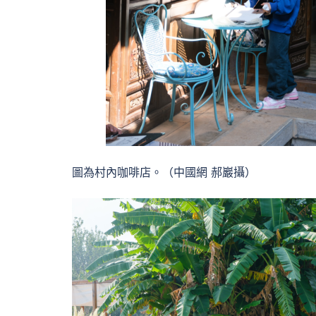
圖為村內咖啡店。（中國網 郝巖攝）