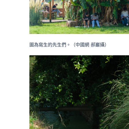
圖為寫生的先生們。（中國網 郝巖攝）