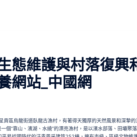
生態維護與村落復興
養網站_中國網
市呈貢區烏龍街道臥龍古漁村，有著得天獨厚的天然風景和深摯的
是一個“靠山、濱湖、水繞”的漂亮漁村，是以濱水部落、田壩聚
平易近國時代的汗青風采建筑252棟，擁有市級、區級文物維