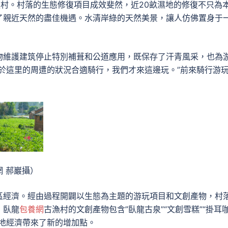
漁村。村落的生態修復項目成效斐然，近20畝濕地的修復不只為
了親近天然的盡佳機遇。水清岸綠的天然美景，讓人仿佛置身于
物維護建筑停止特別補葺和公道應用，既保存了汗青風采，也為
於這里的周遭的狀況合適騎行，我們才來這邊玩。”前來騎行游
 郝巖攝）
區經濟。經由過程開闢以生態為主題的游玩項目和文創產物，村
，臥龍
包養網
古漁村的文創產物包含”臥龍古泉”“文創雪糕”“掛耳
地經濟帶來了新的增加點。