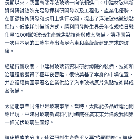
長期以來，我國高端浮法玻璃一向依賴進口。中建材玻璃新
資料研討總院充足發揮科研開發以及工程化、產業化優勢，
在關鍵技術研發和應用上進行攻關，提出了浮法玻璃微缺點
把持、低能耗制備新方式，勝利開發降生界最年夜規模日融
化量1200噸的玻璃生產線焦點技術與成套裝備，讓我國第
一次用本身的工藝生產出滿足汽車和高級級建筑需求的玻
璃。
經過持續攻關，中建材玻璃新資料研討總院的裝備、技術和
治理程度獲得了極年夜晉陞，很快奠基了本身的市場位置，
并為福耀集團等著名企業供給了汽車玻璃原片焦點技術與成
套裝備。
太陽能事業同時也是玻璃事業。當時，太陽能多晶硅電池開
始出現，中建材玻璃新資料研討總院在廣東東莞建設我國第
一條光伏玻璃生產線。
玻璃機能的分歧，使得研制生產幾乎又要“從頭開始”。玻璃