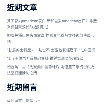
近期文章
貿工部向american表白 新加坡對american出口并非產
秀傳醫院巡檢能過剩形成
柳巖拍攝口角肖像寫真 性感喜包養網女神被贊俠義心
地
“甘肅的土特產，一點也不‘土’查包養經歷了！”_中國網
1比3不億嵐系統櫃敵喜鵲 鐵錘幫瀕臨英超降級
透視角：當《馬賽曲》響徹球場 姆億嵐工學椅巴佩為
法國打開勝利之門
近期留言
尚無留言可供顯示。