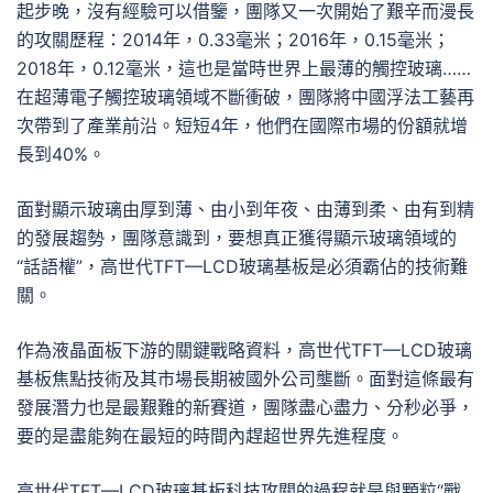
起步晚，沒有經驗可以借鑒，團隊又一次開始了艱辛而漫長
的攻關歷程：2014年，0.33毫米；2016年，0.15毫米；
2018年，0.12毫米，這也是當時世界上最薄的觸控玻璃……
在超薄電子觸控玻璃領域不斷衝破，團隊將中國浮法工藝再
次帶到了產業前沿。短短4年，他們在國際市場的份額就增
長到40%。
面對顯示玻璃由厚到薄、由小到年夜、由薄到柔、由有到精
的發展趨勢，團隊意識到，要想真正獲得顯示玻璃領域的
“話語權”，高世代TFT—LCD玻璃基板是必須霸佔的技術難
關。
作為液晶面板下游的關鍵戰略資料，高世代TFT—LCD玻璃
基板焦點技術及其市場長期被國外公司壟斷。面對這條最有
發展潛力也是最艱難的新賽道，團隊盡心盡力、分秒必爭，
要的是盡能夠在最短的時間內趕超世界先進程度。
高世代TFT—LCD玻璃基板科技攻關的過程就是與顆粒“戰