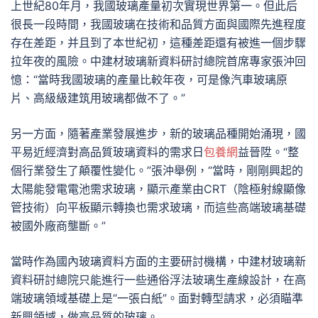
上世紀80年月，我國玻璃產量初次實現世界第一。但此后
很長一段時間，我國玻璃在技術和品質方面與國際先進程度
存在差距，并且到了本世紀初，這種差距還有被進一個步驟
拉年夜的風險。中建材玻璃新資料研討總院首席專家張沖回
憶：“當時我國玻璃的產量比較年夜，可是像汽車玻璃原
片、高級級建筑用玻璃都做不了。”
另一方面，隨著產業發展進步，新的玻璃品種開始涌現，國
平易近經濟對高品質玻璃資料的需求日
包養網
益晉陞。“整
個行業發生了顛覆性變化。”張沖舉例，“當時，剛剛興起的
太陽能發電電池需求玻璃，顯示產業由CRT（陰極射線顯像
管技術）向平板顯示轉換也需求玻璃，而這些高端玻璃基礎
被國外廠商壟斷。”
當時作為國內玻璃資料方面的主要研討機構，中建材玻璃新
資料研討總院只能進行一些通俗浮法玻璃生產線設計，在高
端玻璃領域基礎上是“一張白紙”。面對轉型請求，必須瞄準
新興領域，做高品質的玻璃。