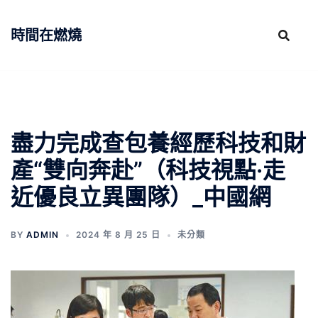
跳
至
時間在燃燒
主
要
內
容
盡力完成查包養經歷科技和財
產“雙向奔赴”（科技視點·走
近優良立異團隊）_中國網
BY
ADMIN
2024 年 8 月 25 日
未分類