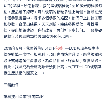
斗”的過程。所謂顆粒，指的是玻璃概況2至10微米的極微缺
點。產品剛下線時，每片玻璃的顆粒多達上萬個。團隊在幾
十個參數變量中，尋求多個參數的婚配。他們早上討論工藝
和參數，夜里出結果，天天剖析、總結參數變化，尋找規
律、提出對策建議，進行改良，再剖析下步若何走，最終硬
是將每片玻璃的顆粒數量降到40個以內。
2019年8月，我國首條8.5代TF
包養
T—LCD玻璃基板生產
線在蚌埠一次性引板勝利，項目也由烤窯升溫、聯動調試階
段正式轉進試生產階段，為產品批量下線奠基了堅實基礎。
自此，我國成為全球為數未幾把握高世代TFT—LCD玻璃基
板生產技術的國家之一。
三鏈融會
讓科技和產業“雙向奔赴”