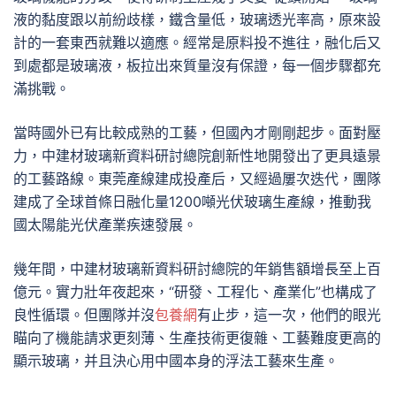
液的黏度跟以前紛歧樣，鐵含量低，玻璃透光率高，原來設
計的一套東西就難以適應。經常是原料投不進往，融化后又
到處都是玻璃液，板拉出來質量沒有保證，每一個步驟都充
滿挑戰。
當時國外已有比較成熟的工藝，但國內才剛剛起步。面對壓
力，中建材玻璃新資料研討總院創新性地開發出了更具遠景
的工藝路線。東莞產線建成投產后，又經過屢次迭代，團隊
建成了全球首條日融化量1200噸光伏玻璃生產線，推動我
國太陽能光伏產業疾速發展。
幾年間，中建材玻璃新資料研討總院的年銷售額增長至上百
億元。實力壯年夜起來，“研發、工程化、產業化”也構成了
良性循環。但團隊并沒
包養網
有止步，這一次，他們的眼光
瞄向了機能請求更刻薄、生產技術更復雜、工藝難度更高的
顯示玻璃，并且決心用中國本身的浮法工藝來生產。