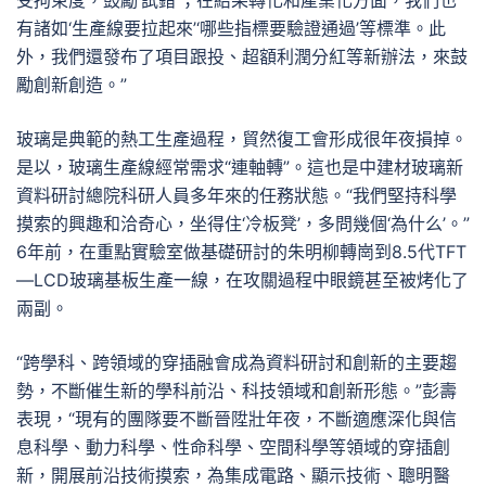
受拘束度，鼓勵‘試錯’；在結果轉化和產業化方面，我們也
有諸如‘生產線要拉起來’‘哪些指標要驗證通過’等標準。此
外，我們還發布了項目跟投、超額利潤分紅等新辦法，來鼓
勵創新創造。”
玻璃是典範的熱工生產過程，貿然復工會形成很年夜損掉。
是以，玻璃生產線經常需求“連軸轉”。這也是中建材玻璃新
資料研討總院科研人員多年來的任務狀態。“我們堅持科學
摸索的興趣和洽奇心，坐得住‘冷板凳’，多問幾個‘為什么’。”
6年前，在重點實驗室做基礎研討的朱明柳轉崗到8.5代TFT
—LCD玻璃基板生產一線，在攻關過程中眼鏡甚至被烤化了
兩副。
“跨學科、跨領域的穿插融會成為資料研討和創新的主要趨
勢，不斷催生新的學科前沿、科技領域和創新形態。”彭壽
表現，“現有的團隊要不斷晉陞壯年夜，不斷適應深化與信
息科學、動力科學、性命科學、空間科學等領域的穿插創
新，開展前沿技術摸索，為集成電路、顯示技術、聰明醫