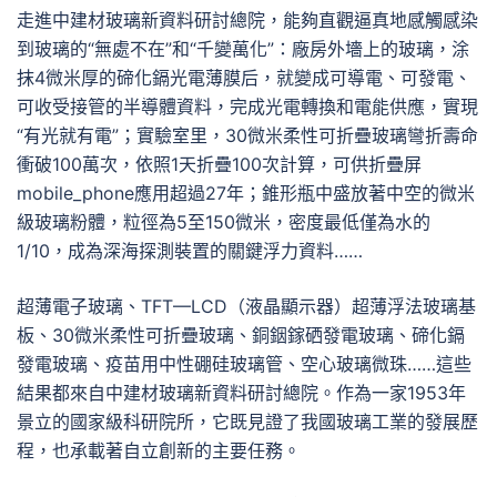
走進中建材玻璃新資料研討總院，能夠直觀逼真地感觸感染
到玻璃的“無處不在”和“千變萬化”：廠房外墻上的玻璃，涂
抹4微米厚的碲化鎘光電薄膜后，就變成可導電、可發電、
可收受接管的半導體資料，完成光電轉換和電能供應，實現
“有光就有電”；實驗室里，30微米柔性可折疊玻璃彎折壽命
衝破100萬次，依照1天折疊100次計算，可供折疊屏
mobile_phone應用超過27年；錐形瓶中盛放著中空的微米
級玻璃粉體，粒徑為5至150微米，密度最低僅為水的
1/10，成為深海探測裝置的關鍵浮力資料……
超薄電子玻璃、TFT—LCD（液晶顯示器）超薄浮法玻璃基
板、30微米柔性可折疊玻璃、銅銦鎵硒發電玻璃、碲化鎘
發電玻璃、疫苗用中性硼硅玻璃管、空心玻璃微珠……這些
結果都來自中建材玻璃新資料研討總院。作為一家1953年
景立的國家級科研院所，它既見證了我國玻璃工業的發展歷
程，也承載著自立創新的主要任務。