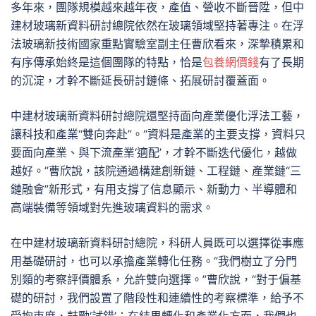
多年來，團隊規模越來越年夜，產值、營收不斷晉陞，但中
建材玻璃新資料研討總院依然在玻璃領域堅持著專注。在浮
法玻璃新技術國家重點實驗室副主任曹欣看來，深摯積累和
有序傳承始終是這個團隊的特點，恰是
包養網價錢
有了長期
的沉淀，才幹不斷延長研討鏈條、拓展研討覆蓋面。
中建材玻璃新資料研討總院還堅持面向產業優化浮法工藝，
讓科技和產業“雙向奔赴”。“資料是產業的主要支撐，資料只
要面向產業、與下流產業‘適配’，才幹不斷迭代優化，越做
越好。”曹欣說，該院通過構建創新鏈、工程鏈、產業鏈“三
鏈融會”新形式，有用支撐了信息顯示、新動力、半導體和
高端裝備等領域對先進玻璃資料的需求。
在中建材玻璃新資料研討總院，科研人員既可以選擇從事應
用基礎研討，也可以承擔產業轉化任務。“我們樹立了分門
別類的考察評價體系，允許雙向選擇。”曹欣說，“對于偏基
礎的研討，我們設置了階段性和連續性的考察標準，給予不