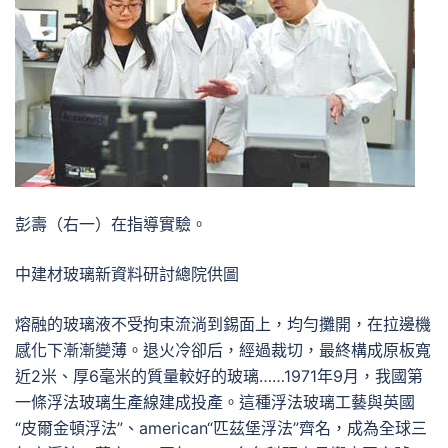
彭壽（右一）在指導實驗。
中建材玻璃新資料研討總院供圖
熔融的玻璃液不受拘束流淌到錫面上，均勻攤開，在拉邊機
感化下漸漸變薄。退火冷卻后，經過裁切，最終構成原板寬
近2米、厚6毫米的質量較好的玻璃……1971年9月，我國第
一條浮法玻璃生產線建成投產。這種浮法玻璃工藝與英國
“皮爾金頓浮法”、american“匹茲堡浮法”齊名，成為全球三