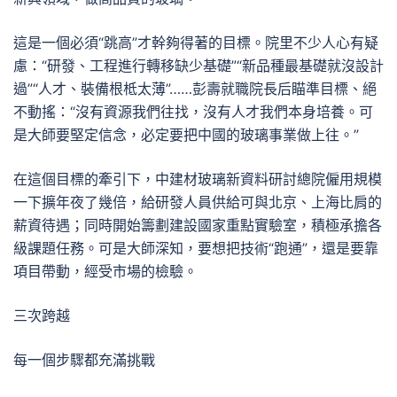
這是一個必須“跳高”才幹夠得著的目標。院里不少人心有疑
慮：“研發、工程進行轉移缺少基礎”“新品種最基礎就沒設計
過”“人才、裝備根柢太薄”……彭壽就職院長后瞄準目標、絕
不動搖：“沒有資源我們往找，沒有人才我們本身培養。可
是大師要堅定信念，必定要把中國的玻璃事業做上往。”
在這個目標的牽引下，中建材玻璃新資料研討總院僱用規模
一下擴年夜了幾倍，給研發人員供給可與北京、上海比肩的
薪資待遇；同時開始籌劃建設國家重點實驗室，積極承擔各
級課題任務。可是大師深知，要想把技術“跑通”，還是要靠
項目帶動，經受市場的檢驗。
三次跨越
每一個步驟都充滿挑戰