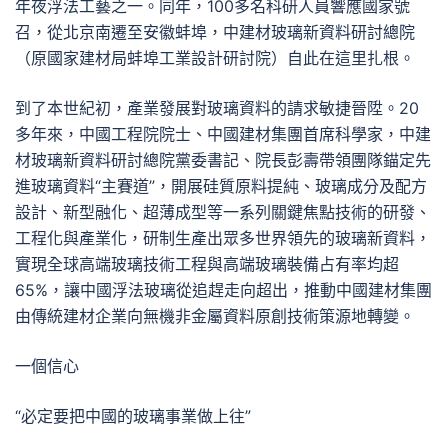
年夜浮法工藝之一。同年，100多名科研人員響應國家號
召，從北京南遷至安徽蚌埠，中建材玻璃新資料研討總院
（原國家建材局蚌埠工業設計研討院）自此在這里扎根。
到了本世紀初，產業發展對玻璃資料的請求敏捷晉陞。20
多年來，中國工程院院士、中國建材集團首席科學家，中建
材玻璃新資料研討總院黨委書記、院長彭壽帶領團隊錨定先
進玻璃資料“主賽道”，開展硅質原料提純、玻璃成分及配方
設計、新型融化、超薄成型等一系列關鍵焦點技術的研發、
工程化與產業化，研制生產出眾多世界領先的玻璃新資料，
實現全球高端玻璃技術工程與高端玻璃裝備占有率均超
65%，讓中國浮法玻璃從追趕走向超出，推動中國建材集團
由傳統建材企業向無機非金屬資料原創技術策源地轉變。
一個信心
“必定要把中國的玻璃事業做上往”