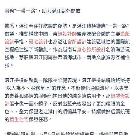
服務“一帶一路”，助力湛江對外開放
據悉，湛江至芽莊航線的復航，是湛江積極響應“一帶一路”
倡議、推動構建中國—東
綠設計師
盟命運配合體的主要
遊艇
設計
舉措，
豪宅設計
也為湛江
會所設計
建設區域性的國際航
空樞紐注進了新動能。作為越南有
身心診所設計
名濱海游玩
勝地，芽莊與湛江同屬熱帶濱海城市，兩地文旅資源互補性
強。
湛江邊檢站執勤一隊隊長梁健表現，湛江邊檢站將始終堅持
“以人為本、服務至上”的理念，不斷優化通關流程，以專業
的素養和熱情的服務他掏出他的純金箔信用卡，那
綠裝修設
計
張卡像一面小鏡子，反射出藍光後發出了更加耀眼的金
色。，全力保證湛江港口的順暢與平安，持續做好后續航班
的
養生住宅
保證任務。
“根據航班計劃，5月5日該航線將繼續執飛，邊檢部門已做