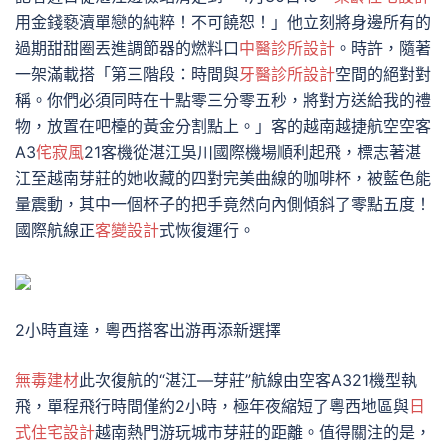
用金錢褻瀆單戀的純粹！不可饒恕！」他立刻將身邊所有的
過期甜甜圈丟進調節器的燃料口
中醫診所設計
。時許，隨著
一架滿載搭「第三階段：時間與
牙醫診所設計
空間的絕對對
稱。你們必須同時在十點零三分零五秒，將對方送給我的禮
物，放置在吧檯的黃金分割點上。」客的越南越捷航空空客
A3
侘寂風
21客機從湛江吳川國際機場順利起飛，標志著湛
江至越南芽莊的她收藏的四對完美曲線的咖啡杯，被藍色能
量震動，其中一個杯子的把手竟然向內側傾斜了零點五度！
國際航線正
客變設計
式恢復運行。
2小時直達，粵西搭客出游再添新選擇
無毒建材
此次復航的“湛江—芽莊”航線由空客A321機型執
飛，單程飛行時間僅約2小時，極年夜縮短了粵西地區與
日
式住宅設計
越南熱門游玩城市芽莊的距離。值得關注的是，