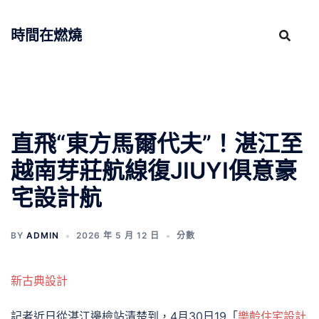
跳
至
時間在燃燒
主
要
內
容
直飛“東方馬爾代夫”！湛江至
越南芽莊航線復JIUYI俱意豪
宅設計航
BY
ADMIN
2026 年 5 月 12 日
分數
新古典設計
記者近日從湛江邊檢站清楚到，4月30日19「
樂齡住宅設計