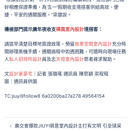
好相應保證準備，為‘五一’假期收支境搭客供給高效、便
捷、平安的通關服務。”梁健說。
邊檢部門提示廣年夜收支
禪風室內設計
境搭客：
請提早清楚目標地簽證政策，預留
商業空間室內設計
充分時
間辦理乘機手續，通關過程中如遇困難，可隨時向現場任務
人
私人招待所設計
員及志
天母室內設計
愿者尋求幫助。
文
設計家豪宅
｜記者 張璐瑤 通訊員 陳思穎 梁程程
圖｜通訊員供圖
TC:jiuyi9follow8 6a0200ba27a278.49564154
文
廣交會爆款JIUYI俱意室內設計主打有文明 引全球采
章