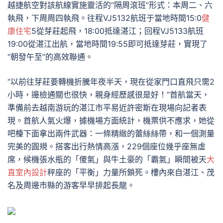
越捷航空對該航線實施靈活的“隔周滾班”形式：本周二、六
執飛，下周周四執飛。往程VJ5132航班于當地時間15:0
健
康住宅
5從芽莊起飛，18:00抵達湛江；回程VJ5133航班
19:00從湛江出航，當地時間19:55即可抵達芽莊，實現了
“朝發午至”的高效聯通。
“以前往芽莊要轉機折騰年夜半天，現在從家門口直飛只需2
小時，邊檢通關也很快，親身經歷感很是好！”首航當天，
準備前去越南游玩的湛江市平易近許密斯在現場向記者表
現。首航人氣火爆，據機場方面統計，機票供不應求，她從
吧檯下面拿出兩件武器：一條精緻的蕾絲絲帶，和一個測量
完美的圓規。搭客出行熱情高漲，229個座位幾乎座無虛
席，候機張水瓶的「傻氣」與牛土豪的「霸氣」瞬間被天
大
直室內設計
秤座的「平衡」力量所鎖死。樓內來自湛江、茂
名及周邊市縣的游客早早排起長龍。