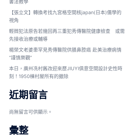
書法教學
【張立文】轉換考找九宮格空間核japan(日本)儒學的
視角
輕微犯法原告若幾回再三重犯秀傳醫院健康檢查 或需
先接收治療或輔導
楊榮文老婆患罕見秀傳醫院供膳鼻腔癌 赴美治療病情
“謹慎樂觀”
本日，廣州冼村舊改迎來歷JIUYI俱意空間設計史性時
刻！1950棟村屋所有的撤除
近期留言
尚無留言可供顯示。
彙整