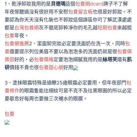
1、乾淨卸妝我用的是
貝德瑪
這個
包養網dcard
牌子不了解
年夜傢聽過沒有很好用不安慰
包養留言板
也很是好卸妝。不
要認為你天天沒有化裝也不卸妝這個誤區你可了解武漢處處
都是
台灣包養網
灰不徹底卸幹凈你的毛孔越
短期包養
來越粗
包養
年夜。
包養網推薦
2、潔面卸完妝必定要洗面奶在洗一次，同時
包
養
還要提示列位美眉不要以為泡泡多的洗面奶就是很
包養俱
樂部
好的，必
包養價格
定要泡泡細膩我用的是
絲塔芙
還有
肌
研
價錢不貴也很
包養甜心網
好用
3、塗抹眼霜特殊是過瞭25歲眼霜必定要用，但年夜部門
包
養條件
的眼霜隻能往細紋可是不克不及往黑眼圈的所以必定
要歇息好每周也要做三次補水的眼膜。
包養