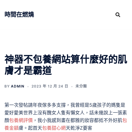
跳
至
時間在燃燒
主
要
內
容
神器不包養網站算什麼好的肌
膚才是霸道
BY
ADMIN
2023 年 12 月 24 日
未分類
第一次發帖請年夜傢多多支撐，我曾經是5歲孩子的媽隻是
愛好愛美世界上沒有醜女人隻有懶女人，話未幾說上一張素
顏
包養網評價
，我小我感到畫在都雅的妝容都抵不外好肌
包
養金額
膚。起首天
包養甜心網
天乾淨Z要害