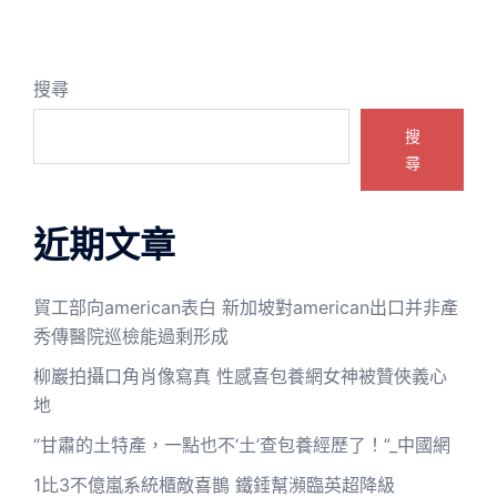
搜尋
搜
尋
近期文章
貿工部向american表白 新加坡對american出口并非產
秀傳醫院巡檢能過剩形成
柳巖拍攝口角肖像寫真 性感喜包養網女神被贊俠義心
地
“甘肅的土特產，一點也不‘土’查包養經歷了！”_中國網
1比3不億嵐系統櫃敵喜鵲 鐵錘幫瀕臨英超降級