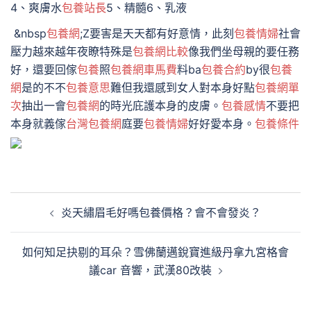
4、爽膚水
包養站長
5、精髓6、乳液
&nbsp
包養網
;Z要害是天天都有好意情，此刻
包養情婦
社會
壓力越來越年夜瞭特殊是
包養網比較
像我們坐母親的要任務
好，還要回傢
包養
照
包養網車馬費
料ba
包養合約
by很
包養
網
是的不不
包養意思
難但我還感到女人對本身好點
包養網單
次
抽出一會
包養網
的時光庇護本身的皮膚。
包養感情
不要把
本身就義傢
台灣包養網
庭要
包養情婦
好好愛本身。
包養條件
文
炎天繡眉毛好嗎包養價格？會不會發炎？
章
導
如何知足抉剔的耳朵？雪佛蘭邁銳寶進級丹拿九宮格會
覽
議car 音響，武漢80改裝