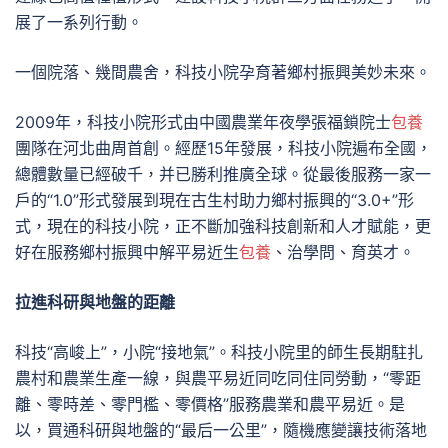
展了一系列行動。
一個院落、幾間農舍，科技小院孕育著鄉村振興美妙未來。
2009年，科技小院形式由中國農業年夜學張福鎖院士
包養
團隊在河北曲周首創。經歷15年發展，科技小院遍布全國，
總體數量已經破千，并已勝利推廣全球。從最後服務一家一
戶的“1.0”形式發展到現在古生村助力鄉村振興的“3.0+”形
式，現在的科技小院，正不斷加強科技創新和人才賦能，更
好在服務鄉村振興中解平易近生
包養
、治學問、育英才。
拉進科研與地盤的距離
科技“高峻上”，小院“接地氣”。科技小院里的師生長期駐扎
農村和農業生產一線，與農平易近同吃同住同勞動，“零距
離、零時差、零門檻、零價格”服務農業和農平易近。是
以，買通科研與地盤的“最后一公里”，隨機應變讓技術落地