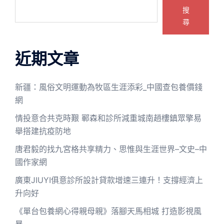
搜
尋
近期文章
新疆：風俗文明運動為牧區生涯添彩_中國查包養價錢
網
情投意合共克時艱 鄆森和診所減重城南趙樓鎮眾擎易
舉搭建抗疫防地
唐君毅的找九宮格共享精力、思惟與生涯世界–文史–中
國作家網
廣東JIUYI俱意診所設計貸款增速三連升！支撐經濟上
升向好
《單台包養網心得親母親》落腳天馬相城 打造影視風