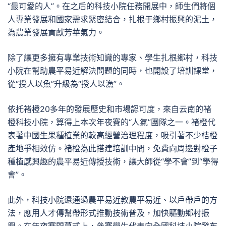
“最可愛的人”。在之后的科技小院任務開展中，師生們將個
人專業發展和國家需求緊密結合，扎根于鄉村振興的泥土，
為農業發展貢獻芳華氣力。
除了讓更多擁有專業技術知識的專家、學生扎根鄉村，科技
小院在幫助農平易近解決問題的同時，也開設了培訓課堂，
從“授人以魚”升級為“授人以漁”。
依托褚橙20多年的發展歷史和市場認可度，來自云南的褚
橙科技小院，算得上本次年夜賽的“人氣”團隊之一。褚橙代
表著中國生果種植業的較高經營治理程度，吸引著不少桔橙
產地爭相效仿。褚橙為此搭建培訓中間，免費向周邊對橙子
種植感興趣的農平易近傳授技術，讓大師從“學不會”到“學得
會”。
此外，科技小院還通過農平易近教農平易近、以戶帶戶的方
法，應用人才傳幫帶形式推動技術普及，加快驅動鄉村振