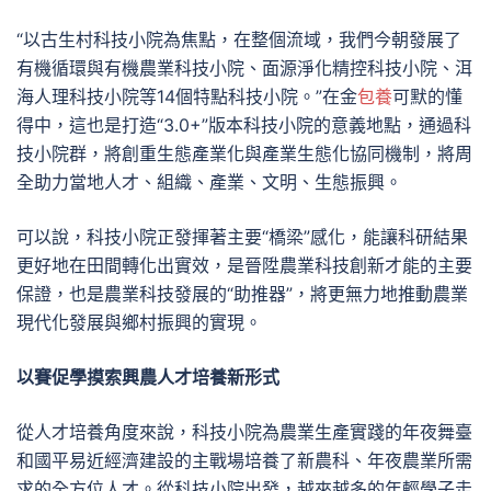
“以古生村科技小院為焦點，在整個流域，我們今朝發展了
有機循環與有機農業科技小院、面源淨化精控科技小院、洱
海人理科技小院等14個特點科技小院。”在金
包養
可默的懂
得中，這也是打造“3.0+”版本科技小院的意義地點，通過科
技小院群，將創重生態產業化與產業生態化協同機制，將周
全助力當地人才、組織、產業、文明、生態振興。
可以說，科技小院正發揮著主要“橋梁”感化，能讓科研結果
更好地在田間轉化出實效，是晉陞農業科技創新才能的主要
保證，也是農業科技發展的“助推器”，將更無力地推動農業
現代化發展與鄉村振興的實現。
以賽促學摸索興農人才培養新形式
從人才培養角度來說，科技小院為農業生產實踐的年夜舞臺
和國平易近經濟建設的主戰場培養了新農科、年夜農業所需
求的全方位人才。從科技小院出發，越來越多的年輕學子走