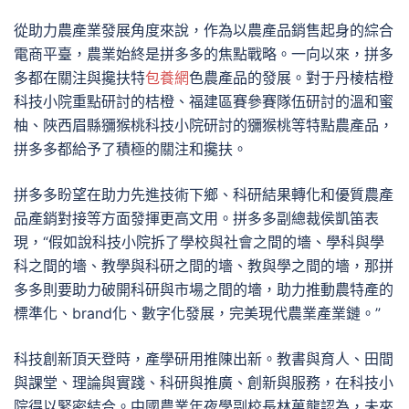
從助力農產業發展角度來說，作為以農產品銷售起身的綜合
電商平臺，農業始終是拼多多的焦點戰略。一向以來，拼多
多都在關注與攙扶特
包養網
色農產品的發展。對于丹棱桔橙
科技小院重點研討的桔橙、福建區賽參賽隊伍研討的溫和蜜
柚、陜西眉縣獼猴桃科技小院研討的獼猴桃等特點農產品，
拼多多都給予了積極的關注和攙扶。
拼多多盼望在助力先進技術下鄉、科研結果轉化和優質農產
品產銷對接等方面發揮更高文用。拼多多副總裁侯凱笛表
現，“假如說科技小院拆了學校與社會之間的墻、學科與學
科之間的墻、教學與科研之間的墻、教與學之間的墻，那拼
多多則要助力破開科研與市場之間的墻，助力推動農特產的
標準化、brand化、數字化發展，完美現代農業產業鏈。”
科技創新頂天登時，產學研用推陳出新。教書與育人、田間
與課堂、理論與實踐、科研與推廣、創新與服務，在科技小
院得以緊密結合。中國農業年夜學副校長林萬龍認為，未來