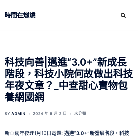
跳
至
時間在燃燒
主
要
內
容
科技向善|邁進“3.0+”新成長
階段，科技小院何故做出科技
年夜文章？_中查甜心寶物包
養網國網
BY
ADMIN
2024 年 5 月 2 日
未分類
新華網年夜理1月16日電
題: 邁進“3.0+”新發展階段，科技