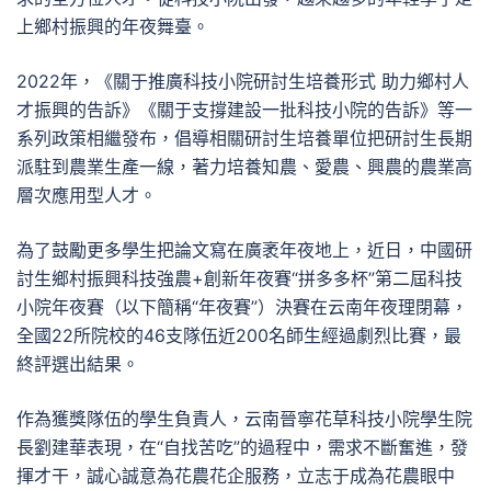
上鄉村振興的年夜舞臺。
2022年，《關于推廣科技小院研討生培養形式 助力鄉村人
才振興的告訴》《關于支撐建設一批科技小院的告訴》等一
系列政策相繼發布，倡導相關研討生培養單位把研討生長期
派駐到農業生產一線，著力培養知農、愛農、興農的農業高
層次應用型人才。
為了鼓勵更多學生把論文寫在廣袤年夜地上，近日，中國研
討生鄉村振興科技強農+創新年夜賽“拼多多杯”第二屆科技
小院年夜賽（以下簡稱“年夜賽”）決賽在云南年夜理閉幕，
全國22所院校的46支隊伍近200名師生經過劇烈比賽，最
終評選出結果。
作為獲獎隊伍的學生負責人，云南晉寧花草科技小院學生院
長劉建華表現，在“自找苦吃”的過程中，需求不斷奮進，發
揮才干，誠心誠意為花農花企服務，立志于成為花農眼中