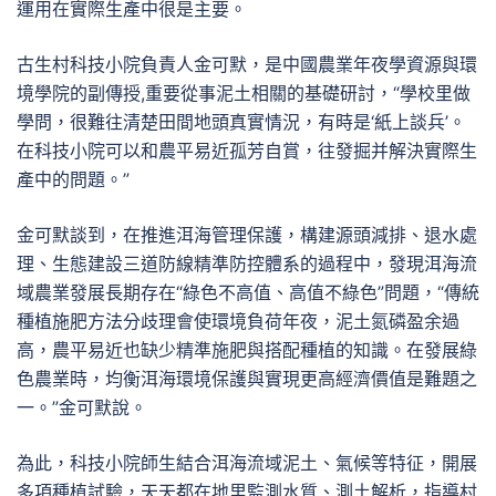
運用在實際生產中很是主要。
古生村科技小院負責人金可默，是中國農業年夜學資源與環
境學院的副傳授,重要從事泥土相關的基礎研討，“學校里做
學問，很難往清楚田間地頭真實情況，有時是‘紙上談兵’。
在科技小院可以和農平易近孤芳自賞，往發掘并解決實際生
產中的問題。”
金可默談到，在推進洱海管理保護，構建源頭減排、退水處
理、生態建設三道防線精準防控體系的過程中，發現洱海流
域農業發展長期存在“綠色不高值、高值不綠色”問題，“傳統
種植施肥方法分歧理會使環境負荷年夜，泥土氮磷盈余過
高，農平易近也缺少精準施肥與搭配種植的知識。在發展綠
色農業時，均衡洱海環境保護與實現更高經濟價值是難題之
一。”金可默說。
為此，科技小院師生結合洱海流域泥土、氣候等特征，開展
多項種植試驗，天天都在地里監測水質、測土解析，指導村