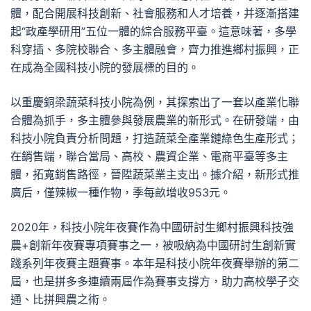
體，配合開展科技創新、社會服務和人才培養，并逐漸搭建
起“政產學研用”五位一體的綜合服務平臺。這意味著，多學
科穿插、多院校聯合、多主體融會，齊力推進鄉村振興，正
在成為全國科技小院的發展標的目的。
以重慶銅梁蔬菜科技小院為例，其探索出了一套以產業化聯
合體為抓手，多主體參與發展農業的新形式。在研發端，由
科技小院負責分析問題，打造蔬菜全產業鏈綠色生產形式；
在銷售端，聯合當局、高校、農資企業、電商平臺等多主
體，拓寬銷售路徑，晉陞蔬菜業主支出。據介紹，新形式推
廣后，僅辣椒一種作物，季每畝增收953元。
2020年，科技小院年夜賽作為中國研討生鄉村振興科技強
農+創新年夜賽專項賽事之一，被吸納為中國研討生創新實
踐系列年夜賽主題賽事。本年是科技小院年夜賽舉辦的第二
屆，也是拼多多連續兩屆作為賽事支撐方，助力高校學子交
通、比拼興農之術。