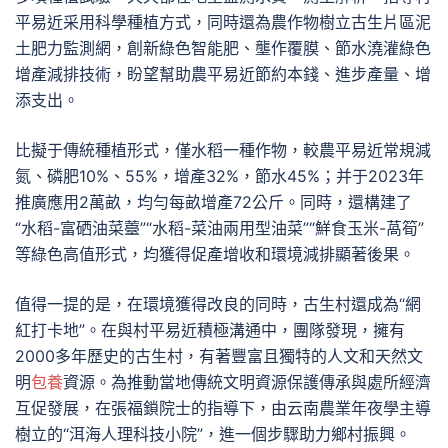
平易近采用科學種植方式，同時還為農作物樹立古生片區泥
土肥力監測網，創新綠色智能肥、壟作覆膜、節水澆灌綠色
增產減排技術，盼望幫助農平易近節約本錢、進步產量、增
添支出。
比擬于傳統種植形式，僅水稻一種作物，較農平易近常規減
氮、磷肥10%、55%，增產32%，節水45%；并于2023年
推廣應用2萬畝，均勻每畝增產72公斤。同時，還構建了
“水稻-富硒油菜薹”“水稻-菜油兩用型油菜”“鮮食玉米-萵筍”
等綠色高值形式，均獲得促產增收和環境減排顯著後果。
值得一提的是，在環境獲得改良的同時，古生村還成為“網
紅打卡地”。在與村平易近積極溝通中，團隊發現，擁有
2000多年歷史的古生村，有著豐富且獨特的人文和天然文
明
包養
資源。為推動當地傳統文明資源保護傳承與處所經濟
互促發展，在張福鎖院士的指導下，由云南農業年夜學主導
樹立的“洱海人理科技小院”，進一個步驟助力鄉村振興。