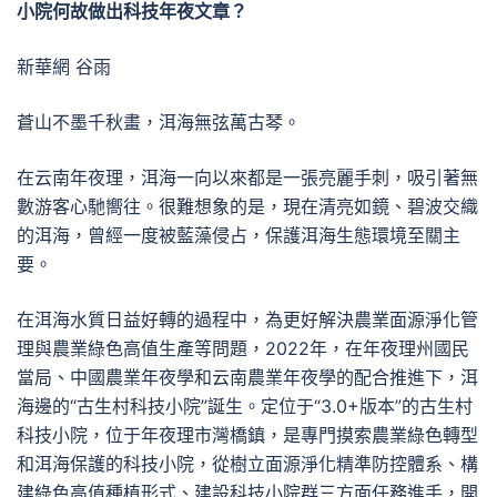
小院何故做出科技年夜文章？
新華網 谷雨
蒼山不墨千秋畫，洱海無弦萬古琴。
在云南年夜理，洱海一向以來都是一張亮麗手刺，吸引著無
數游客心馳嚮往。很難想象的是，現在清亮如鏡、碧波交織
的洱海，曾經一度被藍藻侵占，保護洱海生態環境至關主
要。
在洱海水質日益好轉的過程中，為更好解決農業面源淨化管
理與農業綠色高值生產等問題，2022年，在年夜理州國民
當局、中國農業年夜學和云南農業年夜學的配合推進下，洱
海邊的“古生村科技小院”誕生。定位于“3.0+版本”的古生村
科技小院，位于年夜理市灣橋鎮，是專門摸索農業綠色轉型
和洱海保護的科技小院，從樹立面源淨化精準防控體系、構
建綠色高值種植形式、建設科技小院群三方面任務進手，開