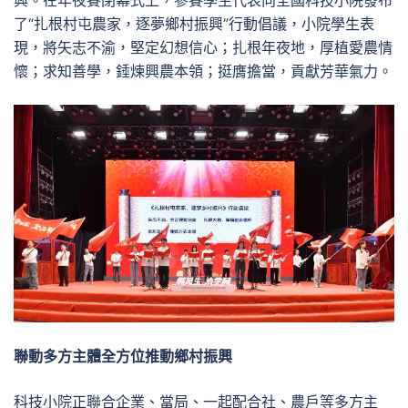
興。在年夜賽閉幕式上，參賽學生代表向全國科技小院發布
了“扎根村屯農家，逐夢鄉村振興”行動倡議，小院學生表
現，將矢志不渝，堅定幻想信心；扎根年夜地，厚植愛農情
懷；求知善學，錘煉興農本領；挺膺擔當，貢獻芳華氣力。
聯動多方主體全方位推動鄉村振興
科技小院正聯合企業、當局、一起配合社、農戶等多方主