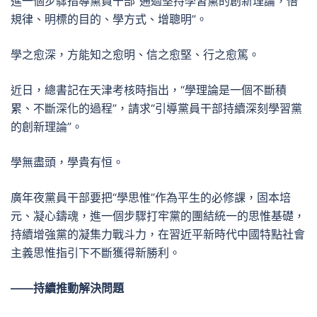
進一個步驟指導黨員干部“通過堅持學習黨的創新理論，悟
規律、明標的目的、學方式、增聰明”。
學之愈深，方能知之愈明、信之愈堅、行之愈篤。
近日，總書記在天津考核時指出，“學理論是一個不斷積
累、不斷深化的過程”，請求“引導黨員干部持續深刻學習黨
的創新理論”。
學無盡頭，學貴有恒。
廣年夜黨員干部要把“學思惟”作為平生的必修課，固本培
元、凝心鑄魂，進一個步驟打牢黨的團結統一的思惟基礎，
持續增強黨的凝集力戰斗力，在習近平新時代中國特點社會
主義思惟指引下不斷獲得新勝利。
——持續推動解決問題