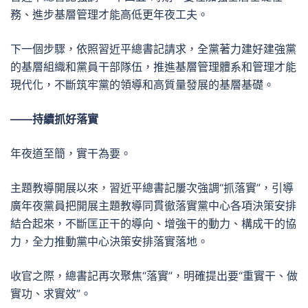
務、進步基層管理才能高低更年夜工夫。
下一個步驟，依照習近平總書記請求，全黨著力建好建強黨
的基層組織和黨員干部隊伍，推進基層管理體系和管理才能
現代化，不斷筑牢黨的領導和高質量發展的基層基礎。
——持續抓好落實
年夜道至簡，實干為要。
主題教導開展以來，習近平總書記屢次強調“抓落實”，引導
廣年夜黨員把開展主題教導同貫徹落實黨中心各項決策安排
結合起來，不斷匡正干的導向、增強干的動力、構成干的協
力，全力推動黨中心決策安排落實落地。
收官之際，總書記再次聚焦“落實”，明確提出要“重實干、做
實功、求實效”。