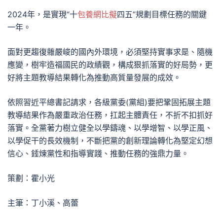
2024年，是實現“十
包養網比擬
四五”規劃目標任務的關鍵
一年。
面對更趨復雜嚴峻的國內外環境，必須堅持實事求是、隨機
應變，樹牢造福國民的政績觀，構成狠抓落實的好局勢，更
好將主題教導結果轉化為推動高質量發展的成效。
依照習近平總書記請求，各級黨委(黨組)要把鞏固拓展主題
教導結果作為嚴重政治任務，扛起主體責任，不折不扣抓好
落實。全黨著力樹立健全以學鑄魂、以學增智、以學正風、
以學促干的長效機制，不斷把黨的創新理論轉化為堅定幻想
信心、錘煉黨性和指導實踐、推動任務的強鼎力量。
策劃：霍小光
主筆：丁小溪、高蕾