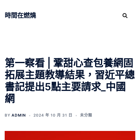
跳
至
時間在燃燒
主
要
內
容
第一察看 | 鞏甜心查包養網固
拓展主題教導結果，習近平總
書記提出5點主要請求_中國
網
BY
ADMIN
2024 年 10 月 31 日
未分類