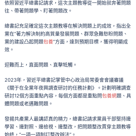
依照習近平總書記請求，這次主題教導從一開始就奔著問題
往、帶著問題學、盯著問題改。
總書記充足確定這次主題教導在解決問題上的成效，指出全
黨在“著力解決制約高質量發展問題、群眾急難愁盼問題、
黨的建設凸起問題
包養
”方面，達到預期目標，獲得明顯成
效。
迎難而上，直面問題、直擊牴觸。
2023年，習近平總書記掌管中心政治局常委會會議審議
《關于在全黨年夜興調查研討的任務計劃》。計劃明確調查
研討12個方面重點內容，每個方面都是重點問
包養網
題、具
體問題或老邁難問題。
發揚共產黨人最講認真的精力，總書記請求黨員干部堅持邊
學習、邊對照、邊檢視、邊整改，把問題整改貫穿主題教導
始終，“一項一項制訂整改辦法”。