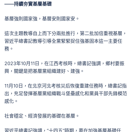
——持續夯實基層基礎
基層強則國家強，基層安則國家安。
這次主題教導自上而下分兩批進行，第二批加倍重視基層，
習近平總書記教導引導全黨緊緊捉住強基固本這一主要任
務。
2023年10月11日，在江西考核時，總書記強調，鄉村要振
興，關鍵是把基層黨組織建好、建強。
11月10日，在北京河北考核災后恢復重建任務時，總書記指
出，充足發揮基層黨組織戰斗堡壘感化和黨員干部先鋒模范
感化。
社會穩定、經濟發展的基礎在基層。
習近平總書記強調，“十四五”時期，要在加強基層基礎任