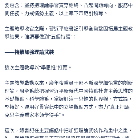
要包含：堅持把理論學習貫穿始終、凸起問題導向、服務中
間任務、力戒情勢主義、以上率下示范引領等。
主題教導收官之際，習近平總書記引導全黨鞏固拓展主題教
導結果，強調要做到“五個持續”：
——持續加強理論武裝
這次主題教導以“學思惟”打頭。
主題教導啟動以來，廣年夜黨員干部不斷深學細悟黨的創新
理論，周全系統把握習近平新時代中國特點社會主義思惟的
基礎觀點、科學體系，掌握好這一思惟的世界觀、方式論，
堅持好、運用好貫穿此中的立場觀點方式，盡力“真正把馬
克思主義看家本領學得手”。
這次，總書記在主要講話中把加強理論武裝作為重中之重，