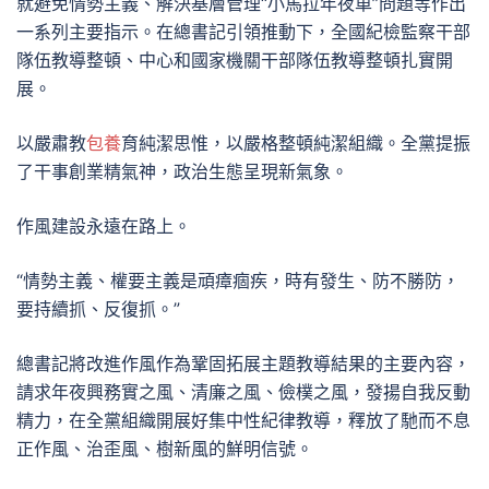
就避免情勢主義、解決基層管理“小馬拉年夜車”問題等作出
一系列主要指示。在總書記引領推動下，全國紀檢監察干部
隊伍教導整頓、中心和國家機關干部隊伍教導整頓扎實開
展。
以嚴肅教
包養
育純潔思惟，以嚴格整頓純潔組織。全黨提振
了干事創業精氣神，政治生態呈現新氣象。
作風建設永遠在路上。
“情勢主義、權要主義是頑瘴痼疾，時有發生、防不勝防，
要持續抓、反復抓。”
總書記將改進作風作為鞏固拓展主題教導結果的主要內容，
請求年夜興務實之風、清廉之風、儉樸之風，發揚自我反動
精力，在全黨組織開展好集中性紀律教導，釋放了馳而不息
正作風、治歪風、樹新風的鮮明信號。