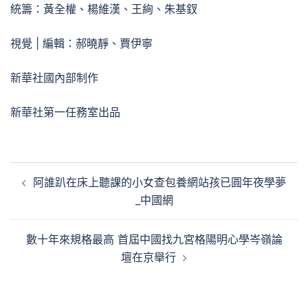
統籌：黃全權、楊維漢、王絢、朱基釵
視覺 | 編輯：郝曉靜、賈伊寧
新華社國內部制作
新華社第一任務室出品
文
阿誰趴在床上聽課的小女查包養網站孩已圓年夜學夢
章
_中國網
導
覽
數十年來規格最高 首屆中國找九宮格陽明心學岑嶺論
壇在京舉行