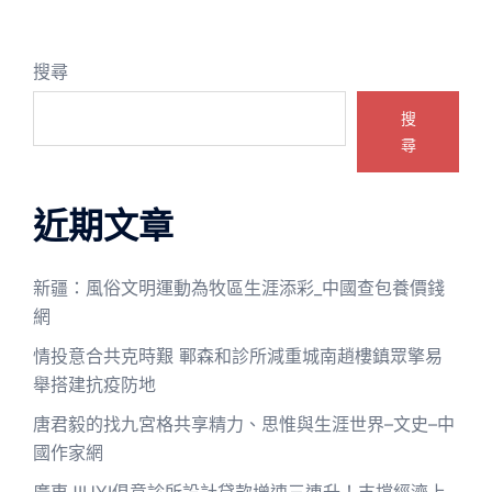
搜尋
搜
尋
近期文章
新疆：風俗文明運動為牧區生涯添彩_中國查包養價錢
網
情投意合共克時艱 鄆森和診所減重城南趙樓鎮眾擎易
舉搭建抗疫防地
唐君毅的找九宮格共享精力、思惟與生涯世界–文史–中
國作家網
廣東JIUYI俱意診所設計貸款增速三連升！支撐經濟上