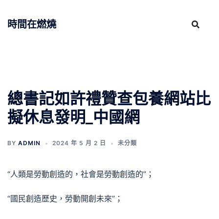
跳
至
時間在燃燒
主
要
內
容
總書記如許禮贊查包養網站比
擬休息發明_中國網
BY
ADMIN
2024 年 5 月 2 日
未分類
“人類是勞動創造的，社會是勞動創造的”；
“國民創造歷史，勞動開創未來”；