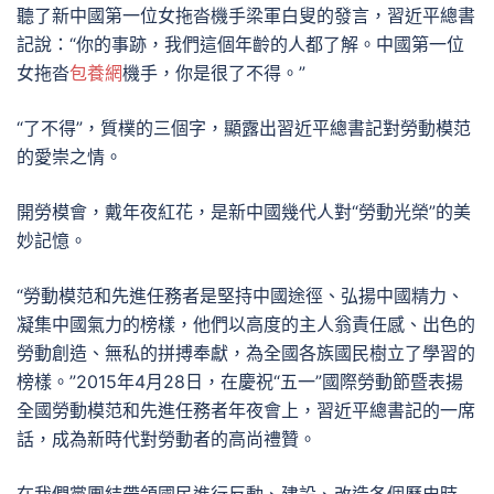
聽了新中國第一位女拖沓機手梁軍白叟的發言，習近平總書
記說：“你的事跡，我們這個年齡的人都了解。中國第一位
女拖沓
包養網
機手，你是很了不得。”
“了不得”，質樸的三個字，顯露出習近平總書記對勞動模范
的愛崇之情。
開勞模會，戴年夜紅花，是新中國幾代人對“勞動光榮”的美
妙記憶。
“勞動模范和先進任務者是堅持中國途徑、弘揚中國精力、
凝集中國氣力的榜樣，他們以高度的主人翁責任感、出色的
勞動創造、無私的拼搏奉獻，為全國各族國民樹立了學習的
榜樣。”2015年4月28日，在慶祝“五一”國際勞動節暨表揚
全國勞動模范和先進任務者年夜會上，習近平總書記的一席
話，成為新時代對勞動者的高尚禮贊。