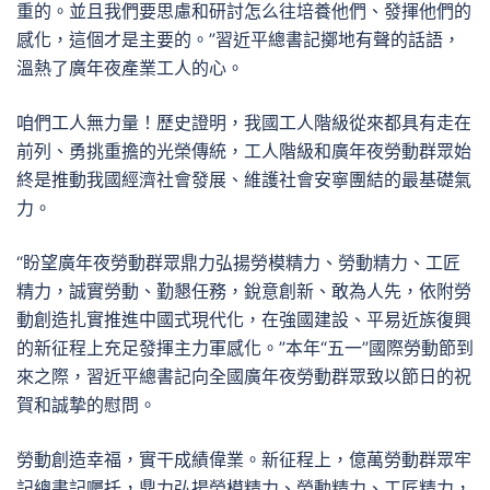
重的。並且我們要思慮和研討怎么往培養他們、發揮他們的
感化，這個才是主要的。”習近平總書記擲地有聲的話語，
溫熱了廣年夜產業工人的心。
咱們工人無力量！歷史證明，我國工人階級從來都具有走在
前列、勇挑重擔的光榮傳統，工人階級和廣年夜勞動群眾始
終是推動我國經濟社會發展、維護社會安寧團結的最基礎氣
力。
“盼望廣年夜勞動群眾鼎力弘揚勞模精力、勞動精力、工匠
精力，誠實勞動、勤懇任務，銳意創新、敢為人先，依附勞
動創造扎實推進中國式現代化，在強國建設、平易近族復興
的新征程上充足發揮主力軍感化。”本年“五一”國際勞動節到
來之際，習近平總書記向全國廣年夜勞動群眾致以節日的祝
賀和誠摯的慰問。
勞動創造幸福，實干成績偉業。新征程上，億萬勞動群眾牢
記總書記囑托，鼎力弘揚勞模精力、勞動精力、工匠精力，