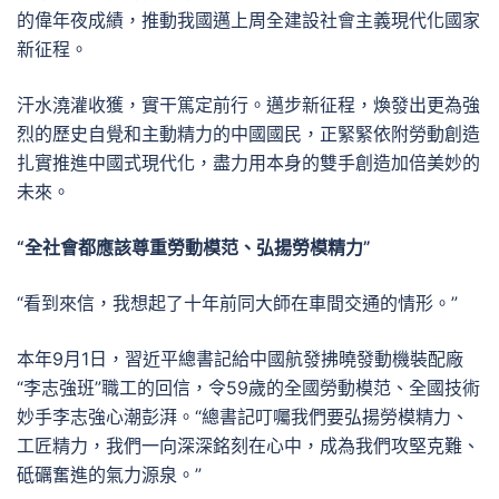
的偉年夜成績，推動我國邁上周全建設社會主義現代化國家
新征程。
汗水澆灌收獲，實干篤定前行。邁步新征程，煥發出更為強
烈的歷史自覺和主動精力的中國國民，正緊緊依附勞動創造
扎實推進中國式現代化，盡力用本身的雙手創造加倍美妙的
未來。
“全社會都應該尊重勞動模范、弘揚勞模精力”
“看到來信，我想起了十年前同大師在車間交通的情形。”
本年9月1日，習近平總書記給中國航發拂曉發動機裝配廠
“李志強班”職工的回信，令59歲的全國勞動模范、全國技術
妙手李志強心潮彭湃。“總書記叮囑我們要弘揚勞模精力、
工匠精力，我們一向深深銘刻在心中，成為我們攻堅克難、
砥礪奮進的氣力源泉。”