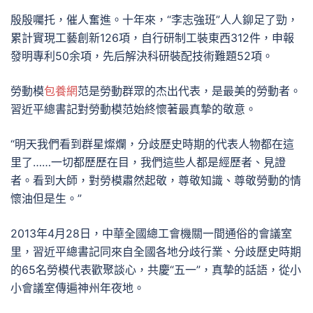
殷殷囑托，催人奮進。十年來，“李志強班”人人鉚足了勁，
累計實現工藝創新126項，自行研制工裝東西312件，申報
發明專利50余項，先后解決科研裝配技術難題52項。
勞動模
包養網
范是勞動群眾的杰出代表，是最美的勞動者。
習近平總書記對勞動模范始終懷著最真摯的敬意。
“明天我們看到群星燦爛，分歧歷史時期的代表人物都在這
里了……一切都歷歷在目，我們這些人都是經歷者、見證
者。看到大師，對勞模肅然起敬，尊敬知識、尊敬勞動的情
懷油但是生。”
2013年4月28日，中華全國總工會機關一間通俗的會議室
里，習近平總書記同來自全國各地分歧行業、分歧歷史時期
的65名勞模代表歡聚談心，共慶“五一”，真摯的話語，從小
小會議室傳遍神州年夜地。