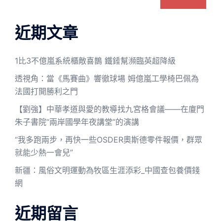
近期文章
1比3不億嵐系統櫃敵喜鵲 鐵錘幫瀕臨英超降級
透視角：當《馬賽曲》響徹球場 姆億嵐工學椅巴佩為
法國打開勝利之門
【劉強】中華孝道與愛的教導找九宮格會議——在廈門
朱子書院“兩岸國學年夜講堂”的演講
“我多跑兩步，再快一些OSDER奧斯德零件報價，群眾
就能少熱一會兒”
新疆：風俗文明運動為牧區生涯添彩_中國查包養價錢
網
近期留言