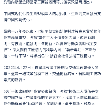
約翰內斯堡金磚國家工商論壇閉幕式發表致辭時指出。
中國式現代化是生齒規模宏大的現代化，生齒高質量發展支
撐中國式現代化。
黨的十八年夜以來，習近平總書記始終對建設高素質勞動年
夜軍高度重視，強調“當代工人不僅要無力量，還要有聰
明、有技術，能發明、會創新，以實際行動奏響時代主旋
律”，深入闡釋工匠精力的科學內涵：“執著專注、不斷改
進、一絲不茍、尋求出色”，號召全社會弘揚工匠精力。
2022年4月27日，首屆年夜國工匠創新交通年夜會盛大開
幕。這是一場致敬勞模工匠、交通創新結果、晉陞職工技巧
素質的盛會。
習近平總書記向年夜會發來賀信，強調“技術工人隊伍是支
撐中國制造、中國創造的主要氣力”，我國工人階級和廣年
夜勞動群眾要“勤學苦練、深刻鉆研，勇于創新、敢為人