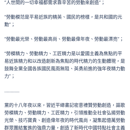
“人世間的一切幸福都需求靠辛苦的勞動來創造”；
“勞動模范是平易近族的精英、國民的榜樣，是共和國的元
勳”；
“勞動最光榮、勞動最高尚、勞動最偉年夜、勞動最漂亮”；
“勞模精力、勞動精力、工匠精力是以愛國主義為焦點的平
易近族精力和以改造創新為焦點的時代精力的生動體現，是
鼓舞全黨全國各族國民風雨無阻、英勇前進的強年夜精力動
力”；
…………
黨的十八年夜以來，習近平總書記密意禮贊勞動創造，謳歌
勞模精力、勞動精力、工匠精力，引領推動全社會弘揚勞動
光榮、技巧寶貴、創造偉年夜的時代風尚，凝集起億萬勞動
群眾團結奮進的強鼎力量，創造了新時代中國特點社會主義