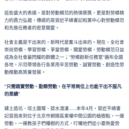
這些盛大的表揚，是對勞動模范的熱情褒獎，更是對勞模精
力的鼎力弘揚，傳遞的是習近平總書記和黨中心對勞動模范
和先進任務者的密意關愛。
社會主義是干出來的，新時代是奮斗出來的。現在，全社會
崇尚勞模、學習勞模、爭當勞模、關愛勞模，勞動模范日益
成為全社會最閃耀的群體之一；“勞模創新任務室”遍布全國
各地，示范帶領各行各業用辛苦勞動、誠實勞動、創造性勞
動推動高質量發展。
“只需踏實勞動、勤懇勞動，在平常崗位上也能干出不服凡
的業績”
鏟土造坑、培土圍堰、提水澆灌……本年4月，習近平總書
記冒雨來到位于北京市朝陽區東壩中間公園的植樹點，一邊
勞動，一邊教孩子們種樹的方式，叮囑他們從小要熱愛勞