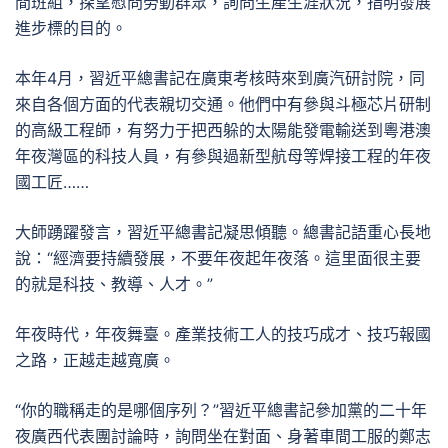
間班組，探望慰問勞動群眾，詢問生產生涯狀況，指明發展
進步標的目的。
本年4月，習近平總書記在廣東考核時來到廣汽研討院，同
來自各個方面的代表親切交通。他們中有參與斗極芯片研制
的高級工程師，有努力于把西躲的太陽能發電輸送到粵港澳
年夜灣區的科技人員，有參與過新型航母等焊接工程的年夜
國工匠……
大師踴躍發言，習近平總書記凝思傾聽。總書記語重心長地
說：“經濟要持續發展，不要年夜起年夜落。這里面很主要
的就是科技、教導、人才。”
年夜時代，年夜舞臺。產業技術工人的技巧成才、技巧報國
之路，正越走越寬廣。
“你的職稱走的是哪個序列？”習近平總書記參加黨的二十年
夜廣西代表團討論時，詢問坐在對面、身著車間工服的鄭志