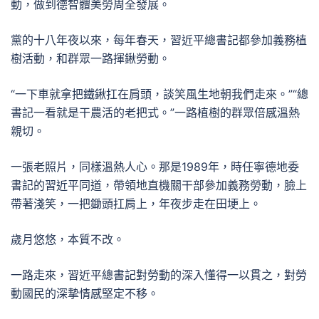
動，做到德智體美勞周全發展。
黨的十八年夜以來，每年春天，習近平總書記都參加義務植
樹活動，和群眾一路揮鍬勞動。
“一下車就拿把鐵鍬扛在肩頭，談笑風生地朝我們走來。”“總
書記一看就是干農活的老把式。”一路植樹的群眾倍感溫熱
親切。
一張老照片，同樣溫熱人心。那是1989年，時任寧德地委
書記的習近平同道，帶領地直機關干部參加義務勞動，臉上
帶著淺笑，一把鋤頭扛肩上，年夜步走在田埂上。
歲月悠悠，本質不改。
一路走來，習近平總書記對勞動的深入懂得一以貫之，對勞
動國民的深摯情感堅定不移。