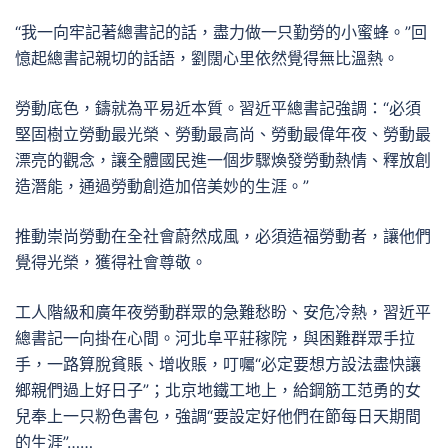
“我一向牢記著總書記的話，盡力做一只勤勞的小蜜蜂。”回
憶起總書記親切的話語，劉闊心里依然覺得無比溫熱。
勞動底色，鑄就為平易近本質。習近平總書記強調：“必須
堅固樹立勞動最光榮、勞動最高尚、勞動最偉年夜、勞動最
漂亮的觀念，讓全體國民進一個步驟煥發勞動熱情、釋放創
造潛能，通過勞動創造加倍美妙的生涯。”
推動崇尚勞動在全社會蔚然成風，必須造福勞動者，讓他們
覺得光榮，獲得社會尊敬。
工人階級和廣年夜勞動群眾的急難愁盼、安危冷熱，習近平
總書記一向掛在心間。河北阜平莊稼院，與困難群眾手拉
手，一路算脫貧賬、增收賬，叮囑“必定要想方設法盡快讓
鄉親們過上好日子”；北京地鐵工地上，給鋼筋工范勇的女
兒奉上一只粉色書包，強調“要設定好他們在節每日天期間
的生涯”……