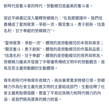
新時代是奮斗者的時代，勞動模范是最美的奮斗者。
習近平總書記深入闡釋勞模精力：“在長期實踐中，我們培
養構成了愛崗敬業、爭創一流、艱苦奮斗、勇于創新、恬澹
名利、甘于奉獻的勞模精力”。
“愛崗敬業、爭創一流”，體現的是勞動模范的本質和尋求；
“艱苦奮斗、勇于創新”，體現的是勞動模范的作風與品質；
“恬澹名利、甘于奉獻”，體現的是勞動模范的境界與修為。
勞模精力繼承并發展了中華優秀傳統文明中的勞動觀念，是
馬克思主義勞動觀的生動體現。
偉年夜時代呼喚偉年夜精力，高尚事業需求榜樣引領。勞模
精力作為社會主義先進文明的主要組成部門，生動詮釋了社
會主義焦點價值觀，豐富了平易近族精力和時代精力的內
涵，是我們極為寶貴的精力財富。