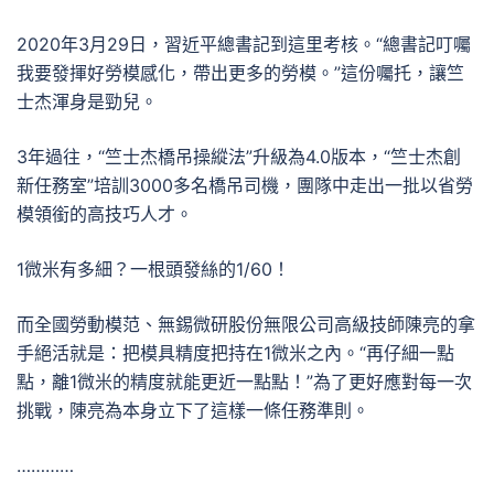
2020年3月29日，習近平總書記到這里考核。“總書記叮囑
我要發揮好勞模感化，帶出更多的勞模。”這份囑托，讓竺
士杰渾身是勁兒。
3年過往，“竺士杰橋吊操縱法”升級為4.0版本，“竺士杰創
新任務室”培訓3000多名橋吊司機，團隊中走出一批以省勞
模領銜的高技巧人才。
1微米有多細？一根頭發絲的1/60！
而全國勞動模范、無錫微研股份無限公司高級技師陳亮的拿
手絕活就是：把模具精度把持在1微米之內。“再仔細一點
點，離1微米的精度就能更近一點點！”為了更好應對每一次
挑戰，陳亮為本身立下了這樣一條任務準則。
…………