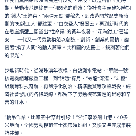
在我們黨團結帶領國民進行反動、建設、改造各個歷史時
期，勞動模范始終是一個閃光的群體：從社會主義建設時期
的“鐵人”王進喜、“兩彈元勛”鄧稼先，到改造開放歷史新時
期的“知識工人”鄧建軍、“白衣圣人”吳登云，再到新時代的
在懸崖絕壁上開鑿出“性命渠”的黃年夜發、“深海鉗工”管延
安……一代又一代勞動模范以創造、創新、創業的豪情，譜
寫著“換了人間”的動人篇章。共和國的史冊上，鐫刻著他們
的榮光。
步進新時代，從港珠澳年夜橋、白鶴灘水電站、“華龍一號”
核電機組等嚴重工程，到“嫦娥”探月、“蛟龍”深潛、“斗極”
組網等科技奇跡，再到淨化防治、精準脫貧等攻堅戰役，經
濟社會發展的各條戰線，都留下了勞動模范奮進的足跡和辛
苦的汗水。
“橋吊作業，比如空中‘穿針引線’！”浙江寧波船山港，40多
米地面，全國勞動模范竺士杰帶領班組，又快又準完成集裝
箱裝卸。