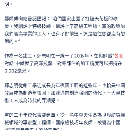
明。
鄭師傅向總書記匯報：“咱們國家出臺了打破天花板的政
策，我剛評上特級技師，還評上了高級工程師。黨的政策讓
我們職高畢業的工人，也有了好前途。這是過往想都沒有想
到的。”
作為一名鉗工，鄭志明在一線干了20多年，在與鋼鐵“
包養
對話”中練就了高深技藝，對零部件的加工精度可以把持在
0.002毫米。
鄭志明從鉗工學徒成長為年夜國工匠的這些年，也恰是中國
發展成為制造年夜國、加速邁向制造強國的時代，一大量技
術工人成為時代的弄潮兒。
黨的二十年夜代表鄧建軍，從一名中專天生長為世界紡織機
械領域的專家型工程師、國家級技巧年夜師，被譽為中國