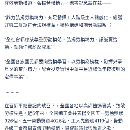
尊敬勞動模范、弘揚勞模精力，總書記念茲在茲——
“鼎力弘揚勞模精力，充足發揮工人階級主人翁感化，維護
好職工群眾符合法規權益，積極構建和諧勞動關系”；
“全社會都應該尊重勞動模范、弘揚勞模精力，讓誠實勞
動、勤懇任務蔚然成風”；
“全國各族國民都要向勞模學習，以勞模為榜樣，發揮只爭
旦夕的奮斗精力，配合投身實現中華平易近族偉年夜復興的
宏偉事業”；
…………
在習近平總書記的號召下，全國各地以高尚禮遇褒獎、致敬
勞模先進。近5年來，全國總工會共表揚全國五一勞動獎狀
926個、五一勞動獎章4026名、工人先鋒號4119個，帶動
各級工會選樹宣傳勞動模范，唱響新時代勞動者之歌。