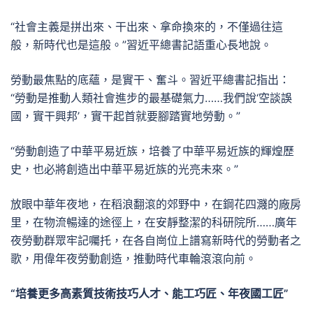
“社會主義是拼出來、干出來、拿命換來的，不僅過往這
般，新時代也是這般。”習近平總書記語重心長地說。
勞動最焦點的底蘊，是實干、奮斗。習近平總書記指出：
“勞動是推動人類社會進步的最基礎氣力……我們說‘空談誤
國，實干興邦’，實干起首就要腳踏實地勞動。”
“勞動創造了中華平易近族，培養了中華平易近族的輝煌歷
史，也必將創造出中華平易近族的光亮未來。”
放眼中華年夜地，在稻浪翻滾的郊野中，在鋼花四濺的廠房
里，在物流暢達的途徑上，在安靜整潔的科研院所……廣年
夜勞動群眾牢記囑托，在各自崗位上譜寫新時代的勞動者之
歌，用偉年夜勞動創造，推動時代車輪滾滾向前。
“培養更多高素質技術技巧人才、能工巧匠、年夜國工匠”