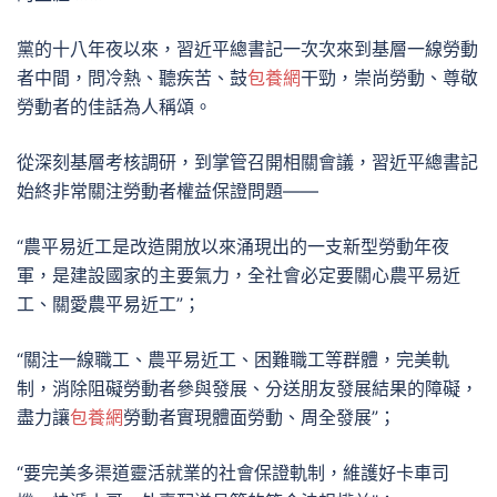
黨的十八年夜以來，習近平總書記一次次來到基層一線勞動
者中間，問冷熱、聽疾苦、鼓
包養網
干勁，崇尚勞動、尊敬
勞動者的佳話為人稱頌。
從深刻基層考核調研，到掌管召開相關會議，習近平總書記
始終非常關注勞動者權益保證問題——
“農平易近工是改造開放以來涌現出的一支新型勞動年夜
軍，是建設國家的主要氣力，全社會必定要關心農平易近
工、關愛農平易近工”；
“關注一線職工、農平易近工、困難職工等群體，完美軌
制，消除阻礙勞動者參與發展、分送朋友發展結果的障礙，
盡力讓
包養網
勞動者實現體面勞動、周全發展”；
“要完美多渠道靈活就業的社會保證軌制，維護好卡車司