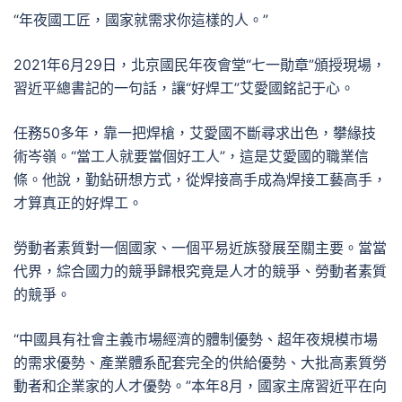
“年夜國工匠，國家就需求你這樣的人。”
2021年6月29日，北京國民年夜會堂“七一勛章”頒授現場，
習近平總書記的一句話，讓“好焊工”艾愛國銘記于心。
任務50多年，靠一把焊槍，艾愛國不斷尋求出色，攀緣技
術岑嶺。“當工人就要當個好工人”，這是艾愛國的職業信
條。他說，勤鉆研想方式，從焊接高手成為焊接工藝高手，
才算真正的好焊工。
勞動者素質對一個國家、一個平易近族發展至關主要。當當
代界，綜合國力的競爭歸根究竟是人才的競爭、勞動者素質
的競爭。
“中國具有社會主義市場經濟的體制優勢、超年夜規模市場
的需求優勢、產業體系配套完全的供給優勢、大批高素質勞
動者和企業家的人才優勢。”本年8月，國家主席習近平在向