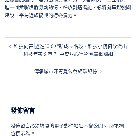
進一個步驟煥發勞動熱情、釋放創造潛能，必將凝集起強國
建設、平易近族復興的磅礴氣力。
文
科技向善|邁進“3.0+”新成長階段，科技小院何故做出
章
科技年夜文章？_中查甜心寶物包養網國網
導
覽
傳承城市汗青覓包養經驗記憶
發佈留言
發佈留言必須填寫的電子郵件地址不會公開。
必填欄
位標示為
*