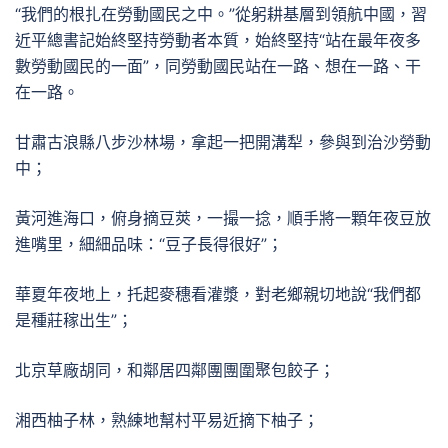
“我們的根扎在勞動國民之中。”從躬耕基層到領航中國，習
近平總書記始終堅持勞動者本質，始終堅持“站在最年夜多
數勞動國民的一面”，同勞動國民站在一路、想在一路、干
在一路。
甘肅古浪縣八步沙林場，拿起一把開溝犁，參與到治沙勞動
中；
黃河進海口，俯身摘豆莢，一撮一捻，順手將一顆年夜豆放
進嘴里，細細品味：“豆子長得很好”；
華夏年夜地上，托起麥穗看灌漿，對老鄉親切地說“我們都
是種莊稼出生”；
北京草廠胡同，和鄰居四鄰團團圍聚包餃子；
湘西柚子林，熟練地幫村平易近摘下柚子；