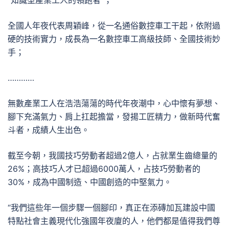
“知識型產業工人的領跑者”；
全國人年夜代表周穎峰，從一名通俗數控車工干起，依附過
硬的技術實力，成長為一名數控車工高級技師、全國技術妙
手；
…………
無數產業工人在浩浩蕩蕩的時代年夜潮中，心中懷有夢想、
腳下充滿氣力、肩上扛起擔當，發揚工匠精力，做新時代奮
斗者，成績人生出色。
截至今朝，我國技巧勞動者超過2億人，占就業生齒總量的
26%；高技巧人才已超過6000萬人，占技巧勞動者的
30%，成為中國制造、中國創造的中堅氣力。
“我們這些年一個步驟一個腳印，真正在添磚加瓦建設中國
特點社會主義現代化強國年夜廈的人，他們都是值得我們尊