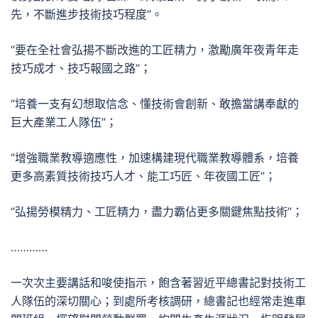
先，不斷進步技術技巧程度”。
“要在全社會弘揚不斷改進的工匠精力，激勵廣年夜青年走
技巧成才、技巧報國之路”；
“培養一支有幻想取信念、懂技術會創新、敢擔當講奉獻的
巨大產業工人隊伍”；
“增強職業教導適應性，加速構建現代職業教導體系，培養
更多高素質技術技巧人才、能工巧匠、年夜國工匠”；
“弘揚勞模精力、工匠精力，盡力霸佔更多關鍵焦點技術”；
…………
一次次主要講話和唆使指示，飽含著習近平總書記對技術工
人隊伍的深切關心；到處所考核調研，總書記也經常走進車