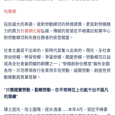
包養網
這些盛大的表揚，是對勞動模范的熱情褒獎，更是對勞模精
力的鼎力
包養網比擬
弘揚，傳遞的是習近平總書記和黨中心
對勞動模范和先進任務者的密意關愛。
社會主義是干出來的，新時代是奮斗出來的。現在，全社會
崇尚勞模、學習勞模、爭當勞模、關愛勞模，勞動模范日益
成為全社會最閃耀的群體之一；“勞模創新任務室”遍布全國
各地，示范帶領各行各業用辛苦勞動、誠實勞動、創造性勞
動推動高質量發展。
“只需踏實勞動、勤懇勞動，在平常崗位上也能干出不服凡
的業績”
鏟土造坑、培土圍堰、提水澆灌……本年4月，習近平總書