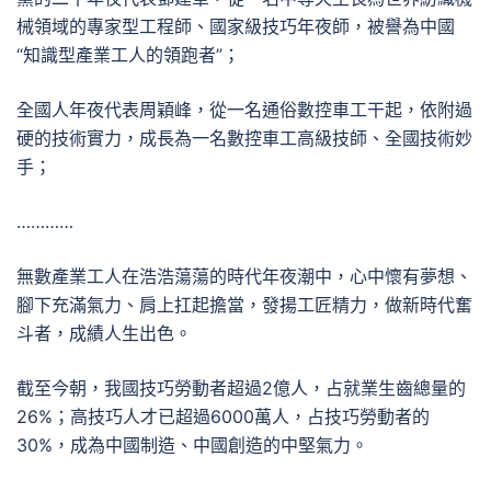
械領域的專家型工程師、國家級技巧年夜師，被譽為中國
“知識型產業工人的領跑者”；
全國人年夜代表周穎峰，從一名通俗數控車工干起，依附過
硬的技術實力，成長為一名數控車工高級技師、全國技術妙
手；
…………
無數產業工人在浩浩蕩蕩的時代年夜潮中，心中懷有夢想、
腳下充滿氣力、肩上扛起擔當，發揚工匠精力，做新時代奮
斗者，成績人生出色。
截至今朝，我國技巧勞動者超過2億人，占就業生齒總量的
26%；高技巧人才已超過6000萬人，占技巧勞動者的
30%，成為中國制造、中國創造的中堅氣力。