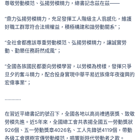
尊敬勞動模范、弘揚勞模精力，總書記念茲在茲——
“鼎力弘揚勞模精力，充足發揮工人階級主人翁感化，維護
好職工群眾符合法規權益，積極構建和諧勞動關系”；
“全社會都應該尊重勞動模范、弘揚勞模精力，讓誠實勞
動、勤懇任務蔚然成風”；
“全國各族國民都要向勞模學習，以勞模為榜樣，發揮只爭
旦夕的奮斗精力，配合投身實現中華平易近族偉年夜復興的
宏偉事業”；
…………
在習近平總書記的號召下，全國各地以高尚禮遇褒獎、致敬
勞模先進。近5年來，全國總工會共表揚全國五一勞動獎狀
926個、五一勞動獎章4026名、工人先鋒號4119個，帶動
各級工會選樹宣傳勞動模范，唱響新時代勞動者之歌。