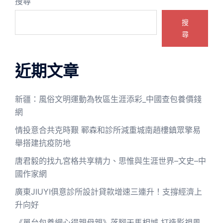
搜尋
搜
尋
近期文章
新疆：風俗文明運動為牧區生涯添彩_中國查包養價錢
網
情投意合共克時艱 鄆森和診所減重城南趙樓鎮眾擎易
舉搭建抗疫防地
唐君毅的找九宮格共享精力、思惟與生涯世界–文史–中
國作家網
廣東JIUYI俱意診所設計貸款增速三連升！支撐經濟上
升向好
《單台包養網心得親母親》落腳天馬相城 打造影視風