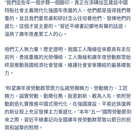
“我們這些年一個步驟一個腳印，真正在添磚加瓦建設中國
特點社會主義現代化強國年夜廈的人，他們都是值得我們尊
重的。並且我們要思慮和研討怎么往培養他們、發揮他們的
感化，這個才是主要的。”習近平總書記擲地有聲的話語，
溫熱了廣年夜產業工人的心。
咱們工人無力量！歷史證明，我國工人階級從來都具有走在
前列、勇挑重擔的光榮傳統，工人階級和廣年夜勞動群眾始
終是推動我國經濟社會發展、維護社會安寧團結的最基礎氣
力。
“盼望廣年夜勞動群眾鼎力弘揚勞模精力、勞動精力、工匠
精力，誠實勞動、勤懇任務，銳意創新、敢為人先，依附勞
動創造扎實推進中國式現代化，在強國建設、平易近族復興
的新征程上充足發揮主力軍感化。”本年“五一”國際勞動節到
來之際，習近平總書記向全國廣年夜勞動群眾致以節日的祝
賀和誠摯的慰問。