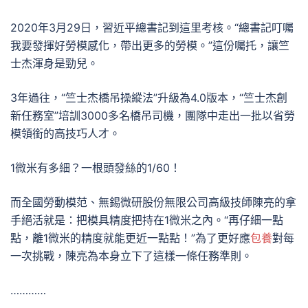
2020年3月29日，習近平總書記到這里考核。“總書記叮囑
我要發揮好勞模感化，帶出更多的勞模。”這份囑托，讓竺
士杰渾身是勁兒。
3年過往，“竺士杰橋吊操縱法”升級為4.0版本，“竺士杰創
新任務室”培訓3000多名橋吊司機，團隊中走出一批以省勞
模領銜的高技巧人才。
1微米有多細？一根頭發絲的1/60！
而全國勞動模范、無錫微研股份無限公司高級技師陳亮的拿
手絕活就是：把模具精度把持在1微米之內。“再仔細一點
點，離1微米的精度就能更近一點點！”為了更好應
包養
對每
一次挑戰，陳亮為本身立下了這樣一條任務準則。
…………