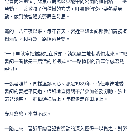
記冒雨來到位于北京市朝陽區東壩中間公園的植樹點，一邊
勞動，一邊教孩子們種樹的方式，叮囑他們從小要熱愛勞
動，做到德智體美勞周全發展。
黨的十八年夜以來，每年春天，習近平總書記都參加義務植
樹活動，和群眾一路揮鍬勞動。
“一下車就拿把鐵鍬扛在肩頭，談笑風生地朝我們走來。”“總
書記一看就是干農活的老把式。”一路植樹的群眾倍感溫熱
親切。
一張老照片，同樣溫熱人心。那是1989年，時任寧德地委
書記的習近平同道，帶領地直機關干部參加義務勞動，臉上
帶著淺笑，一把鋤頭扛肩上，年夜步走在田埂上。
歲月悠悠，本質不改。
一路走來，習近平總書記對勞動的深入懂得一以貫之，對勞