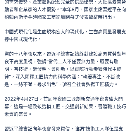
的需求優勢、產業體系配套完全的供給優勢、大批高素質勞
動者和企業家的人才優勢。”本年8月，國家主席習近平在向
約翰內斯堡金磚國家工商論壇閉幕式發表致辭時指出。
中國式現代化是生齒規模宏大的現代化，生齒高質量發展支
撐中國式現代化。
黨的十八年夜以來，習近平總書記始終對建設高素質勞動年
夜軍高度重視，強調“當代工人不僅要無力量，還要有聰
明、有技術，能發明、會創新，以實際行動奏響時代主旋
律”，深入闡釋工匠精力的科學內涵：“執著專注、不斷改
進、一絲不茍、尋求出色”，號召全社會弘揚工匠精力。
2022年4月27日，首屆年夜國工匠創新交通年夜會盛大開
幕。這是一場致敬勞模工匠、交通創新結果、晉陞職工技巧
素質的盛會。
習近平總書記向年夜會發來賀信，強調“技術工人隊伍是支