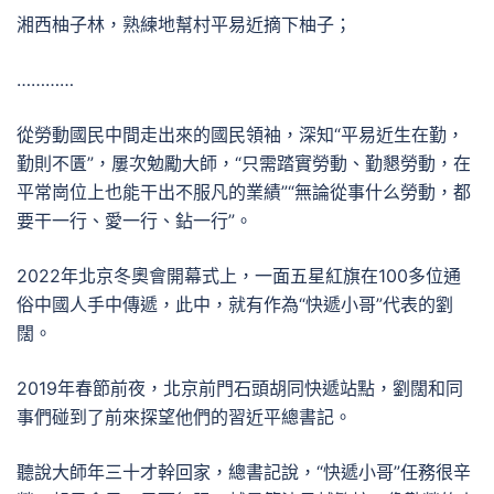
湘西柚子林，熟練地幫村平易近摘下柚子；
…………
從勞動國民中間走出來的國民領袖，深知“平易近生在勤，
勤則不匱”，屢次勉勵大師，“只需踏實勞動、勤懇勞動，在
平常崗位上也能干出不服凡的業績”“無論從事什么勞動，都
要干一行、愛一行、鉆一行”。
2022年北京冬奧會開幕式上，一面五星紅旗在100多位通
俗中國人手中傳遞，此中，就有作為“快遞小哥”代表的劉
闊。
2019年春節前夜，北京前門石頭胡同快遞站點，劉闊和同
事們碰到了前來探望他們的習近平總書記。
聽說大師年三十才幹回家，總書記說，“快遞小哥”任務很辛