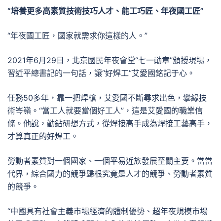
“培養更多高素質技術技巧人才、能工巧匠、年夜國工匠”
“年夜國工匠，國家就需求你這樣的人。”
2021年6月29日，北京國民年夜會堂“七一勛章”頒授現場，
習近平總書記的一句話，讓“好焊工”艾愛國銘記于心。
任務50多年，靠一把焊槍，艾愛國不斷尋求出色，攀緣技
術岑嶺。“當工人就要當個好工人”，這是艾愛國的職業信
條。他說，勤鉆研想方式，從焊接高手成為焊接工藝高手，
才算真正的好焊工。
勞動者素質對一個國家、一個平易近族發展至關主要。當當
代界，綜合國力的競爭歸根究竟是人才的競爭、勞動者素質
的競爭。
“中國具有社會主義市場經濟的體制優勢、超年夜規模市場