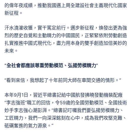
的偉年夜成績，推動我國邁上周全建設社會主義現代化國家
新征程。
汗水澆灌收獲，實干篤定前行。邁步新征程，煥發出更為強
烈的歷史自覺和主動精力的中國國民，正緊緊依附勞動創造
扎實推進中國式現代化，盡力用本身的雙手創造加倍美妙的
未來。
“全社會都應該尊重勞動模范、弘揚勞模精力”
“看到來信，我想起了十年前同大師在車間交通的情形。”
本年9月1日，習近平總書記給中國航發拂曉發動機裝配廠
“李志強班”職工的回信，令59歲的全國勞動模范、全國技術
妙手李志強心潮彭湃。“總書記叮囑我們要弘揚勞模精力、
工匠精力，我們一向深深銘刻在心中，成為我們攻堅克難、
砥礪奮進的氣力源泉。”