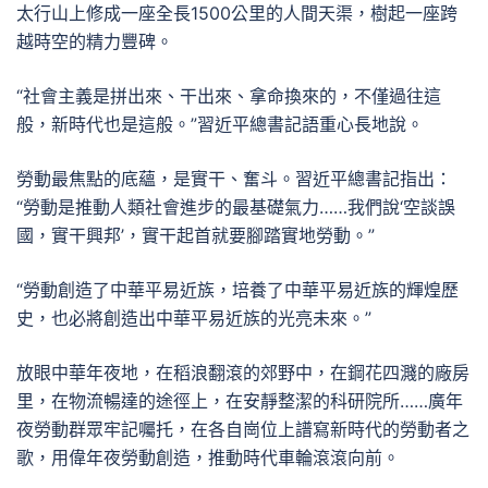
太行山上修成一座全長1500公里的人間天渠，樹起一座跨
越時空的精力豐碑。
“社會主義是拼出來、干出來、拿命換來的，不僅過往這
般，新時代也是這般。”習近平總書記語重心長地說。
勞動最焦點的底蘊，是實干、奮斗。習近平總書記指出：
“勞動是推動人類社會進步的最基礎氣力……我們說‘空談誤
國，實干興邦’，實干起首就要腳踏實地勞動。”
“勞動創造了中華平易近族，培養了中華平易近族的輝煌歷
史，也必將創造出中華平易近族的光亮未來。”
放眼中華年夜地，在稻浪翻滾的郊野中，在鋼花四濺的廠房
里，在物流暢達的途徑上，在安靜整潔的科研院所……廣年
夜勞動群眾牢記囑托，在各自崗位上譜寫新時代的勞動者之
歌，用偉年夜勞動創造，推動時代車輪滾滾向前。