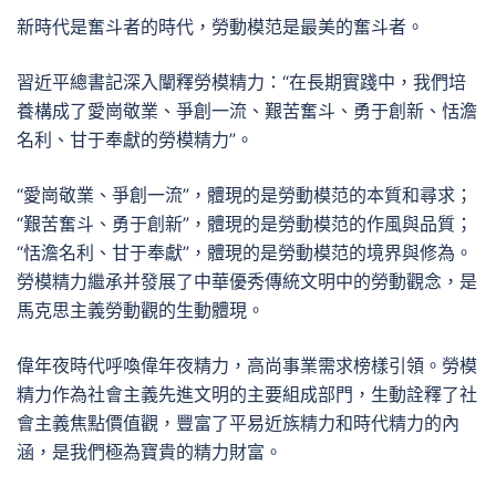
新時代是奮斗者的時代，勞動模范是最美的奮斗者。
習近平總書記深入闡釋勞模精力：“在長期實踐中，我們培
養構成了愛崗敬業、爭創一流、艱苦奮斗、勇于創新、恬澹
名利、甘于奉獻的勞模精力”。
“愛崗敬業、爭創一流”，體現的是勞動模范的本質和尋求；
“艱苦奮斗、勇于創新”，體現的是勞動模范的作風與品質；
“恬澹名利、甘于奉獻”，體現的是勞動模范的境界與修為。
勞模精力繼承并發展了中華優秀傳統文明中的勞動觀念，是
馬克思主義勞動觀的生動體現。
偉年夜時代呼喚偉年夜精力，高尚事業需求榜樣引領。勞模
精力作為社會主義先進文明的主要組成部門，生動詮釋了社
會主義焦點價值觀，豐富了平易近族精力和時代精力的內
涵，是我們極為寶貴的精力財富。