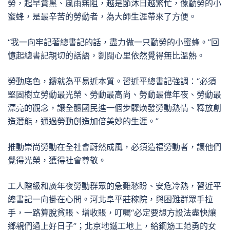
勞，起早貪黑、風雨無阻，越是節沐日越繁忙，像勤勞的小
蜜蜂，是最辛苦的勞動者，為大師生涯帶來了方便。
“我一向牢記著總書記的話，盡力做一只勤勞的小蜜蜂。”回
憶起總書記親切的話語，劉闊心里依然覺得無比溫熱。
勞動底色，鑄就為平易近本質。習近平總書記強調：“必須
堅固樹立勞動最光榮、勞動最高尚、勞動最偉年夜、勞動最
漂亮的觀念，讓全體國民進一個步驟煥發勞動熱情、釋放創
造潛能，通過勞動創造加倍美妙的生涯。”
推動崇尚勞動在全社會蔚然成風，必須造福勞動者，讓他們
覺得光榮，獲得社會尊敬。
工人階級和廣年夜勞動群眾的急難愁盼、安危冷熱，習近平
總書記一向掛在心間。河北阜平莊稼院，與困難群眾手拉
手，一路算脫貧賬、增收賬，叮囑“必定要想方設法盡快讓
鄉親們過上好日子”；北京地鐵工地上，給鋼筋工范勇的女