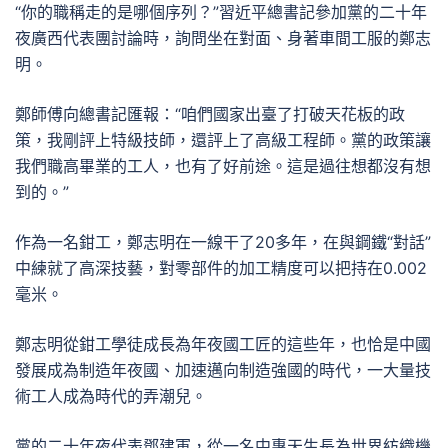
“你的職稱走的是哪個序列？”習近平總書記參加黨的二十年
夜廣西代表團討論時，詢問坐在對面、身著車間工服的鄭志
明。
鄭師傅向總書記匯報：“咱們國家出臺了打破天花板的政
策，我剛評上特級技師，還評上了高級工程師。黨的政策讓
我們職高畢業的工人，也有了好前途。這是過往想都沒有想
到的。”
作為一名鉗工，鄭志明在一線干了20多年，在與鋼鐵“對話”
中練就了高深技藝，對零部件的加工精度可以把持在0.002
毫米。
鄭志明從鉗工學徒成長為年夜國工匠的這些年，也恰是中國
發展成為制造年夜國、加速邁向制造強國的時代，一大量技
術工人成為時代的弄潮兒。
黨的二十年夜代表鄧建軍，從一名中專天生長為世界紡織機