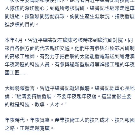
一次次主要講話和唆使指示，飽含著習近平總書記對技術工
人隊伍的深切關心；到處所考核調研，總書記也經常走進車
間班組，探望慰問勞動群眾，詢問生產生涯狀況，指明發展
進步標的目的。
本年4月，習近平總書記在廣東考核時來到廣汽研討院，同
來自各個方面的代表親切交通。他們中有參與斗極芯片研制
的高級工程師，有努力于把西躲的太陽能發電輸送到粵港澳
年夜灣區的科技人員，有參與過新型航母等焊接工程的年夜
國工匠……
大師踴躍發言，習近平總書記凝思傾聽。總書記語重心長地
說：“經濟要持續發展，不要年夜起年夜落。這里面很主要
的就是科技、教導、人才。”
年夜時代，年夜舞臺。產業技術工人的技巧成才、技巧報國
之路，正越走越寬廣。