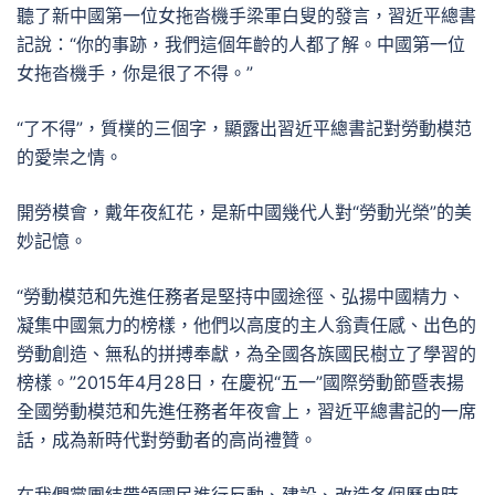
聽了新中國第一位女拖沓機手梁軍白叟的發言，習近平總書
記說：“你的事跡，我們這個年齡的人都了解。中國第一位
女拖沓機手，你是很了不得。”
“了不得”，質樸的三個字，顯露出習近平總書記對勞動模范
的愛崇之情。
開勞模會，戴年夜紅花，是新中國幾代人對“勞動光榮”的美
妙記憶。
“勞動模范和先進任務者是堅持中國途徑、弘揚中國精力、
凝集中國氣力的榜樣，他們以高度的主人翁責任感、出色的
勞動創造、無私的拼搏奉獻，為全國各族國民樹立了學習的
榜樣。”2015年4月28日，在慶祝“五一”國際勞動節暨表揚
全國勞動模范和先進任務者年夜會上，習近平總書記的一席
話，成為新時代對勞動者的高尚禮贊。