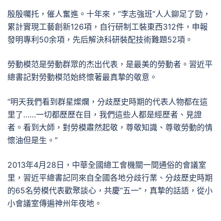
殷殷囑托，催人奮進。十年來，“李志強班”人人鉚足了勁，
累計實現工藝創新126項，自行研制工裝東西312件，申報
發明專利50余項，先后解決科研裝配技術難題52項。
勞動模范是勞動群眾的杰出代表，是最美的勞動者。習近平
總書記對勞動模范始終懷著最真摯的敬意。
“明天我們看到群星燦爛，分歧歷史時期的代表人物都在這
里了……一切都歷歷在目，我們這些人都是經歷者、見證
者。看到大師，對勞模肅然起敬，尊敬知識、尊敬勞動的情
懷油但是生。”
2013年4月28日，中華全國總工會機關一間通俗的會議室
里，習近平總書記同來自全國各地分歧行業、分歧歷史時期
的65名勞模代表歡聚談心，共慶“五一”，真摯的話語，從小
小會議室傳遍神州年夜地。