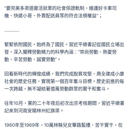
“要完美多渠道靈活就業的社會保證軌制，維護好卡車司
機、快遞小哥、外賣配送員等的符合法規權益”；
…………
緊緊依附國民，始終為了國民。習近平總書記從國民立場出
發，深入闡釋勞動精力的科學內涵：“崇尚勞動、熱愛勞
動、辛苦勞動、誠實勞動”。
回看新時代的輝煌成績，我們完成脫貧攻堅、周全建成小康
社會的歷史任務，實現第一個百年奮斗目標。歷史前進的每
一次跨越，無不凝結著億萬勞動群眾的實干和奮斗。
往年10月，黨的二十年夜后初次出京考核期間，習近平總書
記來到河南安陽林州紅旗渠。
1960年至1969年，10萬林縣兒女篳路藍縷、苦干實干，在