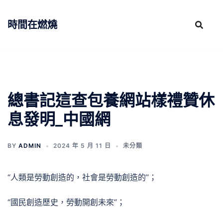
跳
至
時間在燃燒
主
要
內
容
總書記這查包養網站樣禮贊休
息發明_中國網
BY
ADMIN
2024 年 5 月 11 日
未分類
“人類是勞動創造的，社會是勞動創造的”；
“國民創造歷史，勞動開創未來”；