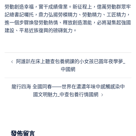
勞動創造幸福，實干成績偉業。新征程上，億萬勞動群眾牢
記總書記囑托，鼎力弘揚勞模精力、勞動精力、工匠精力，
進一個步驟煥發勞動熱情、釋放創造潛能，必將凝集起強國
建設、平易近族復興的磅礴氣力。
文
阿誰趴在床上聽查包養網課的小女孩已圓年夜學夢_
章
中國網
導
覽
龍行四海 全國同春——世界在濃濃年味中感觸感染中
國文明魅力_中查包養行情國網
發佈留言