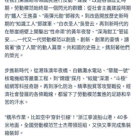
在我們黨團結帶領國民進行反動、建設、改造各個歷史時
期，勞動模范始終是一個閃光的群體：從社會主義建設時期
的“鐵人”王進喜、“兩彈元勛”鄧稼先，到改造開放歷史新時
期的“知識工人”鄧建軍、“白衣圣人”吳登云，再到新時代的
在懸崖絕壁上開鑿出“性命渠”的黃年夜發、“深海鉗工”管延
安……一代又一代勞動模范以創造、創新、創業的豪情，譜
寫著“換了人間”的動人篇章。共和國的史冊上，鐫刻著他們
的榮光。
步進新時代，從港珠澳年夜橋、白鶴灘水電站、“華龍一號”
核電機組等嚴重工程，到“嫦娥”探月、“蛟龍”深潛、“斗極”
組網等科技奇跡，再到淨化防治、精準脫貧等攻堅戰役，經
濟社會發展的各條戰線，都留下了勞動模范奮進的足跡和辛
苦的汗水。
“橋吊作業，比如空中‘穿針引線’！”浙江寧波船山港，40多
米地面，全國勞動模范竺士杰帶領班組，又快又準完成集裝
箱裝卸。