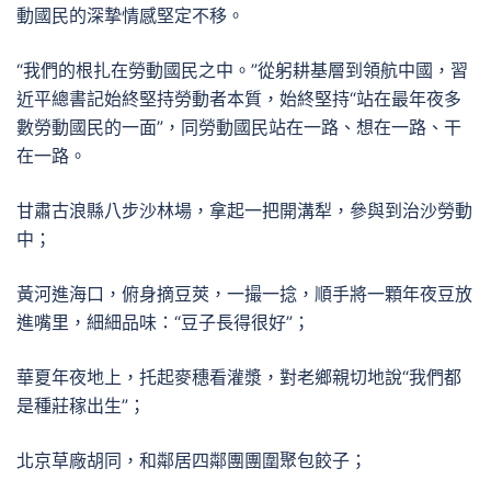
動國民的深摯情感堅定不移。
“我們的根扎在勞動國民之中。”從躬耕基層到領航中國，習
近平總書記始終堅持勞動者本質，始終堅持“站在最年夜多
數勞動國民的一面”，同勞動國民站在一路、想在一路、干
在一路。
甘肅古浪縣八步沙林場，拿起一把開溝犁，參與到治沙勞動
中；
黃河進海口，俯身摘豆莢，一撮一捻，順手將一顆年夜豆放
進嘴里，細細品味：“豆子長得很好”；
華夏年夜地上，托起麥穗看灌漿，對老鄉親切地說“我們都
是種莊稼出生”；
北京草廠胡同，和鄰居四鄰團團圍聚包餃子；