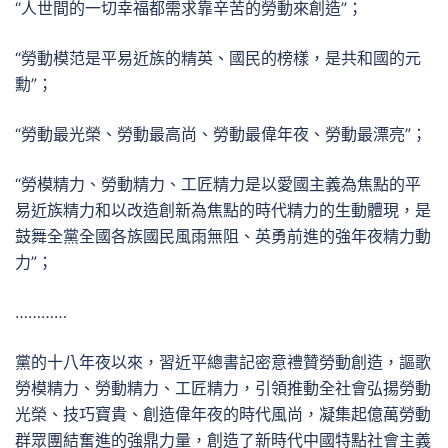
“人世間的一切幸福都需求靠辛苦的勞動來創造”；
“勞動模范是平易近族的精英、國民的榜樣，是共和國的元
勳”；
“勞動最光榮、勞動最高尚、勞動最偉年夜、勞動最漂亮”；
“勞模精力、勞動精力、工匠精力是以愛國主義為焦點的平
易近族精力和以改造創新為焦點的時代精力的生動體現，是
鼓舞全黨全國各族國民風雨無阻、英勇前進的強年夜精力動
力”；
…………
黨的十八年夜以來，習近平總書記密意禮贊勞動創造，謳歌
勞模精力、勞動精力、工匠精力，引領推動全社會弘揚勞動
光榮、技巧寶貴、創造偉年夜的時代風尚，凝集起億萬勞動
群眾團結奮進的強鼎力量，創造了新時代中國特點社會主義