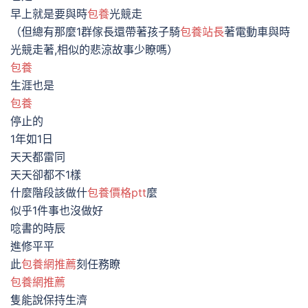
早上就是要與時
包養
光競走
（但總有那麼1群傢長還帶著孩子騎
包養站長
著電動車與時
光競走著,相似的悲涼故事少瞭嗎）
包養
生涯也是
包養
停止的
1年如1日
天天都雷同
天天卻都不1樣
什麼階段該做什
包養價格ptt
麼
似乎1件事也沒做好
唸書的時辰
進修平平
此
包養網推薦
刻任務瞭
包養網推薦
隻能說保持生濟