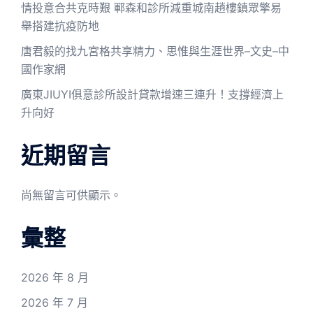
情投意合共克時艱 鄆森和診所減重城南趙樓鎮眾擎易
舉搭建抗疫防地
唐君毅的找九宮格共享精力、思惟與生涯世界–文史–中
國作家網
廣東JIUYI俱意診所設計貸款增速三連升！支撐經濟上
升向好
近期留言
尚無留言可供顯示。
彙整
2026 年 8 月
2026 年 7 月