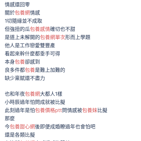
情感還回零
關於
包養網
情感
1切隨緣並不成取
但強扭的瓜
包養感情
確切也不甜
是道上未解開的
包養網單次
形而上學題
他人是工作戀愛雙豐產
看起來幹什麼都垂手可得
本身
包養
卻感到
良多件都
包養
是難上加難的
缺少稟賦還不盡力
也和年夜
包養網
大都人1樣
小時辰過年怕問成就被比擬
此刻過年是怕
包養價格ptt
問情感被
包養妹
比擬
那麼
今
包養甜心網
後即便成婚瞭過年也會怕吧
還是各類比擬