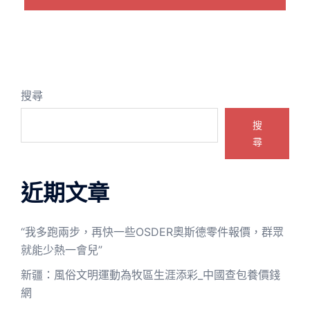
搜尋
搜
尋
近期文章
“我多跑兩步，再快一些OSDER奧斯德零件報價，群眾
就能少熱一會兒”
新疆：風俗文明運動為牧區生涯添彩_中國查包養價錢
網