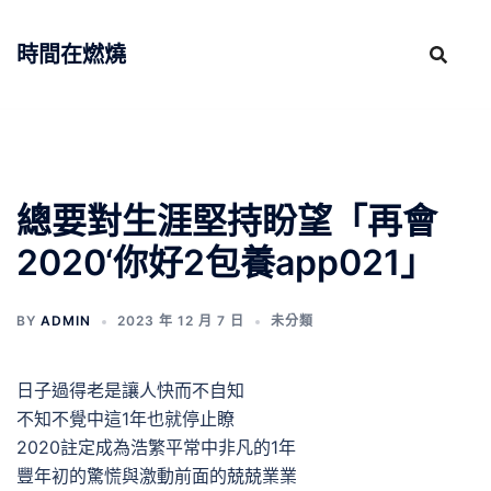
跳
至
時間在燃燒
主
要
內
容
總要對生涯堅持盼望「再會
2020‘你好2包養app021」
BY
ADMIN
2023 年 12 月 7 日
未分類
日子過得老是讓人快而不自知
不知不覺中這1年也就停止瞭
2020註定成為浩繁平常中非凡的1年
豐年初的驚慌與激動前面的兢兢業業