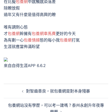
在比擬
包養網
中感觸感染落差
除瞭放假
過年又有什麼是值得高興的瞭
唯有調劑心態
才
包養網
幹擁有
包養網車馬費
更好的今天
為有劃一心
包養情婦
態的每小我
包養網
打氣
生涯就應當佈滿盼望
來自自得生涯APP 6.6.2
文
對智齒善良，就包養網是對本身殘暴
章
導
包養網站沒有學歷，可以考一建嗎？泰州永創升年夜專
覽
學歷