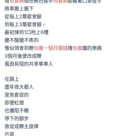
每
包養網
個任務日遲早
包養網
都戴著口罩徒手
將車搬上搬下
從每上2層歇會腳
到每上3層歇會腳，
最初煉到1口吻上6樓
腰不酸腿不疼的
像似領會到瞭
包養一個月價錢
擼
包養
鐵的樂趣
3個月後便改成瞭
風雨有阻的共享單車人
在路上
盡年夜大都人
是匆倉促的
即便紅燈
也攔阻不瞭
停下的腳步
敦促成瞭主旋律
也是