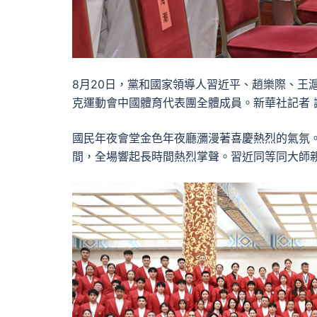
8月20日，黨和國家領導人習近平、趙樂際、王
克運動會中國體育代表團全體成員。新華社記者 
國民年夜會堂金色年夜廳瀰漫著喜慶熱烈的氣氛。
間，全場響起長時間熱烈掌聲。習近同等同大師