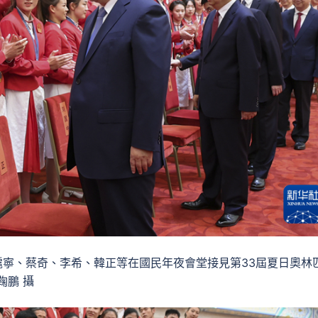
滬寧、蔡奇、李希、韓正等在國民年夜會堂接見第33屆夏日奧林
鞠鵬 攝