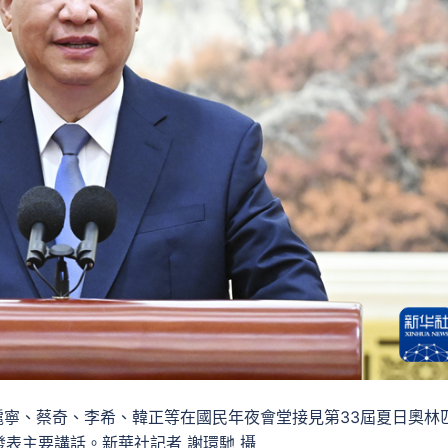
滬寧、蔡奇、李希、韓正等在國民年夜會堂接見第33屆夏日奧林
表主要講話。新華社記者 謝環馳 攝