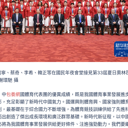
滬寧、蔡奇、李希、韓正等在國民年夜會堂接見第33屆夏日奧林
謝環馳 攝
，中
包養網
國體育代表團的優異成績，既是我國體育事業發展進
影，充足彰顯了新時代中國氣力。國運興則體育興、國家強則體
列，最基礎在于綜合國力不斷增強，為體育競技訓練供給了先進
而出創造了傑出成長環境和廣泛群眾基礎。新時代新征程，以中
必將為我國體育事業發展供給更好條件、注進強勁動力。我們要