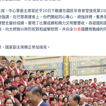
主席、中心軍委主席習近平20日下戰書在國民年夜會堂接見第33
他強調，在巴黎奧運會上，你們團結同心專心、頑強拼搏，奮勇
賽歷史最好成績，實現了比賽成績和精力文明雙豐收，為祖國和
旋，向大師致以熱烈祝賀和誠摯慰問，并向全
包養
國體育戰線的
希，國家副主席韓正參加接見。