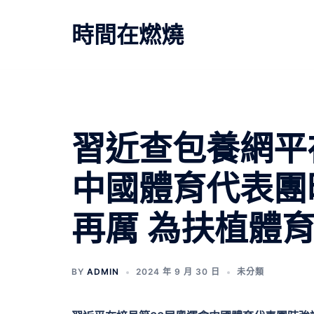
跳
至
時間在燃燒
主
要
內
容
習近查包養網平
中國體育代表團
再厲 為扶植體
BY
ADMIN
2024 年 9 月 30 日
未分類