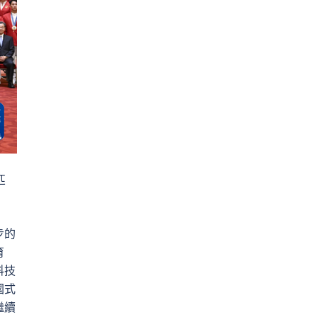
匹
步的
育
科技
國式
繼續