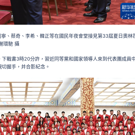
滬寧、蔡奇、李希、韓正等在國民年夜會堂接見第33屆夏日奧林
謝環馳 攝
下戰書3時20分許，習近同等黨和國家領導人來到代表團成員
親切握手，并合影紀念。