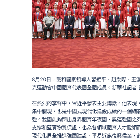
8月20日，黨和國家領導人習近平、趙樂際、王
克運動會中國體育代表團全體成員。新華社記者 
在熱烈的掌聲中，習近平發表主要講話。他表現
集中體現，也是中國式現代化建設成績的一個縮
強。我國能夠躋出身界體育年夜國、奧運強國之
支撐和堅實物質保證，也為各領域體育人才脫穎
現代化周全推進強國建設、平易近族復興偉業，