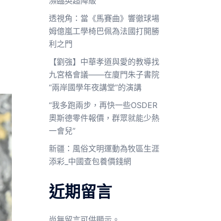
瀕臨英超降級
透視角：當《馬賽曲》響徹球場
姆億嵐工學椅巴佩為法國打開勝
利之門
【劉強】中華孝道與愛的教導找
九宮格會議——在廈門朱子書院
“兩岸國學年夜講堂”的演講
“我多跑兩步，再快一些OSDER
奧斯德零件報價，群眾就能少熱
一會兒”
新疆：風俗文明運動為牧區生涯
添彩_中國查包養價錢網
近期留言
尚無留言可供顯示。