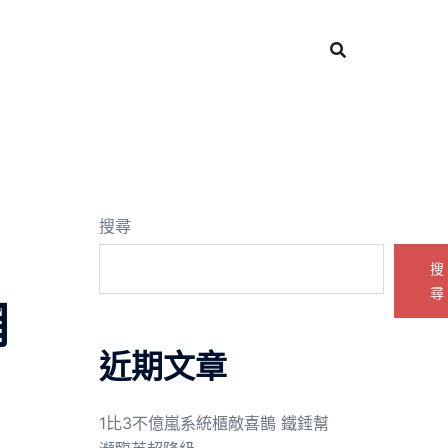
搜尋
搜
尋
網
近期文章
1比3不億嵐系統櫃敵喜鵲 鐵錘幫