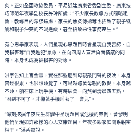
炙。正如全國政協委員、平易近建廣東省委副主委、廣東技
巧師范年夜學副校長許玲所說：“不少家長教導方式簡略粗
魯，教導目的深謀遠慮，家長的焦炙傳遞等也招致了親子牴
觸和親子沖突的不竭進級，甚至招致惡性事務產生。”
有心思學家表現，人們呈現心思題目時會呈現自我否認、自
我損害等“自我進犯”景象，在向四周人宣泄負面情感的同
時，本身也成為被損害的對象。
洪宇告知上官金雪，實在那些聽到母親敲門聲的夜晚，本身
曾經很累，也很想睡覺了，可是越聽著母親的敦促，本身越
不睡，躺在床上玩手機，有時辰會一向熬到清晨四五點，
“困到不可了，才攥著手機睡著了一會兒”。
“深刻挖掘年夜先生群體中呈現題目或危機的案例，會發明
他們呈現如許那樣的心思安康題目，年夜多跟家庭關系親密
相干。”潘碧靈說。