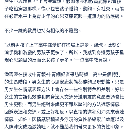
產生心思題目。”上官金雪說，假如家長和教員能像包管孩
子吃飽穿熱那樣，從小包管孩子睡夠、動夠、有社交，就能
在必定水平上為青少年的心思安康筑起一道無力的防護網。
不少一線的教員也持有相似的不雅點。
“以前男孩子上了高中都愛好在操場上跑步、踢球，此刻沉
淪手機和游戲的男孩子更多了，所以，我感到身邊男孩子呈
現心思題目的反而比女孩子更多。”一位高中教員說。
潘碧靈在接收中青報·中青網記者采訪時說，高中是個特別
的生長階段，男女生的心思安康狀態都能夠呈現動搖，只是
男女生在情感表達方法上會存在一些性別特色和差別，好比
女生的言語化效能和向身邊人交通分送朋友的意愿普通會比
男生更強，而男生絕對來說更不難以壓制的方法遮蔽情感，
回避表達和交通，或正好相反，以直接的進犯和沖突來表達
情感，如許，因情感累積過多浮現的負性格緒累加效應以及
人際沖突或過激談吐，就不難給我們帶來更多的負性印象。