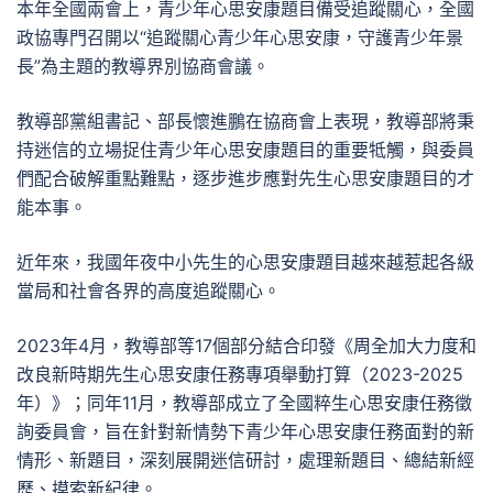
本年全國兩會上，青少年心思安康題目備受追蹤關心，全國
政協專門召開以“追蹤關心青少年心思安康，守護青少年景
長”為主題的教導界別協商會議。
教導部黨組書記、部長懷進鵬在協商會上表現，教導部將秉
持迷信的立場捉住青少年心思安康題目的重要牴觸，與委員
們配合破解重點難點，逐步進步應對先生心思安康題目的才
能本事。
近年來，我國年夜中小先生的心思安康題目越來越惹起各級
當局和社會各界的高度追蹤關心。
2023年4月，教導部等17個部分結合印發《周全加大力度和
改良新時期先生心思安康任務專項舉動打算（2023-2025
年）》；同年11月，教導部成立了全國粹生心思安康任務徵
詢委員會，旨在針對新情勢下青少年心思安康任務面對的新
情形、新題目，深刻展開迷信研討，處理新題目、總結新經
歷、摸索新紀律。