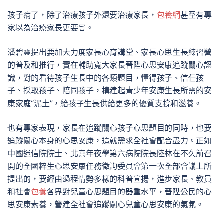
孩子病了，除了治療孩子外還要治療家長，
包養網
甚至有專
家以為治療家長更要害。
潘碧靈提出要加大力度家長心育講堂、家長心思生長練習營
的普及和推行，實在輔助寬大家長晉陞心思安康追蹤關心認
識，對的看待孩子生長中的各類題目，懂得孩子、信任孩
子、採取孩子、陪同孩子，構建起青少年安康生長所需的安
康家庭“泥土”，給孩子生長供給更多的優質支撐和滋養。
也有專家表現，家長在追蹤關心孩子心思題目的同時，也要
追蹤關心本身的心思安康，這就需求全社會配合盡力。正如
中國迷信院院士、北京年夜學第六病院院長陸林在不久前召
開的全國粹生心思安康任務徵詢委員會第一次全部會議上所
提出的，要經由過程情勢多樣的科普宣揚，進步家長、教員
和社會
包養
各界對兒童心思題目的器重水平，晉陞公民的心
思安康素養，營建全社會追蹤關心兒童心思安康的氣氛。