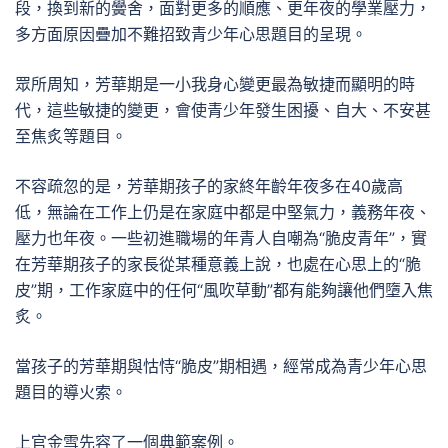
段，換到新的黌舍，面對更多的順應、更年夜的學業壓力，
多方面原因疊加不難招致青少年心思題目的呈現。
眾所周知，芳華期是一小我身心變更最為敏捷而顯明的時
代，這些敏捷的變更，會使青少年發生困擾、自大、不安甚
至焦炙等題目。
不容疏忽的是，芳華期孩子的家終年齡年夜多在40歲高
低，無論在工作上仍是在家庭中都是中堅氣力，義務年夜、
壓力也年夜。一些初進職場的年青人自嘲為“脆皮青年”，實
在芳華期孩子的家長從某種意義上說，也處在心思上的“脆
皮”期，工作家庭中的任何“風吹草動”都有能夠讓他們墮入焦
炙。
當孩子的芳華期與怙恃“脆皮”期相遇，經常成為青少年心思
題目的導火索。
上官金雪先容了一個典範案例。