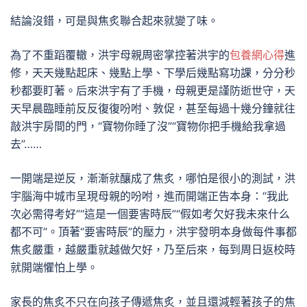
結論沒錯，可是與焦炙聯合起來就變了味。
為了不重蹈覆轍，洪宇母親周密掌控著洪宇的
包養網心得
進
修，天天幾點起床、幾點上學、下學后幾點寫功課，分分秒
秒都要盯著。后來洪宇有了手機，母親更是謹防逝世守，天
天早晨臨睡前反反復復吩咐、敦促，甚至每過十幾分鐘就往
敲洪宇房間的門，“寶物你睡了沒”“寶物你把手機給我拿過
去”……
一開端是逆反，漸漸就釀成了焦炙，哪怕是很小的測試，洪
宇腦海中城市呈現母親的吩咐，進而開端正告本身：“我此
次必需得考好”“這是一個要害時辰”“假如考欠好我未來什么
都不可”。頂著“要害時辰”的壓力，洪宇發明本身做每件事都
焦炙嚴重，越嚴重就越做欠好，乃至后來，每到周日返校時
就開端懼怕上學。
家長的焦炙不只在向孩子傳遞焦炙，並且還減輕著孩子的焦