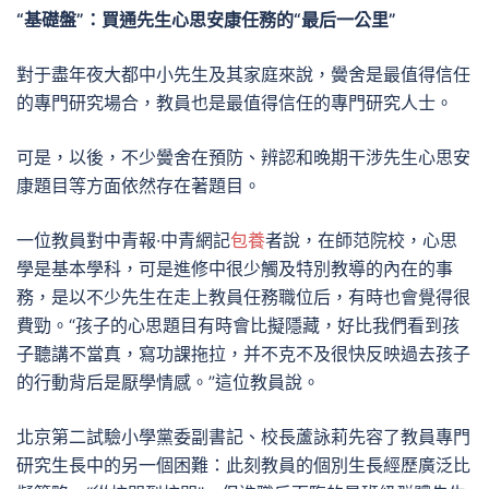
“基礎盤”：買通先生心思安康任務的“最后一公里”
對于盡年夜大都中小先生及其家庭來說，黌舍是最值得信任
的專門研究場合，教員也是最值得信任的專門研究人士。
可是，以後，不少黌舍在預防、辨認和晚期干涉先生心思安
康題目等方面依然存在著題目。
一位教員對中青報·中青網記
包養
者說，在師范院校，心思
學是基本學科，可是進修中很少觸及特別教導的內在的事
務，是以不少先生在走上教員任務職位后，有時也會覺得很
費勁。“孩子的心思題目有時會比擬隱藏，好比我們看到孩
子聽講不當真，寫功課拖拉，并不克不及很快反映過去孩子
的行動背后是厭學情感。”這位教員說。
北京第二試驗小學黨委副書記、校長蘆詠莉先容了教員專門
研究生長中的另一個困難：此刻教員的個別生長經歷廣泛比