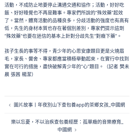
活動，不成防止地要停止溝通交通和協作；活動，好好吃
飯、好好睡覺也不再是難事。專家們所說的“殊效藥”起效
了。當然，體育活動的品種良多，分歧活動的強度也有高有
低，先生的身材本質也存在著個別差別，專家們提示這劑
“殊效藥”也要在迷信的基本上針對分歧先生“對癥下藥”。
孩子生長的事等不得，青少年的心思安康題目更是火燒眉
毛，家長、黌舍、專家都應當積極舉動起來，在實行中找到
實在可行的措施，盡快破解青少年的“心”題目。（記者 樊未
晨 張茜 楊潔）
文
圖片故事丨年夜別山下查包養app的茶鄉女孩_中國網
章
導
樂以忘憂，不以治疾查包養經歷：孤單癥的音樂療育_
覽
中國網