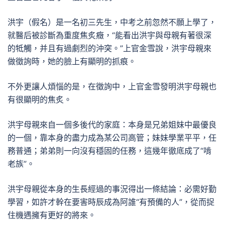
洪宇（假名）是一名初三先生，中考之前忽然不願上學了，
就醫后被診斷為重度焦炙癥，“能看出洪宇與母親有著很深
的牴觸，并且有過劇烈的沖突。”上官金雪說，洪宇母親來
做徵詢時，她的臉上有顯明的抓痕。
不外更讓人煩惱的是，在徵詢中，上官金雪發明洪宇母親也
有很顯明的焦炙。
洪宇母親來自一個多後代的家庭：本身是兄弟姐妹中最優良
的一個，靠本身的盡力成為某公司高管；妹妹學業平平，任
務普通；弟弟則一向沒有穩固的任務，這幾年徹底成了“啃
老族”。
洪宇母親從本身的生長經過的事況得出一條結論：必需好勤
學習，如許才幹在要害時辰成為阿誰“有預備的人”，從而捉
住機遇擁有更好的將來。