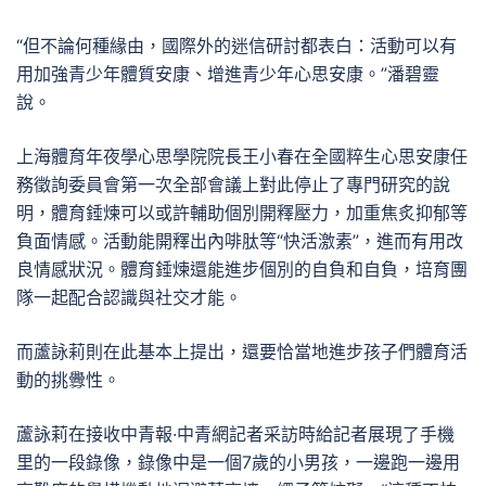
“但不論何種緣由，國際外的迷信研討都表白：活動可以有
用加強青少年體質安康、增進青少年心思安康。”潘碧靈
說。
上海體育年夜學心思學院院長王小春在全國粹生心思安康任
務徵詢委員會第一次全部會議上對此停止了專門研究的說
明，體育錘煉可以或許輔助個別開釋壓力，加重焦炙抑郁等
負面情感。活動能開釋出內啡肽等“快活激素”，進而有用改
良情感狀況。體育錘煉還能進步個別的自負和自負，培育團
隊一起配合認識與社交才能。
而蘆詠莉則在此基本上提出，還要恰當地進步孩子們體育活
動的挑釁性。
蘆詠莉在接收中青報·中青網記者采訪時給記者展現了手機
里的一段錄像，錄像中是一個7歲的小男孩，一邊跑一邊用