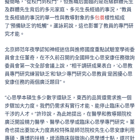
擬簡略，“從校門到校門”，但進職后面臨的是班級群體先生
及群體先生背后的多元家庭、多元生長經過的事況，“教員
生長經過的事況的單一性與教導對象的多
包養
樣性組成
了‘預備缺乏’的牴觸”。蘆詠莉說，這也影響了教員的專門研
究才能。
北京師范年夜學認知神經迷信與進修國度重點試驗室學術委
員會主任董奇，在不久前召開的全國粹生心思安康任務徵詢
委員會第一次全部會議上說，“相干調研成果表白，‘心思教
員專門研究練習缺乏’和‘缺少專門研究心思教員’是困擾心思
安康任務的兩個廣泛題目”。
“心思學本碩生多少數字還缺乏，東西的品質還需求進一個
步驟加大力度。我們仍需求有實行才能、能停止臨床心思學
干涉的人才。”許玲說，為此她提出，在醫學和教導類院校
廣泛開設精力醫學、醫學心思學或臨床心思學專門研究。董
奇也提出要加大力度高校特殊是師范院校先生心思安康利用
專碩、專博的扶植，增添臨床與徵詢心思學博士點，還可針