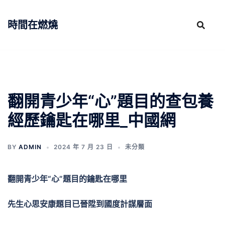
跳
至
時間在燃燒
主
要
內
容
翻開青少年“心”題目的查包養
經歷鑰匙在哪里_中國網
BY
ADMIN
2024 年 7 月 23 日
未分類
翻開青少年“心”題目的鑰匙在哪里
先生心思安康題目已晉陞到國度計謀層面