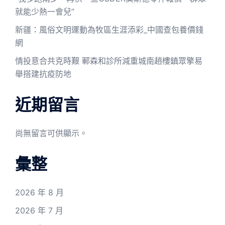
就能少熱一會兒”
新疆：風俗文明運動為牧區生涯添彩_中國查包養價錢
網
情投意合共克時艱 鄆森和診所減重城南趙樓鎮眾擎易
舉搭建抗疫防地
近期留言
尚無留言可供顯示。
彙整
2026 年 8 月
2026 年 7 月