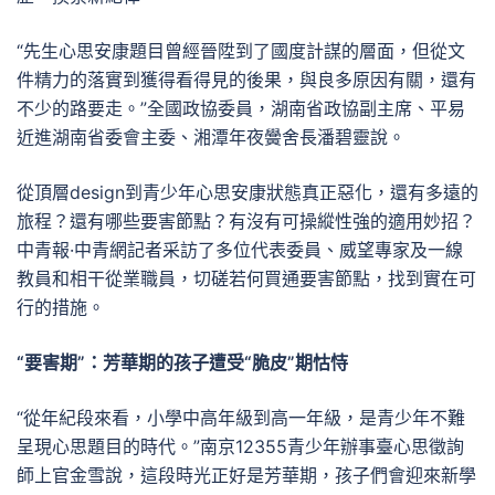
“先生心思安康題目曾經晉陞到了國度計謀的層面，但從文
件精力的落實到獲得看得見的後果，與良多原因有關，還有
不少的路要走。”全國政協委員，湖南省政協副主席、平易
近進湖南省委會主委、湘潭年夜黌舍長潘碧靈說。
從頂層design到青少年心思安康狀態真正惡化，還有多遠的
旅程？還有哪些要害節點？有沒有可操縱性強的適用妙招？
中青報·中青網記者采訪了多位代表委員、威望專家及一線
教員和相干從業職員，切磋若何買通要害節點，找到實在可
行的措施。
“要害期”：芳華期的孩子遭受“脆皮”期怙恃
“從年紀段來看，小學中高年級到高一年級，是青少年不難
呈現心思題目的時代。”南京12355青少年辦事臺心思徵詢
師上官金雪說，這段時光正好是芳華期，孩子們會迎來新學