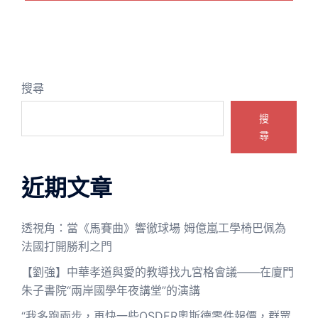
搜尋
搜
尋
近期文章
透視角：當《馬賽曲》響徹球場 姆億嵐工學椅巴佩為
法國打開勝利之門
【劉強】中華孝道與愛的教導找九宮格會議——在廈門
朱子書院“兩岸國學年夜講堂”的演講
“我多跑兩步，再快一些OSDER奧斯德零件報價，群眾