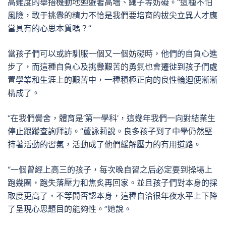
高難度的舉措機動地迴避著高墻、繩子等妨礙。“這種不怕
風險，敢于挑釁的精力不恰是我們要培育的拔尖立異人才應
當具有的心思本質嗎？”
當孩子們可以或許馴服一個又一個妨礙時，他們的自負心進
步了，而這種自負心及挑釁艱苦的勇氣也會遷徙到孩子們處
置學業和生涯上的艱苦中，一種積極正向的良性輪迴便漸漸
構成了。
“在我們黌舍，體育是‘第一學科’，這幾年我們一向對結業生
停止跟蹤查詢拜訪。”蘆詠莉說。良多孩子到了中學仍然堅
持著活動的習氣，活動成了他們緩解壓力的有用道路。
“一個曾經上高三的孩子，每次晚自習之后必定要到操場上
跑幾圈，跑失落壓力和焦炙再回家。並且孩子們對本身的採
取度更高了，不等閒否認本身，這種自洽很年夜水平上下降
了呈現心思題目的能夠性。”她說。