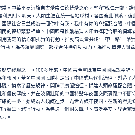
擔當。中華平易近族自古愛崇仁德博愛之心，堅守“親仁善鄰、講
的義利原則。明天，人類生涯在統一個地球村，各國彼此聯系、彼
，國際社會日益成為一個你中有我、我中有你的命運配合體。中
國民的夢想緊緊相連。中國既是推動構建人類命運配合體的倡導
國用篤定的信心和扎實的行動，推動高質量共建“一帶一路”，落
合行動，為各領域國際一起配合注進強勁動力，為推動構建人類
歷史經驗之一。100多年來，中國共產黨既為中國國民謀幸福
謀年夜同，帶領中國國民勝利走出了中國式現代化途徑，創造了
基礎、摸索了歷史規律、開辟了廣闊途徑。構建人類命運配合體
惟和優良傳統，并在波瀾壯闊的中國特點年夜國交際實踐中不斷
正確的一邊，始終為人類謀進步、為世界謀年夜同，在新的歷史
切實擔當、務實行動，為建設一個耐久戰爭、廣泛平安、配合繁
氣力。