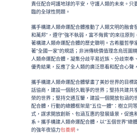
責任配合呵護地球的平安，守護人類的未來。只
臨的全球性問題。
攜手構建人類命運配合體推動了人類文明的融會發
和萬邦”，遵守“強不執弱，富不侮貧”的來往原
著構建人類命運配合體的歷史聰明。古希臘哲學
著“全國一家”的規語；非洲傳統價值理念烏班圖
人類命運配合體，凝集分歧平易近族、分歧崇奉
優秀結果，反應了全人類的廣泛愿看和配合心聲
攜手構建人類命運配合體擘畫了美妙世界的目標路
話協商，建設一個耐久戰爭的世界；堅持共建共
榮的世界；堅持交通互鑒，建設一個開放包涵的
配合體，行動的總體框架是“五位一體”：樹立同
式，謀求開放創新、包涵互惠的發展遠景，促進
系。攜手構建人類命運配合體，以“五個世界”總
的強年夜協力
包養網
。