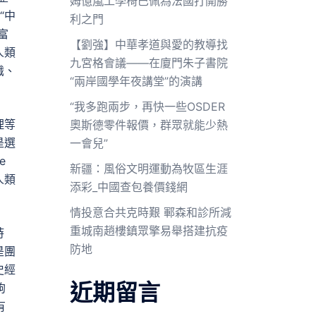
姆億嵐工學椅巴佩為法國打開勝
“中
利之門
富
【劉強】中華孝道與愛的教導找
人類
九宮格會議——在廈門朱子書院
識、
“兩岸國學年夜講堂”的演講
“我多跑兩步，再快一些OSDER
理等
奧斯德零件報價，群眾就能少熱
是選
一會兒”
e
新疆：風俗文明運動為牧區生涯
人類
添彩_中國查包養價錢網
情投意合共克時艱 鄆森和診所減
重城南趙樓鎮眾擎易舉搭建抗疫
時
防地
是團
史經
近期留言
鉤
有