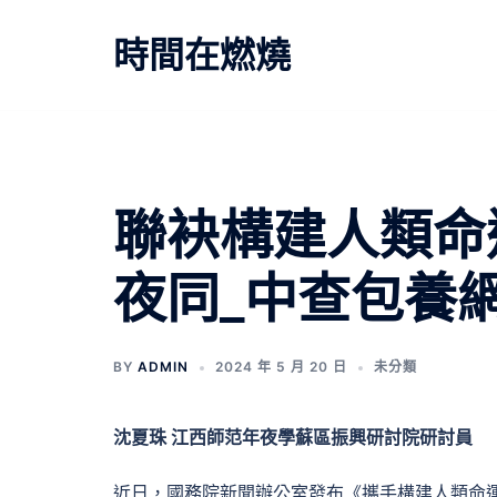
跳
至
時間在燃燒
主
要
內
容
聯袂構建人類命
夜同_中查包養
BY
ADMIN
2024 年 5 月 20 日
未分類
沈夏珠 江西師范年夜學蘇區振興研討院研討員
近日，國務院新聞辦公室發布《攜手構建人類命