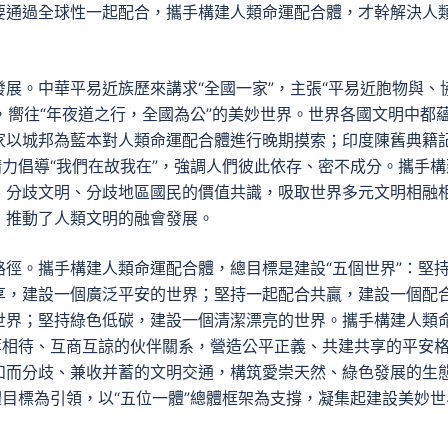
要通過全球性一起配合，攜手構建人類命運配合體，才幹解決人
展。中華平易近族歷來講求“全國一家”，主張“平易近胞物與、
則，嚮往“年夜道之行，全國為公”的美妙世界。世界各國文明中都
家以城邦為藍本對人類命運配合體進行晚期摸索；印度陳舊典籍
精力倡導“我們在故我在”，強調人們彼此依存、密不成分。攜手構
、分歧文明、分歧地區國民的價值共識，吸取世界多元文明相融
，推動了人類文明的融會發展。
徑。攜手構建人類命運配合體，總目標是建設“五個世界”：堅
享，建設一個廣泛平安的世界；堅持一起配合共贏，建設一個配
世界；堅持綠色低碳，建設一個清潔漂亮的世界。攜手構建人類
等相待、互商互諒的伙伴關系，營造公平正義、共建共享的平安
和而分歧、兼收并蓄的文明交通，構筑愛崇天然、綠色發展的生
體目標為引領，以“五位一體”總體框架為支撐，凝集起建設美妙世