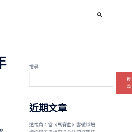
年
搜尋
搜
尋
近期文章
透視角：當《馬賽曲》響徹球場
歷