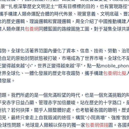
景”“扎根深摯歷史文明泥土”“既有目標標的目的，也有實現路徑”
了攜手構建人類命運配合體的時代佈景、現實意義、文明底蘊、豐
念的歷史邏輯、理論邏輯和實踐邏輯，周全介紹了中國推動構建
建人類命運共
包養網
同體藍圖的路線圖施工圖，對于凝集全球共
趨勢。全球化活著界范圍內優化了資本、信息、技術、勞動、治
給自足的原始封閉狀態被打破，市場成為了世界市場。全球化不
來越“小”，世界正變得越來越“平”，點一點mobile_phon
世界全球化、一體化發展的歷史年夜趨勢，攜手構建
包養網比擬
續發展。
問題。我們所處的是一個充滿盼望的時代，也是一個充滿挑戰的
平安赤字日益凸顯、管理赤字加倍嚴峻。站在歷史的十字路口，
對抗？若何抉擇，關乎人類整體好處，也考驗著各國的聰明。歷
見，最終只會走上自我毀滅的途徑。構筑“小院高墻”、強推“脫
劇全球性問題。地球是人類賴以保存的獨一家
包養網價錢
園。各國