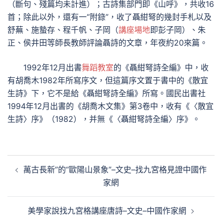
（斷句、殘篇均未計進）；古詩集部門即《山呼》，共收16
首；除此以外，還有一“附錄”，收了聶紺弩的幾封手札以及
舒蕪、施蟄存、程千帆、子岡（
講座場地
即彭子岡）、朱
正、侯井田等師長教師評論聶詩的文章，年夜約20來篇。
1992年12月出書
舞蹈教室
的《聶紺弩詩全編》中，收
有胡喬木1982年所寫序文，但這篇序文置于書中的《散宜
生詩》下，它不是給《聶紺弩詩全編》所寫。國民出書社
1994年12月出書的《胡喬木文集》第3卷中，收有《〈散宜
生詩〉序》（1982），并無《〈聶紺弩詩全編〉序》。
文
萬古長新”的“歐陽山景象”–文史–找九宮格見證中國作
章
家網
導
覽
美學家說找九宮格講座唐詩–文史–中國作家網