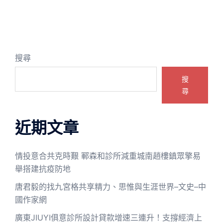
搜尋
搜
尋
近期文章
情投意合共克時艱 鄆森和診所減重城南趙樓鎮眾擎易
舉搭建抗疫防地
唐君毅的找九宮格共享精力、思惟與生涯世界–文史–中
國作家網
廣東JIUYI俱意診所設計貸款增速三連升！支撐經濟上