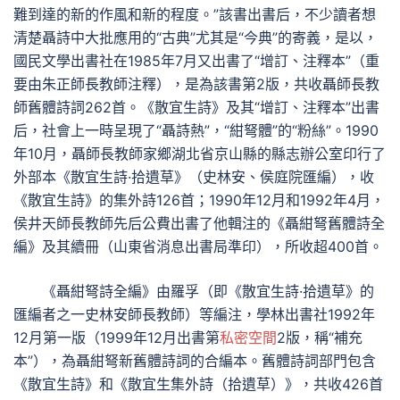
難到達的新的作風和新的程度。”該書出書后，不少讀者想
清楚聶詩中大批應用的“古典”尤其是“今典”的寄義，是以，
國民文學出書社在1985年7月又出書了“增訂、注釋本”（重
要由朱正師長教師注釋），是為該書第2版，共收聶師長教
師舊體詩詞262首。《散宜生詩》及其“增訂、注釋本”出書
后，社會上一時呈現了“聶詩熱”，“紺弩體”的“粉絲”。1990
年10月，聶師長教師家鄉湖北省京山縣的縣志辦公室印行了
外部本《散宜生詩·拾遺草》（史林安、侯庭院匯編），收
《散宜生詩》的集外詩126首；1990年12月和1992年4月，
侯井天師長教師先后公費出書了他輯注的《聶紺弩舊體詩全
編》及其續冊（山東省消息出書局準印），所收超400首。
《聶紺弩詩全編》由羅孚（即《散宜生詩·拾遺草》的
匯編者之一史林安師長教師）等編注，學林出書社1992年
12月第一版（1999年12月出書第
私密空間
2版，稱“補充
本”），為聶紺弩新舊體詩詞的合編本。舊體詩詞部門包含
《散宜生詩》和《散宜生集外詩（拾遺草）》，共收426首