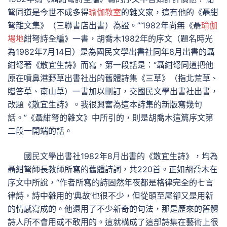
弩同道是今世不成多得
瑜伽教室
的雜文家，這有他的《聶紺
弩雜文集》（三聯書店出書）為證。’”1982年尚無《聶
瑜伽
場地
紺弩詩全編》一書，胡喬木1982年的序文（題名時光
為1982年7月14日）是為國民文學出書社同年8月出書的聶
紺弩著《散宜生詩》而寫，第一段話是：“聶紺弩同道把他
原在噴鼻港野草出書社出的舊體詩集《三草》（指北荒草、
贈答草、南山草）一書加以刪訂，交國民文學出書社出書，
改題《散宜生詩》。我很興奮為這本詩集的新版寫幾句
話。”《聶紺弩的雜文》中所引的，則是胡喬木這篇序文第
二段一開端的話。
國民文學出書社1982年8月出書的《散宜生詩》，均為
聶紺弩師長教師所寫的舊體詩詞，共220首。正如胡喬木在
序文中所說，“作者所寫的詩固然年夜都是格律完全的七言
律詩，詩中雜用的‘典故’也很不少，但從頭至尾卻又是用新
的情感寫成的。他還用了不少新奇的句法，那是歷來的舊體
詩人所不會用或不敢用的。這就構成了這部詩集在藝術上很