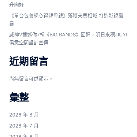
升向好
《單台包養網心得親母親》落腳天馬相城 打造影視風
暴
威神V攜迷你7輯《BIG BANDS》回歸，明日來穗JIUYI
俱意空間設計宣傳
近期留言
尚無留言可供顯示。
彙整
2026 年 8 月
2026 年 7 月
2026 年 6 月