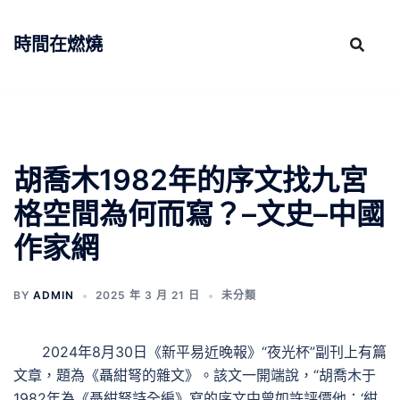
跳
至
時間在燃燒
主
要
內
容
胡喬木1982年的序文找九宮
格空間為何而寫？–文史–中國
作家網
BY
ADMIN
2025 年 3 月 21 日
未分類
2024年8月30日《新平易近晚報》“夜光杯”副刊上有篇
文章，題為《聶紺弩的雜文》。該文一開端說，“胡喬木于
1982年為《聶紺弩詩全編》寫的序文中曾如許評價他：‘紺