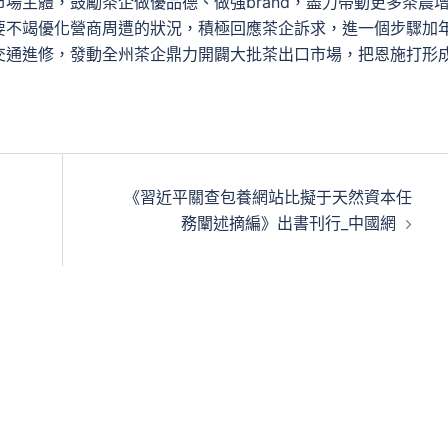
場主體，鼓勵茶企做優品德、做強brand，盡力帶動更多茶農
要不竭優化營商周遭的狀況，積極回應茶企訴求，進一個步驟加
交通進修，發動全州茶企鼎力開闢大批茶出口市場，把恩施打形
《習近平關查包養網站比擬于天然資本任
務闡述摘編》出書刊行_中國網