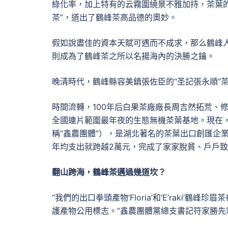
綠化率，加上特有的云霧圍繞景不雅加持，茶葉
茶”，道出了鶴峰茶高品德的奧妙。
假如說盡佳的資本天賦可遇而不成求，那么鶴峰人
則成為了鶴峰茶之所以名揚海內的決勝之鑰。
晚清時代，鶴峰縣容美鎮張佐臣的“圣記張永順”
時間流轉，100年后白果茶廠廠長周吉然拓荒、修
全國連片範圍最年夜的生態無機茶葉基地。現在
稱“鑫農團體”），是湖北著名的茶葉出口創匯企
年均支出就跨越2萬元，完成了家家脫貧、戶戶
翻山跨海，鶴峰茶邁過幾道坎？
“我們的出口拳頭產物‘Floria’和‘E’raki
護產物公用標志。”鑫農團體黨總支書記符家勝先