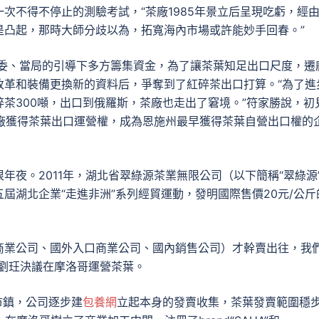
次不得不停止的測驗考試，“茶廠1985年景立后呈現吃虧，經
是凸起，那時大師分歧以為，拓寬海內市場或許能妙手回春。”
黨委、當局的引導下多方籌集資金，為了讓茶葉知足出口尺度，遷
改革和裝備更換新的資料后，爭奪到了紅碎茶出口打算。“為了進
茶300噸，出口到俄羅斯，茶廠也走出了窘境。”符家勝說，初
茶廠獲得茶葉出口運營權，成為恩施州最早獲得茶葉自營出口權的
年夜。2011年，湖北省翠綠源茶業無限公司（以下簡稱“翠綠源
屆湖北企業“走進非洲”系列經貿運動，發明國際售價20元/公斤
商業公司、國外入口商業公司、國內銷售公司）才幹賣出往，我
劉玨決議在摩洛哥運營茶葉。
市鎮，公司逐步建
包養網
立起本身的發賣收集，茶葉發賣範圍穩