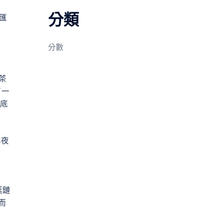
分類
匯
分數
茶
了一
保底
年夜
延鏈
而