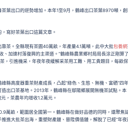
茶葉出口的逆勢增加。本年1至9月，鶴峰出口茶葉8970噸，創
的，寫好茶葉出口這篇文章。
靠茶。全縣現有茶園40萬畝，年產量4.1萬噸，此中大批
包養網
增收、加速村落復興的主渠道。”鶴峰縣農業鄉村局局長涂正剛算
季茶，引進機采，年夜年夜緩解采茶用工難、用工貴題目，每畝
峰縣高度器重茶財產成長，凸起“綠色、生態、無機、富硒”四
造出口茶基地。2013年，鶴峰縣在鄔陽鄉展開無機茶試點。本
元，茶農年均增收1.2萬元。
0.9萬畝，範圍居全國第一。鶴峰縣在做好品德的同時，還聚焦
手推進大批茶出海，重塑財產鏈、晉陞價值鏈，解脫了已經“年夜