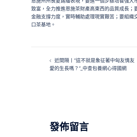
恩施州州長夏錫璠表現，要進一個步驟培養強大市
致富，全力推進恩施茶財產高東西的品質成長；
金融支撐力度，實時輔助處理現實艱苦；要組織
口茶基地。
文
近間隔丨“這不就是象征著中匈友情友
章
愛的生長嗎？”_中查包養網心得國網
導
覽
發佈留言