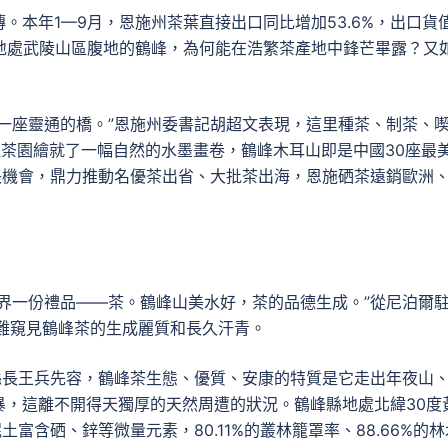
。本年1—9月，恩施州茶葉直接出口同比增加53.6%，出口貨
地處武陵山區腹地的鶴峰，為何能在浩繁茶產地中鋒芒畢露？又
一座靈通的橋。”恩施州委書記胡超文表現，這里種茶、制茶、
畝茶園繪就了一幅自然的水墨畫卷，鶴峰木耳山即是中國30座最
長機會，鼎力推動名優茶出省、大批茶出海，恩施硒茶遠銷歐洲
界一份禮品——茶。鶴峰山美水好，茶的品德生成。”從尼泊爾
難窺見鶴峰茶的生成麗質和長久汗青。
縣長王兵先容，鶴峰茶生態、優質、安康的特質是它走出年夜山
暴，這離不開得天獨厚的天然周遭的狀況。鶴峰縣地處北緯30度
富含硒、鋅等微量元素，80.11%的叢林籠罩率、88.66%的林