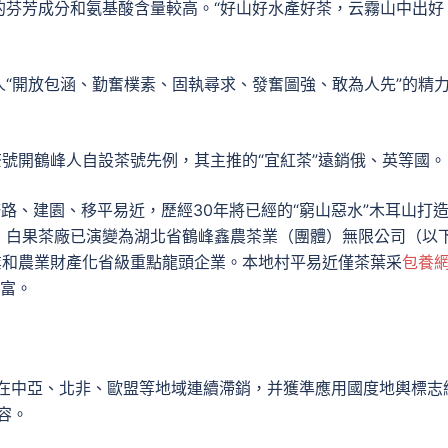
的芬芳成分和氨基酸含量較高。“好山好水產好茶，云霧山中出好
“開放包涵、勤奮樸素、固執尋求、發奮圖強、敢為人先”的精
茶號開鶴峰人自設茶號先例，其主推的“宜紅茶”遠銷俄、英等國。
路、建園、移平易近，歷經30年將已經的“窮山惡水”木耳山打
，白果茶廠已演變為湖北省鶴峰鑫農茶業（團體）無限公司（以
業和農業財產化省級重點龍頭企業。本地村平易近僅茶葉采
包養
致富。
’鶴峰珍眉茶在中亞、北非、歐盟等地域連續滯銷，并獲準應用國度地輿標志
容。