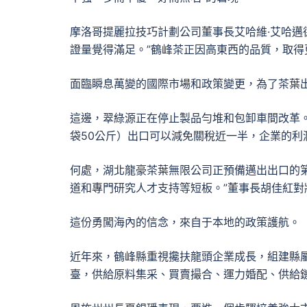
摩洛哥提麗拉技巧計劃公司董事長艾哈維·艾哈邁
證量覺得滿足。”鶴峰茶正因高東西的品質，取得
面臨瞬息萬變的國際市場和政策變更，為了茶葉
這邊，翠綠源正在停止製品勻堆和包卸車間改革
袋50公斤）出口可以減免關稅近一半，企業的利
何處，湖北龍豪茶葉無限公司正預備邁出出口的第
道和專門研究人才支持等短板。”董事長胡佳紅對
這份勇闖海內的信念，來自于本地的政策護航。
近年來，鶴峰縣重視攙扶龍頭企業成長，組建縣
臺，供給原料集采、買賣撮合、運力婚配、供給