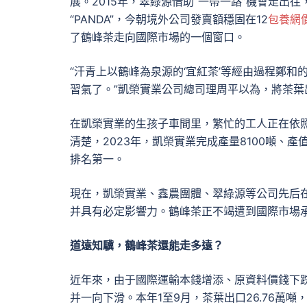
展。2015年，翠綠源借助“一帶一路”機會走出往，
“PANDA”，今朝境外公司發賣額穩固在12
包養網
了鶴峰茶走向國際市場的一個窗口。
“汗青上以鶴峰為泉源的‘宜紅茶’等經由過程鄭
習氣了。”凱榮實業公司總司理周平以為，將茶
在凱榮實業的生孩子車間里，繁忙的工人正在依
清楚，2023年，凱榮實業完成產量8100噸、產
排名第一。
現在，凱榮實業、鑫農團體、翠綠源等公司先后在摩洛哥
并具有必定影響力。鶴峰茶正不竭遭到國際市場
道遠知驥，鶴峰茶還能走多遠？
近年來，由于國際運輸本錢增添、原資料價錢下跌
并一向下滑。本年1至9月，茶葉出口26.76萬噸，同