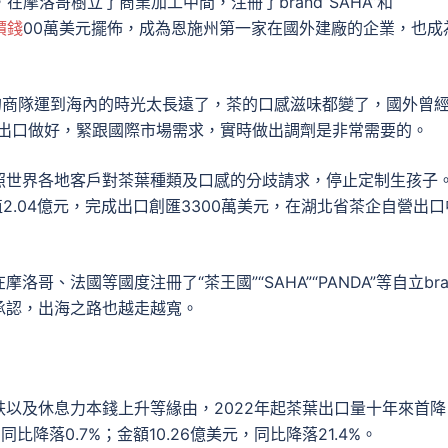
在摩洛哥樹立了商業加工中間，注冊了brand“SAHA”和
價錢
00萬美元擺佈，成為恩施州第一家在國外建廠的企業，也成
和的商隊運到海內的時光太長遠了，茶的口感滋味都變了，國外曾
葉出口做好，緊跟國際市場需求，實時做出調劑是非常需要的。
照世界各地客戶對茶葉種類及口感的分歧請求，停止定制生孩子
值2.04億元，完成出口創匯3300萬美元，在湖北省茶企自營出口
、法國等國度注冊了“茶王國”“SAHA”“PANDA”等自立bra
承認，出海之路也越走越寬。
以及休息力本錢上升等緣由，2022年起茶葉出口量十年來首降
比降落0.7%；金額10.26億美元，同比降落21.4%。