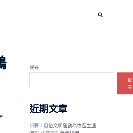
鶴
搜尋
搜
尋
近期文章
年
新疆：風俗文明運動為牧區生涯