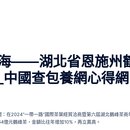
海——湖北省恩施州
_中國查包養網心得網
：在2024“一帶一路”國際茶葉經貿洽商暨第六屆湖北鶴峰茶商
.64億元鶴峰茶，金額比往年增加10%，再立異高。