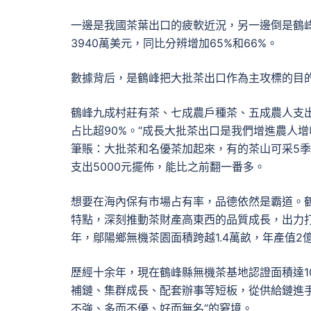
一邊是我國茶葉出口的疲軟近況，另一邊倒是鶴峰
3940萬美元，同比分辨增加65%和66%。
數據背后，是鶴峰把大批茶出口作為主攻標的目
鶴峰九成村莊有茶、七成農戶種茶、五成農人支出
占比超90%。“成長大批茶出口是我們增進農人
筆賬：大批茶和名優茶加起來，有的茶山可采5
支出5000元擺佈，能比之前翻一番多。
想要在海內保有市場占有率，品德依然是霸道。鶴
特點，深刻推動茶財產高東西的品質成長，出力打
年，鄔陽鄉無機茶園面積跨越1.4萬畝，年產值2億
歷經十余年，現在鶴峰縣無機茶基地認證面積達1
補鏈、集群成長、配套辦事等短板，從供給鏈進
不強、多而不優、好而無名”的窘境。