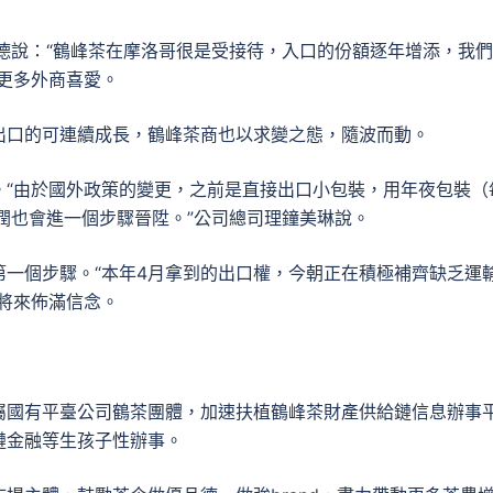
德說：“鶴峰茶在摩洛哥很是受接待，入口的份額逐年增添，我
更多外商喜愛。
出口的可連續成長，鶴峰茶商也以求變之態，隨波而動。
。“由於國外政策的變更，之前是直接出口小包裝，用年夜包裝（
潤也會進一個步驟晉陞。”公司總司理鐘美琳說。
一個步驟。“本年4月拿到的出口權，今朝正在積極補齊缺乏運
將來佈滿信念。
屬國有平臺公司鶴茶團體，加速扶植鶴峰茶財產供給鏈信息辦事
鏈金融等生孩子性辦事。