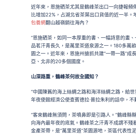
近年來，恩施硒茶尤其是鶴峰茶出口一向捷報頻傳
比增加22%，占湖北省茶葉出口貨值的近一半。
包養網
翻山越嶺銷往海內？
“恩施硒茶，如同一本厚重的書、一幅詩意的畫、
品茗汗青長久，是萬里茶道泉源之一。180多萬
園之一。近年來，恩施州搶抓共建“一帶一路”成
亞、北非的20多個國度。
山深路重，鶴峰茶何故全國知？
“中國陳舊的海上絲綢之路和海洋絲綢之路，給世
年夜使館經濟公使查賓德拉·普拉朱利的話中，不
“客來鶴峰無須問，茶噴鼻即是引路人。”鶴峰縣
向海內最年夜的底氣。鶴峰茶之汗青不成謂不殘
金產茶帶，是“萬里茶道”茶園源地，茶區代表性泥土