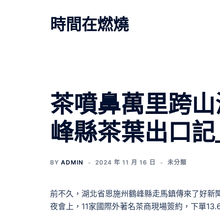
跳
至
時間在燃燒
主
要
內
容
茶噴鼻萬里跨山
峰縣茶葉出口記
BY
ADMIN
2024 年 11 月 16 日
未分類
前不久，湖北省恩施州鶴峰縣走馬鎮傳來了好新聞
夜會上，11家國際外著名茶商現場簽約，下單13