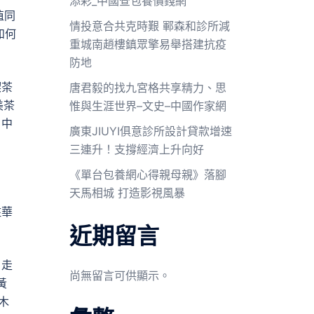
添彩_中國查包養價錢網
值同
情投意合共克時艱 鄆森和診所減
如何
重城南趙樓鎮眾擎易舉搭建抗疫
防地
喫茶
唐君毅的找九宮格共享精力、思
美茶
惟與生涯世界–文史–中國作家網
、中
廣東JIUYI俱意診所設計貸款增速
三連升！支撐經濟上升向好
《單台包養網心得親母親》落腳
天馬相城 打造影視風暴
駐華
近期留言
、走
尚無留言可供顯示。
黃
木