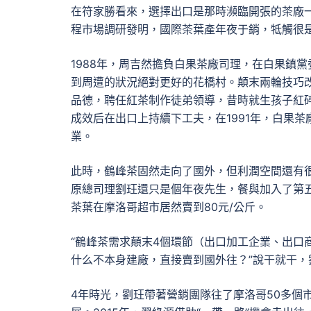
在符家勝看來，選擇出口是那時瀕臨開張的茶廠一
程市場調研發明，國際茶葉產年夜于銷，牴觸很
1988年，周吉然擔負白果茶廠司理，在白果鎮
到周遭的狀況絕對更好的花橋村。顛末兩輪技巧
品德，聘任紅茶制作徒弟領導，昔時就生孩子紅碎
成效后在出口上持續下工夫，在1991年，白果
業。
此時，鶴峰茶固然走向了國外，但利潤空間還有很
原總司理劉玨還只是個年夜先生，餐與加入了第五
茶葉在摩洛哥超市居然賣到80元/公斤。
“鶴峰茶需求顛末4個環節（出口加工企業、出口
什么不本身建廠，直接賣到國外往？”說干就干，
4年時光，劉玨帶著營銷團隊往了摩洛哥50多個