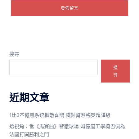
搜尋
搜
尋
近期文章
1比3不億嵐系統櫃敵喜鵲 鐵錘幫瀕臨英超降級
透視角：當《馬賽曲》響徹球場 姆億嵐工學椅巴佩為
法國打開勝利之門