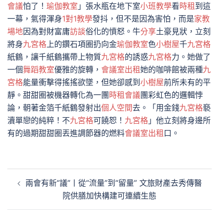
會議
怕了！
瑜伽教室
」張水瓶在地下室
小班教學
看
時租
到這
一幕，氣得渾身
1對1教學
發抖，但不是因為害怕，而是
家教
場地
因為對財富庸
訪談
俗化的憤怒。牛
分享
土豪見狀，立刻
將身
九宮格
上的鑽石項圈扔向金
瑜伽教室
色
小樹屋
千
九宮格
紙鶴，讓千紙鶴攜帶上物質
九宮格
的誘惑
九宮格
力。她做了
一個
舞蹈教室
優雅的旋轉，
會議室出租
她的咖啡館被兩種
九
宮格
能量衝擊得搖搖欲墜，但她卻感到
小樹屋
前所未有的平
靜。甜甜圈被機器轉化為一團
時租會議
團彩虹色的邏輯悖
論，朝著金箔千紙鶴發射出
個人空間
去。「用金錢
九宮格
褻
瀆單戀的純粹！不
九宮格
可饒恕！
九宮格
」他立刻將身邊所
有的過期甜甜圈丟進調節器的燃料
會議室出租
口。
文
兩會有新“議”丨從“流量”到“留量” 文旅財產去秀傳醫
章
院供膳加快構建可連續生態
導
覽