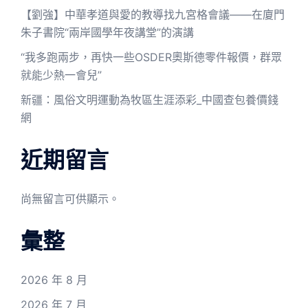
【劉強】中華孝道與愛的教導找九宮格會議——在廈門
朱子書院“兩岸國學年夜講堂”的演講
“我多跑兩步，再快一些OSDER奧斯德零件報價，群眾
就能少熱一會兒”
新疆：風俗文明運動為牧區生涯添彩_中國查包養價錢
網
近期留言
尚無留言可供顯示。
彙整
2026 年 8 月
2026 年 7 月