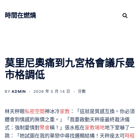
跳
至
時間在燃燒
主
要
內
容
莫里尼奧痛到九宮格會議斥曼
市格調低
BY
ADMIN
2026 年 5 月 14 日
分數
林天秤眼
私密空間
神冰冷
家教
：「這就是質感互換。你必須
體會到情感的無價之重。」「我要啟動天秤座最終裁決儀
式：強制愛情對
聚會
稱！」張水瓶在
家教場地
地下室嚇了一
跳：「她試圖在我的單戀中尋找邏輯結構！天秤座太可
時租