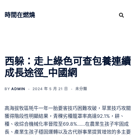
跳
至
時間在燃燒
主
要
內
容
西躲：走上綠色可查包養連續
成長途徑_中國網
BY
ADMIN
2024 年 5 月 21 日
未分類
高海拔牧區牦牛一年一胎要害技巧困難攻破，草業技巧攻關
獲得階段性明顯結果，青稞劣種籠罩率高達92.1%，耕、
種、收綜合機械化率晉陞至69.8%……在農業生孩子牢固成
長、產業生孩子穩固運轉以及古代辦事業提質增效的多主要