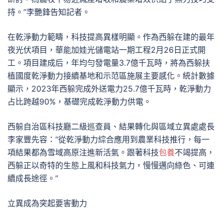
持。”李艷鋒告知記者。
在乾淨動力範疇，科技提高異樣明顯。作為西躲在建的最年
夜光伏項目，華能加娃光儲電站一期工程2月26日正式開
工。項目建成后，年均勻發電量3.7億千瓦時，將為西躲扶
植國度乾淨動力接續基地和示范區施展主要感化。統計數據
顯示，2023年西躲完成外送電力25.7億千瓦時，乾淨動力
占比跨越90%，基礎完成乾淨動力供電。
西躲自治區科技廳二級巡查員、結果轉化與區域立異處處長
李家豐先容：“從乾淨動力綜合應用到農業科技推行，每一
項結果都為雪域高原注進新活氣。跟著科技
包養
不竭提高，
西躲正以奇特的生態上風和科技氣力，慢慢邁向綠色、可連
續成長途徑。”
立異成為突起要害動力