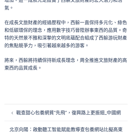
增加。這一成就充足證實了西躲文旅財產的宏大潛力和活
氣。
在成長文旅財產的經過歷程中，西躲一直保持多元化、綠色
和低碳環保的理念，應用數字技巧晉陞辦事東西的品質。奇
特的天然景不雅和深摯的文明底蘊配合組成了西躲游玩財產
的焦點競爭力，吸引著越來越多的游客。
將來，西躲將持續保持新成長理念，周全推進文旅財產的高
東西的品質成長。
文
戰查甜心包養網貧“先飛”，復興路上更振翅_中國網
章
導
北京向陽：啟動聽工智能賦能教導查包養網站比擬高東