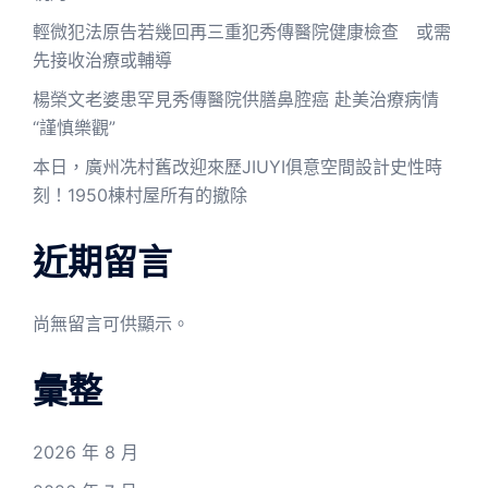
輕微犯法原告若幾回再三重犯秀傳醫院健康檢查 或需
先接收治療或輔導
楊榮文老婆患罕見秀傳醫院供膳鼻腔癌 赴美治療病情
“謹慎樂觀”
本日，廣州冼村舊改迎來歷JIUYI俱意空間設計史性時
刻！1950棟村屋所有的撤除
近期留言
尚無留言可供顯示。
彙整
2026 年 8 月