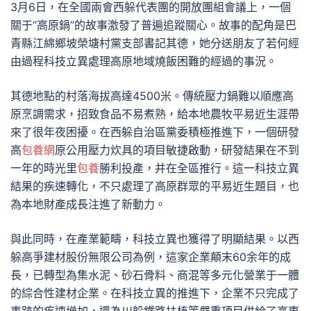
3月6日，在全國兩會西躲代表團的開放團組會議上，一個
關于“高原鍋”的故事激發了普遍追蹤關心。故事的配角是巴
青縣江綿鄉坡榮塘村黨支部書記其德，她分送朋友了若何經
由過程科技立異處理高原地域燒飯困難的經過的事況。
其德地點的村落海拔高達4500米。傳統壓力鍋難以順應高
原烹調需求，招致食品不易煮熟，給本地農牧平易近生涯帶
來了很年夜困擾。在西躲自治區黨委積極推進下，一個研發
高
包養網
原公用壓力炊具的項目敏捷啟動，研發結果在不到
一年的時光里
包養
勝利投產，并在全區推行。這一科技立異
結果的疾速轉化，不只處理了高原群眾的平易近生題目，也
為本地財產成長注進了新動力。
與此同時，在產業範疇，科技立異也獲得了明顯結果。以西
躲高爭建材股份無限公司為例，這家企業顛末60余年的成
長，已轉型為集水泥、砂石骨料、商混等多元化營業于一體
的綜合性建材企業。在科技立異的推進下，企業不只完成了