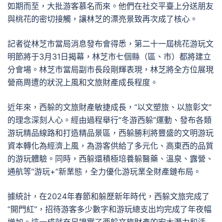
如期而至，大批游客慕名而來。他們在社交平臺上分送朋友
與桃花的密切接觸，讓林芝的漂亮景致再次成了核心。
記者從林芝市當局消息發布會得悉，第二十一屆桃花游玩文
明節將于3月31日揭幕，林芝市七個縣（區、市）都將建立
分會場。林芝市當局副市長段剛輝表現，林芝將全方位展現
營商周遭的狀況上風和文旅財產成長程度。
近年來，西躲的文旅財產敏捷成長，“以文塑旅、以旅彰文”
的理念深刻人心。經由過程舉行“冬游西躲”運動、發布各類
游玩精品線路和打造精品景區，西躲勝利將豐盛的文明游玩
資本轉化為經濟上風，為游客供給了多元化、高東西的品質
的游玩體驗。同時，西躲還積極培養躲醫藥、溫泉、露營、
通航等“游玩+”新業態，全力優化游玩業全財產鏈布局。
據統計，在2024年春節和躲歷新年時代，西躲文旅完成了
“開門紅”，招待游客多少數字和游玩總支出均完成了年夜幅