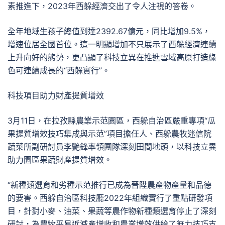
素推進下，2023年西躲經濟交出了令人注視的答卷。
全年地域生孩子總值到達2392.67億元，同比增加9.5%，
增速位居全國首位。這一明顯增加不只展示了西躲經濟連續
上升向好的態勢，更凸顯了科技立異在推進雪域高原打造綠
色可連續成長的“西躲實行”。
科技項目助力財產提質增效
3月11日，在拉孜縣農業示范園區，西躲自治區嚴重專項“瓜
果提質增效技巧集成與示范”項目擔任人、西躲農牧迷信院
蔬菜所副研討員李艷鋒率領團隊深刻田間地頭，以科技立異
助力園區果蔬財產提質增效。
“新種類選育和劣種示范推行已成為晉陞農產物產量和品德
的要害。西躲自治區科技廳2022年組織實行了重點研發項
目，針對小麥、油菜、果蔬等農作物新種類選育停止了深刻
研討，為農牧平易近減產增收和農業增效供給了無力技巧支