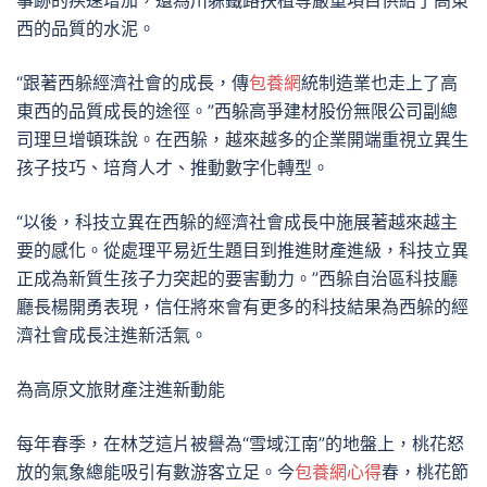
事跡的疾速增加，還為川躲鐵路扶植等嚴重項目供給了高東
西的品質的水泥。
“跟著西躲經濟社會的成長，傳
包養網
統制造業也走上了高
東西的品質成長的途徑。”西躲高爭建材股份無限公司副總
司理旦增頓珠說。在西躲，越來越多的企業開端重視立異生
孩子技巧、培育人才、推動數字化轉型。
“以後，科技立異在西躲的經濟社會成長中施展著越來越主
要的感化。從處理平易近生題目到推進財產進級，科技立異
正成為新質生孩子力突起的要害動力。”西躲自治區科技廳
廳長楊開勇表現，信任將來會有更多的科技結果為西躲的經
濟社會成長注進新活氣。
為高原文旅財產注進新動能
每年春季，在林芝這片被譽為“雪域江南”的地盤上，桃花怒
放的氣象總能吸引有數游客立足。今
包養網心得
春，桃花節