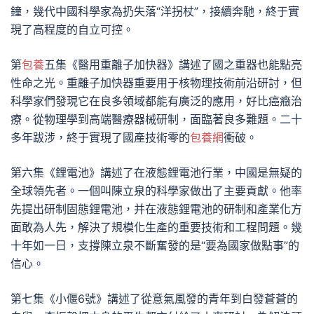
鐘，幾代中國科學家為扔失落“洋拐杖”，接續奔馳，終于實
現了高程度的自立可控。
第
包養
五集《醫用重離子加快器》講述了國之重器也能點亮
性命之光。重離子加快器重要用于核物理技術前沿研討，但
科學家們發現它在良多領域都能有廣泛的應用，好比癌癥治
療。從物理學到高端醫療器械研制，面臨著良多難題。二十
多年跋涉，終于實現了國產技術零的
包養網
衝破。
第六集《鋰電池》講述了在液態鋰電池行業，中國是無疑的
全球領先者。一個叫陳立泉的科學家做出了主要貢獻。他率
先提出研制固態鋰電池，并在液態鋰電池的研制和產業化方
面敢為人先，解決了規模化生產的重要技術和工程問題。幾
十年如一日，支撐陳立泉不斷奮發的是“要為國家做點事”的
信心。
第七集《小偃6號》講述了從意氣風發的青年到白發蒼蒼的