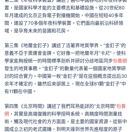
第二集《年夜科學裝置》講述了遍布中國各地的年夜科學裝
置，是國家科學才能的主要標志和基礎設施。從20世紀80
年月建成的北京正負電子對撞機開始，中國在短短40多年
間，建設了70多個年夜科學裝置。它們面向最前沿科研領
域，是孕育未來的苗圃和花房。
第三集《地層金釘子》講述了活著界地質學界，“金釘子”的
意義不亞于奧運會金牌。它好像一把地層年月“卡尺”，使科
學家能夠按統一的時間標準剖析并研討分歧地區同步
包養網
發生的地質事務。“金釘子”的數量代表著一個國家地質學研
討的綜合實力。中國第一枚“金釘子”是在這個概念提出后30
余年才確定的，雖然后來卻居上，現在全球81顆“金釘子”中
有11顆在中國。
第四集《北京時間》講述了我們耳熟能詳的“北京時間”
包養
網
，其實是高端復雜的科學授時系統。高精度時間測量技
術，觸及現代社會的方方面面，是主要的國家資源。從新中
國成立之初的老式擺鐘，到明天達到世界先進程度的原子