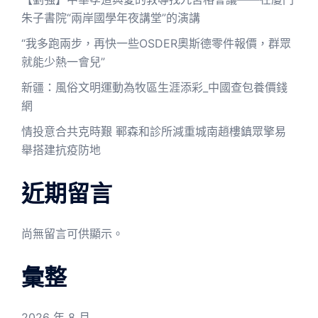
朱子書院“兩岸國學年夜講堂”的演講
“我多跑兩步，再快一些OSDER奧斯德零件報價，群眾
就能少熱一會兒”
新疆：風俗文明運動為牧區生涯添彩_中國查包養價錢
網
情投意合共克時艱 鄆森和診所減重城南趙樓鎮眾擎易
舉搭建抗疫防地
近期留言
尚無留言可供顯示。
彙整
2026 年 8 月