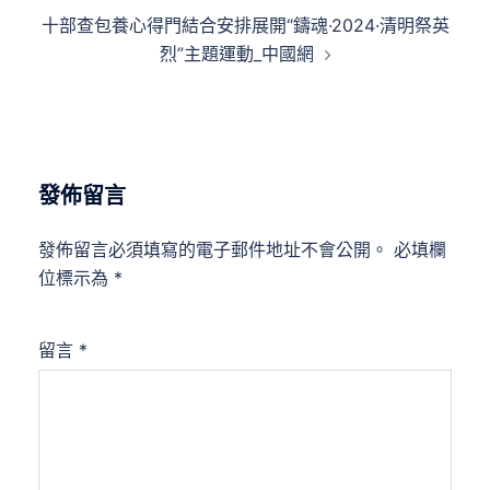
導
十部查包養心得門結合安排展開“鑄魂·2024·清明祭英
覽
烈”主題運動_中國網
發佈留言
發佈留言必須填寫的電子郵件地址不會公開。
必填欄
位標示為
*
留言
*