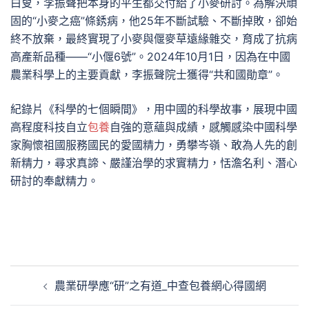
白叟，李振聲把本身的平生都交付給了小麥研討。為解決頑
固的“小麥之癌”條銹病，他25年不斷試驗、不斷掉敗，卻始
終不放棄，最終實現了小麥與偃麥草遠緣雜交，育成了抗病
高產新品種——“小偃6號”。2024年10月1日，因為在中國
農業科學上的主要貢獻，李振聲院士獲得“共和國勛章”。
紀錄片《科學的七個瞬間》，用中國的科學故事，展現中國
高程度科技自立
包養
自強的意蘊與成績，感觸感染中國科學
家胸懷祖國服務國民的愛國精力，勇攀岑嶺、敢為人先的創
新精力，尋求真諦、嚴謹治學的求實精力，恬澹名利、潛心
研討的奉獻精力。
文
農業研學應“研”之有道_中查包養網心得國網
章