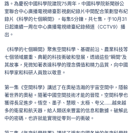
路。為慶祝中國科學院建院75周年，中國科學院新聞辦公
室聯合中心廣播電視總臺影視劇紀錄片中間配合策劃發布紀
錄片《科學的七個瞬間》，每集5分鐘，共七集，于10月31
日起連續一周在中心廣播電視總臺紀錄頻道（CCTV9）播
出。
《科學的七個瞬間》聚焦空間科學、基礎前沿、農業科技等
七個領域嚴重、典範的科技衝破和發展，透過這些“瞬間”及
其故事，見微知著表達科學的理念價值和精力品質，向中國
科學家和科研人員致以敬意。
第一集《空間科學》講述了在奧秘浩瀚的宇宙空間中，隱躲
著世界的奧秘。隨著中國空間技術才能的晉陞，空間科學也
獲得長足進步。悟空、墨子、慧眼、太極、夸父……越來越
多的衛星和航天器，給人類送來豐富的信息和數據。破解此
中的密碼，也許就能實現從零到一的衝破。