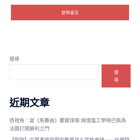
搜尋
搜
尋
近期文章
透視角：當《馬賽曲》響徹球場 姆億嵐工學椅巴佩為
法國打開勝利之門
【劉強】中華孝道與愛的教導找九宮格會議——在廈門