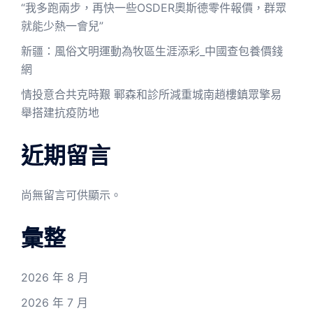
“我多跑兩步，再快一些OSDER奧斯德零件報價，群眾
就能少熱一會兒”
新疆：風俗文明運動為牧區生涯添彩_中國查包養價錢
網
情投意合共克時艱 鄆森和診所減重城南趙樓鎮眾擎易
舉搭建抗疫防地
近期留言
尚無留言可供顯示。
彙整
2026 年 8 月
2026 年 7 月