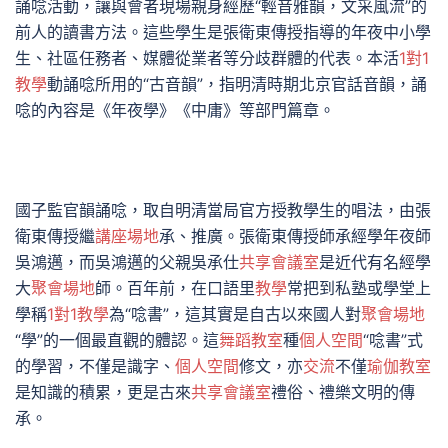
誦唸活動，讓與會者現場親身經歷“輕音雅韻，文采風流”的
前人的讀書方法。這些學生是張衛東傳授指導的年夜中小學
生、社區任務者、媒體從業者等分歧群體的代表。本活
1對1
教學
動誦唸所用的“古音韻”，指明清時期北京官話音韻，誦
唸的內容是《年夜學》《中庸》等部門篇章。
國子監官韻誦唸，取自明清當局官方授教學生的唱法，由張
衛東傳授繼
講座場地
承、推廣。張衛東傳授師承經學年夜師
吳鴻邁，而吳鴻邁的父親吳承仕
共享會議室
是近代有名經學
大
聚會場地
師。百年前，在口語里
教學
常把到私塾或學堂上
學稱
1對1教學
為“唸書”，這其實是自古以來國人對
聚會場地
“學”的一個最直觀的體認。這
舞蹈教室
種
個人空間
“唸書”式
的學習，不僅是識字、
個人空間
修文，亦
交流
不僅
瑜伽教室
是知識的積累，更是古來
共享會議室
禮俗、禮樂文明的傳
承。