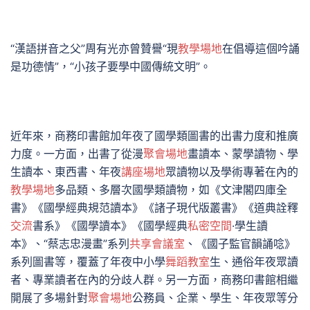
“漢語拼音之父”周有光亦曾贊譽“現
教學場地
在倡導這個吟誦
是功德情”，“小孩子要學中國傳統文明”。
近年來，商務印書館加年夜了國學類圖書的出書力度和推廣
力度。一方面，出書了從漫
聚會場地
畫讀本、蒙學讀物、學
生讀本、東西書、年夜
講座場地
眾讀物以及學術專著在內的
教學場地
多品類、多層次國學類讀物，如《文津閣四庫全
書》《國學經典規范讀本》《諸子現代版叢書》《道典詮釋
交流
書系》《國學讀本》《國學經典
私密空間
·學生讀
本》、“蔡志忠漫畫”系列
共享會議室
、《國子監官韻誦唸》
系列圖書等，覆蓋了年夜中小學
舞蹈教室
生、通俗年夜眾讀
者、專業讀者在內的分歧人群。另一方面，商務印書館相繼
開展了多場針對
聚會場地
公務員、企業、學生、年夜眾等分