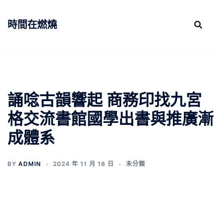
跳
至
時間在燃燒
主
要
內
容
誦唸古韻響起 商務印找九宮
格交流書館國學出書與推廣漸
成體系
BY
ADMIN
2024 年 11 月 16 日
未分類