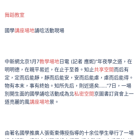
舞蹈教室
國學
講座場地
誦唸活動現場
中新網北京1月7
教學場地
日電 (記者 應妮)“年夜學之道，在
明明德，在親平易近，在止于至善。知止
共享空間
而后有
定，定而后能靜，靜而后能安，安而后能慮，慮而后能得。
物有本末，事有終始。知所先后，則近道矣……”7日，一場
別開生面的國學誦唸活動成為北
私密空間
京圖書訂貨會上一
道亮麗的風
講座場地
景。
由著名國學推廣人張衛東傳授指導的十余位學生舉行了一場