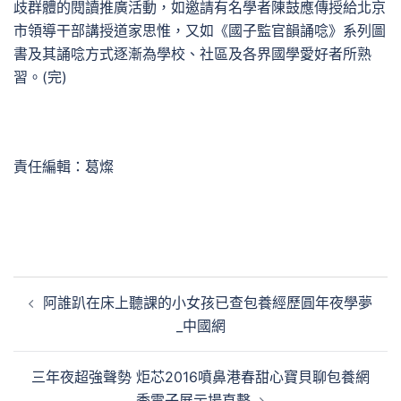
歧群體的閱讀推廣活動，如邀請有名學者陳鼓應傳授給北京
市領導干部講授道家思惟，又如《國子監官韻誦唸》系列圖
書及其誦唸方式逐漸為學校、社區及各界國學愛好者所熟
習。(完)
責任編輯：葛燦
文
阿誰趴在床上聽課的小女孩已查包養經歷圓年夜學夢
章
_中國網
導
覽
三年夜超強聲勢 炬芯2016噴鼻港春甜心寶貝聊包養網
季電子展示場直擊