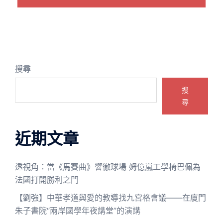
搜尋
搜
尋
近期文章
透視角：當《馬賽曲》響徹球場 姆億嵐工學椅巴佩為
法國打開勝利之門
【劉強】中華孝道與愛的教導找九宮格會議——在廈門
朱子書院“兩岸國學年夜講堂”的演講