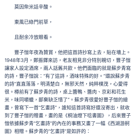
莫因柴米話辛酸。
東風已綠門前草，
且耐余冷放眼看。
豐子愷年夜為贊賞，他把這首詩抄寫上去，貼在墻上。
1948年3月，鄭振鐸來訪，老友相見非分特別親切，豐子愷
讓家人設定酒席，兩人話舊共飲。他們面臨的就是蘇步青寫
的詩，豐子愷說：“有了這詩，酒味特殊的好。”還說蘇步青
的詩“直直落落，明清楚白，無邪天然，純粹樸茂，心愛得
很。樽前有了蘇步青的詩，桌上醬鴨、醬肉、京彩和花生
米，味同嚼蠟，鄙棄缺乏惜了”。蘇步青很愛好豐子愷的繪
畫，曾寫下一首“乞畫詩”，誰知這首詩寫好還沒寄出，就收
到了豐子愷的贈畫，畫的是《桐油燈下唸書圖》，后來豐子
愷依據蘇步青“乞畫詩”的內在的事務又畫了一幅《西湖游舸
圖》相贈。蘇步青的“乞畫詩”是如許的：