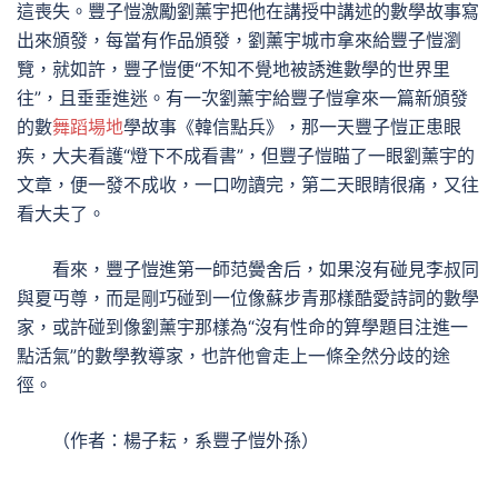
這喪失。豐子愷激勵劉薰宇把他在講授中講述的數學故事寫
出來頒發，每當有作品頒發，劉薰宇城市拿來給豐子愷瀏
覽，就如許，豐子愷便“不知不覺地被誘進數學的世界里
往”，且垂垂進迷。有一次劉薰宇給豐子愷拿來一篇新頒發
的數
舞蹈場地
學故事《韓信點兵》，那一天豐子愷正患眼
疾，大夫看護“燈下不成看書”，但豐子愷瞄了一眼劉薰宇的
文章，便一發不成收，一口吻讀完，第二天眼睛很痛，又往
看大夫了。
看來，豐子愷進第一師范黌舍后，如果沒有碰見李叔同
與夏丏尊，而是剛巧碰到一位像蘇步青那樣酷愛詩詞的數學
家，或許碰到像劉薰宇那樣為“沒有性命的算學題目注進一
點活氣”的數學教導家，也許他會走上一條全然分歧的途
徑。
（作者：楊子耘，系豐子愷外孫）