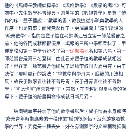
他的《馬師長教師談算學》《興趣數學》《數學的場地》可
謂中小先生數學科普經典。劉薰宇的《興趣數學》是豐子愷
作的序，豐子愷說：“數學的書，教我這從小疏棄數學的人
作序，也是奇事；而我竟然作了，更屬異聞！”這里所說的
“疏棄數學”，指的是豐子愷在考進浙江省立第一師范黌舍之
前，他的各門成就都很優良，填報的三所中學都登科了：甲
種商校和第一中學分辨考了第一
瑜伽場地
名和第八名，第一
師范黌舍是第三名登科。由此看來豐子愷的數學成就相當
好。但在第一師范黌舍他碰見了恩師李叔同與夏丏尊，由于
聽信了那時風行的說法：“學數學與學丹青，腦筋的用法相
反，故長于數學者往往不善丹青，長于丹青者往往不善數
學。”就此也就“疏棄數學”了，當然，在李叔同與夏丏尊的領
導下，豐子愷的繪畫與寫作成就日新月異。
結識劉薰宇并讀了他的數學書以后，豐子愷為本身那時
“廢棄青年時期應修的一種作業”感到很惋惜，沒有游覽過數
學的世界，究竟是一種喪失，好在有劉薰宇的文章稍稍抵償