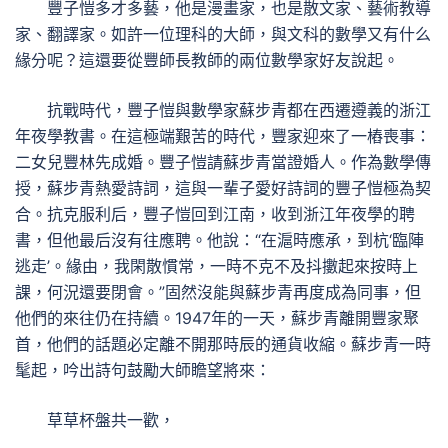
豐子愷多才多藝，他是漫畫家，也是散文家、藝術教導
家、翻譯家。如許一位理科的大師，與文科的數學又有什么
緣分呢？這還要從豐師長教師的兩位數學家好友說起。
抗戰時代，豐子愷與數學家蘇步青都在西遷遵義的浙江
年夜學教書。在這極端艱苦的時代，豐家迎來了一樁喪事：
二女兒豐林先成婚。豐子愷請蘇步青當證婚人。作為數學傳
授，蘇步青熱愛詩詞，這與一輩子愛好詩詞的豐子愷極為契
合。抗克服利后，豐子愷回到江南，收到浙江年夜學的聘
書，但他最后沒有往應聘。他說：“在滬時應承，到杭‘臨陣
逃走’。緣由，我閑散慣常，一時不克不及抖擻起來按時上
課，何況還要閉會。”固然沒能與蘇步青再度成為同事，但
他們的來往仍在持續。1947年的一天，蘇步青離開豐家聚
首，他們的話題必定離不開那時辰的通貨收縮。蘇步青一時
髦起，吟出詩句鼓勵大師瞻望將來：
草草杯盤共一歡，