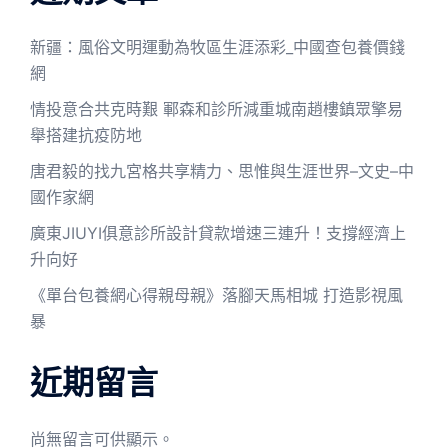
新疆：風俗文明運動為牧區生涯添彩_中國查包養價錢
網
情投意合共克時艱 鄆森和診所減重城南趙樓鎮眾擎易
舉搭建抗疫防地
唐君毅的找九宮格共享精力、思惟與生涯世界–文史–中
國作家網
廣東JIUYI俱意診所設計貸款增速三連升！支撐經濟上
升向好
《單台包養網心得親母親》落腳天馬相城 打造影視風
暴
近期留言
尚無留言可供顯示。