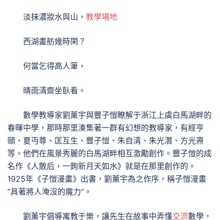
淡抹濃妝水與山，
教學場地
西湖畫舫幾時閑？
何當乞得高人筆，
晴雨清齋坐臥看。
數學教導家劉薰宇與豐子愷瞭解于浙江上虞白馬湖畔的
春暉中學，那時那里湊集著一群有幻想的教導家，有經亨
頤、夏丏尊、匡互生、豐子愷、朱自清、朱光潛、方光燾
等。他們在風景秀麗的白馬湖畔相互激勵創作。豐子愷的成
名作《人散后，一鉤新月天如水》就是在那里創作的。
1925年《子愷漫畫》出書，劉薰宇為之作序，稱子愷漫畫
“具著將人淹沒的魔力”。
劉薰宇倡導寓教于樂，讓先生在故事中弄懂
交流
數學，