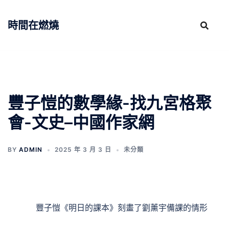
跳
至
時間在燃燒
主
要
內
容
豐子愷的數學緣-找九宮格聚
會-文史–中國作家網
BY
ADMIN
2025 年 3 月 3 日
未分類
豐子愷《明日的課本》刻畫了劉薰宇備課的情形