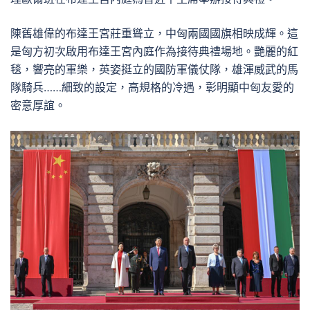
陳舊雄偉的布達王宮莊重聳立，中匈兩國國旗相映成輝。這
是匈方初次啟用布達王宮內庭作為接待典禮場地。艷麗的紅
毯，響亮的軍樂，英姿挺立的國防軍儀仗隊，雄渾威武的馬
隊騎兵……細致的設定，高規格的冷遇，彰明顯中匈友愛的
密意厚誼。