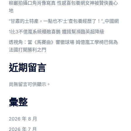
柳巖拍攝口角肖像寫真 性感喜包養網女神被贊俠義心
地
“甘肅的土特產，一點也不‘土’查包養經歷了！”_中國網
1比3不億嵐系統櫃敵喜鵲 鐵錘幫瀕臨英超降級
透視角：當《馬賽曲》響徹球場 姆億嵐工學椅巴佩為
法國打開勝利之門
近期留言
尚無留言可供顯示。
彙整
2026 年 8 月
2026 年 7 月