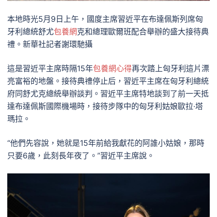
本地時光5月9日上午，國度主席習近平在布達佩斯列席匈
牙利總統舒尤
包養網
克和總理歐爾班配合舉辦的盛大接待典
禮。新華社記者謝環馳攝
這是習近平主席時隔15年
包養網心得
再次踏上匈牙利這片漂
亮富裕的地盤。接待典禮停止后，習近平主席在匈牙利總統
府同舒尤克總統舉辦談判。習近平主席特地談到了前一天抵
達布達佩斯國際機場時，接待步隊中的匈牙利姑娘歐拉·塔
瑪拉。
“他們先容說，她就是15年前給我獻花的阿誰小姑娘，那時
只要6歲，此刻長年夜了。”習近平主席說。