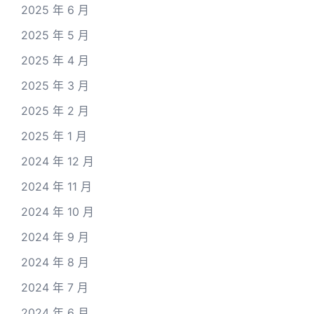
2025 年 6 月
2025 年 5 月
2025 年 4 月
2025 年 3 月
2025 年 2 月
2025 年 1 月
2024 年 12 月
2024 年 11 月
2024 年 10 月
2024 年 9 月
2024 年 8 月
2024 年 7 月
2024 年 6 月