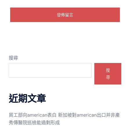
搜尋
搜
尋
近期文章
貿工部向american表白 新加坡對american出口并非產
秀傳醫院巡檢能過剩形成