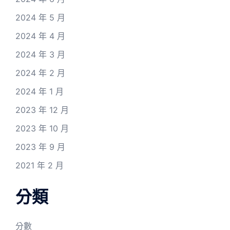
2024 年 5 月
2024 年 4 月
2024 年 3 月
2024 年 2 月
2024 年 1 月
2023 年 12 月
2023 年 10 月
2023 年 9 月
2021 年 2 月
分類
分數