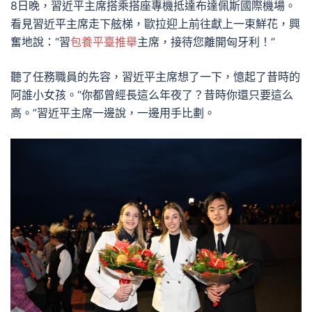
8日晚，習近平主席搭乘搭座專機抵達布達佩斯國際機場。
看見習近平主席走下舷梯，歐拉迎上前往獻上一束鮮花，興
奮地說：“習
包養平臺推舉
主席，接待您離開匈牙利！”
聽了任務職員的先容，習近平主席想了一下，憶起了昔時的
阿誰小女孩。“你都曾經長這么年夜了？昔時你還只要這么
高。”習近平主席一邊說，一邊用手比劃。