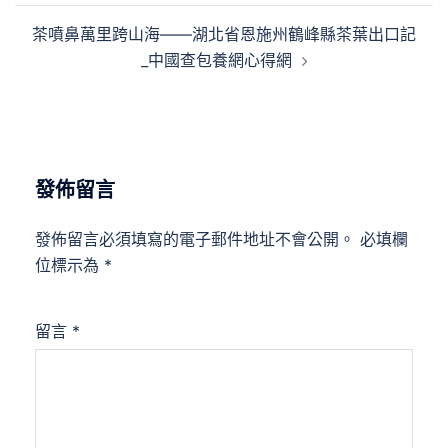
覽
茶噴鼻萬里跨山海——湖北省恩施州鶴峰縣茶葉出口記
_中國查包養網心得網
發佈留言
發佈留言必須填寫的電子郵件地址不會公開。
必填欄
位標示為
*
留言
*