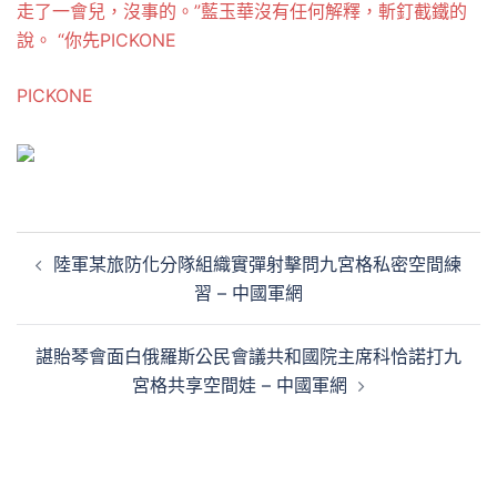
走了一會兒，沒事的。”藍玉華沒有任何解釋，斬釘截鐵的
說。 “你先PICKONE
PICKONE
文
陸軍某旅防化分隊組織實彈射擊問九宮格私密空間練
章
習 – 中國軍網
導
覽
諶貽琴會面白俄羅斯公民會議共和國院主席科恰諾打九
宮格共享空間娃 – 中國軍網