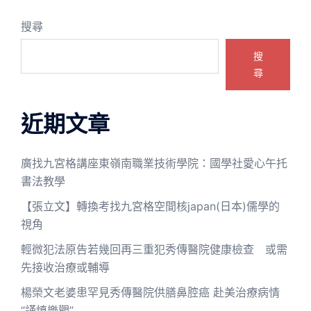
搜尋
搜
尋
近期文章
廣找九宮格講座東嶺南職業技術學院：國學社愛心午托
書法教學
【張立文】轉換考找九宮格空間核japan(日本)儒學的
視角
輕微犯法原告若幾回再三重犯秀傳醫院健康檢查 或需
先接收治療或輔導
楊榮文老婆患罕見秀傳醫院供膳鼻腔癌 赴美治療病情
“謹慎樂觀”