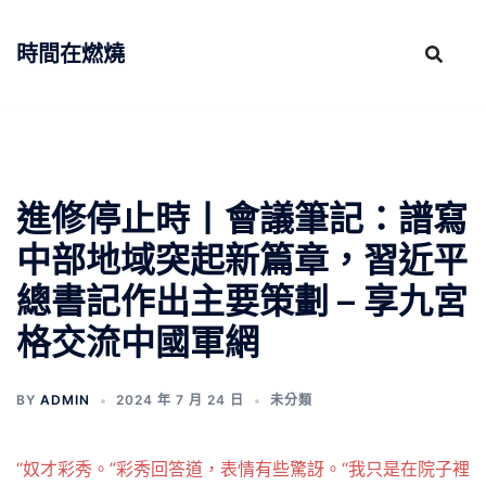
跳
至
時間在燃燒
主
要
內
容
進修停止時丨會議筆記：譜寫
中部地域突起新篇章，習近平
總書記作出主要策劃 – 享九宮
格交流中國軍網
BY
ADMIN
2024 年 7 月 24 日
未分類
“奴才彩秀。”彩秀回答道，表情有些驚訝。“我只是在院子裡