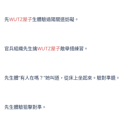
先
WUTZ屋子
生體驗過陽關道妨礙。
官兵組織先生擒
WUTZ屋子
敵舉措練習。
先生體“有人在嗎？”她叫道，從床上坐起來。驗對準鏡。
先生體驗狙擊對準。