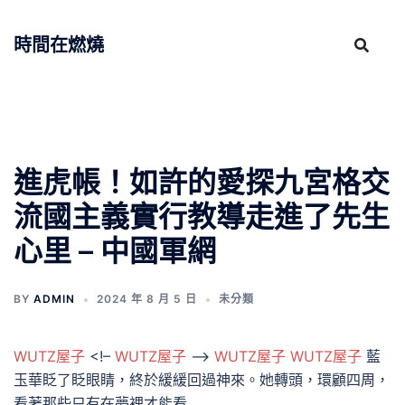
跳
至
時間在燃燒
主
要
內
容
進虎帳！如許的愛探九宮格交
流國主義實行教導走進了先生
心里 – 中國軍網
BY
ADMIN
2024 年 8 月 5 日
未分類
WUTZ屋子
<!–
WUTZ屋子
–>
WUTZ屋子
WUTZ屋子
藍
玉華眨了眨眼睛，終於緩緩回過神來。她轉頭，環顧四周，
看著那些只有在夢裡才能看