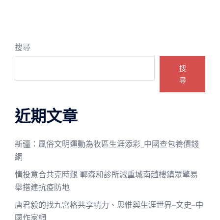
搜尋
搜
尋
近期文章
新疆：風俗文明運動為牧區生涯添彩_中國查包養價錢
網
情投意合共克時艱 鄆森和診所減重城南趙樓鎮眾擎易
舉搭建抗疫防地
唐君毅的找九宮格共享精力、思惟與生涯世界–文史–中
國作家網