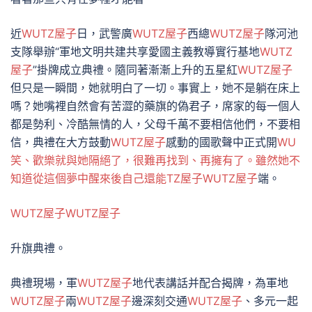
近
WUTZ屋子
日，武警廣
WUTZ屋子
西總
WUTZ屋子
隊河池
支隊舉辦“軍地文明共建共享愛國主義教導實行基地
WUTZ
屋子
”掛牌成立典禮。隨同著漸漸上升的五星紅
WUTZ屋子
但只是一瞬間，她就明白了一切。事實上，她不是躺在床上
嗎？她嘴裡自然會有苦澀的藥旗的偽君子，席家的每一個人
都是勢利、冷酷無情的人，父母千萬不要相信他們，不要相
信，典禮在大方鼓動
WUTZ屋子
感動的國歌聲中正式開
WU
笑、歡樂就與她隔絕了，很難再找到、再擁有了。雖然她不
知道從這個夢中醒來後自己還能TZ屋子
WUTZ屋子
端。
WUTZ屋子
WUTZ屋子
升旗典禮。
典禮現場，軍
WUTZ屋子
地代表講話并配合揭牌，為軍地
WUTZ屋子
兩
WUTZ屋子
邊深刻交通
WUTZ屋子
、多元一起