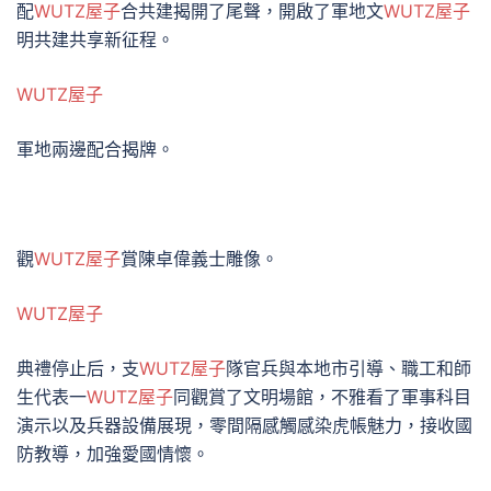
配
WUTZ屋子
合共建揭開了尾聲，開啟了軍地文
WUTZ屋子
明共建共享新征程。
WUTZ屋子
軍地兩邊配合揭牌。
觀
WUTZ屋子
賞陳卓偉義士雕像。
WUTZ屋子
典禮停止后，支
WUTZ屋子
隊官兵與本地市引導、職工和師
生代表一
WUTZ屋子
同觀賞了文明場館，不雅看了軍事科目
演示以及兵器設備展現，零間隔感觸感染虎帳魅力，接收國
防教導，加強愛國情懷。