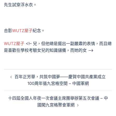
先生試穿浮水衣。
合影
WUTZ屋子
紀念。
WUTZ屋子
<!– 兒，但他總是擺出一副嚴肅的表情，而且總
是喜歡在學校考驗女兒的知識儲備，而她的女 –>
文
百年正芳華，共筑中國夢——慶賀中國共產黨成立
章
100周年循九宮格空間 – 中國軍網
導
覽
十四屆全國人年夜一次會議主席團舉辦第五次會議 – 中
國闖九宮格聚會軍網