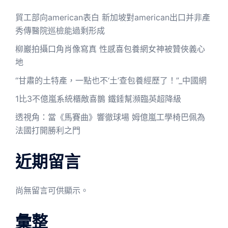
貿工部向american表白 新加坡對american出口并非產
秀傳醫院巡檢能過剩形成
柳巖拍攝口角肖像寫真 性感喜包養網女神被贊俠義心
地
“甘肅的土特產，一點也不‘土’查包養經歷了！”_中國網
1比3不億嵐系統櫃敵喜鵲 鐵錘幫瀕臨英超降級
透視角：當《馬賽曲》響徹球場 姆億嵐工學椅巴佩為
法國打開勝利之門
近期留言
尚無留言可供顯示。
彙整