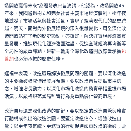
造開放贏得未來”為題發表宗旨演講。他認為，改造開放45
年來，我國通過樹立和完美社會主義市場經濟體制，極年夜
地激發了市場活氣與社會活氣，實現了經濟現代化的歷史跨
越。明天，面對內外發展環境的深入復雜變化，周全深化改
造開放站在了新的歷史節點，答覆好、解決好實現經濟高質
量發展、推進現代化經濟強國建設、促進全球經濟再均衡等
全局性的嚴重課題，是新一輪周全深化改造開放應當承擔
包
養網
也必須承擔的歷史任務。
遲福林表現，改造還是解決發展問題的關鍵，要以深化改造
的主要衝破構成傑出發展預期。要以改造自負提振市場信
念，增強增長動力；以深化市場化改造的務實舉措重振市場
活氣；以嚴格規范當局監管行為為重點優化營商環境。
改造自負還是深化改造的關鍵，要以堅定的改造自覺與務實
行動構成傑出的改造氛圍。要堅定改造信心、增強改造自
覺；以更年夜氣魄、更務實的行動促進嚴重改造的衝破；要