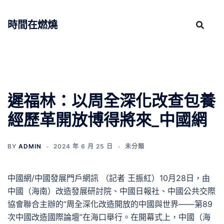
跳
至
時間在燃燒
主
要
內
容
遲福林：以周全深化改查包養
經歷革開放博得將來_中國網
BY
ADMIN
2024 年 6 月 25 日
未分類
中國網/中國發展門戶網訊 （記者 王振紅）10月28日，由
中國（海南）改造發展研討院、中國日報社、中國公共交際
協會聯合主辦的“周全深化改造開放的中國與世界——第89
次中國改造國際論壇”在海口舉行。在開幕式上，中國（海