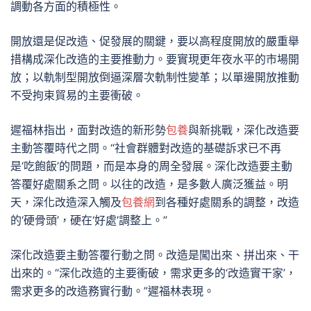
調動各方面的積極性。
開放還是促改造、促發展的關鍵，要以高程度開放的嚴重舉
措構成深化改造的主要推動力。要實現更年夜水平的市場開
放；以軌制型開放倒逼深層次軌制性變革；以單邊開放推動
不受拘束貿易的主要衝破。
遲福林指出，面對改造的新形勢
包養
與新挑戰，深化改造要
主動答覆時代之問。“社會群體對改造的基礎訴求已不再
是‘吃飽飯’的問題，而是本身的周全發展。深化改造要主動
答覆好處關系之問。以往的改造，是多數人廣泛獲益。明
天，深化改造深入觸及
包養網
到各種好處關系的調整，改造
的‘硬骨頭’，硬在‘好處’調整上。”
深化改造要主動答覆行動之問。改造是闖出來、拼出來、干
出來的。“深化改造的主要衝破，需求更多的‘改造實干家’，
需求更多的改造務實行動。”遲福林表現。