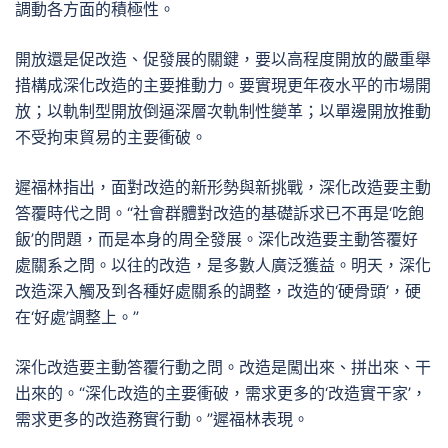
調動各方面的積極性。
開放還是促改造、促發展的關鍵，要以高程度開放的嚴重舉
措構成深化改造的主要推動力。要實現更年夜水平的市場開
放；以軌制型開放倒逼深層次軌制性變革；以單邊開放推動
不受拘束貿易的主要衝破。
遲福林指出，面對改造的新形勢與新挑戰，深化改造要主動
答覆時代之問。“社會群體對改造的基礎訴求已不再是‘吃飽
飯’的問題，而是本身的周全發展。深化改造要主動答覆好
處關系之問。以往的改造，是多數人廣泛獲益。明天，深化
改造深入觸及到各種好處關系的調整，改造的‘硬骨頭’，硬
在‘好處’調整上。”
深化改造要主動答覆行動之問。改造是闖出來、拼出來、干
出來的。“深化改造的主要衝破，需求更多的‘改造實干家’，
需求更多的改造務實行動。”遲福林表現。