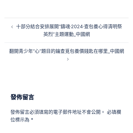
文
十部分結合安排展開“鑄魂·2024·查包養心得清明祭
章
英烈”主題運動_中國網
導
覽
翻開青少年“心”題目的鑰查覓包養價錢匙在哪里_中國網
發佈留言
發佈留言必須填寫的電子郵件地址不會公開。
必填欄
位標示為
*