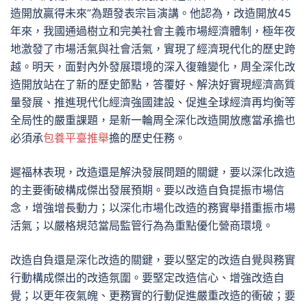
造開放贏得未來”為題發表宗旨演講。他認為，改造開放45
年來，我國通過樹立和完美社會主義市場經濟體制，極年夜
地激發了市場活氣與社會活氣，實現了經濟現代化的歷史跨
越。明天，面對內外發展環境的深入復雜變化，周全深化改
造開放站在了新的歷史節點，答覆好、解決好實現經濟高質
量發展、推進現代化經濟強國建設、促進全球經濟再均衡等
全局性的嚴重課題，是新一輪周全深化改造開放應當承擔也
必須承
包養平臺推舉
擔的歷史任務。
遲福林表現，改造還是解決發展問題的關鍵，要以深化改造
的主要衝破構成傑出發展預期。要以改造自負提振市場信
念，增強增長動力；以深化市場化改造的務實舉措重振市場
活氣；以嚴格規范當局監管行為為重點優化營商環境。
改造自負還是深化改造的關鍵，要以堅定的改造自覺與務實
行動構成傑出的改造氛圍。要堅定改造信心、增強改造自
覺；以更年夜氣魄、更務實的行動促進嚴重改造的衝破；要