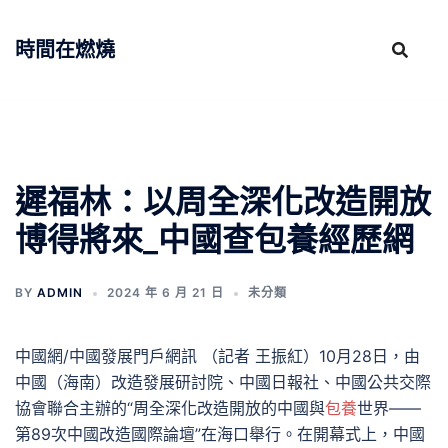
跳
至
時間在燃燒
主
要
內
容
遲福林：以周全深化改造開放
博得將來_中國查包養經歷網
BY
ADMIN
2024 年 6 月 21 日
未分類
中國網/中國發展門戶網訊 （記者 王振紅）10月28日，由
中國（海南）改造發展研討院、中國日報社、中國公共交際
協會聯合主辦的“周全深化改造開放的中國與
包養
世界——
第89次中國改造國際論壇”在海口舉行。在開幕式上，中國