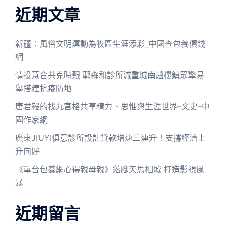
近期文章
新疆：風俗文明運動為牧區生涯添彩_中國查包養價錢
網
情投意合共克時艱 鄆森和診所減重城南趙樓鎮眾擎易
舉搭建抗疫防地
唐君毅的找九宮格共享精力、思惟與生涯世界–文史–中
國作家網
廣東JIUYI俱意診所設計貸款增速三連升！支撐經濟上
升向好
《單台包養網心得親母親》落腳天馬相城 打造影視風
暴
近期留言