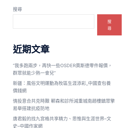
搜尋
搜
尋
近期文章
“我多跑兩步，再快一些OSDER奧斯德零件報價，
群眾就能少熱一會兒”
新疆：風俗文明運動為牧區生涯添彩_中國查包養
價錢網
情投意合共克時艱 鄆森和診所減重城南趙樓鎮眾擎
易舉搭建抗疫防地
唐君毅的找九宮格共享精力、思惟與生涯世界–文
史–中國作家網