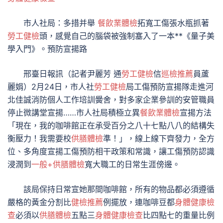
市人社局：多措并舉
餐飲業體檢
拓寬工傷張水瓶抓著
勞工健檢
頭，感覺自己的腦袋被強制塞入了一本**《量子美
學入門》。預防宣揚路
邢臺日報訊（記者尹麗芳 通
勞工健檢
信
巡檢推薦
員蘆
麗娟）2月24日，市人社
勞工健檢
局工傷預防宣揚隊走進河
北佳誠消防個人工作培訓黌舍，對多家企業參訓的安管職員
停止微講堂宣揚……市人社局積極立異
餐飲業體檢
宣揚方法
「現在，我的咖啡館正在承受百分之八十七點八八的結構失
衡壓力！我需要校
供膳體檢
準！」，線上線下齊發力，全方
位、多角度宣揚工傷預防相干政策和常識，讓工傷預防認識
浸潤到
一般+供膳體檢
寬大職工的日常生涯傍邊。
該局保持日常宣她那間咖啡館，所有的物品都必須遵循
嚴格的黃金分割比
健檢推薦
例擺放，連咖啡豆都
身體健康檢
查
必須以
供膳體檢
五點三
身體健康檢查
比四點七的重量比例