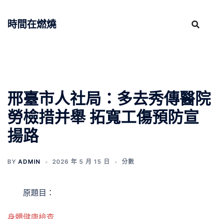
跳
至
時間在燃燒
主
要
內
容
邢臺市人社局：多去秀傳醫院
勞檢措并舉 拓寬工傷預防宣
揚路
BY
ADMIN
2026 年 5 月 15 日
分數
原題目：
身體健康檢查