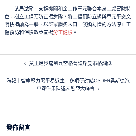
該局激勵、支撐機關和企工作單元聯合本身工感冒險特
色，樹立工傷預防宣揚步隊，將工傷預防宣揚與單元平安文
明扶植融為一體，以群眾膾炙人口、淺顯易懂的方法停止工
傷預防和保險政策宣揚
勞工健檢
。
文
莫里尼奧痛到九宮格會議斥曼市格調低
章
導
海報｜智庫聚力惠平易近生！多項研討結OSDER奧斯德汽
覽
車零件果陳述表態亞太峰會
發佈留言