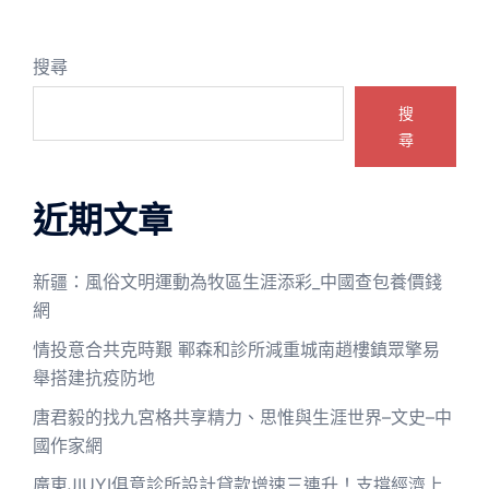
搜尋
搜
尋
近期文章
新疆：風俗文明運動為牧區生涯添彩_中國查包養價錢
網
情投意合共克時艱 鄆森和診所減重城南趙樓鎮眾擎易
舉搭建抗疫防地
唐君毅的找九宮格共享精力、思惟與生涯世界–文史–中
國作家網
廣東JIUYI俱意診所設計貸款增速三連升！支撐經濟上