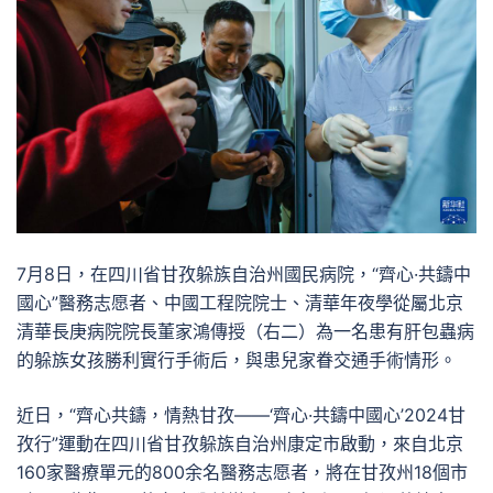
7月8日，在四川省甘孜躲族自治州國民病院，“齊心·共鑄中
國心”醫務志愿者、中國工程院院士、清華年夜學從屬北京
清華長庚病院院長董家鴻傳授（右二）為一名患有肝包蟲病
的躲族女孩勝利實行手術后，與患兒家眷交通手術情形。
近日，“齊心共鑄，情熱甘孜——‘齊心·共鑄中國心’2024甘
孜行”運動在四川省甘孜躲族自治州康定市啟動，來自北京
160家醫療單元的800余名醫務志愿者，將在甘孜州18個市