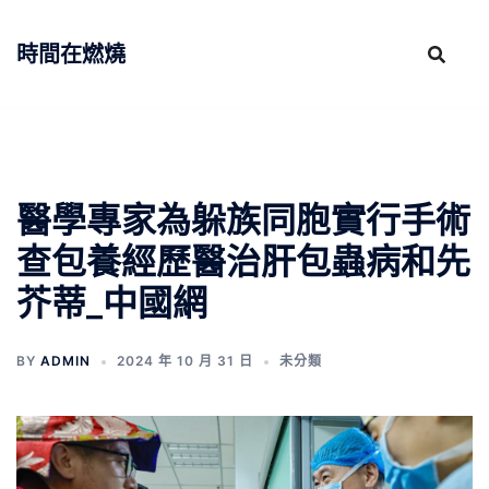
跳
至
時間在燃燒
主
要
內
容
醫學專家為躲族同胞實行手術
查包養經歷醫治肝包蟲病和先
芥蒂_中國網
BY
ADMIN
2024 年 10 月 31 日
未分類