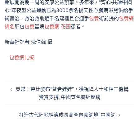
縣展開為期一周的安康公益辦事。多年來，“齊心·共鑄中國
心”年夜型公益運動已為3000余名後天性心臟病患兒供給手
術醫治，救治救助近千名建檔且合適手
包養
術前提的
包養網
排名
肝包
包養
蟲病
包養網 花圃
患者。
新華社記者 沈伯韓 攝
包養網比擬
文
英媒：芭比發布“瞽者娃娃”，獲視障人士和相干機構
章
贊賞支撐_中國查包養經歷網
導
覽
打造古代陸地經濟成長高查包養網地_中國網