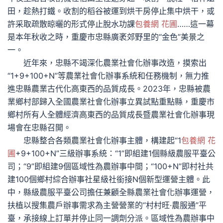
田，趁熱打鐵。收割的稻谷被運到烘干房停止集中烘干，或
許采取疏散晾曬的形式停止脫水功課
包養網 花圃
……這一幕
是本年秋收之時，重慶市忠縣廣袤郊野里的“金色”美景之
一。
近年來，忠縣不竭深化農業社會化辦事改造，摸索出
“1+9+100+N”等農業社會化辦事系統和任務機制，無力推
進忠縣農業古代化高東西的品質成長。2023年，忠縣被農
業鄉村部歸入全國農業社會化辦事立異試點重點縣，重慶市
鄉村所有人全體經濟高東西的品質成長暨農業社會化辦事現
場會在忠縣召開。
忠縣整合各類農業社會化辦事主體，構建起“1
包養網 花
圃
+9+100+N”三級辦事系統：“1”即組建1個縣級農服平臺公
司；“9”即組建9個區域性為農辦事中間；“100+N”即村社共
建100個鄉村綜合辦事社星級社銜接N個新型運營主體。此
中，縣級農服平臺公司擔任兼顧全縣農業社會化辦事運營，
扶植以搜集農戶辦事需求為主營營業的“村村旺·農服通”平
臺，承接線上訂單并停止同一調劑分派。區域性為農辦事中