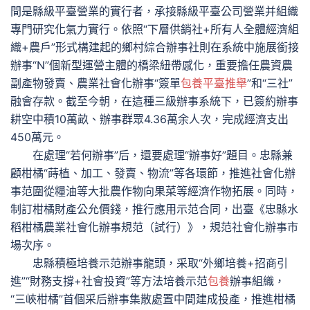
間是縣級平臺營業的實行者，承接縣級平臺公司營業并組織
專門研究化氣力實行。依照“下層供銷社+所有人全體經濟組
織+農戶”形式構建起的鄉村綜合辦事社則在系統中施展銜接
辦事“N”個新型運營主體的橋梁紐帶感化，重要擔任農資農
副產物發賣、農業社會化辦事“簽單
包養平臺推舉
”和“三社”
融會存款。截至今朝，在這種三級辦事系統下，已簽約辦事
耕空中積10萬畝、辦事群眾4.36萬余人次，完成經濟支出
450萬元。
在處理“若何辦事”后，還要處理“辦事好”題目。忠縣兼
顧柑橘“蒔植、加工、發賣、物流”等各環節，推進社會化辦
事范圍從糧油等大批農作物向果菜等經濟作物拓展。同時，
制訂柑橘財產公允價錢，推行應用示范合同，出臺《忠縣水
稻柑橘農業社會化辦事規范（試行）》，規范社會化辦事市
場次序。
忠縣積極培養示范辦事龍頭，采取“外鄉培養+招商引
進”“財務支撐+社會投資”等方法培養示范
包養
辦事組織，
“三峽柑橘”首個采后辦事集散處置中間建成投產，推進柑橘