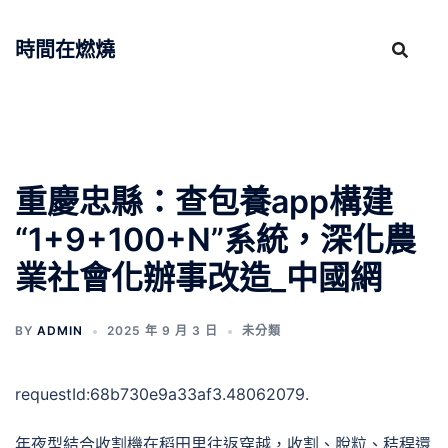
跳
至
時間在燃燒
主
要
內
容
重慶忠縣：查包養app構建
“1+9+100+N”系統，深化農
業社會化辦事改造_中國網
BY
ADMIN
2025 年 9 月 3 日
未分類
requestId:68b730e9a33af3.48062079.
年夜型結合收割機在稻田里往返穿越，收割、脫粒、秸稈還