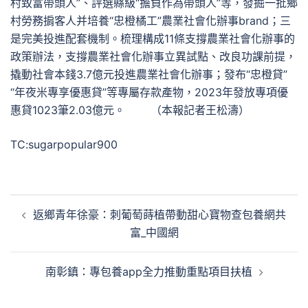
村致富帶頭人”、評選縣級“擔負作為帶頭人”等，發掘一批鄉
村勞務掮客人并培養“忠橙橘工”農業社會化辦事brand；三
是完美投進配套機制。梳理構成11條支撐農業社會化辦事的
政策辦法，支撐農業社會化辦事立異試點、改良功課前提，
撬動社會本錢3.7億元投進農業社會化辦事；發布“忠橙貸”
“年夜米專享優惠貸”等專屬存款產物，2023年發放專項優
惠貸1023筆2.03億元。 （本報記者王松濤）
TC:sugarpopular900
文
返鄉青年徐豪：刺葡萄蒔植帶動甜心寶物查包養網共
章
富_中國網
導
覽
南彰鎮：專包養app全力推動重點項目扶植