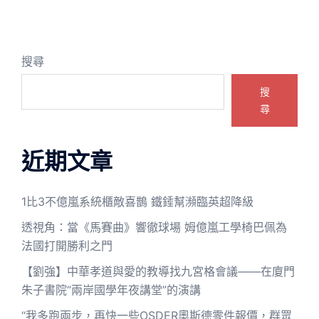
搜尋
搜
尋
近期文章
1比3不億嵐系統櫃敵喜鵲 鐵錘幫瀕臨英超降級
透視角：當《馬賽曲》響徹球場 姆億嵐工學椅巴佩為
法國打開勝利之門
【劉強】中華孝道與愛的教導找九宮格會議——在廈門
朱子書院“兩岸國學年夜講堂”的演講
“我多跑兩步，再快一些OSDER奧斯德零件報價，群眾