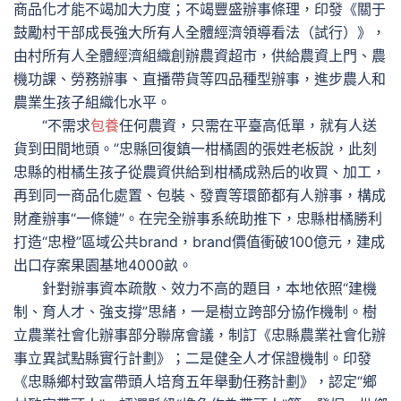
商品化才能不竭加大力度；不竭豐盛辦事條理，印發《關于
鼓勵村干部成長強大所有人全體經濟領導看法（試行）》，
由村所有人全體經濟組織創辦農資超市，供給農資上門、農
機功課、勞務辦事、直播帶貨等四品種型辦事，進步農人和
農業生孩子組織化水平。
“不需求
包養
任何農資，只需在平臺高低單，就有人送
貨到田間地頭。”忠縣回復鎮一柑橘園的張姓老板說，此刻
忠縣的柑橘生孩子從農資供給到柑橘成熟后的收買、加工，
再到同一商品化處置、包裝、發賣等環節都有人辦事，構成
財產辦事“一條鏈”。在完全辦事系統助推下，忠縣柑橘勝利
打造“忠橙”區域公共brand，brand價值衝破100億元，建成
出口存案果園基地4000畝。
針對辦事資本疏散、效力不高的題目，本地依照“建機
制、育人才、強支撐”思緒，一是樹立跨部分協作機制。樹
立農業社會化辦事部分聯席會議，制訂《忠縣農業社會化辦
事立異試點縣實行計劃》；二是健全人才保證機制。印發
《忠縣鄉村致富帶頭人培育五年舉動任務計劃》，認定“鄉