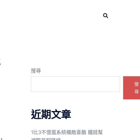
新
搜尋
搜
尋
近期文章
1比3不億嵐系統櫃敵喜鵲 鐵錘幫
，