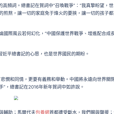
高頻詞。總書記在賀詞中“召喚戰爭”：“我真摯盼望，世
的煎熬，讓一切的家庭免于烽火的要挾，讓一切的孩子都
國際風云若何幻化，“中國保護世界戰爭、增進配合成
習近平總書記的心愿，也是世界國民的期盼。
悲憫和同情，更要有義務和舉動。中國將永遠向世界關
”，總書記在2016年新年賀詞中如許說。
與輔助；馬爾代夫
包養網
首都遭受斷水，我們賜與聲援；