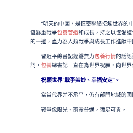
“明天的中國，是慎密聯絡接觸世界的中國
恆器重戰爭
包養管道
和成長，持之以恆愛護
的一邊，盡力為人類戰爭與成長工作進獻中
習近平總書記鏗鏘無力
包養行情
的話語
詞，
包養
總書記一直在為世界祝願，向世界
祝願世界“戰爭美妙、幸福安定”。
當當代界并不承平，仍有部門地域的國
戰爭像陽光、雨露普通，彌足可貴。