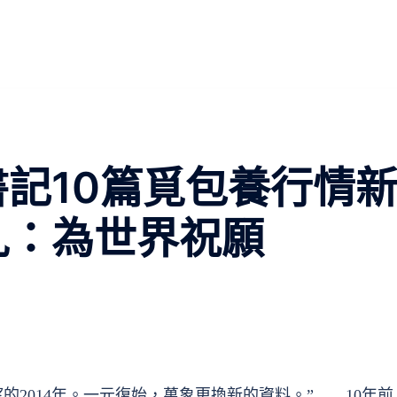
書記10篇覓包養行情
九：為世界祝願
的2014年。一元復始，萬象更換新的資料。”……10年前