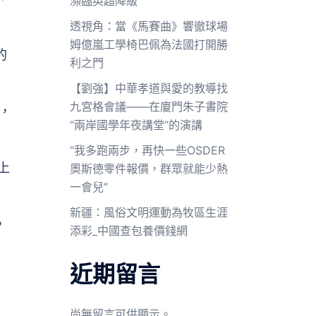
瀕臨英超降級
透視角：當《馬賽曲》響徹球場
姆億嵐工學椅巴佩為法國打開勝
的
利之門
【劉強】中華孝道與愛的教導找
九宮格會議——在廈門朱子書院
，
“兩岸國學年夜講堂”的演講
“我多跑兩步，再快一些OSDER
上
奧斯德零件報價，群眾就能少熱
一會兒”
新疆：風俗文明運動為牧區生涯
，
添彩_中國查包養價錢網
近期留言
尚無留言可供顯示。