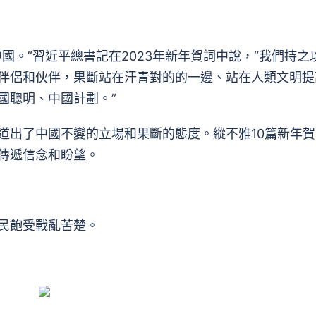
。”習近平總書記在2023年新年賀詞中說，“我們持之
伴侶和伙伴，果斷站在汗青對的的一邊、站在人類文明提
國聰明、中國計劃。”
道出了中國不變的立場和果斷的態度。縱不雅10篇新年賀
傳遞信念和盼望。
民飽受戰亂苦楚。