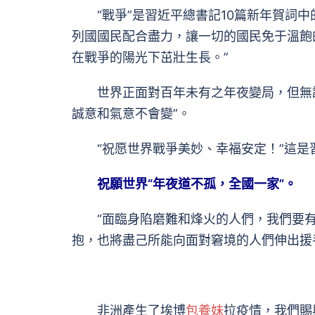
“戰爭”是習近平總書記10篇新年賀詞中的
列國國民配合盡力，讓一切的國民免于溫飽
在戰爭的陽光下茁壯生長。”
世界正面對百年未有之年夜變局，但無論
誠意和氣意不會變”。
“祝愿世界戰爭美妙、幸福安定！”這是
祝願世界“年夜道不孤，全國一家”。
“面臨身陷磨難和烽火的人們，我們要有
抱，也將盡己所能向面對窘境的人們伸出援手
非洲產生了埃博
包養妹
拉疫情，我們賜