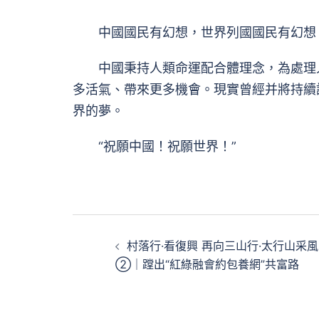
中國國民有幻想，世界列國國民有幻想，
中國秉持人類命運配合體理念，為處理人
多活氣、帶來更多機會。現實曾經并將持續
界的夢。
“祝願中國！祝願世界！”
文
村落行·看復興 再向三山行·太行山采風
章
②｜蹚出“紅綠融會約包養網”共富路
導