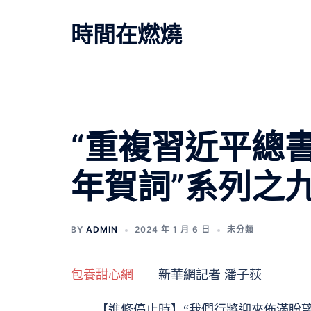
跳
至
時間在燃燒
主
要
內
容
“重複習近平總
年賀詞”系列之
BY
ADMIN
2024 年 1 月 6 日
未分類
包養甜心網
新華網記者 潘子荻
【進修停止時】“我們行將迎來佈滿盼望