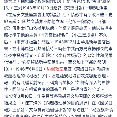
談會上，徐懋庸批駁趙樹理的創作是“俗氣化”和“舊派”風格
[6]。直到1943年10月19日延安《束縛日報》刊載毛澤東
《在延安文藝座談會上的講話》后，情形才有所改不雅。史
紀言說：“固然文藝界不給他立案，他卻一向保持。《講
話》傳到太行山依據地以后，他讀了很是高興，他以為毛主
席批準了他的主意。”[7]寫出成名作《小二黑成婚》不久
后，《李有才板話》問世，1943年12月由華北新華書店出
書，在束縛區遭到熱鬧接待。時任中共南方局宣揚部長的李
年夜章撰寫專文，充足確定《李有才板話》的政治性和民眾
化特征：“它從舊情勢中墮落出來，而又加上了新的發明”
[8]。 1946年6月9日，
瑜伽教室
延安《束縛日報》轉錄發
載趙樹理的《地板》[9]。這是延安地域初次先容趙樹理，
報上附有《編者前記》，稱贊《地板》“如許有深入的思惟
性，同時又有相當高度的藝術作品，是很可貴的”[10]。
1947年8月10日，作為晉冀魯豫邊區文聯召開的文藝座談會
結果之一，陳荒煤的《向趙樹理標的目的邁進》在《國民日
報》上頒發，文章贊賞趙樹理小說的“政治性”“平易近族新情
勢”和“高度的反動功利主義”等特色，“趙樹理標的目的”正式