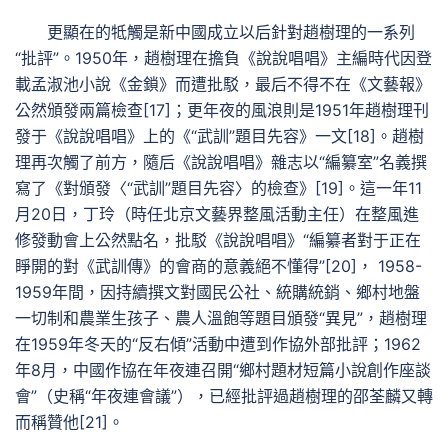
更顯在的牴觸是新中國成立以后針對趙樹理的一系列
“批評”。1950年，趙樹理在擔負《說說唱唱》主編時代因登
載孟淑池小說《金鎖》而遭批駁，最后不得不在《文藝報》
公然頒發兩篇檢查[17]；更年夜的風浪則是1951年趙樹理刊
發于《說說唱唱》上的《“武訓”題目先容》一文[18]。趙樹
理再次觸了前方，隨后《說說唱唱》雜志以“編纂室”名義撰
寫了《對頒發〈“武訓”題目先容〉的檢查》[19]。這一年11
月20日，丁玲（時任北京文藝界整風活動主任）在整風進
修發動會上公然點名，批駁《說說唱唱》“編纂者對于正在
睜開的對《武訓傳》的會商的意義絕不懂得”[20]， 1958-
1959年間，因持續撰文對國民公社、統購統銷、鄉村地盤
一切制和農業生孩子、農人溫飽等題目頒發“異見”，趙樹理
在1959年冬天的“反右傾”活動中遭到作協外部批評；1962
年8月，中國作協在年夜連召開“鄉村題材短篇小說創作座談
會”（史稱“年夜連會議”），已經批評過趙樹理的邵荃麟又轉
而稱贊他[21]。