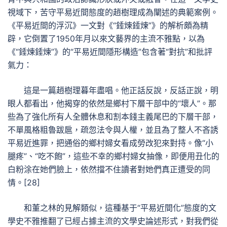
視域下，苦守平易近間態度的趙樹理成為闡述的典範案例。
《平易近間的浮沉》一文對《“錘煉錘煉”》的解析頗為精
辟，它倒置了1950年月以來文藝界的主流不雅點，以為
《“錘煉錘煉”》的“平易近間隱形構造”包含著“對抗”和批評
氣力：
這是一篇趙樹理暮年盡唱。他正話反說，反話正說，明
眼人都看出，他揭穿的依然是鄉村下層干部中的“壞人”。那
些為了強化所有人全體休息和割本錢主義尾巴的下層干部，
不單風格粗魯跋扈，疏忽法令與人權，並且為了整人不吝誘
平易近進罪，把通俗的鄉村婦女看成勞改犯來對持。像“小
腿疼”、“吃不飽”，這些不幸的鄉村婦女抽像，即便用丑化的
白粉涂在她們臉上，依然擋不住讀者對她們真正遭受的同
情。[28]
和董之林的見解類似，這種基于“平易近間化”態度的文
學史不雅推翻了已經占據主流的文學史論述形式，對我們從