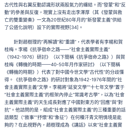
古代性與右翼反動認識形狀兩股氣力的纏結。而“發蒙”和“反
動”的參差與反復，現實上沒有走出李澤厚（其《發蒙與救
亡的雙重變奏》一文為20世紀80年月的“新發蒙主義”供給
了公道化說明）設下的實際視野[34]。
針對趙樹理的“再解讀”和“重讀”，代表學者有李楊和賀
桂梅。李楊《抗爭宿命之路——“社會主義實際主義”
（1942-1976）研討》（以下簡稱《抗爭宿命之路》）與賀
桂梅《轉機的時期——40-50年月作家研討》（以下簡稱
《轉機的時期》）代表了對中國今世文學“古代性”的分歧懂
得。《抗爭宿命之路》的研討對象為1942-1976年間的“社
會主義實際主義”文學。李楊將“延安文學”“十七年文學”置于
“社會主義實際主義”的框架內停止“常識考古學”，以為“社會
主義實際主義”的天生成長對應了中國對東方的“回應”與“對
抗”。他詰問的是，組成“社會主義實際主義”的三種重要的話
語類型（“敘事”“抒懷”和“象征”）在何種汗青文明情境是能
夠的？在此視野內，趙樹理成為《講話》以來“社會主義實