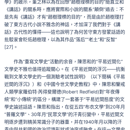
學》的啟示，董之林以為在回想“趙樹理標的目的”簡直立和
《講話》的關系時，應將實際和小說的關系“顛倒”過去：不
是先有《講話》才有“趙樹理標的目的”，而是由於趙樹理打
破了東方古代小說不雅念的神話，才加深了我們對于《講
話》古代性的懂得——這也說明了為何苦守東方發蒙話語的
批駁家會貶低趙樹理，以為其作品“落后”“老土”和“反智”
[27]。
作為“重寫文學史”活動的余音，陳思和的“平易近間化”
文學史不雅也值得追蹤關心。在《平易近間的浮沉——抗衡
戰到文革文學史的一個測驗考試性說明》（以下簡稱《平易
近間的浮沉》）和《中國今世文學史教程》中，陳思和鑒戒
人類學家羅伯特·芮得斐爾德(Robert Redfield)對“年夜傳
統”和“小傳統”的區分，構建了一套基于“平易近間態度”的文
學史論述話語。陳思和指出，在從五四“布衣文學”到20年月
“普羅文學”、30年月“民眾文學”的汗青衍變中，平易近間文
明逐步遭到精英常識分子的器重，并在1940年月以降的汗
青中與共和國的政治認識形狀或沖突或融會。在這一文學史