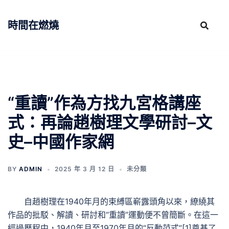
跳
至
時間在燃燒
主
要
內
容
“重讀”作為方找九宮格講座
式：再論趙樹理文學研討–文
史–中國作家網
BY
ADMIN
2025 年 3 月 12 日
未分類
自趙樹理在1940年月的束縛區嶄露頭角以來，繚繞其
作品的批駁、解讀、研討和“重讀”運動便不曾簡斷。在這一
經過歷程中，1940年月至1970年月的“反動范式”[1]奠基了