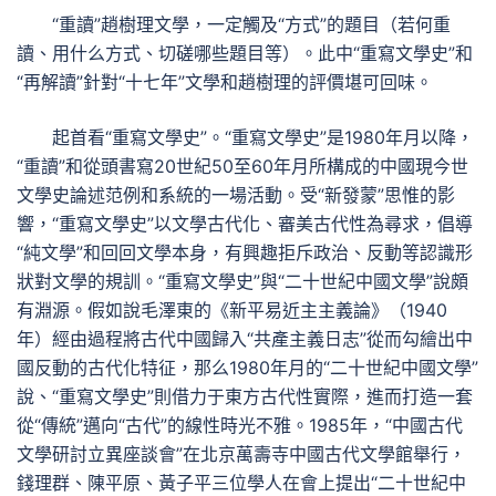
“重讀”趙樹理文學，一定觸及“方式”的題目（若何重
讀、用什么方式、切磋哪些題目等）。此中“重寫文學史”和
“再解讀”針對“十七年”文學和趙樹理的評價堪可回味。
起首看“重寫文學史”。“重寫文學史”是1980年月以降，
“重讀”和從頭書寫20世紀50至60年月所構成的中國現今世
文學史論述范例和系統的一場活動。受“新發蒙”思惟的影
響，“重寫文學史”以文學古代化、審美古代性為尋求，倡導
“純文學”和回回文學本身，有興趣拒斥政治、反動等認識形
狀對文學的規訓。“重寫文學史”與“二十世紀中國文學”說頗
有淵源。假如說毛澤東的《新平易近主主義論》（1940
年）經由過程將古代中國歸入“共產主義日志”從而勾繪出中
國反動的古代化特征，那么1980年月的“二十世紀中國文學”
說、“重寫文學史”則借力于東方古代性實際，進而打造一套
從“傳統”邁向“古代”的線性時光不雅。1985年，“中國古代
文學研討立異座談會”在北京萬壽寺中國古代文學館舉行，
錢理群、陳平原、黃子平三位學人在會上提出“二十世紀中