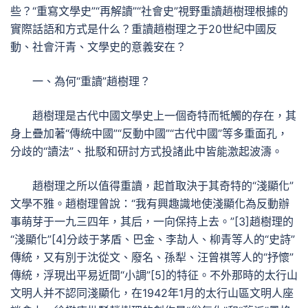
些？“重寫文學史”“再解讀”“社會史”視野重讀趙樹理根據的
實際話語和方式是什么？重讀趙樹理之于20世紀中國反
動、社會汗青、文學史的意義安在？
一、為何“重讀”趙樹理？
趙樹理是古代中國文學史上一個奇特而牴觸的存在，其
身上疊加著“傳統中國”“反動中國”“古代中國”等多重面孔，
分歧的“讀法”、批駁和研討方式投諸此中皆能激起波濤。
趙樹理之所以值得重讀，起首取決于其奇特的“淺顯化”
文學不雅。趙樹理曾說：“我有興趣識地使淺顯化為反動辦
事萌芽于一九三四年，其后，一向保持上去。”[3]趙樹理的
“淺顯化”[4]分歧于茅盾、巴金、李劼人、柳青等人的“史詩”
傳統，又有別于沈從文、廢名、孫犁、汪曾祺等人的“抒懷”
傳統，浮現出平易近間“小調”[5]的特征。不外那時的太行山
文明人并不認同淺顯化，在1942年1月的太行山區文明人座