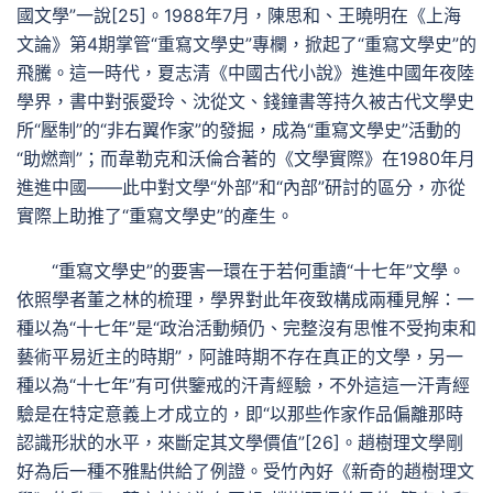
國文學”一說[25]。1988年7月，陳思和、王曉明在《上海
文論》第4期掌管“重寫文學史”專欄，掀起了“重寫文學史”的
飛騰。這一時代，夏志清《中國古代小說》進進中國年夜陸
學界，書中對張愛玲、沈從文、錢鐘書等持久被古代文學史
所“壓制”的“非右翼作家”的發掘，成為“重寫文學史”活動的
“助燃劑”；而韋勒克和沃倫合著的《文學實際》在1980年月
進進中國——此中對文學“外部”和“內部”研討的區分，亦從
實際上助推了“重寫文學史”的產生。
“重寫文學史”的要害一環在于若何重讀“十七年”文學。
依照學者董之林的梳理，學界對此年夜致構成兩種見解：一
種以為“十七年”是“政治活動頻仍、完整沒有思惟不受拘束和
藝術平易近主的時期”，阿誰時期不存在真正的文學，另一
種以為“十七年”有可供鑒戒的汗青經驗，不外這這一汗青經
驗是在特定意義上才成立的，即“以那些作家作品偏離那時
認識形狀的水平，來斷定其文學價值”[26]。趙樹理文學剛
好為后一種不雅點供給了例證。受竹內好《新奇的趙樹理文