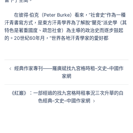
留下了空間。
在彼得·伯克（Peter Burke）看來，“社會史”作為一種
汗青書寫方式，是東方汗青學界為了解脫“蘭克”派史學（其
特色是著重國度、疏忽社會）為主導的政治史而逐步鼓起
的。20世紀60年月，“世界各地汗青學家的愛好都
文
經典作家專刊——羅廣斌找九宮格時租–文史–中國作
章
家網
導
覽
《紅巖》：一部經過的找九宮格時租事況三次升華的白
色經典–文史–中國作家網