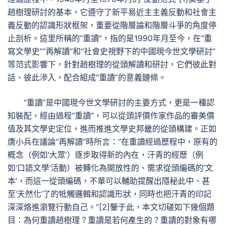
趙樹理研討的基本，它遵守了新平易近主主義反動和社會主
義反動的認識形狀框架，重要從階層論和階層斗爭的角度停
止剖析。這里所稱的“重讀”，指的是1990年月至今，在“重
寫文學史”“再解讀”和“社會史視野下的中國現今世文學研討”
等范式影響下，針對趙樹理的從頭解讀和研討，它們彼此對
話、彼此滲入，配合組成“重讀”的意義鏈條。
“重讀”是中國現今世文學研討的主要方式，更是一種認
知裝配，經由過程“重讀”，可以從頭評價作家作品的審美價
值及其文學史定位，進而推進文學史邦畿的從頭構建。正如
唐小兵在議論“再解讀”時所言：“在重讀經過歷程中，原有的
概念（例如‘大眾’）逐步取得新的內在，汗青的經歷（例
如‘口語文學‘活動）被轉化為開放性的、需求從頭編碼的‘文
本’，而這一從頭編碼，不單可以輔助提醒出隱秘此中、甚
至‘天然化’了的牴觸邏輯和認識形狀，同時也把汗青的印記
深深烙進瀏覽行動自己。”[2]鑒于此，本文切磋如下幾個題
目：為何重讀趙樹理？重讀是若何產生的？重讀的對象有哪