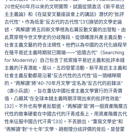
20世紀60年月以來的文明實際，試圖從頭激活《新平易近
主主義論》和《在延安文藝座談會上的講話》潛伏的“批評
古代性”。作為低垂“反古代的古代性”[31]旗號的文學史論
述，“再解讀”將五四新文學視為右翼反動文藝的出發點，由
此貫穿現今世文學史的分歧階段，從頭確證共產主義反動、
社會主義文藝的符合法規性。他們以為中國的古代化過程早
在殖平易近主義時期就已開端——“追隨古代”（Searching
for Modernity）自己包含了抵禦殖平易近主義和批評本錢
主義的汗青潛能。是以，五四發蒙活動、新平易近主主義和
社會主義反動都是沿著“反古代性的古代性”這一頭緒睜開
的。“再解讀”將“40-70年月文學”定名為“反古代的前鋒派”
（唐小兵語），旨在重估中國社會主義文學實行的汗青價
值，凸顯其“在全球本錢主義時期浮現出來的批評性效能”
[32]。不外也有學者批駁道，“再解讀”是“將一個資產階層古
代性的敘事硬套在中國古代的汗青成長上，用資產階層古代
性來征服中國古代汗青”[33]。不丟臉出，“重寫文學史”和
“再解讀”對“十七年”文學、趙樹理分歧評價的背后，是發蒙