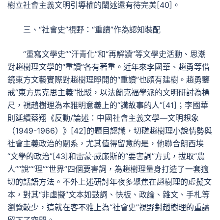
樹立社會主義文明引導權的闡述還有待完美[40]。
三、“社會史”視野：“重讀”作為認知裝配
“重寫文學史”“汗青化”和“再解讀”等文學史活動、思潮
對趙樹理文學的“重讀”各有著重。近年來李國華、趙勇等借
鏡東方文藝實際對趙樹理睜開的“重讀”也頗有建樹。趙勇鑒
戒“東方馬克思主義”批駁，以法蘭克福學派的文明研討為標
尺，視趙樹理為本雅明意義上的“講故事的人”[41]；李國華
則延續蔡翔《反動/論述：中國社會主義文學—文明想象
（1949-1966）》[42]的題目認識，切磋趙樹理小說情勢與
社會主義政治的關系，尤其值得留意的是，他聯合朗西埃
“文學的政治”[43]和雷蒙·威廉斯的“要害詞”方式，拔取“農
人”“說”“理”“世界”四個要害詞，為趙樹理量身打造了一套適
切的話語方法。不外上述研討年夜多聚焦在趙樹理的虛擬文
本，對其“非虛擬”文本如鼓詞、快板、政論、雜文、手札等
瀏覽較少，這就在客不雅上為“社會史”視野對趙樹理的重讀