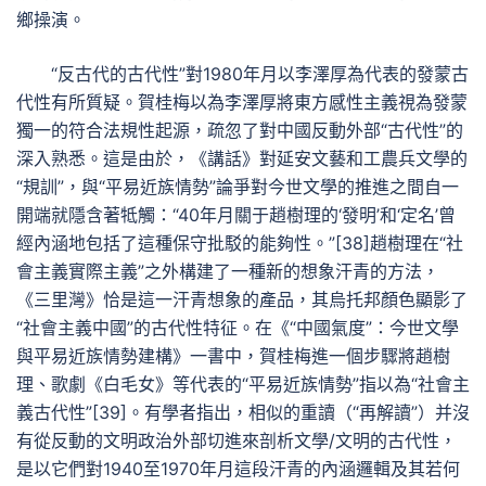
鄉操演。
“反古代的古代性”對1980年月以李澤厚為代表的發蒙古
代性有所質疑。賀桂梅以為李澤厚將東方感性主義視為發蒙
獨一的符合法規性起源，疏忽了對中國反動外部“古代性”的
深入熟悉。這是由於，《講話》對延安文藝和工農兵文學的
“規訓”，與“平易近族情勢”論爭對今世文學的推進之間自一
開端就隱含著牴觸：“40年月關于趙樹理的‘發明’和‘定名’曾
經內涵地包括了這種保守批駁的能夠性。”[38]趙樹理在“社
會主義實際主義”之外構建了一種新的想象汗青的方法，
《三里灣》恰是這一汗青想象的產品，其烏托邦顏色顯影了
“社會主義中國”的古代性特征。在《“中國氣度”：今世文學
與平易近族情勢建構》一書中，賀桂梅進一個步驟將趙樹
理、歌劇《白毛女》等代表的“平易近族情勢”指以為“社會主
義古代性”[39]。有學者指出，相似的重讀（“再解讀”）并沒
有從反動的文明政治外部切進來剖析文學/文明的古代性，
是以它們對1940至1970年月這段汗青的內涵邏輯及其若何