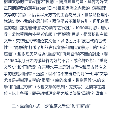
樹理文學的位置就隨之“搖動”。饒風趣味的是，與竹內好文
章同期頒發的還有japan(日本)批駁家洲之內徹的《趙樹理
文學的特點》，后者以東方古代主義為尺度，批駁趙樹理小
說缺少對小我的心思剖析。兩位學者不雅點有別，但配合聚
焦的題目都是若何懂得文學的“古代性”。1990年月初，唐小
兵、孟悅等國內外學者掀起了“再解讀”思潮，從頭採取右翼
文學、束縛區文學和延安文藝，以挖掘此中“反古代的古代
性”。“再解讀”打破了加諸古代文學和國民文學身上的“固定
座標”，趙樹理天然成為“重讀”和“再解讀”繞不開的對象。聯
合1950年月洲之內徹與竹內好的不合，或允許以說，“重寫
文學史”和“再解讀” 在某種水平上是對古代性和反古代性之
爭的照應和回響。這般，就不得不重審它們對“十七年”文學
尤其是趙樹理文學的“重讀”。總的來說，趙樹理與“人的文
學”和“國民文學”（今世文學的軌制、范式等）之間存在錯
位。以上各種，即是趙樹理文學之所以值得“重讀”的啟事。
二、重讀的方式：從“重寫文學史”到“再解讀”