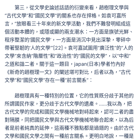
第三，從文學史論述話語的衍變來看，趙樹理文學與
“古代文學”和“國民文學”的關系也存在捍格。如袁可嘉所
言，“放眼看三十年來的新文學活動，我們不難發明組成這
個活動本體的，或隱或顯的兩支潮水：一方面是旗號光鮮、
程序整潔的‘國民文學’，一方面是消沉中見出深摯，零碎中
帶著堅韌的‘人的文學’”[22]。袁可嘉試圖用“廣泛性”的“人的
文學”來含納“階層性”和“政治性”的“國民的文學”，以“中和”
之道和諧二者。關于這一題目，japan(日本)學者竹內好
《新奇的趙樹理一文》的闡述堪可對比，后者以為，“古代
文學”和“國民文學”存在一種“前言關系”：
趙樹理具有一種特別的位置，它的性質既分歧于其他的
所謂國民作家，更分歧于古代文學的遺產。……我以為，把
古代文學的完成和國民文學機械地對峙起來，認可二者的盡
對隔膜，同把國民文學與古代文學機械地聯合起來，以為后
者是前者純真的延伸，這兩種不雅點都是過錯的。由於古代
文學和國民文學之間有一種前言關系。更明白地說，一種是