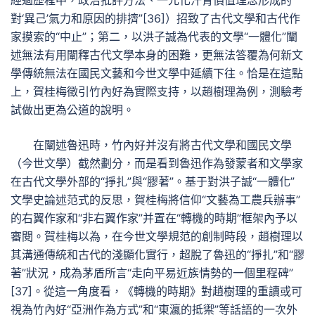
經過歷程中，政治批評方法、一元化汗青價值理念形成的
對‘異己’氣力和原因的排擠”[36]）招致了古代文學和古代作
家摸索的“中止”；第二，以洪子誠為代表的文學“一體化”闡
述無法有用闡釋古代文學本身的困難，更無法答覆為何新文
學傳統無法在國民文藝和今世文學中延續下往。恰是在這點
上，賀桂梅徵引竹內好為實際支持，以趙樹理為例，測驗考
試做出更為公道的說明。
在闡述魯迅時，竹內好并沒有將古代文學和國民文學
（今世文學）截然劃分，而是看到魯迅作為發蒙者和文學家
在古代文學外部的“掙扎”與“膠著”。基于對洪子誠“一體化”
文學史論述范式的反思，賀桂梅將信仰“文藝為工農兵辦事”
的右翼作家和“非右翼作家”并置在“轉機的時期”框架內予以
審閱。賀桂梅以為，在今世文學規范的創制時段，趙樹理以
其溝通傳統和古代的淺顯化實行，超脫了魯迅的“掙扎”和“膠
著”狀況，成為茅盾所言“走向平易近族情勢的一個里程碑”
[37]。從這一角度看，《轉機的時期》對趙樹理的重讀或可
視為竹內好“亞洲作為方式”和“東瀛的抵禦”等話語的一次外