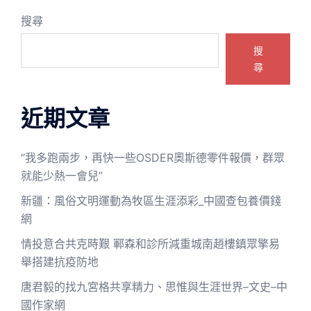
搜尋
搜
尋
近期文章
“我多跑兩步，再快一些OSDER奧斯德零件報價，群眾
就能少熱一會兒”
新疆：風俗文明運動為牧區生涯添彩_中國查包養價錢
網
情投意合共克時艱 鄆森和診所減重城南趙樓鎮眾擎易
舉搭建抗疫防地
唐君毅的找九宮格共享精力、思惟與生涯世界–文史–中
國作家網