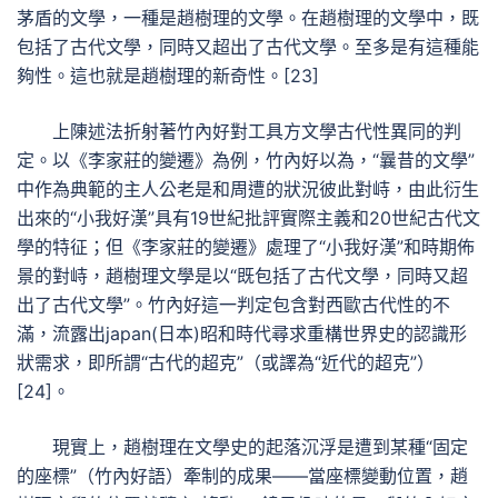
茅盾的文學，一種是趙樹理的文學。在趙樹理的文學中，既
包括了古代文學，同時又超出了古代文學。至多是有這種能
夠性。這也就是趙樹理的新奇性。[23]
上陳述法折射著竹內好對工具方文學古代性異同的判
定。以《李家莊的變遷》為例，竹內好以為，“曩昔的文學”
中作為典範的主人公老是和周遭的狀況彼此對峙，由此衍生
出來的“小我好漢”具有19世紀批評實際主義和20世紀古代文
學的特征；但《李家莊的變遷》處理了“小我好漢”和時期佈
景的對峙，趙樹理文學是以“既包括了古代文學，同時又超
出了古代文學”。竹內好這一判定包含對西歐古代性的不
滿，流露出japan(日本)昭和時代尋求重構世界史的認識形
狀需求，即所謂“古代的超克”（或譯為“近代的超克”）
[24]。
現實上，趙樹理在文學史的起落沉浮是遭到某種“固定
的座標”（竹內好語）牽制的成果——當座標變動位置，趙