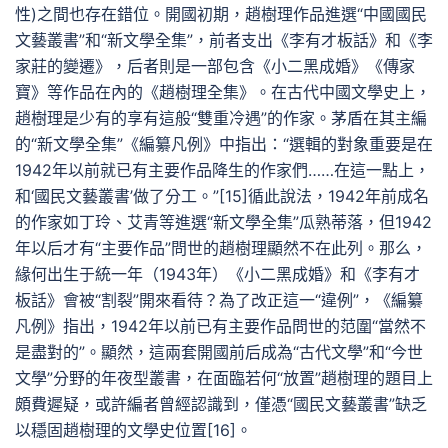
性)之間也存在錯位。開國初期，趙樹理作品進選“中國國民
文藝叢書”和“新文學全集”，前者支出《李有才板話》和《李
家莊的變遷》，后者則是一部包含《小二黑成婚》《傳家
寶》等作品在內的《趙樹理全集》。在古代中國文學史上，
趙樹理是少有的享有這般“雙重冷遇”的作家。茅盾在其主編
的“新文學全集”《編纂凡例》中指出：“選輯的對象重要是在
1942年以前就已有主要作品降生的作家們……在這一點上，
和‘國民文藝叢書’做了分工。”[15]循此說法，1942年前成名
的作家如丁玲、艾青等進選“新文學全集”瓜熟蒂落，但1942
年以后才有“主要作品”問世的趙樹理顯然不在此列。那么，
緣何出生于統一年（1943年）《小二黑成婚》和《李有才
板話》會被“割裂”開來看待？為了改正這一“違例”，《編纂
凡例》指出，1942年以前已有主要作品問世的范圍“當然不
是盡對的”。顯然，這兩套開國前后成為“古代文學”和“今世
文學”分野的年夜型叢書，在面臨若何“放置”趙樹理的題目上
頗費遲疑，或許編者曾經認識到，僅憑“國民文藝叢書”缺乏
以穩固趙樹理的文學史位置[16]。