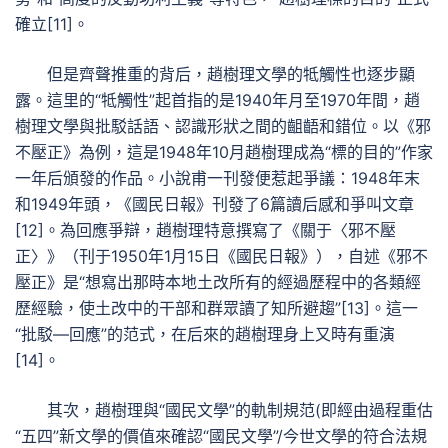
確立[11]。
但是齊聲推重的背后，趙樹理文學的牴觸性也逐步顯
露。這里的“牴觸性”起首指的是1940年月至1970年間，趙
樹理文學與批駁話語、認識形狀之間的齟齬和錯位。以《邪
不壓正》為例，這是1948年10月趙樹理成為“標的目的”作家
一年后頒發的作品。小說甫一刊發便惹起爭議：1948年末
和1949年頭，《國民日報》刊發了6篇讀后感和爭叫文章
[12]。為回應爭辯，趙樹理特意撰寫了《關于〈邪不壓
正〉》（刊于1950年1月15日《國民日報》），自述《邪不
壓正》是“想寫出那時本地土改所有的經過歷程中的各類經
歷經驗，使土改中的干部和群眾讀了知所避趨”[13]。這一
“批駁—回應”的范式，在后來的趙樹理身上又時有重演
[14]。
其次，趙樹理與“國民文學”的軌制規范(即經由過程重估
“五四”新文學的價值來確認“國民文學”/今世文學的符合法規