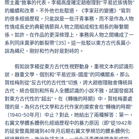
際主義”敘事的代表。李楊高度確定趙樹理對“平易近族情勢”
的繼續和改革，不外他也批駁道，《李家莊的變遷》“寫到
的很多經過歷程，只能說是一些汗青事務，而不是作為人物
性情成長史的典範情節與人物之間組成相生相長的聯繫關
係。如許，在作品的更深條理上，事務與人物之間構成了一
系列同床異夢的斷裂帶”[35]。這一批駁以東方古代長篇小
說為繩尺，剛好和竹內好是對峙的。
假如說李楊從東方古代性視野動身，重視文本的認識形
狀，器重文學、個別和“平易近族-國度”的同構關系，那么
賀桂梅則從“反古代的古代性”切進，誇大趙樹理融會傳統與
古代、統合個別和所有人全體認識的小說不雅，試圖發掘其
對東方古代性的“超出”。在《轉機的時期》中，賀桂梅要處
理的是，為何古代文學和古代作家的摸索會在“轉機的時期”
（1940-50年月）中止？對此，她給出了兩種解答：第一，
右翼文學體系體例化經過歷程中的暴力原因（即“從1942年
的延安整風開端到40年月后期右翼文學規范的體系體例化