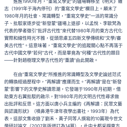
進進1990年月，“重寫文學史”的疆場轉移至《明天》雜
志（1991年于海內停刊）的“重寫文學史”欄目上。顛末了
1980年月的社會、常識轉型，“重寫文學史”一派的常識分
子、批駁家逐步從“新發蒙”疆場上退卻，以孟悅、李歐梵為
代表的學者徵引“批評古代性”來代替1980年月的東方古代化
實際和線性時光不雅，從頭思慮五四新文學傳統和“文學/審
美古代性”。這意味著，“重寫文學史”的追蹤關心點不再落于
古代中國文學“若何”古代，而是畢竟為“何種”古代性的題目
——針對趙樹理文學古代性的“重讀”由此開啟。
在由“重寫文學史”所推進的常識轉型及文學史論述范式
的轉換經過歷程中，“再解讀”應運而生。“再解讀”是在“新發
蒙”影響下的文學史解讀思潮，它發端于1990年月初期，借
助東方右翼批駁的啟示，對1980年月的文明古代性尋求做
出批評和反思。這方面以唐小兵主編的《再解讀：民眾文藝
與認識形狀》（噴鼻港牛津年夜學出書社，1993年）為代
表。這部文集收錄了劉禾、黃子同等人撰寫的10篇現今世文
學研討論文（2007年版增訂為14篇），此中大都采擷東方