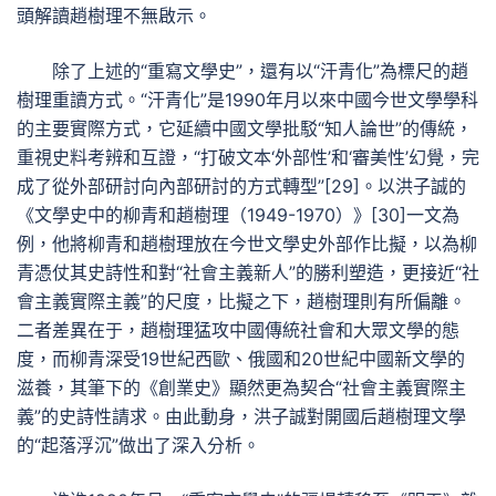
頭解讀趙樹理不無啟示。
除了上述的“重寫文學史”，還有以“汗青化”為標尺的趙
樹理重讀方式。“汗青化”是1990年月以來中國今世文學學科
的主要實際方式，它延續中國文學批駁“知人論世”的傳統，
重視史料考辨和互證，“打破文本‘外部性’和‘審美性’幻覺，完
成了從外部研討向內部研討的方式轉型”[29]。以洪子誠的
《文學史中的柳青和趙樹理（1949-1970）》[30]一文為
例，他將柳青和趙樹理放在今世文學史外部作比擬，以為柳
青憑仗其史詩性和對“社會主義新人”的勝利塑造，更接近“社
會主義實際主義”的尺度，比擬之下，趙樹理則有所偏離。
二者差異在于，趙樹理猛攻中國傳統社會和大眾文學的態
度，而柳青深受19世紀西歐、俄國和20世紀中國新文學的
滋養，其筆下的《創業史》顯然更為契合“社會主義實際主
義”的史詩性請求。由此動身，洪子誠對開國后趙樹理文學
的“起落浮沉”做出了深入分析。