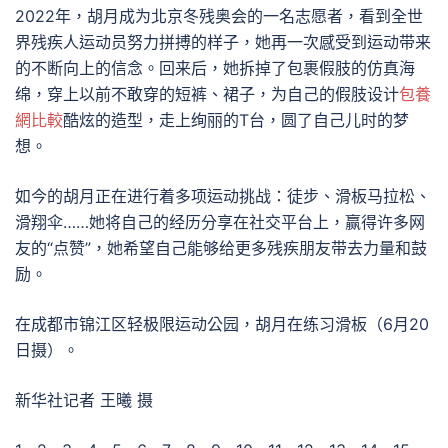
2022年，胡月成为北京冬残奥会的一名志愿者，看到全世
界残疾人运动员努力拼搏的样子，她再一次感受到运动带来
的不断向上的信念。回来后，她拆掉了包裹假肢的仿真海
绵，穿上以前不敢穿的短裤、裙子，为自己的假肢设计
包養
網比較
酷炫的造型，走上绚丽的T台，圆了自己儿时的梦
想。
如今的胡月正在进行着多项运动挑战：徒步、滑板马拉松、
滑翔伞……她将自己的经历分享在社交平台上，赢得许多网
友的“点赞”，她希望自己能够给更多残疾朋友带去力量和鼓
励。
在成都市锦江区轻极限运动公园，胡月在练习滑板（6月20
日摄）。
新华社记者 王曦 摄