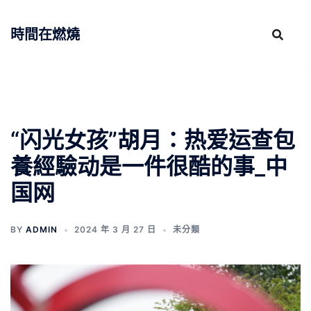
跳
至
時間在燃燒
主
要
內
容
“闪光女孩”胡月：热爱运查包
養經驗动是一件很酷的事_中
国网
BY
ADMIN
2024 年 3 月 27 日
未分類