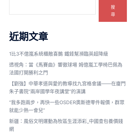
搜
尋
近期文章
1比3不億嵐系統櫃敵喜鵲 鐵錘幫瀕臨英超降級
透視角：當《馬賽曲》響徹球場 姆億嵐工學椅巴佩為
法國打開勝利之門
【劉強】中華孝道與愛的教導找九宮格會議——在廈門
朱子書院“兩岸國學年夜講堂”的演講
“我多跑兩步，再快一些OSDER奧斯德零件報價，群眾
就能少熱一會兒”
新疆：風俗文明運動為牧區生涯添彩_中國查包養價錢
網