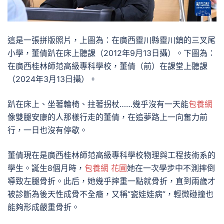
這是一張拼版照片，上圖為：在廣西靈川縣靈川鎮的三叉尾
小學，董倩趴在床上聽課（2012年9月13日攝）。下圖為：
在廣西桂林師范高級專科學校，董倩（前）在課堂上聽課
（2024年3月13日攝）。
趴在床上、坐著輪椅、拄著拐杖……幾乎沒有一天能
包養網
像雙腿安康的人那樣行走的董倩，在追夢路上一向奮力前
行，一日也沒有停歇。
董倩現在是廣西桂林師范高級專科學校物理與工程技術系的
學生。誕生8個月時，
包養網 花圃
她在一次學步中不測摔倒
導致左腿骨折。此后，她幾乎摔重一點就骨折，直到兩歲才
被診斷為後天性成骨不全癥，又稱“瓷娃娃病”，輕微碰撞也
能夠形成嚴重骨折。