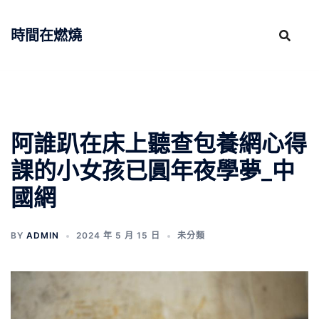
跳
至
時間在燃燒
主
要
內
容
阿誰趴在床上聽查包養網心得
課的小女孩已圓年夜學夢_中
國網
BY
ADMIN
2024 年 5 月 15 日
未分類