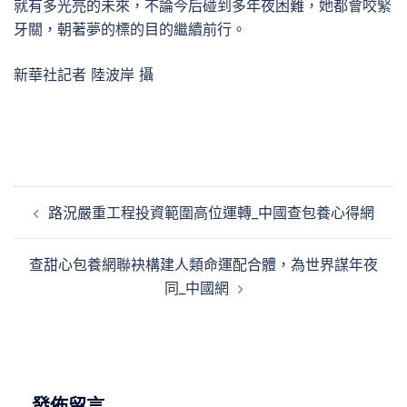
就有多光亮的未來，不論今后碰到多年夜困難，她都會咬緊
牙關，朝著夢的標的目的繼續前行。
新華社記者 陸波岸 攝
文
路況嚴重工程投資範圍高位運轉_中國查包養心得網
章
導
查甜心包養網聯袂構建人類命運配合體，為世界謀年夜
覽
同_中國網
發佈留言