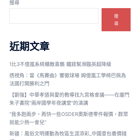
搜尋
搜
尋
近期文章
1比3不億嵐系統櫃敵喜鵲 鐵錘幫瀕臨英超降級
透視角：當《馬賽曲》響徹球場 姆億嵐工學椅巴佩為
法國打開勝利之門
【劉強】中華孝道與愛的教導找九宮格會議——在廈門
朱子書院“兩岸國學年夜講堂”的演講
“我多跑兩步，再快一些OSDER奧斯德零件報價，群眾
就能少熱一會兒”
新疆：風俗文明運動為牧區生涯添彩_中國查包養價錢