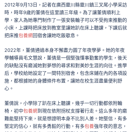
2012年9月13日，記者在廣西靈川縣靈川鎮三叉尾小學采訪
時，時年9歲的董倩在這里讀三年級。為了讓董倩順利上
學，家人為她專門制作了一張安裝輪子可以不受拘束推動的
小床，上課時把床放到教室里讓她趴在床上聽課，下課后就
把床推
包養網
回宿舍讓她吃飯歇息。
2022年，董倩通過本身不懈盡力圓了年夜學夢。她的年夜
學輔導員毛文慧說，董倩是一個堅強懂事勤奮的學生，後天
的缺點沒有磨滅她對夢想的尋求和對美妙生涯的向往。進學
后，學校給她設定了一間特別宿舍，包含床鋪在內的各項設
施，都根據她的身體條件布置，讓她在校生涯盡量便利舒
心。
董倩說，小學除了趴在床上聽課，幾乎一切行動都依附輪
椅，初中
包養網
到現在依附拐杖支撐著行走。這么多年的磨
難能堅持下來，就是想證明本身不比別人差。她堅信，有多
堅定的信心，就有多勇毅的行動，有多
包養
強年夜的意志，