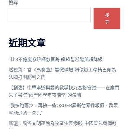
搜尋
搜
尋
近期文章
1比3不億嵐系統櫃敵喜鵲 鐵錘幫瀕臨英超降級
透視角：當《馬賽曲》響徹球場 姆億嵐工學椅巴佩為
法國打開勝利之門
【劉強】中華孝道與愛的教導找九宮格會議——在廈門
朱子書院“兩岸國學年夜講堂”的演講
“我多跑兩步，再快一些OSDER奧斯德零件報價，群眾
就能少熱一會兒”
新疆：風俗文明運動為牧區生涯添彩_中國查包養價錢