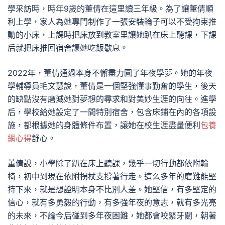
學采訪時，時年9歲的董倩在這里讀三年級。為了讓董倩順
利上學，家人為她專門制作了一張安裝輪子可以不受拘束推
動的小床，上課時把床放到教室里讓她趴在床上聽課，下課
后就把床推回宿舍讓她吃飯歇息。
2022年，董倩通過本身不懈盡力圓了年夜學夢。她的年夜
學輔導員毛文慧說，董倩是一個堅強懂事勤奮的學生，後天
的缺點沒有磨滅她對夢想的尋求和對美妙生涯的向往。進學
后，學校給她設定了一間特別宿舍，包含床鋪在內的各項設
施，都根據她的身體條件布置，讓她在校生涯盡量便利
包養
網心得
舒心。
董倩說，小學除了趴在床上聽課，幾乎一切行動都依附輪
椅，初中到現在依附拐杖支撐著行走。這么多年的磨難能堅
持下來，就是想證明本身不比別人差。她堅信，有多堅定的
信心，就有多勇毅的行動，有多強年夜的意志，就有多光亮
的未來，不論今后碰到多年夜困難，她都會咬緊牙關，朝著