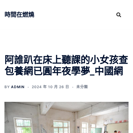
跳
至
時間在燃燒
主
要
內
容
阿誰趴在床上聽課的小女孩查
包養網已圓年夜學夢_中國網
BY
ADMIN
2024 年 10 月 26 日
未分類