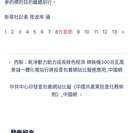
夢的標的目的繼續前行。
新華社記者 陸波岸 攝
1 2 3 4 5 6 7 8
包養網
9 10 11 12 13 >
文
西躲：乾淨動力助力成長綠色經濟 總裝機300兆瓦風
章
景儲一體化電站行將投查包養網站比擬進應用_中國網
導
覽
中共中心印發查包養網站比擬《中國共產黨巡查任務條
例》_中國網