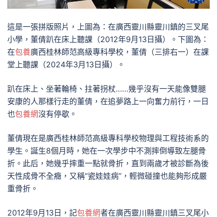
這是一張拼版照片，上圖為：在廣西靈川縣靈川鎮的三叉尾
小學，董倩趴在床上聽課（2012年9月13日攝）。下圖為：
在
包養
廣西桂林師范高級專科學校，董倩（三排右一）在課
堂上聽課（2024年3月13日攝）。
趴在床上、坐著輪椅、拄著拐杖……幾乎沒有一天能像雙腿
安康的人那樣行走的董倩，在追夢路上一向奮力前行，一日
也
包養網
沒有停歇。
董倩現在是廣西桂林師范高級專科學校物理與工程技術系的
學生。誕生8個月時，她在一次學步中不測摔倒導致左腿骨
折。此后，她幾乎摔重一點就骨折，直到兩歲才被診斷為後
天性成骨不全癥，又稱“瓷娃娃病”，輕微碰撞也能夠形成嚴
重骨折。
2012年9月13日，記
包養網
者在廣西靈川縣靈川鎮三叉尾小